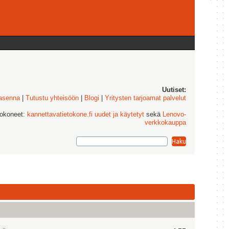
Uutiset:
 asenna
|
Tutustu yhteisöön
|
Blogi
|
Yritysten tarjoamat palvelut
tokoneet:
kannettavatietokone.fi uudet ja käytetyt
sekä
Lenovo-
verkkokauppa