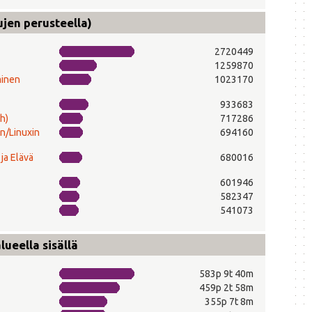
ujen perusteella)
2720449
1259870
minen
1023170
933683
h)
717286
n/Linuxin
694160
ja Elävä
680016
601946
582347
541073
ueella sisällä
583p 9t 40m
459p 2t 58m
355p 7t 8m