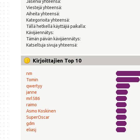
Jäseniä yhteensä:
Viestejä yhteensä:
Aiheita yhteensä:
Kategorioita yhteensä:
Tällä hetkellä käyttäjiä paikalla:
Kävijäennätys:
Tämän päivän kävijäennätys:
Katseltuja sivuja yhteensä:
Kirjoittajien Top 10
nm
Tomin
qwertyy
janne
mrl586
raimo
Asmo Koskinen
SuperOscar
gdm
eliasj