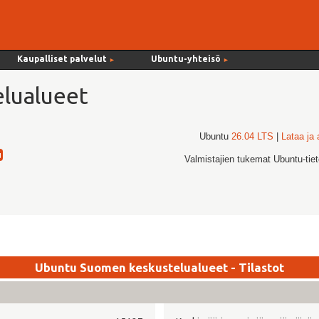
Kaupalliset palvelut
Ubuntu-yhteisö
►
►
lualueet
Ubuntu
26.04 LTS
|
Lataa ja
Valmistajien tukemat Ubuntu-tie
Ubuntu Suomen keskustelualueet - Tilastot