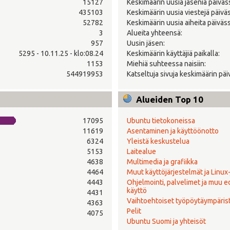
15127
Keskimäärin uusia jäseniä päiväs
435103
Keskimäärin uusia viestejä päivä
52782
Keskimäärin uusia aiheita päiväss
3
Alueita yhteensä:
957
Uusin jäsen:
5295 - 10.11.25 - klo:08.24
Keskimäärin käyttäjiä paikalla:
1153
Miehiä suhteessa naisiin:
544919953
Katseltuja sivuja keskimäärin päi
Alueiden Top 10
17095
Ubuntu tietokoneissa
11619
Asentaminen ja käyttöönotto
6324
Yleistä keskustelua
5153
Laitealue
4638
Multimedia ja grafiikka
4464
Muut käyttöjärjestelmät ja Linux
4443
Ohjelmointi, palvelimet ja muu 
käyttö
4431
Vaihtoehtoiset työpöytäympäris
4363
Pelit
4075
Ubuntu Suomi ja yhteisöt