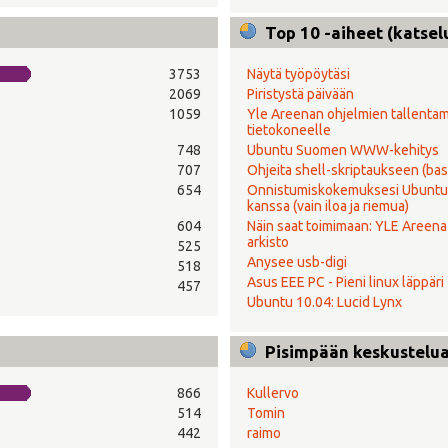
Top 10 -aiheet (katsel
3753
Näytä työpöytäsi
2069
Piristystä päivään
1059
Yle Areenan ohjelmien tallenta
tietokoneelle
748
Ubuntu Suomen WWW-kehitys
707
Ohjeita shell-skriptaukseen (bas
654
Onnistumiskokemuksesi Ubuntu
kanssa (vain iloa ja riemua)
604
Näin saat toimimaan: YLE Areena 
arkisto
525
Anysee usb-digi
518
Asus EEE PC - Pieni linux läppäri
457
Ubuntu 10.04: Lucid Lynx
Pisimpään keskustelual
866
Kullervo
514
Tomin
442
raimo