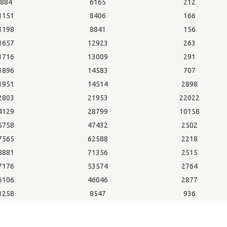
884
6165
212
1151
8406
166
1198
8841
156
1657
12923
263
1716
13009
291
1896
14583
707
1951
14514
2898
2803
21953
22022
4129
28799
10158
5758
47432
2502
7565
62588
2218
8881
71356
2515
7176
53574
2764
6106
46046
2877
1258
8547
936