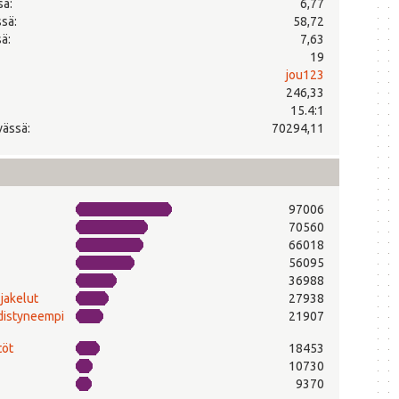
sä:
6,77
ssä:
58,72
ä:
7,63
19
jou123
246,33
15.4:1
vässä:
70294,11
97006
70560
66018
56095
36988
-jakelut
27938
edistyneempi
21907
töt
18453
10730
9370