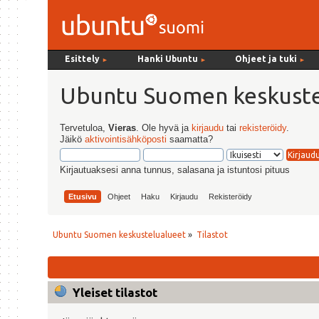
Esittely
Hanki Ubuntu
Ohjeet ja tuki
►
►
►
Ubuntu Suomen keskuste
Tervetuloa,
Vieras
. Ole hyvä ja
kirjaudu
tai
rekisteröidy
.
Jäikö
aktivointisähköposti
saamatta?
Kirjautuaksesi anna tunnus, salasana ja istuntosi pituus
Etusivu
Ohjeet
Haku
Kirjaudu
Rekisteröidy
Ubuntu Suomen keskustelualueet
»
Tilastot
Yleiset tilastot