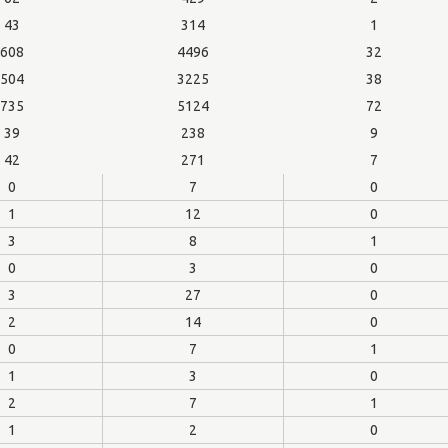
43
314
1
608
4496
32
504
3225
38
735
5124
72
39
238
9
42
271
7
0
7
0
1
12
0
3
8
1
0
3
0
3
27
0
2
14
0
0
7
1
1
3
0
2
7
1
1
2
0