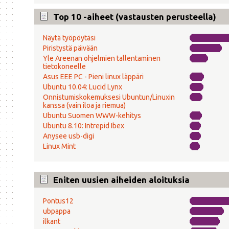
Top 10 -aiheet (vastausten perusteella)
Näytä työpöytäsi
Piristystä päivään
Yle Areenan ohjelmien tallentaminen
tietokoneelle
Asus EEE PC - Pieni linux läppäri
Ubuntu 10.04: Lucid Lynx
Onnistumiskokemuksesi Ubuntun/Linuxin
kanssa (vain iloa ja riemua)
Ubuntu Suomen WWW-kehitys
Ubuntu 8.10: Intrepid Ibex
Anysee usb-digi
Linux Mint
Eniten uusien aiheiden aloituksia
Pontus12
ubpappa
ilkant