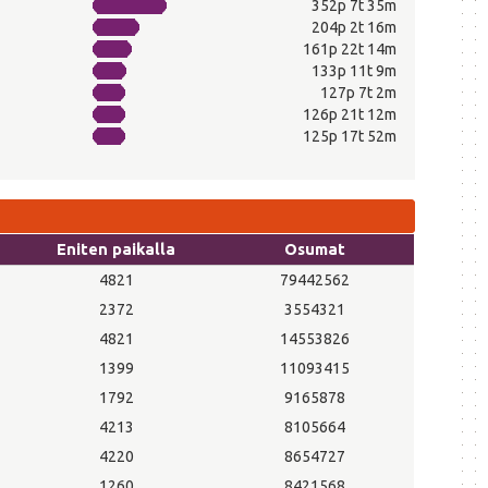
352p 7t 35m
204p 2t 16m
161p 22t 14m
133p 11t 9m
127p 7t 2m
126p 21t 12m
125p 17t 52m
Eniten paikalla
Osumat
4821
79442562
2372
3554321
4821
14553826
1399
11093415
1792
9165878
4213
8105664
4220
8654727
1260
8421568