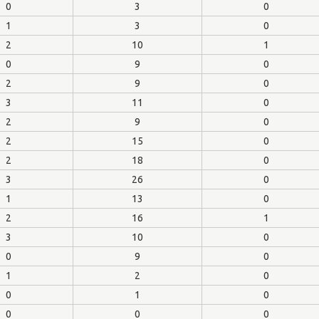
0
3
0
1
3
0
2
10
1
0
9
0
2
9
0
3
11
0
2
9
0
2
15
0
2
18
0
3
26
0
1
13
0
2
16
1
3
10
0
0
9
0
1
2
0
0
1
0
0
0
0