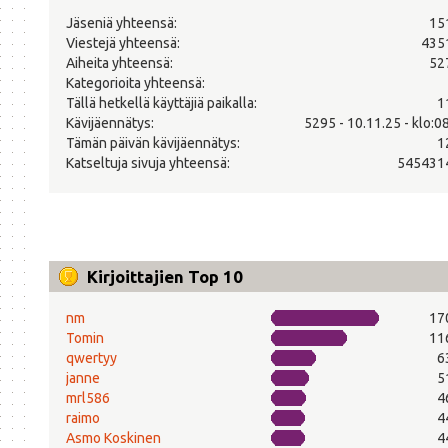
Jäseniä yhteensä:
15
Viestejä yhteensä:
435
Aiheita yhteensä:
52
Kategorioita yhteensä:
Tällä hetkellä käyttäjiä paikalla:
1
Kävijäennätys:
5295 - 10.11.25 - klo:0
Tämän päivän kävijäennätys:
1
Katseltuja sivuja yhteensä:
545431
Kirjoittajien Top 10
nm
17
Tomin
11
qwertyy
6
janne
5
mrl586
4
raimo
4
Asmo Koskinen
4