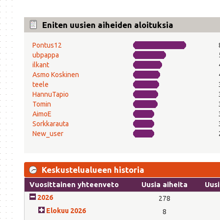
Eniten uusien aiheiden aloituksia
Pontus12
ubpappa
ilkant
Asmo Koskinen
teele
HannuTapio
Tomin
AimoE
Sorkkarauta
New_user
Keskustelualueen historia
Vuosittainen yhteenveto
Uusia aiheita
Uusi
2026
278
Elokuu 2026
8