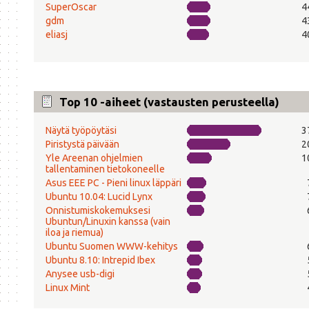
SuperOscar
4
gdm
4
eliasj
4
Top 10 -aiheet (vastausten perusteella)
Näytä työpöytäsi
3
Piristystä päivään
2
Yle Areenan ohjelmien
1
tallentaminen tietokoneelle
Asus EEE PC - Pieni linux läppäri
Ubuntu 10.04: Lucid Lynx
Onnistumiskokemuksesi
Ubuntun/Linuxin kanssa (vain
iloa ja riemua)
Ubuntu Suomen WWW-kehitys
Ubuntu 8.10: Intrepid Ibex
Anysee usb-digi
Linux Mint