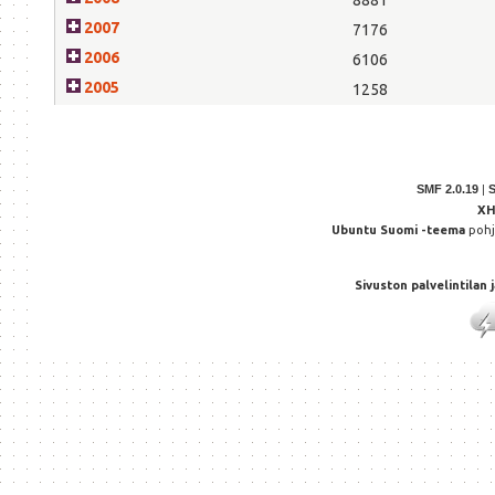
2007
7176
2006
6106
2005
1258
SMF 2.0.19
|
X
Ubuntu Suomi -teema
poh
Sivuston palvelintilan