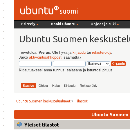
Esittely
Hanki Ubuntu
Ohjeet ja tuki
►
►
►
Ubuntu Suomen keskustel
Tervetuloa,
Vieras
. Ole hyvä ja
kirjaudu
tai
rekisteröidy
.
Jäikö
aktivointisähköposti
saamatta?
Kirjautuaksesi anna tunnus, salasana ja istuntosi pituus
Etusivu
Ohjeet
Haku
Kirjaudu
Rekisteröidy
Ubuntu Suomen keskustelualueet
»
Tilastot
Ubuntu Suomen k
Yleiset tilastot