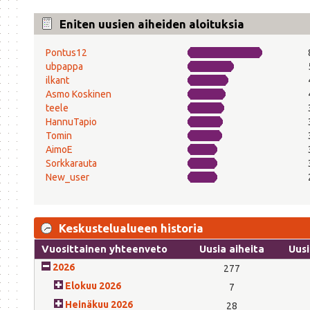
Eniten uusien aiheiden aloituksia
Pontus12
ubpappa
ilkant
Asmo Koskinen
teele
HannuTapio
Tomin
AimoE
Sorkkarauta
New_user
Keskustelualueen historia
Vuosittainen yhteenveto
Uusia aiheita
Uusi
2026
277
Elokuu 2026
7
Heinäkuu 2026
28