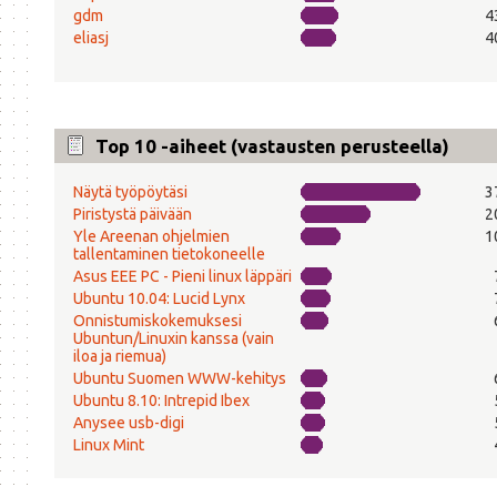
gdm
4
eliasj
4
Top 10 -aiheet (vastausten perusteella)
Näytä työpöytäsi
3
Piristystä päivään
2
Yle Areenan ohjelmien
1
tallentaminen tietokoneelle
Asus EEE PC - Pieni linux läppäri
Ubuntu 10.04: Lucid Lynx
Onnistumiskokemuksesi
Ubuntun/Linuxin kanssa (vain
iloa ja riemua)
Ubuntu Suomen WWW-kehitys
Ubuntu 8.10: Intrepid Ibex
Anysee usb-digi
Linux Mint