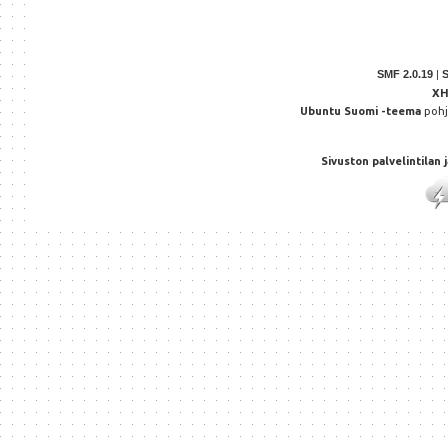
SMF 2.0.19
|
X
Ubuntu Suomi -teema
poh
Sivuston palvelintilan