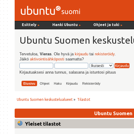
Esittely
Hanki Ubuntu
Ohjeet ja tuki
►
►
►
Ubuntu Suomen keskustel
Tervetuloa,
Vieras
. Ole hyvä ja
kirjaudu
tai
rekisteröidy
.
Jäikö
aktivointisähköposti
saamatta?
Kirjautuaksesi anna tunnus, salasana ja istuntosi pituus
Etusivu
Ohjeet
Haku
Kirjaudu
Rekisteröidy
Ubuntu Suomen keskustelualueet
»
Tilastot
Ubuntu Suomen k
Yleiset tilastot