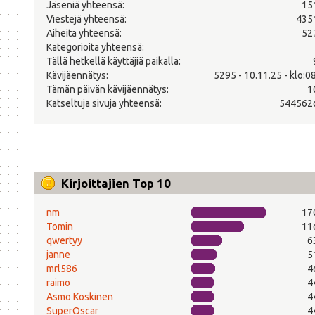
Jäseniä yhteensä:
15
Viestejä yhteensä:
435
Aiheita yhteensä:
52
Kategorioita yhteensä:
Tällä hetkellä käyttäjiä paikalla:
Kävijäennätys:
5295 - 10.11.25 - klo:0
Tämän päivän kävijäennätys:
1
Katseltuja sivuja yhteensä:
544562
Kirjoittajien Top 10
nm
17
Tomin
11
qwertyy
6
janne
5
mrl586
4
raimo
4
Asmo Koskinen
4
SuperOscar
4