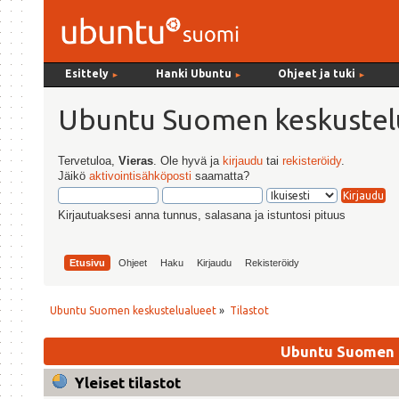
Esittely
Hanki Ubuntu
Ohjeet ja tuki
►
►
►
Ubuntu Suomen keskustel
Tervetuloa,
Vieras
. Ole hyvä ja
kirjaudu
tai
rekisteröidy
.
Jäikö
aktivointisähköposti
saamatta?
Kirjautuaksesi anna tunnus, salasana ja istuntosi pituus
Etusivu
Ohjeet
Haku
Kirjaudu
Rekisteröidy
Ubuntu Suomen keskustelualueet
»
Tilastot
Ubuntu Suomen k
Yleiset tilastot