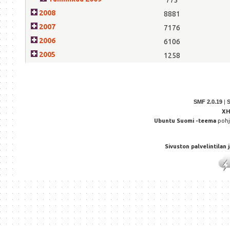
2008
8881
2007
7176
2006
6106
2005
1258
SMF 2.0.19
|
X
Ubuntu Suomi -teema
poh
Sivuston palvelintilan