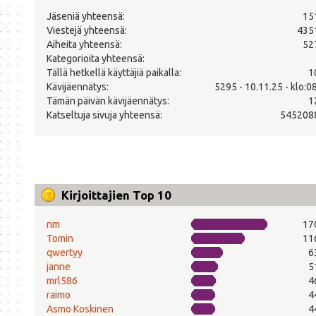
Jäseniä yhteensä:
15
Viestejä yhteensä:
435
Aiheita yhteensä:
52
Kategorioita yhteensä:
Tällä hetkellä käyttäjiä paikalla:
1
Kävijäennätys:
5295 - 10.11.25 - klo:0
Tämän päivän kävijäennätys:
1
Katseltuja sivuja yhteensä:
545208
Kirjoittajien Top 10
nm
17
Tomin
11
qwertyy
6
janne
5
mrl586
4
raimo
4
Asmo Koskinen
4