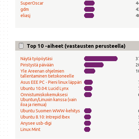
SuperOscar
4
gdm
4
eliasj
4
Top 10 -aiheet (vastausten perusteella)
Näytä työpöytäsi
3
Piristystä päivään
2
Yle Areenan ohjelmien
1
tallentaminen tietokoneelle
Asus EEE PC - Pieni linux läppäri
Ubuntu 10.04: Lucid Lynx
Onnistumiskokemuksesi
Ubuntun/Linuxin kanssa (vain
iloa ja riemua)
Ubuntu Suomen WWW-kehitys
Ubuntu 8.10: Intrepid Ibex
Anysee usb-digi
Linux Mint