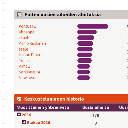
Eniten uusien aiheiden aloituksia
Pontus12
ubpappa
ilkant
Asmo Koskinen
teele
HannuTapio
Tomin
AimoE
Sorkkarauta
New_user
Keskustelualueen historia
Vuosittainen yhteenveto
Uusia aiheita
Uusi
2026
278
Elokuu 2026
8