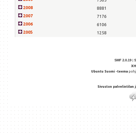
2008
8881
2007
7176
2006
6106
2005
1258
SMF 2.0.19
|
X
Ubuntu Suomi -teema
poh
Sivuston palvelintilan