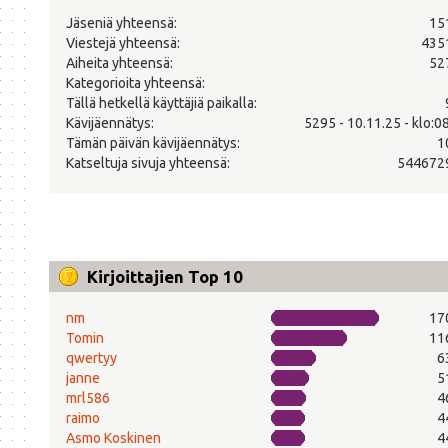
Jäseniä yhteensä:
15
Viestejä yhteensä:
435
Aiheita yhteensä:
52
Kategorioita yhteensä:
Tällä hetkellä käyttäjiä paikalla:
Kävijäennätys:
5295 - 10.11.25 - klo:0
Tämän päivän kävijäennätys:
1
Katseltuja sivuja yhteensä:
544672
Kirjoittajien Top 10
nm
17
Tomin
11
qwertyy
6
janne
5
mrl586
4
raimo
4
Asmo Koskinen
4