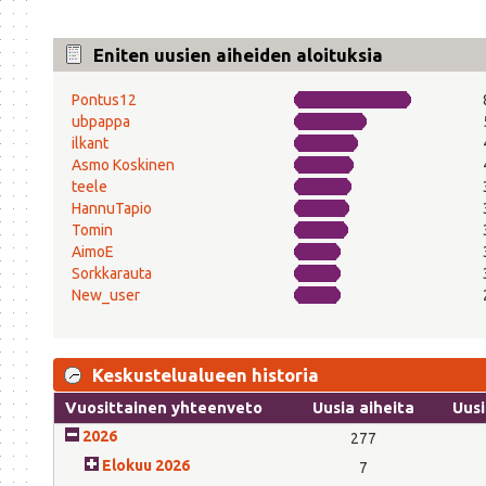
Eniten uusien aiheiden aloituksia
Pontus12
ubpappa
ilkant
Asmo Koskinen
teele
HannuTapio
Tomin
AimoE
Sorkkarauta
New_user
Keskustelualueen historia
Vuosittainen yhteenveto
Uusia aiheita
Uusi
2026
277
Elokuu 2026
7