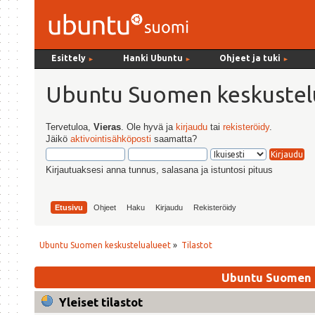
Esittely
Hanki Ubuntu
Ohjeet ja tuki
►
►
►
Ubuntu Suomen keskustel
Tervetuloa,
Vieras
. Ole hyvä ja
kirjaudu
tai
rekisteröidy
.
Jäikö
aktivointisähköposti
saamatta?
Kirjautuaksesi anna tunnus, salasana ja istuntosi pituus
Etusivu
Ohjeet
Haku
Kirjaudu
Rekisteröidy
Ubuntu Suomen keskustelualueet
»
Tilastot
Ubuntu Suomen k
Yleiset tilastot