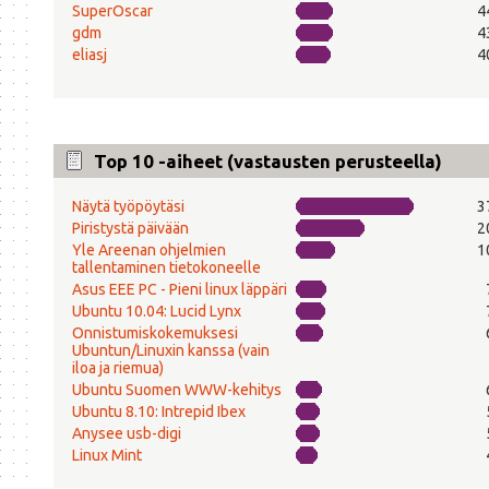
SuperOscar
4
gdm
4
eliasj
4
Top 10 -aiheet (vastausten perusteella)
Näytä työpöytäsi
3
Piristystä päivään
2
Yle Areenan ohjelmien
1
tallentaminen tietokoneelle
Asus EEE PC - Pieni linux läppäri
Ubuntu 10.04: Lucid Lynx
Onnistumiskokemuksesi
Ubuntun/Linuxin kanssa (vain
iloa ja riemua)
Ubuntu Suomen WWW-kehitys
Ubuntu 8.10: Intrepid Ibex
Anysee usb-digi
Linux Mint