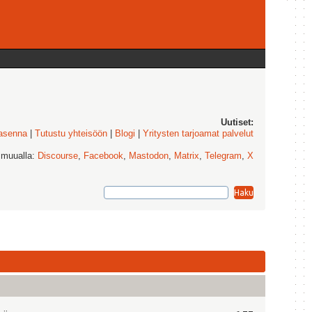
Uutiset:
 asenna
|
Tutustu yhteisöön
|
Blogi
|
Yritysten tarjoamat palvelut
 muualla:
Discourse
,
Facebook
,
Mastodon
,
Matrix
,
Telegram
,
X