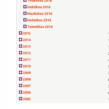
Toukokuu 2016
Huhtikuu 2016
Maaliskuu 2016
Helmikuu 2016
Tammikuu 2016
2015
2014
2013
2012
2011
2010
2009
2008
2007
2006
2005