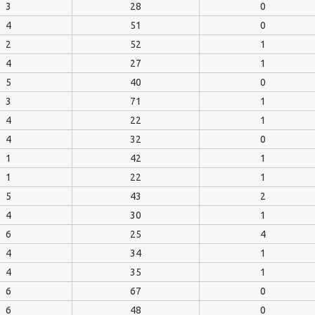
3
28
0
4
51
0
2
52
1
4
27
1
5
40
0
3
71
1
4
22
1
4
32
0
1
42
1
1
22
1
5
43
2
4
30
1
6
25
4
4
34
1
4
35
1
6
67
0
6
48
0