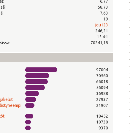
sä:
6,77
ssä:
58,73
ä:
7,63
19
jou123
246,21
15.4:1
vässä:
70241,18
97004
70560
66018
56094
36988
-jakelut
27937
edistyneempi
21907
töt
18452
10730
9370