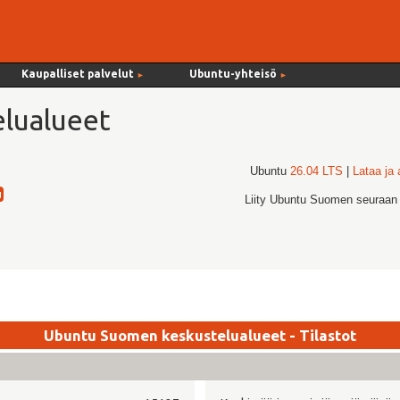
Kaupalliset palvelut
Ubuntu-yhteisö
►
►
lualueet
Ubuntu
26.04 LTS
|
Lataa ja
Liity Ubuntu Suomen seuraan
Ubuntu Suomen keskustelualueet - Tilastot