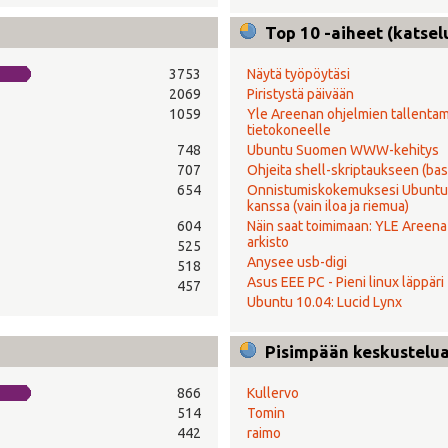
Top 10 -aiheet (katsel
3753
Näytä työpöytäsi
2069
Piristystä päivään
1059
Yle Areenan ohjelmien tallenta
tietokoneelle
748
Ubuntu Suomen WWW-kehitys
707
Ohjeita shell-skriptaukseen (bas
654
Onnistumiskokemuksesi Ubuntu
kanssa (vain iloa ja riemua)
604
Näin saat toimimaan: YLE Areena 
arkisto
525
Anysee usb-digi
518
Asus EEE PC - Pieni linux läppäri
457
Ubuntu 10.04: Lucid Lynx
Pisimpään keskustelual
866
Kullervo
514
Tomin
442
raimo