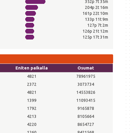
352p 7t 35m
204p 2t 16m
161p 22t 10m
133p 11t 9m
127p 7t 2m
126p 21t 12m
125p 17t 31m
Eniten paikalla
Osumat
4821
78961975
2372
3073734
4821
14553826
1399
11093415
1792
9165878
4213
8105664
4220
8654727
1260
8421568