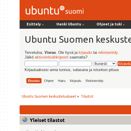
Esittely
Hanki Ubuntu
Ohjeet ja tuki
►
►
►
Ubuntu Suomen keskuste
Tervetuloa,
Vieras
. Ole hyvä ja
kirjaudu
tai
rekisteröidy
.
Jäikö
aktivointisähköposti
saamatta?
Kirjautuaksesi anna tunnus, salasana ja istuntosi pituus
Etusivu
Ohjeet
Haku
Kirjaudu
Rekisteröidy
Ubuntu Suomen keskustelualueet
»
Tilastot
Yleiset tilastot