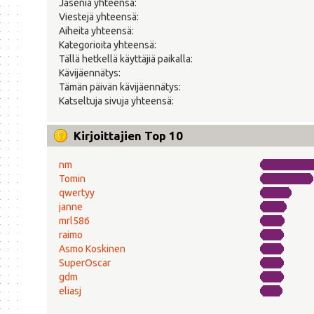
Jäseniä yhteensä:
Viestejä yhteensä:
Aiheita yhteensä:
Kategorioita yhteensä:
Tällä hetkellä käyttäjiä paikalla:
Kävijäennätys:
Tämän päivän kävijäennätys:
Katseltuja sivuja yhteensä:
Kirjoittajien Top 10
nm
Tomin
qwertyy
janne
mrl586
raimo
Asmo Koskinen
SuperOscar
gdm
eliasj