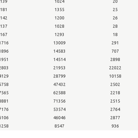
139
1024
20
181
1355
25
142
1200
26
137
1028
28
167
1293
18
1716
13009
291
1896
14583
707
1951
14514
2898
2803
21953
22022
4129
28799
10158
5758
47432
2502
7565
62588
2218
8881
71356
2515
7176
53574
2764
6106
46046
2877
1258
8547
936