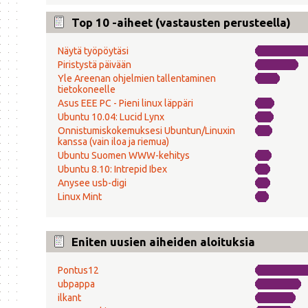
Top 10 -aiheet (vastausten perusteella)
Näytä työpöytäsi
Piristystä päivään
Yle Areenan ohjelmien tallentaminen
tietokoneelle
Asus EEE PC - Pieni linux läppäri
Ubuntu 10.04: Lucid Lynx
Onnistumiskokemuksesi Ubuntun/Linuxin
kanssa (vain iloa ja riemua)
Ubuntu Suomen WWW-kehitys
Ubuntu 8.10: Intrepid Ibex
Anysee usb-digi
Linux Mint
Eniten uusien aiheiden aloituksia
Pontus12
ubpappa
ilkant