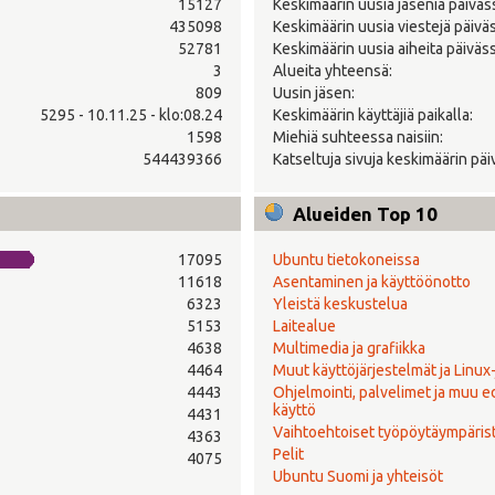
15127
Keskimäärin uusia jäseniä päiväs
435098
Keskimäärin uusia viestejä päivä
52781
Keskimäärin uusia aiheita päiväss
3
Alueita yhteensä:
809
Uusin jäsen:
5295 - 10.11.25 - klo:08.24
Keskimäärin käyttäjiä paikalla:
1598
Miehiä suhteessa naisiin:
544439366
Katseltuja sivuja keskimäärin päi
Alueiden Top 10
17095
Ubuntu tietokoneissa
11618
Asentaminen ja käyttöönotto
6323
Yleistä keskustelua
5153
Laitealue
4638
Multimedia ja grafiikka
4464
Muut käyttöjärjestelmät ja Linux
4443
Ohjelmointi, palvelimet ja muu 
käyttö
4431
Vaihtoehtoiset työpöytäympäris
4363
Pelit
4075
Ubuntu Suomi ja yhteisöt