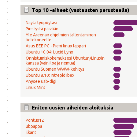
Top 10 -aiheet (vastausten perusteella)
Näytä työpöytäsi
Piristystä päivään
Yle Areenan ohjelmien tallentaminen
tietokoneelle
Asus EEE PC - Pieni linux läppäri
Ubuntu 10.04: Lucid Lynx
Onnistumiskokemuksesi Ubuntun/Linuxin
kanssa (vain iloa ja riemua)
Ubuntu Suomen WWW-kehitys
Ubuntu 8.10: Intrepid Ibex
Anysee usb-digi
Linux Mint
Eniten uusien aiheiden aloituksia
Pontus12
ubpappa
ilkant