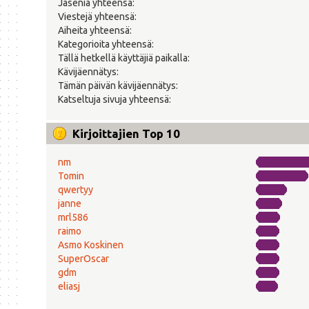
Jäseniä yhteensä:
Viestejä yhteensä:
Aiheita yhteensä:
Kategorioita yhteensä:
Tällä hetkellä käyttäjiä paikalla:
Kävijäennätys:
Tämän päivän kävijäennätys:
Katseltuja sivuja yhteensä:
Kirjoittajien Top 10
nm
Tomin
qwertyy
janne
mrl586
raimo
Asmo Koskinen
SuperOscar
gdm
eliasj