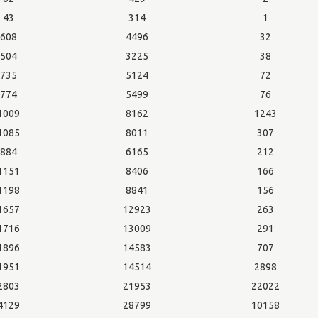
43
314
1
608
4496
32
504
3225
38
735
5124
72
774
5499
76
1009
8162
1243
1085
8011
307
884
6165
212
1151
8406
166
1198
8841
156
1657
12923
263
1716
13009
291
1896
14583
707
1951
14514
2898
2803
21953
22022
4129
28799
10158