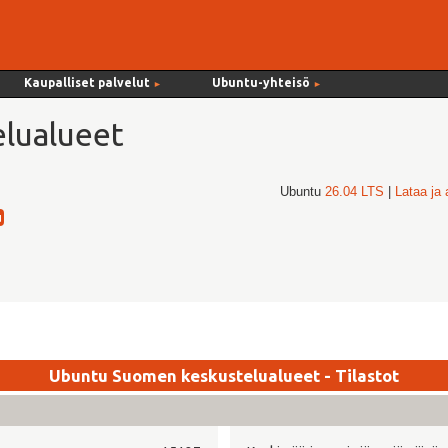
Kaupalliset palvelut
Ubuntu-yhteisö
►
►
lualueet
Ubuntu
26.04 LTS
|
Lataa ja
Ubuntu Suomen keskustelualueet - Tilastot