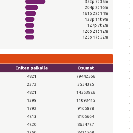
352p 7t 35m
204p 2t 16m
161p 22t 14m
133p 11t 9m
127p 7t 2m
126p 21t 12m
125p 17t 52m
Eniten paikalla
Osumat
4821
79442566
2372
3554325
4821
14553826
1399
11093415
1792
9165878
4213
8105664
4220
8654727
1260
8421568