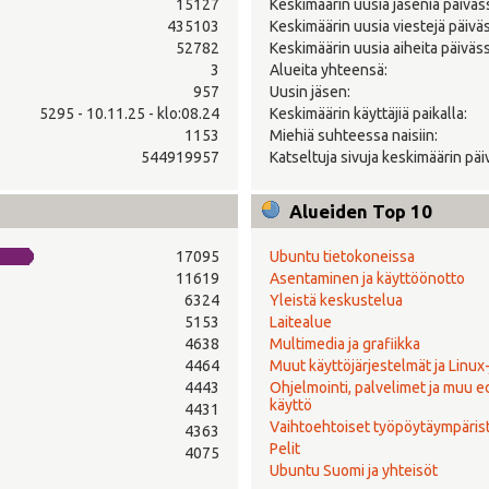
15127
Keskimäärin uusia jäseniä päiväs
435103
Keskimäärin uusia viestejä päivä
52782
Keskimäärin uusia aiheita päiväss
3
Alueita yhteensä:
957
Uusin jäsen:
5295 - 10.11.25 - klo:08.24
Keskimäärin käyttäjiä paikalla:
1153
Miehiä suhteessa naisiin:
544919957
Katseltuja sivuja keskimäärin päi
Alueiden Top 10
17095
Ubuntu tietokoneissa
11619
Asentaminen ja käyttöönotto
6324
Yleistä keskustelua
5153
Laitealue
4638
Multimedia ja grafiikka
4464
Muut käyttöjärjestelmät ja Linux
4443
Ohjelmointi, palvelimet ja muu 
käyttö
4431
Vaihtoehtoiset työpöytäympäris
4363
Pelit
4075
Ubuntu Suomi ja yhteisöt