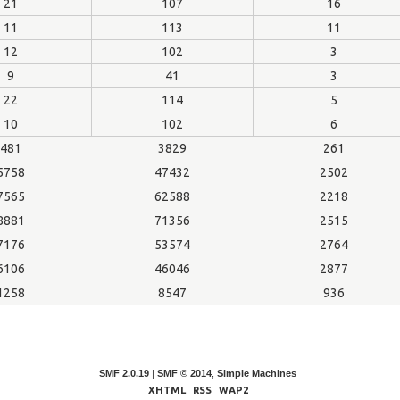
21
107
16
11
113
11
12
102
3
9
41
3
22
114
5
10
102
6
481
3829
261
5758
47432
2502
7565
62588
2218
8881
71356
2515
7176
53574
2764
6106
46046
2877
1258
8547
936
SMF 2.0.19
|
SMF © 2014
,
Simple Machines
XHTML
RSS
WAP2