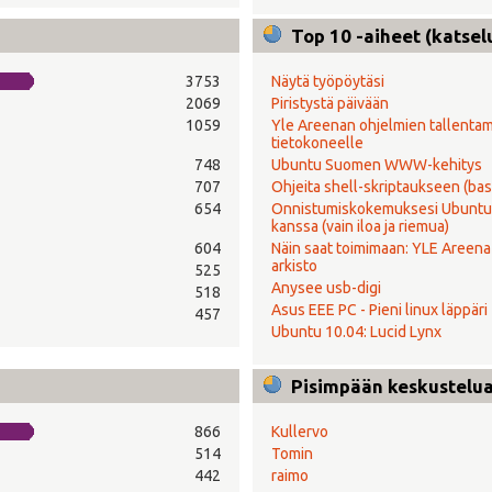
Top 10 -aiheet (katsel
3753
Näytä työpöytäsi
2069
Piristystä päivään
1059
Yle Areenan ohjelmien tallenta
tietokoneelle
748
Ubuntu Suomen WWW-kehitys
707
Ohjeita shell-skriptaukseen (bas
654
Onnistumiskokemuksesi Ubuntu
kanssa (vain iloa ja riemua)
604
Näin saat toimimaan: YLE Areena 
arkisto
525
Anysee usb-digi
518
Asus EEE PC - Pieni linux läppäri
457
Ubuntu 10.04: Lucid Lynx
Pisimpään keskustelual
866
Kullervo
514
Tomin
442
raimo