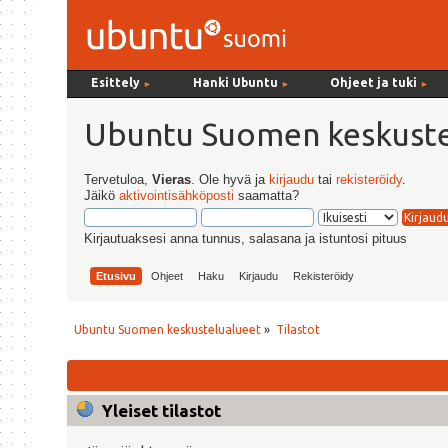
Esittely
Hanki Ubuntu
Ohjeet ja tuki
►
►
►
Ubuntu Suomen keskuste
Tervetuloa,
Vieras
. Ole hyvä ja
kirjaudu
tai
rekisteröidy
.
Jäikö
aktivointisähköposti
saamatta?
Kirjautuaksesi anna tunnus, salasana ja istuntosi pituus
Etusivu
Ohjeet
Haku
Kirjaudu
Rekisteröidy
Ubuntu Suomen keskustelualueet
»
Tilastot
Yleiset tilastot