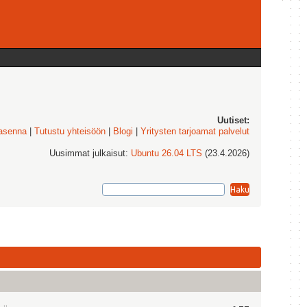
Uutiset:
 asenna
|
Tutustu yhteisöön
|
Blogi
|
Yritysten tarjoamat palvelut
Uusimmat julkaisut:
Ubuntu 26.04 LTS
(23.4.2026)