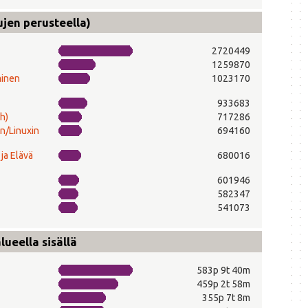
ujen perusteella)
2720449
1259870
minen
1023170
933683
h)
717286
n/Linuxin
694160
ja Elävä
680016
601946
582347
541073
ueella sisällä
583p 9t 40m
459p 2t 58m
355p 7t 8m