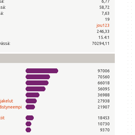
sä:
6,77
ssä:
58,72
ä:
7,63
19
jou123
246,33
15.4:1
vässä:
70294,11
97006
70560
66018
56095
36988
-jakelut
27938
edistyneempi
21907
töt
18453
10730
9370