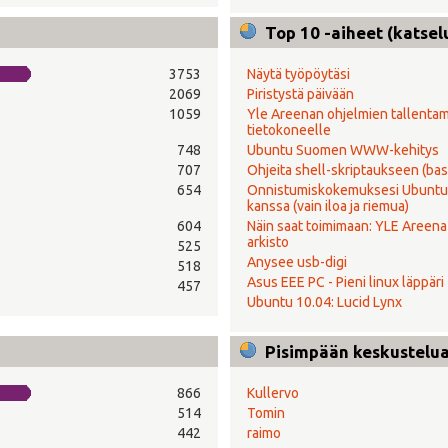
Top 10 -aiheet (katsel
3753
Näytä työpöytäsi
2069
Piristystä päivään
1059
Yle Areenan ohjelmien tallenta
tietokoneelle
748
Ubuntu Suomen WWW-kehitys
707
Ohjeita shell-skriptaukseen (bas
654
Onnistumiskokemuksesi Ubuntu
kanssa (vain iloa ja riemua)
604
Näin saat toimimaan: YLE Areena 
arkisto
525
Anysee usb-digi
518
Asus EEE PC - Pieni linux läppäri
457
Ubuntu 10.04: Lucid Lynx
Pisimpään keskustelual
866
Kullervo
514
Tomin
442
raimo