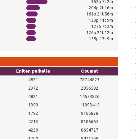
352p 7t 2m
204p 2t 16m
161p 21t 56m
133p 11t 9m
127p 7t 2m
126p 21t 12m
125p 17t 9m
Eniten paikalla
Osumat
4821
78744823
2372
2856582
4821
14553826
1399
11093415
1792
9165878
4213
8105664
4220
8654727
1260
8421568