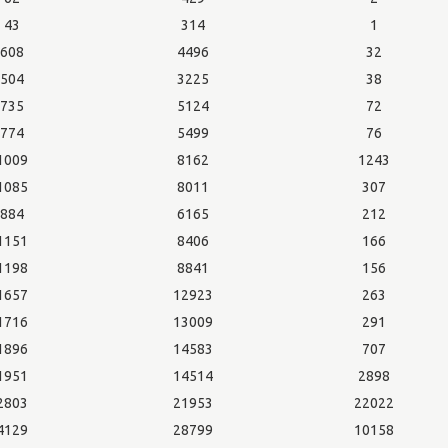
43
314
1
608
4496
32
504
3225
38
735
5124
72
774
5499
76
1009
8162
1243
1085
8011
307
884
6165
212
1151
8406
166
1198
8841
156
1657
12923
263
1716
13009
291
1896
14583
707
1951
14514
2898
2803
21953
22022
4129
28799
10158