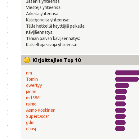
Jäseniä yhteensä:
Viestejä yhteensä:
Aiheita yhteensä:
Kategorioita yhteensä:
Tällä hetkellä käyttäjiä paikalla:
Kävijäennätys:
Tämän päivän kävijäennätys:
Katseltuja sivuja yhteensä:
Kirjoittajien Top 10
nm
Tomin
qwertyy
janne
mrl586
raimo
Asmo Koskinen
SuperOscar
gdm
eliasj