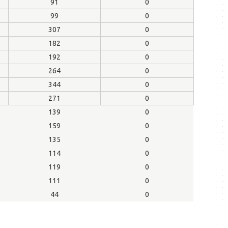
91
0
99
0
307
0
182
0
192
0
264
0
344
0
271
0
139
0
159
0
135
0
114
0
119
0
111
0
44
0