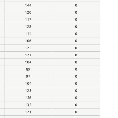
144
0
120
0
117
0
128
0
114
0
106
0
125
0
123
0
104
0
89
0
97
0
104
0
125
0
156
0
135
0
121
0