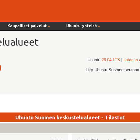
Kaupalliset palvelut
Ubuntu-yhteisö
►
►
lualueet
Ubuntu
26.04 LTS
|
Lataa ja
Liity Ubuntu Suomen seuraan
Ubuntu Suomen keskustelualueet - Tilastot