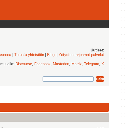
Uutiset:
 asenna
|
Tutustu yhteisöön
|
Blogi
|
Yritysten tarjoamat palvelut
 muualla:
Discourse
,
Facebook
,
Mastodon
,
Matrix
,
Telegram
,
X