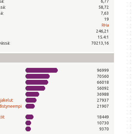
sä:
6,77
ssä:
58,72
ä:
7,63
19
RHa
246,21
15.4:1
vässä:
70213,16
96999
70560
66018
56092
36988
-jakelut
27937
edistyneempi
21907
töt
18449
10730
9370