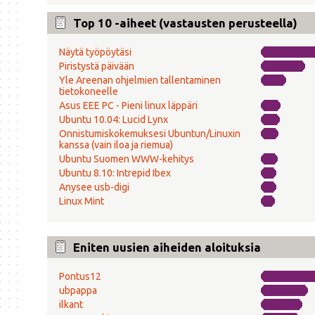
Top 10 -aiheet (vastausten perusteella)
Näytä työpöytäsi
Piristystä päivään
Yle Areenan ohjelmien tallentaminen
tietokoneelle
Asus EEE PC - Pieni linux läppäri
Ubuntu 10.04: Lucid Lynx
Onnistumiskokemuksesi Ubuntun/Linuxin
kanssa (vain iloa ja riemua)
Ubuntu Suomen WWW-kehitys
Ubuntu 8.10: Intrepid Ibex
Anysee usb-digi
Linux Mint
Eniten uusien aiheiden aloituksia
Pontus12
ubpappa
ilkant