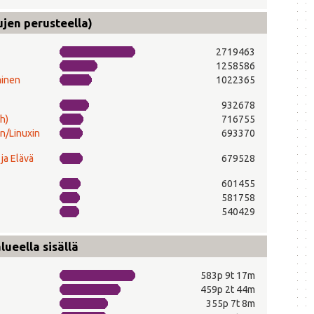
ujen perusteella)
2719463
1258586
minen
1022365
932678
h)
716755
n/Linuxin
693370
ja Elävä
679528
601455
581758
540429
ueella sisällä
583p 9t 17m
459p 2t 44m
355p 7t 8m