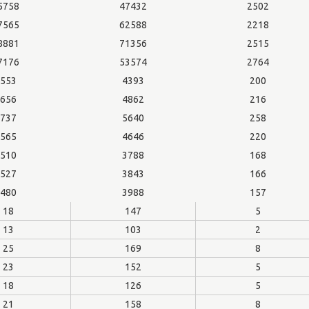
5758
47432
2502
7565
62588
2218
8881
71356
2515
7176
53574
2764
553
4393
200
656
4862
216
737
5640
258
565
4646
220
510
3788
168
527
3843
166
480
3988
157
18
147
5
13
103
2
25
169
8
23
152
5
18
126
5
21
158
8