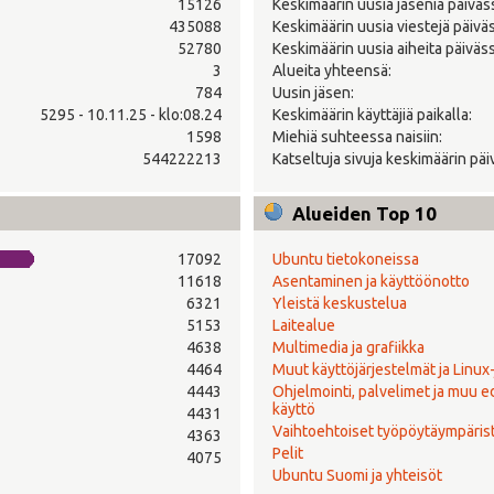
15126
Keskimäärin uusia jäseniä päiväs
435088
Keskimäärin uusia viestejä päivä
52780
Keskimäärin uusia aiheita päiväss
3
Alueita yhteensä:
784
Uusin jäsen:
5295 - 10.11.25 - klo:08.24
Keskimäärin käyttäjiä paikalla:
1598
Miehiä suhteessa naisiin:
544222213
Katseltuja sivuja keskimäärin päi
Alueiden Top 10
17092
Ubuntu tietokoneissa
11618
Asentaminen ja käyttöönotto
6321
Yleistä keskustelua
5153
Laitealue
4638
Multimedia ja grafiikka
4464
Muut käyttöjärjestelmät ja Linux
4443
Ohjelmointi, palvelimet ja muu 
käyttö
4431
Vaihtoehtoiset työpöytäympäris
4363
Pelit
4075
Ubuntu Suomi ja yhteisöt