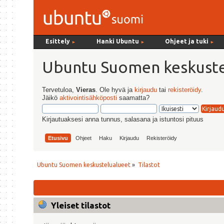
Esittely
Hanki Ubuntu
Ohjeet ja tuki
►
►
►
Ubuntu Suomen keskuste
Tervetuloa,
Vieras
. Ole hyvä ja
kirjaudu
tai
rekisteröidy
.
Jäikö
aktivointisähköposti
saamatta?
Kirjautuaksesi anna tunnus, salasana ja istuntosi pituus
Etusivu
Ohjeet
Haku
Kirjaudu
Rekisteröidy
Ubuntu Suomen keskustelualueet
»
Tilastot
Yleiset tilastot