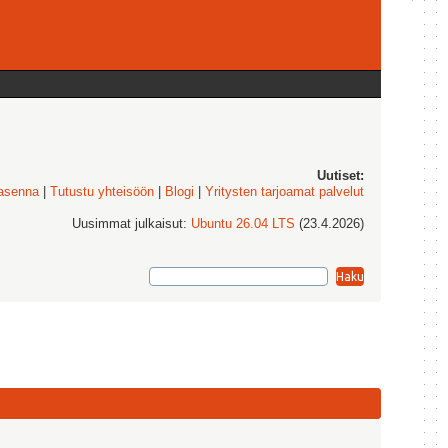
Uutiset:
 asenna
|
Tutustu yhteisöön
|
Blogi
|
Yritysten tarjoamat palvelut
Uusimmat julkaisut:
Ubuntu 26.04 LTS
(23.4.2026)