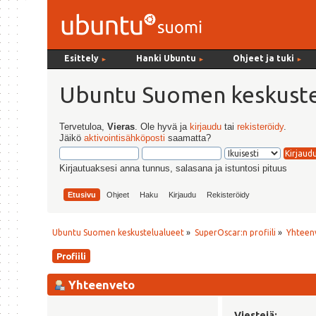
Esittely
Hanki Ubuntu
Ohjeet ja tuki
►
►
►
Ubuntu Suomen keskuste
Tervetuloa,
Vieras
. Ole hyvä ja
kirjaudu
tai
rekisteröidy
.
Jäikö
aktivointisähköposti
saamatta?
Kirjautuaksesi anna tunnus, salasana ja istuntosi pituus
Etusivu
Ohjeet
Haku
Kirjaudu
Rekisteröidy
Ubuntu Suomen keskustelualueet
»
SuperOscar:n profiili
»
Yhteen
Profiili
Yhteenveto
Viestejä: