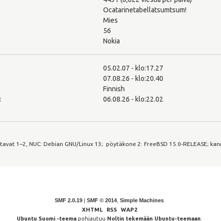
Ocatarinetabellatsumtsum!
Mies
56
Nokia
05.02.07 - klo:17.27
07.08.26 - klo:20.40
Finnish
:
06.08.26 - klo:22.02
tavat 1–2, NUC: Debian GNU/Linux 13; pöytäkone 2: FreeBSD 15.0-RELEASE; kanne
SMF 2.0.19
|
SMF © 2014
,
Simple Machines
XHTML
RSS
WAP2
Ubuntu Suomi -teema
pohjautuu
Noltin tekemään Ubuntu-teemaan
.