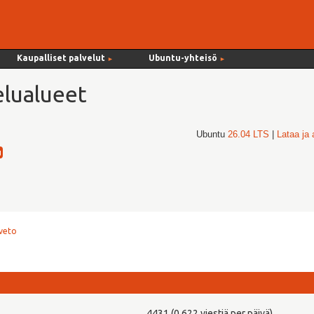
Kaupalliset palvelut
Ubuntu-yhteisö
►
►
lualueet
Ubuntu
26.04 LTS
|
Lataa ja
veto
4431 (0,622 viestiä per päivä)