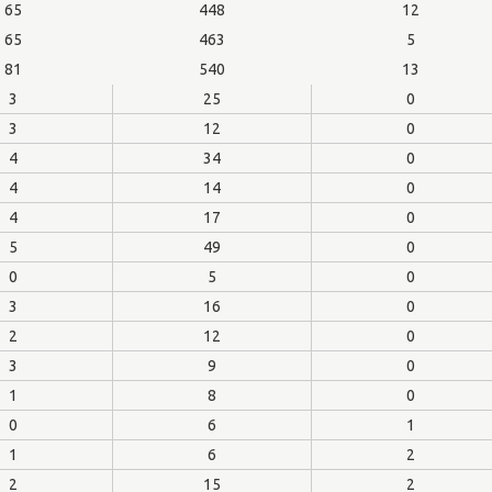
65
448
12
65
463
5
81
540
13
3
25
0
3
12
0
4
34
0
4
14
0
4
17
0
5
49
0
0
5
0
3
16
0
2
12
0
3
9
0
1
8
0
0
6
1
1
6
2
2
15
2