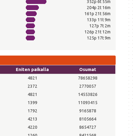
352p 6t 55m
204p 2t 16m
161p 21t 56m
133p 11t 9m
127p 7t 2m
126p 21t 12m
125p 17t 9m
Eniten paikalla
Osumat
4821
78658298
2372
2770057
4821
14553826
1399
11093415
1792
9165878
4213
8105664
4220
8654727
1260
8421568