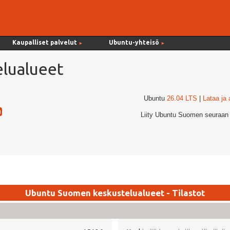
Kaupalliset palvelut
Ubuntu-yhteisö
►
►
lualueet
Ubuntu
26.04 LTS
|
Lataa ja
Liity Ubuntu Suomen seuraan
Ubuntu Suomen keskustelualueet - Tilastot