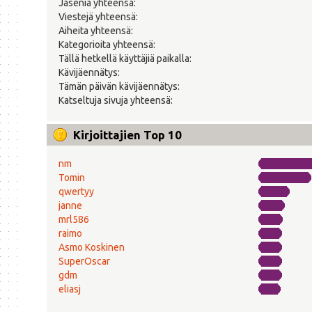
Jäseniä yhteensä:
Viestejä yhteensä:
Aiheita yhteensä:
Kategorioita yhteensä:
Tällä hetkellä käyttäjiä paikalla:
Kävijäennätys:
Tämän päivän kävijäennätys:
Katseltuja sivuja yhteensä:
Kirjoittajien Top 10
nm
Tomin
qwertyy
janne
mrl586
raimo
Asmo Koskinen
SuperOscar
gdm
eliasj