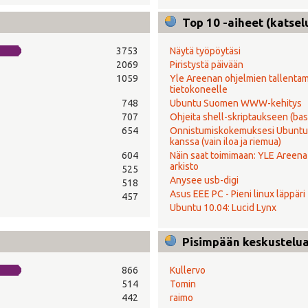
Top 10 -aiheet (katsel
3753
Näytä työpöytäsi
2069
Piristystä päivään
1059
Yle Areenan ohjelmien tallenta
tietokoneelle
748
Ubuntu Suomen WWW-kehitys
707
Ohjeita shell-skriptaukseen (bas
654
Onnistumiskokemuksesi Ubuntu
kanssa (vain iloa ja riemua)
604
Näin saat toimimaan: YLE Areena 
arkisto
525
Anysee usb-digi
518
Asus EEE PC - Pieni linux läppäri
457
Ubuntu 10.04: Lucid Lynx
Pisimpään keskustelual
866
Kullervo
514
Tomin
442
raimo