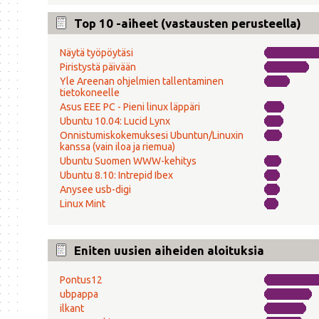
Top 10 -aiheet (vastausten perusteella)
Näytä työpöytäsi
Piristystä päivään
Yle Areenan ohjelmien tallentaminen
tietokoneelle
Asus EEE PC - Pieni linux läppäri
Ubuntu 10.04: Lucid Lynx
Onnistumiskokemuksesi Ubuntun/Linuxin
kanssa (vain iloa ja riemua)
Ubuntu Suomen WWW-kehitys
Ubuntu 8.10: Intrepid Ibex
Anysee usb-digi
Linux Mint
Eniten uusien aiheiden aloituksia
Pontus12
ubpappa
ilkant