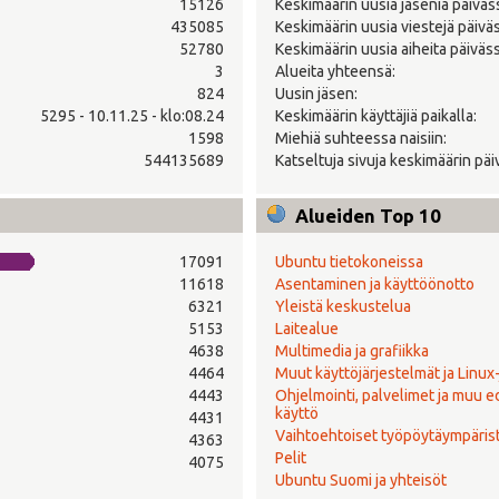
15126
Keskimäärin uusia jäseniä päiväs
435085
Keskimäärin uusia viestejä päivä
52780
Keskimäärin uusia aiheita päiväss
3
Alueita yhteensä:
824
Uusin jäsen:
5295 - 10.11.25 - klo:08.24
Keskimäärin käyttäjiä paikalla:
1598
Miehiä suhteessa naisiin:
544135689
Katseltuja sivuja keskimäärin päi
Alueiden Top 10
17091
Ubuntu tietokoneissa
11618
Asentaminen ja käyttöönotto
6321
Yleistä keskustelua
5153
Laitealue
4638
Multimedia ja grafiikka
4464
Muut käyttöjärjestelmät ja Linux
4443
Ohjelmointi, palvelimet ja muu 
käyttö
4431
Vaihtoehtoiset työpöytäympäris
4363
Pelit
4075
Ubuntu Suomi ja yhteisöt