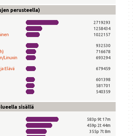
ujen perusteella)
2719293
1258434
minen
1022157
932530
h)
716678
n/Linuxin
693294
ja Elävä
679459
601398
581701
540359
ueella sisällä
583p 9t 17m
459p 2t 44m
355p 7t 8m