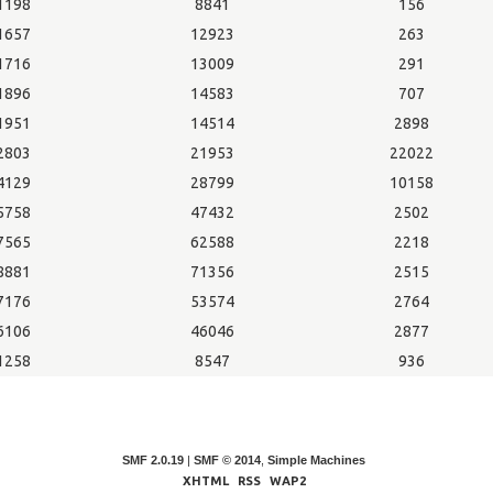
1198
8841
156
1657
12923
263
1716
13009
291
1896
14583
707
1951
14514
2898
2803
21953
22022
4129
28799
10158
5758
47432
2502
7565
62588
2218
8881
71356
2515
7176
53574
2764
6106
46046
2877
1258
8547
936
SMF 2.0.19
|
SMF © 2014
,
Simple Machines
XHTML
RSS
WAP2