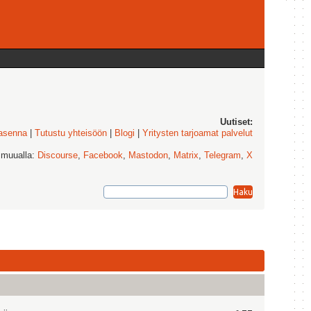
Uutiset:
 asenna
|
Tutustu yhteisöön
|
Blogi
|
Yritysten tarjoamat palvelut
 muualla:
Discourse
,
Facebook
,
Mastodon
,
Matrix
,
Telegram
,
X