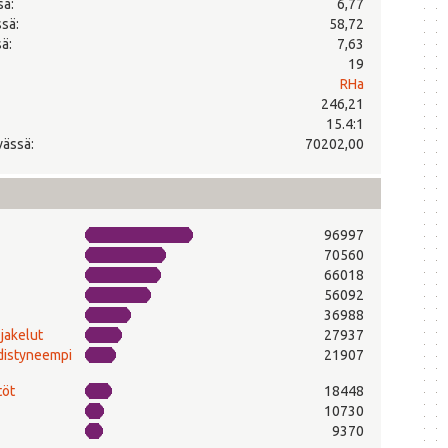
sä:
6,77
ssä:
58,72
ä:
7,63
19
RHa
246,21
15.4:1
vässä:
70202,00
96997
70560
66018
56092
36988
-jakelut
27937
edistyneempi
21907
töt
18448
10730
9370