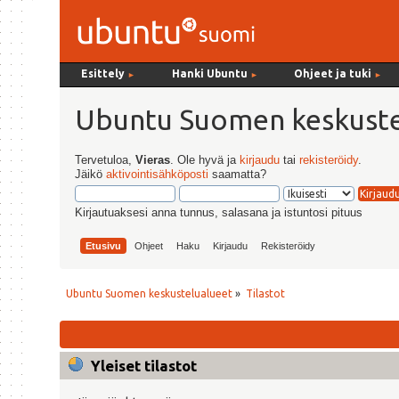
Esittely
Hanki Ubuntu
Ohjeet ja tuki
►
►
►
Ubuntu Suomen keskuste
Tervetuloa,
Vieras
. Ole hyvä ja
kirjaudu
tai
rekisteröidy
.
Jäikö
aktivointisähköposti
saamatta?
Kirjautuaksesi anna tunnus, salasana ja istuntosi pituus
Etusivu
Ohjeet
Haku
Kirjaudu
Rekisteröidy
Ubuntu Suomen keskustelualueet
»
Tilastot
Yleiset tilastot