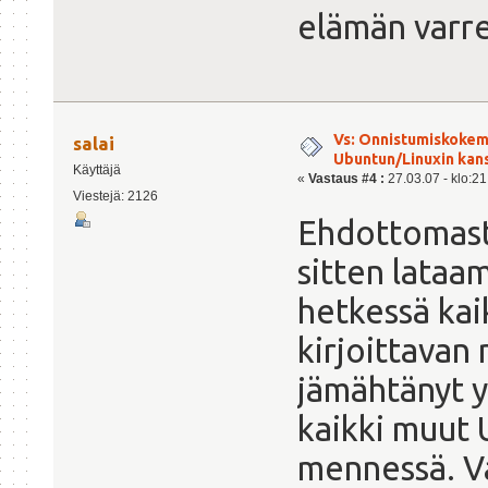
elämän varre
Vs: Onnistumiskokem
salai
Ubuntun/Linuxin kanss
Käyttäjä
«
Vastaus #4 :
27.03.07 - klo:21
Viestejä: 2126
Ehdottomasti 
sitten lataa
hetkessä kaik
kirjoittavan 
jämähtänyt y
kaikki muut 
mennessä. V