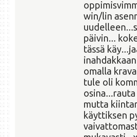
oppimisvimma
win/lin asen
uudelleen...
päivin... ko
tässä käy...j
inahdakkaan.
omalla kravat
tule oli kom
osina...raut
mutta kiinta
käyttiksen p
vaivattomast