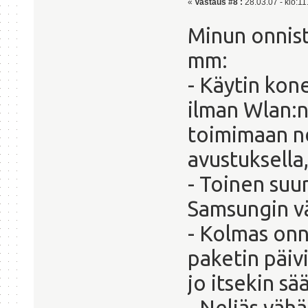
«
Vastaus #8 :
28.03.07 - klo:11
Minun onnis
mm:
- Käytin kon
ilman Wlan:n
toimimaan nd
avustuksella,
- Toinen suu
Samsungin vä
- Kolmas on
paketin päiv
jo itsekin sä
- Neljäs väh