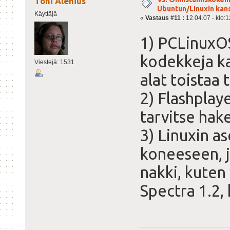
Toni Alenius
Ubuntun/Linuxin kanss
Käyttäjä
«
Vastaus #11 :
12.04.07 - klo:1
1) PCLinuxOS
kodekkeja ka
Viestejä: 1531
alat toistaa 
2) Flashplay
tarvitse hak
3) Linuxin as
koneeseen, j
nakki, kuten 
Spectra 1.2