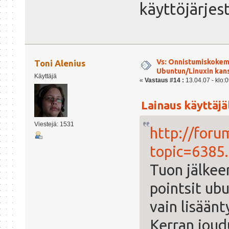
käyttöjärjes
Vs: Onnistumiskokem
Toni Alenius
Ubuntun/Linuxin kanss
Käyttäjä
«
Vastaus #14 :
13.04.07 - klo:0
Lainaus käyttäjäl
Viestejä: 1531
http://foru
topic=6385
Tuon jälkee
pointsit ubu
vain lisäänt
Kerran joud