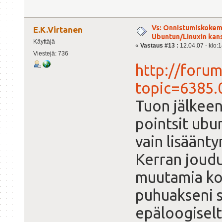
Vs: Onnistumiskokem
E.K.Virtanen
Ubuntun/Linuxin kanss
Käyttäjä
«
Vastaus #13 :
12.04.07 - klo:1
Viestejä: 736
http://forum
topic=6385.
Tuon jälkeen
pointsit ubun
vain lisäänty
Kerran joud
muutamia kok
puhuakseni s
epäloogiselt