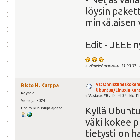
löysin pakett
minkälaisen
Edit - JEEE 
«
Viimeksi muokattu: 31.03.07 - k
Vs: Onnistumiskokem
Risto H. Kurppa
Ubuntun/Linuxin kanss
Käyttäjä
«
Vastaus #9 :
12.04.07 - klo:11
Viestejä: 3024
Kyllä Ubuntu 
Useita Kubuntuja ajossa.
väki kokee po
tietysti on h