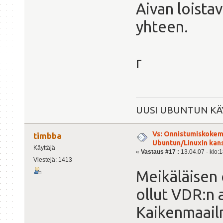
Aivan loistav
yhteen.
r
UUSI UBUNTUN KÄY
Vs: Onnistumiskokem
timbba
Ubuntun/Linuxin kanss
Käyttäjä
«
Vastaus #17 :
13.04.07 - klo:1
Viestejä: 1413
Meikäläisen
ollut VDR:n 
Kaikenmaail