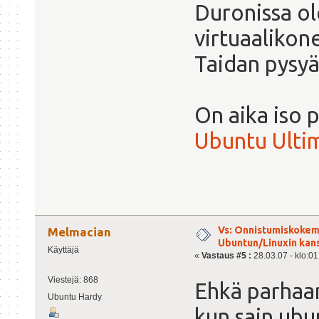
Duronissa ol
virtuaalikone
Taidan pysyä
On aika iso p
Ubuntu Ulti
Vs: Onnistumiskokem
Melmacian
Ubuntun/Linuxin kanss
Käyttäjä
«
Vastaus #5 :
28.03.07 - klo:01
Viestejä: 868
Ehkä parhaan
Ubuntu Hardy
kun sain ubu