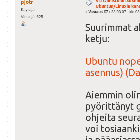
Vs: Onnistumiskokem
pjotr
Ubuntun/Linuxin kanss
Käyttäjä
«
Vastaus #7 :
28.03.07 - klo:08
Viestejä: 625
Suurimmat a
ketju:
Ubuntu nope
asennus) (D
Aiemmin olin
pyörittänyt 
ohjeita seura
voi tosiaank
ja pääasiass