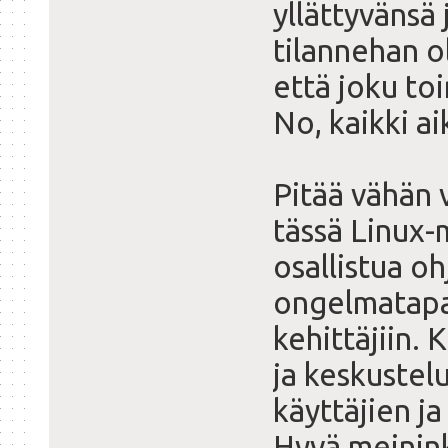
yllättyvänsä 
tilannehan ol
että joku toi
No, kaikki ai
Pitää vähän 
tässä Linux-
osallistua o
ongelmatapa
kehittäjiin. 
ja keskustel
käyttäjien ja
Hyvä meinink