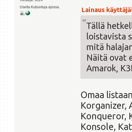
Useita Kubuntuja ajossa.
Lainaus käyttäjäl
Tällä hetke
loistavista 
mitä halaja
Näitä ovat 
Amarok, K3B
Omaa listaan
Korganizer, 
Konqueror, 
Konsole, Ka