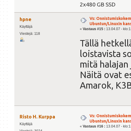
2x480 GB SSD
Vs: Onnistumiskokem
hpne
Ubuntun/Linuxin kanss
Käyttäjä
«
Vastaus #15 :
13.04.07 - klo:1
Viestejä: 118
Tällä hetkel
loistavista s
mitä halajan
Näitä ovat e
Amarok, K3B
Vs: Onnistumiskokem
Risto H. Kurppa
Ubuntun/Linuxin kanss
Käyttäjä
«
Vastaus #16 :
13.04.07 - klo:1
Viestejä: 3024