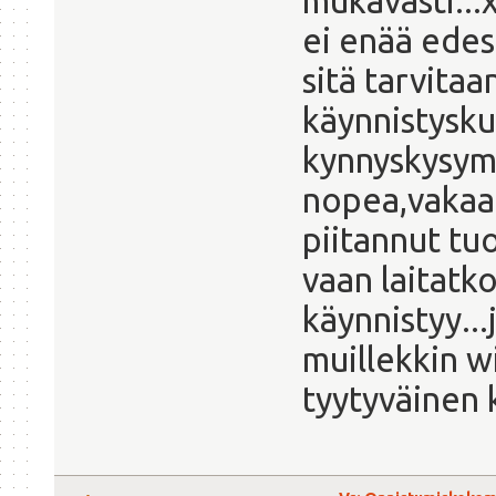
mukavasti...
ei enää edes
sitä tarvitaa
käynnistysku
kynnyskysymy
nopea,vakaa j
piitannut tuo
vaan laitatko
käynnistyy...
muillekkin wi
tyytyväinen k