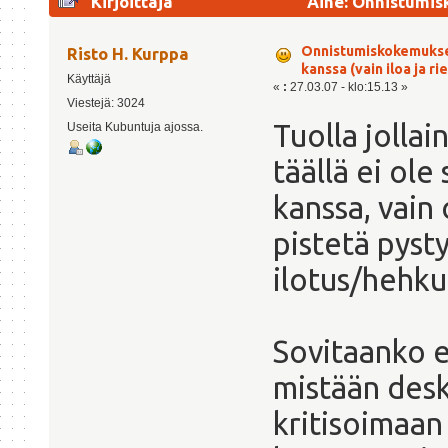
Kirjoittaja
Aihe: Onnistumisk
(Luettu 696023 kertaa)
Onnistumiskokemukse
Risto H. Kurppa
kanssa (vain iloa ja r
Käyttäjä
«
:
27.03.07 - klo:15.13 »
Viestejä: 3024
Tuolla jollai
Useita Kubuntuja ajossa.
täällä ei ole
kanssa, vain
pistetä pysty
ilotus/hehku
Sovitaanko e
mistään desk
kritisoimaan 