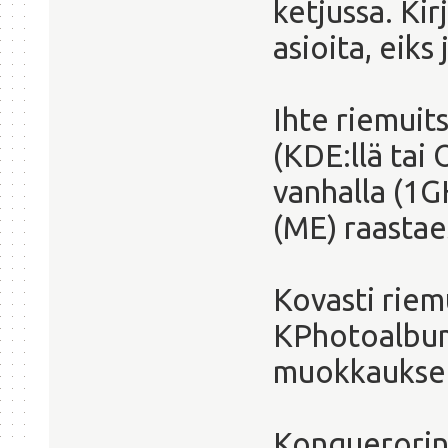
ketjussa. Ki
asioita, eiks
Ihte riemuit
(KDE:llä tai 
vanhalla (1
(ME) raastae
Kovasti riem
KPhotoalbum 
muokkaukse
Konquerorin 