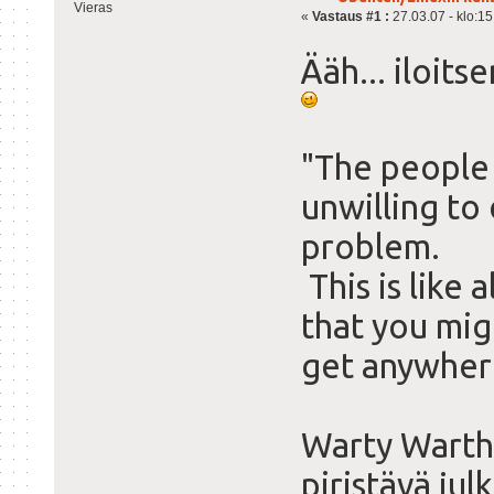
Vieras
«
Vastaus #1 :
27.03.07 - klo:15
Ääh... iloits
"The people 
unwilling to
problem.
This is like 
that you mig
get anywhere
Warty Wartho
piristävä jul