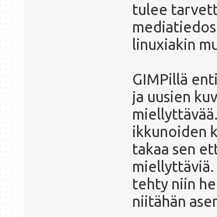
tulee tarvet
mediatiedost
linuxiakin m
GIMPillä ent
ja uusien ku
miellyttävää
ikkunoiden k
takaa sen et
miellyttäviä
tehty niin he
niitähän ase