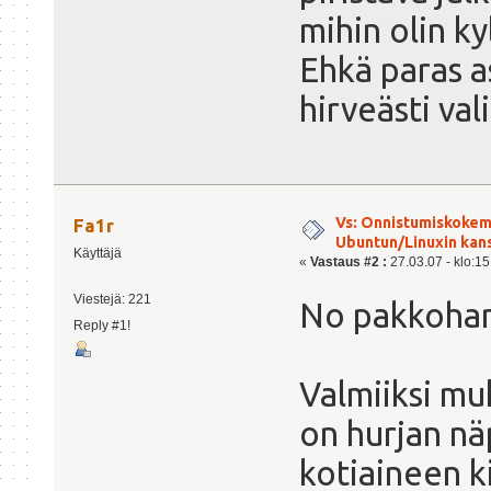
mihin olin ky
Ehkä paras as
hirveästi va
Vs: Onnistumiskokem
Fa1r
Ubuntun/Linuxin kanss
Käyttäjä
«
Vastaus #2 :
27.03.07 - klo:15
Viestejä: 221
No pakkohan
Reply #1!
Valmiiksi m
on hurjan nä
kotiaineen ki