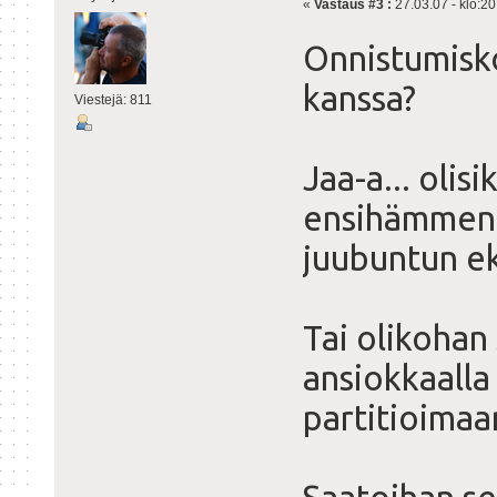
«
Vastaus #3 :
27.03.07 - klo:20
Onnistumisk
kanssa?
Viestejä: 811
Jaa-a... olis
ensihämmenn
juubuntun ek
Tai olikohan
ansiokkaalla
partitioimaan