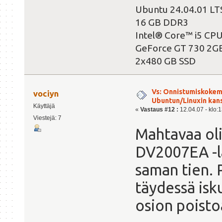
Ubuntu 24.04.01 LT
16 GB DDR3
Intel® Core™ i5 CP
GeForce GT 730 2G
2x480 GB SSD
Vs: Onnistumiskokem
vociyn
Ubuntun/Linuxin kanss
Käyttäjä
«
Vastaus #12 :
12.04.07 - klo:1
Viestejä: 7
Mahtavaa ol
DV2007EA -läp
saman tien. 
täydessä isku
osion poisto