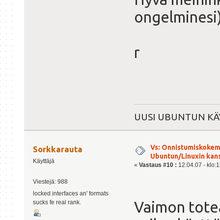
ongelminesi)
r
UUSI UBUNTUN KÄY
Vs: Onnistumiskokem
Sorkkarauta
Ubuntun/Linuxin kanss
Käyttäjä
«
Vastaus #10 :
12.04.07 - klo:1
Viestejä: 988
locked interfaces an' formats
Vaimon tote
sucks fe real rank.