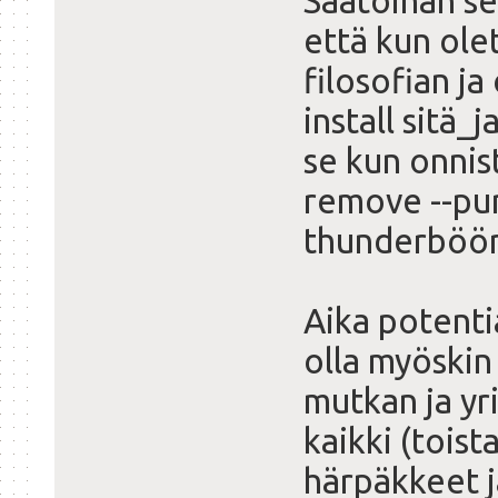
Saatoihan se
että kun ole
filosofian j
install sitä_j
se kun onnis
remove --pur
thunderböörd
Aika potenti
olla myöskin
mutkan ja yri
kaikki (toist
härpäkkeet j