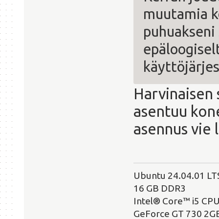
muutamia ko
puhuakseni 
epäloogiselt
käyttöjärje
Harvinaisen 
asentuu kon
asennus vie l
Ubuntu 24.04.01 LT
16 GB DDR3
Intel® Core™ i5 CP
GeForce GT 730 2G