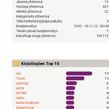
Jäseniä yhteensä:
15
Viestejä yhteensä:
435
Aiheita yhteensä:
52
Kategorioita yhteensä:
Tällä hetkellä käyttäjiä paikalla:
1
Kävijäennätys:
5295 - 10.11.25 - klo:0
Tämän päivän kävijäennätys:
1
Katseltuja sivuja yhteensä:
545113
Kirjoittajien Top 10
nm
17
Tomin
11
qwertyy
6
janne
5
mrl586
4
raimo
4
Asmo Koskinen
4
SuperOscar
4