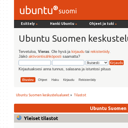
Esittely
Hanki Ubuntu
Ohjeet ja tuki
►
►
►
Ubuntu Suomen keskustel
Tervetuloa,
Vieras
. Ole hyvä ja
kirjaudu
tai
rekisteröidy
.
Jäikö
aktivointisähköposti
saamatta?
Kirjautuaksesi anna tunnus, salasana ja istuntosi pituus
Etusivu
Ohjeet
Haku
Kirjaudu
Rekisteröidy
Ubuntu Suomen keskustelualueet
»
Tilastot
Ubuntu Suomen k
Yleiset tilastot