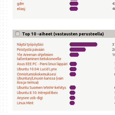
gdm
4
eliasj
4
Top 10 -aiheet (vastausten perusteella)
Näytä työpöytäsi
3
Piristystä päivään
2
Yle Areenan ohjelmien
1
tallentaminen tietokoneelle
Asus EEE PC - Pieni linux läppäri
Ubuntu 10.04: Lucid Lynx
Onnistumiskokemuksesi
Ubuntun/Linuxin kanssa (vain
iloa ja riemua)
Ubuntu Suomen WWW-kehitys
Ubuntu 8.10: Intrepid Ibex
Anysee usb-digi
Linux Mint