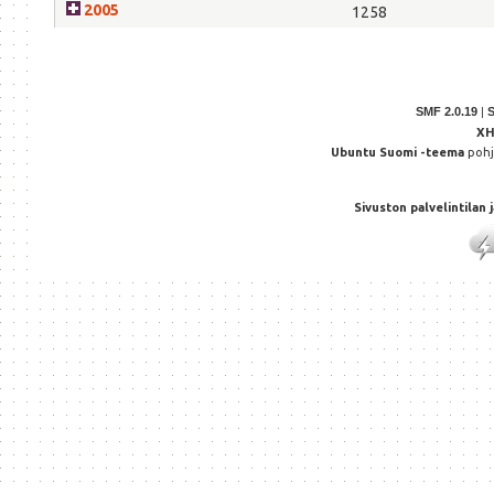
2005
1258
SMF 2.0.19
|
X
Ubuntu Suomi -teema
poh
Sivuston palvelintilan