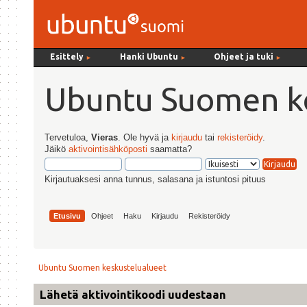
Esittely
Hanki Ubuntu
Ohjeet ja tuki
►
►
►
Ubuntu Suomen ke
Tervetuloa,
Vieras
. Ole hyvä ja
kirjaudu
tai
rekisteröidy
.
Jäikö
aktivointisähköposti
saamatta?
Kirjautuaksesi anna tunnus, salasana ja istuntosi pituus
Etusivu
Ohjeet
Haku
Kirjaudu
Rekisteröidy
Ubuntu Suomen keskustelualueet
Lähetä aktivointikoodi uudestaan