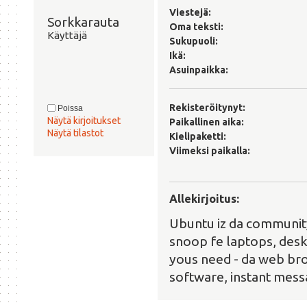
Viestejä:
Sorkkarauta 
Oma teksti:
Käyttäjä
Sukupuoli:
Ikä:
Asuinpaikka:
Rekisteröitynyt:
Poissa
Näytä kirjoitukset
Paikallinen aika:
Näytä tilastot
Kielipaketti:
Viimeksi paikalla:
Allekirjoitus:
Ubuntu iz da community
snoop fe laptops, deskt
yous need - da web bro
software, instant mess