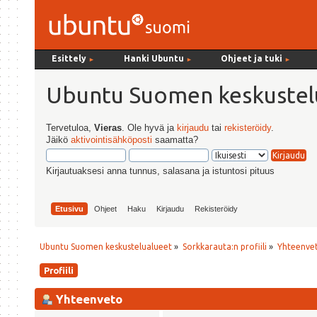
Esittely
Hanki Ubuntu
Ohjeet ja tuki
►
►
►
Ubuntu Suomen keskustel
Tervetuloa,
Vieras
. Ole hyvä ja
kirjaudu
tai
rekisteröidy
.
Jäikö
aktivointisähköposti
saamatta?
Kirjautuaksesi anna tunnus, salasana ja istuntosi pituus
Etusivu
Ohjeet
Haku
Kirjaudu
Rekisteröidy
Ubuntu Suomen keskustelualueet
»
Sorkkarauta:n profiili
»
Yhteenve
Profiili
Yhteenveto