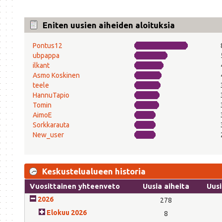
Eniten uusien aiheiden aloituksia
Pontus12
ubpappa
ilkant
Asmo Koskinen
teele
HannuTapio
Tomin
AimoE
Sorkkarauta
New_user
Keskustelualueen historia
Vuosittainen yhteenveto
Uusia aiheita
Uusi
2026
278
Elokuu 2026
8