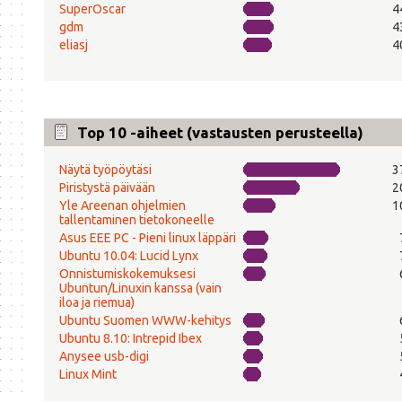
SuperOscar
4
gdm
4
eliasj
4
Top 10 -aiheet (vastausten perusteella)
Näytä työpöytäsi
3
Piristystä päivään
2
Yle Areenan ohjelmien
1
tallentaminen tietokoneelle
Asus EEE PC - Pieni linux läppäri
Ubuntu 10.04: Lucid Lynx
Onnistumiskokemuksesi
Ubuntun/Linuxin kanssa (vain
iloa ja riemua)
Ubuntu Suomen WWW-kehitys
Ubuntu 8.10: Intrepid Ibex
Anysee usb-digi
Linux Mint