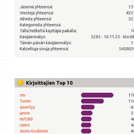
Jäseniä yhteensä:
15
Viestejä yhteensä:
435
Aiheita yhteensä:
52
Kategorioita yhteensä:
Tällä hetkellä käyttäjiä paikalla:
1
Kävijäennätys:
5295 - 10.11.25 - klo:0
Tämän päivän kävijäennätys:
1
Katseltuja sivuja yhteensä:
545003
Kirjoittajien Top 10
nm
17
Tomin
11
qwertyy
6
janne
5
mrl586
4
raimo
4
Asmo Koskinen
4