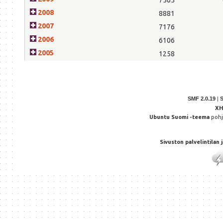
2008
8881
2007
7176
2006
6106
2005
1258
SMF 2.0.19
|
X
Ubuntu Suomi -teema
poh
Sivuston palvelintilan