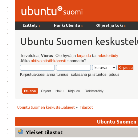
Esittely
Hanki Ubuntu
Ohjeet ja tuki
►
►
►
Ubuntu Suomen keskustel
Tervetuloa,
Vieras
. Ole hyvä ja
kirjaudu
tai
rekisteröidy
.
Jäikö
aktivointisähköposti
saamatta?
Kirjautuaksesi anna tunnus, salasana ja istuntosi pituus
Etusivu
Ohjeet
Haku
Kirjaudu
Rekisteröidy
Ubuntu Suomen keskustelualueet
»
Tilastot
Ubuntu Suomen k
Yleiset tilastot