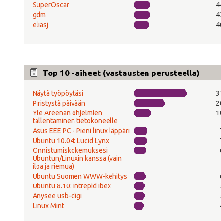
SuperOscar
4
gdm
4
eliasj
4
Top 10 -aiheet (vastausten perusteella)
Näytä työpöytäsi
3
Piristystä päivään
2
Yle Areenan ohjelmien
1
tallentaminen tietokoneelle
Asus EEE PC - Pieni linux läppäri
Ubuntu 10.04: Lucid Lynx
Onnistumiskokemuksesi
Ubuntun/Linuxin kanssa (vain
iloa ja riemua)
Ubuntu Suomen WWW-kehitys
Ubuntu 8.10: Intrepid Ibex
Anysee usb-digi
Linux Mint