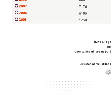
2007
7176
2006
6106
2005
1258
SMF 2.0.19
|
X
Ubuntu Suomi -teema
poh
Sivuston palvelintilan