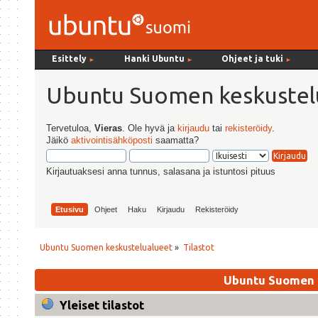
Esittely
Hanki Ubuntu
Ohjeet ja tuki
►
►
►
Ubuntu Suomen keskustel
Tervetuloa,
Vieras
. Ole hyvä ja
kirjaudu
tai
rekisteröidy
.
Jäikö
aktivointisähköposti
saamatta?
Kirjautuaksesi anna tunnus, salasana ja istuntosi pituus
Etusivu
Ohjeet
Haku
Kirjaudu
Rekisteröidy
Ubuntu Suomen keskustelualueet
»
Tilastot
Ubuntu Suomen k
Yleiset tilastot