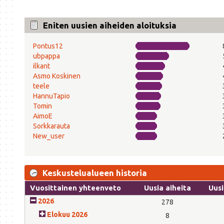
Eniten uusien aiheiden aloituksia
Pontus12
ubpappa
ilkant
Asmo Koskinen
teele
HannuTapio
Tomin
AimoE
Sorkkarauta
New_user
Keskustelualueen historia
Vuosittainen yhteenveto
Uusia aiheita
Uusi
2026
278
Elokuu 2026
8