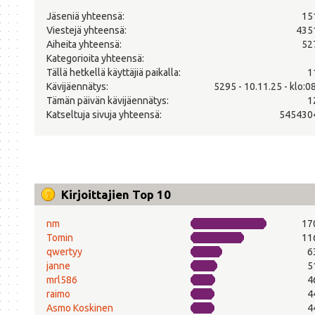
Jäseniä yhteensä:
15
Viestejä yhteensä:
435
Aiheita yhteensä:
52
Kategorioita yhteensä:
Tällä hetkellä käyttäjiä paikalla:
1
Kävijäennätys:
5295 - 10.11.25 - klo:0
Tämän päivän kävijäennätys:
1
Katseltuja sivuja yhteensä:
545430
Kirjoittajien Top 10
nm
17
Tomin
11
qwertyy
6
janne
5
mrl586
4
raimo
4
Asmo Koskinen
4