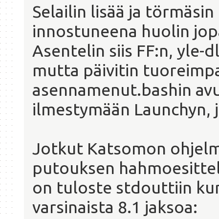
Selailin lisää ja törmäsi
innostuneena huolin jop
Asentelin siis FF:n, yle-
mutta päivitin tuoreimp
asennamenut.bashin avull
ilmestymään Launchyn, j
Jotkut Katsomon ohjelm
putouksen hahmoesittely
on tuloste stdouttiin ku
varsinaista 8.1 jaksoa: