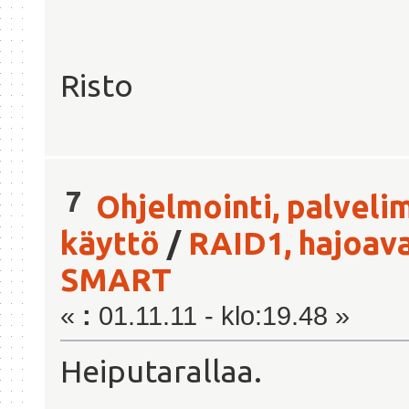
Risto
7
Ohjelmointi, palveli
käyttö
/
RAID1, hajoava
SMART
«
:
01.11.11 - klo:19.48 »
Heiputarallaa.