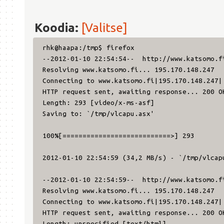
Koodia:
[Valitse]
rhk@haapa:/tmp$ firefox
--2012-01-10 22:54:54-- http://www.katsomo.f
Resolving www.katsomo.fi... 195.170.148.247
Connecting to www.katsomo.fi|195.170.148.247|
HTTP request sent, awaiting response... 200 O
Length: 293 [video/x-ms-asf]
Saving to: `/tmp/vlcapu.asx'
100%[===========================>] 
2012-01-10 22:54:59 (34,2 MB/s) - `/tmp/vlcap
--2012-01-10 22:54:59-- http://www.katsomo.f
Resolving www.katsomo.fi... 195.170.148.247
Connecting to www.katsomo.fi|195.170.148.247|
HTTP request sent, awaiting response... 200 O
Length: unspecified [text/html]