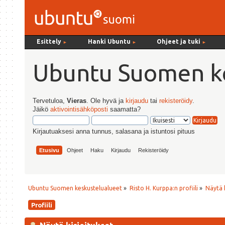
Esittely
Hanki Ubuntu
Ohjeet ja tuki
►
►
►
Ubuntu Suomen ke
Tervetuloa,
Vieras
. Ole hyvä ja
kirjaudu
tai
rekisteröidy
.
Jäikö
aktivointisähköposti
saamatta?
Kirjautuaksesi anna tunnus, salasana ja istuntosi pituus
Etusivu
Ohjeet
Haku
Kirjaudu
Rekisteröidy
Ubuntu Suomen keskustelualueet
»
Risto H. Kurppa:n profiili
»
Näytä k
Profiili