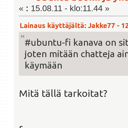
«
:
15.08.11 - klo:11.44 »
Lainaus käyttäjältä: Jakke77 - 12
#ubuntu-fi kanava on sit
joten mitään chatteja ai
käymään
Mitä tällä tarkoitat?
r