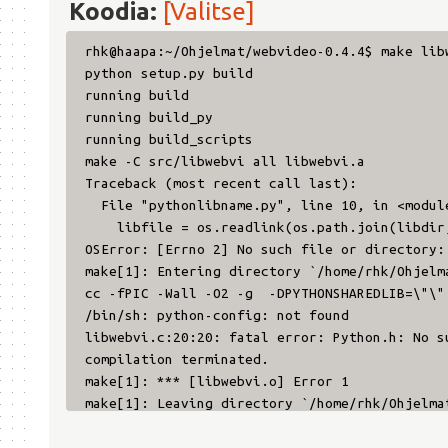
Koodia:
[Valitse]
rhk@haapa:~/Ohjelmat/webvideo-0.4.4$ make lib
python setup.py build
running build
running build_py
running build_scripts
make -C src/libwebvi all libwebvi.a
Traceback (most recent call last):
File "pythonlibname.py", line 10, in <modul
libfile = os.readlink(os.path.join(libdir,
OSError: [Errno 2] No such file or directory:
make[1]: Entering directory `/home/rhk/Ohjelm
cc -fPIC -Wall -O2 -g -DPYTHONSHAREDLIB=\"\"
/bin/sh: python-config: not found
libwebvi.c:20:20: fatal error: Python.h: No s
compilation terminated.
make[1]: *** [libwebvi.o] Error 1
make[1]: Leaving directory `/home/rhk/Ohjelma
make: *** [libwebvi] Error 2
rhk@haapa:~/Ohjelmat/webvideo-0.4.4$