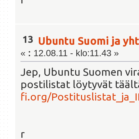
13
Ubuntu Suomi ja yht
«
:
12.08.11 - klo:11.43 »
Jep, Ubuntu Suomen viral
postilistat löytyvät tääl
fi.org/Postituslistat_ja_
r