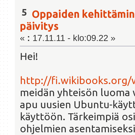
5
Oppaiden kehittämi
päivitys
«
:
17.11.11 - klo:09.22 »
Hei!
http://fi.wikibooks.org
meidän yhteisön luoma wi
apu uusien Ubuntu-käyt
käyttöön. Tärkeimpiä osi
ohjelmien asentamiseksi