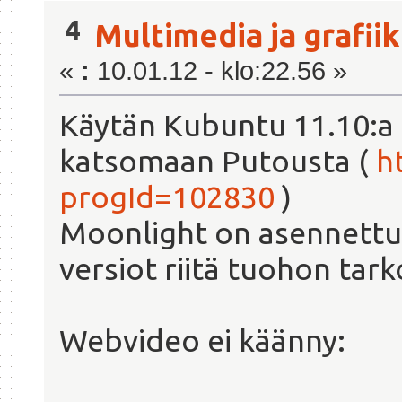
4
Multimedia ja grafii
«
:
10.01.12 - klo:22.56 »
Käytän Kubuntu 11.10:a 
katsomaan Putousta (
h
progId=102830
)
Moonlight on asennettu 
versiot riitä tuohon tark
Webvideo ei käänny: