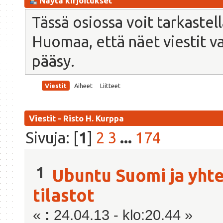
Näytä kirjoitukset
Tässä osiossa voit tarkastel
Huomaa, että näet viestit vain
pääsy.
Viestit
Aiheet
Liitteet
Viestit - Risto H. Kurppa
Sivuja: [
1
]
2
3
...
174
1
Ubuntu Suomi ja yhte
tilastot
«
:
24.04.13 - klo:20.44 »