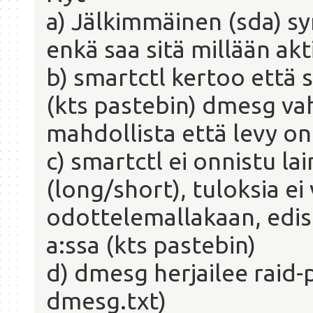
a) Jälkimmäinen (sda) s
enkä saa sitä millään akti
b) smartctl kertoo että s
(kts pastebin) dmesg vah
mahdollista että levy on 
c) smartctl ei onnistu la
(long/short), tuloksia ei
odottelemallakaan, edist
a:ssa (kts pastebin)
d) dmesg herjailee raid-p
dmesg.txt)