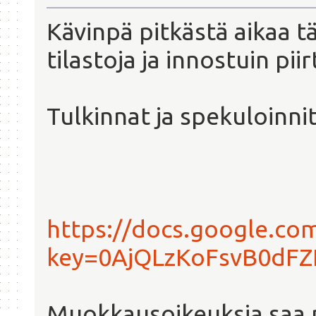
Kävinpä pitkästä aikaa tä
tilastoja ja innostuin pi
Tulkinnat ja spekuloinn
https://docs.google.co
key=0AjQLzKoFsvB0dFZ
Muokkausoikeuksia saa 