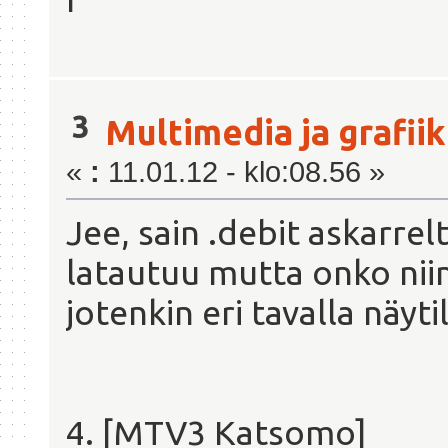
3
Multimedia ja grafii
«
:
11.01.12 - klo:08.56 »
Jee, sain .debit askarre
latautuu mutta onko niin
jotenkin eri tavalla näyti
4. [MTV3 Katsomo]