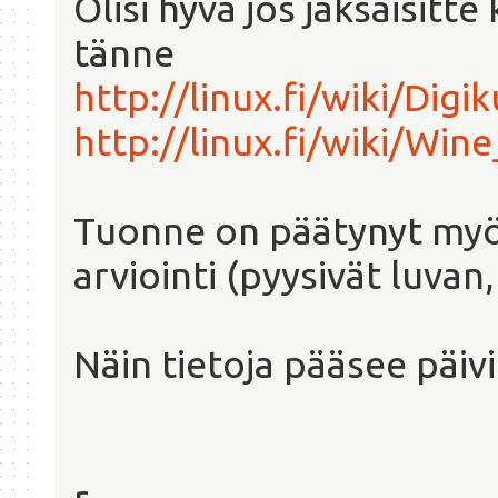
Olisi hyvä jos jaksaisitte
tänne
http://linux.fi/wiki/Digi
http://linux.fi/wiki/Win
Tuonne on päätynyt myö
arviointi (pyysivät luvan,
Näin tietoja pääsee päi
r