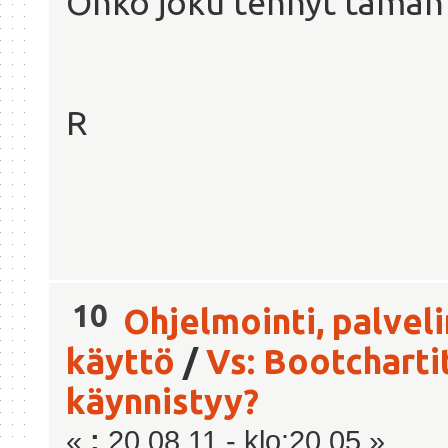
Onko joku tehnyt tämän s
R
10
Ohjelmointi, palvel
käyttö
/
Vs: Bootcharti
käynnistyy?
«
:
20.08.11 - klo:20.05 »