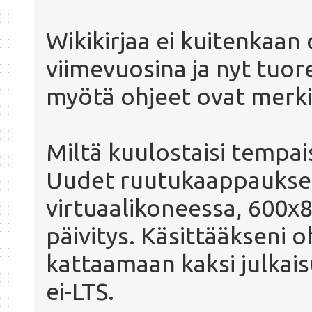
Wikikirjaa ei kuitenkaan 
viimevuosina ja nyt tuo
myötä ohjeet ovat merki
Miltä kuulostaisi tempais
Uudet ruutukaappaukse
virtuaalikoneessa, 600x8
päivitys. Käsittääkseni o
kattaamaan kaksi julkais
ei-LTS.