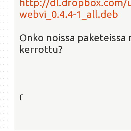
http://dl.dropbox.com
webvi_0.4.4-1_all.deb
Onko noissa paketeissa
kerrottu?
r