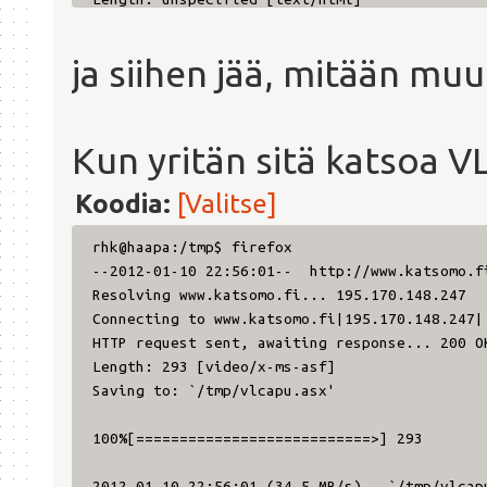
Saving to: `/tmp/meta'
ja siihen jää, mitään muu
[ <=> ] 117 676 157K
2012-01-10 22:55:00 (157 KB/s) - `/tmp/meta' 
Kun yritän sitä katsoa V
Koodia:
[Valitse]
rhk@haapa:/tmp$ firefox
--2012-01-10 22:56:01-- http://www.katsomo.f
Resolving www.katsomo.fi... 195.170.148.247
Connecting to www.katsomo.fi|195.170.148.247|
HTTP request sent, awaiting response... 200 O
Length: 293 [video/x-ms-asf]
Saving to: `/tmp/vlcapu.asx'
100%[===========================>] 
2012-01-10 22:56:01 (34,5 MB/s) - `/tmp/vlcap