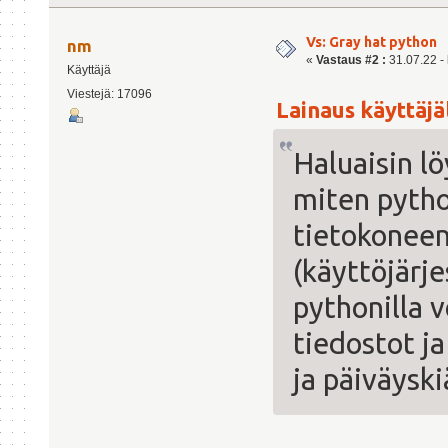
Vs: Gray hat python
nm
«
Vastaus #2 :
31.07.22 - 
Käyttäjä
Viestejä: 17096
Lainaus käyttäjäl
Haluaisin lö
miten pytho
tietokoneen
(käyttöjärj
pythonilla v
tiedostot ja
ja päiväysk