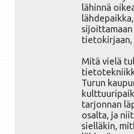
lähinnä oik
lähdepaikka, 
sijoittamaan
tietokirjaan,
Mitä vielä tu
tietotekniikk
Turun kaupu
kulttuuripai
tarjonnan lä
osalta, ja ni
sielläkin, mi