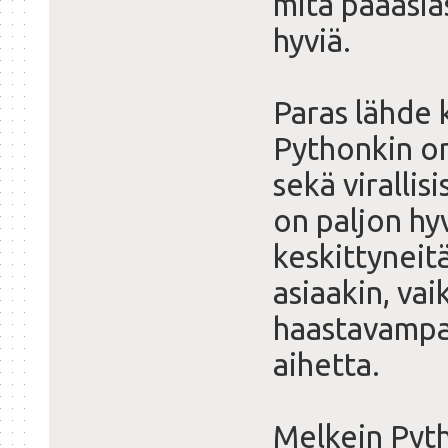
mitä pääasia
hyviä.
Paras lähde 
Pythonkin o
sekä virallis
on paljon hy
keskittyneitä
asiaakin, va
haastavampaa
aihetta.
Melkein Pyth