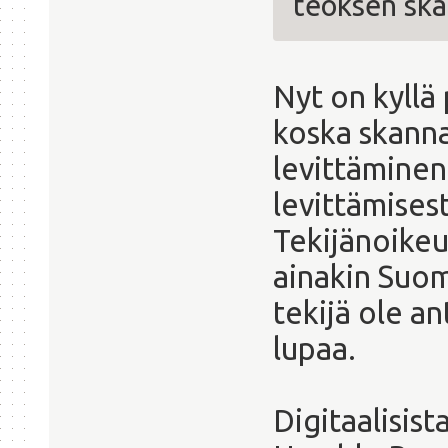
teoksen ska
Nyt on kyllä
koska skann
levittäminen
levittämisest
Tekijänoikeu
ainakin Suom
tekijä ole a
lupaa.
Digitaalisista