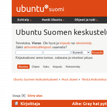
Esittely
Hanki Ubuntu
Ohjeet ja tuki
►
►
►
Ubuntu Suomen keskustel
Tervetuloa,
Vieras
. Ole hyvä ja
kirjaudu
tai
rekisteröidy
.
Jäikö
aktivointisähköposti
saamatta?
Kirjautuaksesi anna tunnus, salasana ja istuntosi pituus
Etusivu
Ohjeet
Haku
Kirjaudu
Rekisteröidy
Ubuntu Suomen keskustelualueet
»
Muut alueet
»
Yleistä keskustelua
Sivuja: [
1
]
Siirry alas
Kirjoittaja
Aihe: Gray hat py