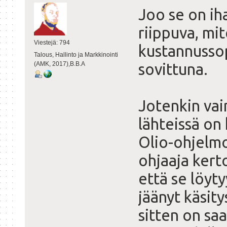
Joo se on iha
riippuva, mit
Viestejä: 794
kustannussop
Talous, Hallinto ja Markkinointi
(AMK, 2017),B.B.A
sovittuna.
Jotenkin vain
lähteissä on
Olio-ohjelmo
ohjaaja kerto
että se löyty
jäänyt käsitys
sitten on saa