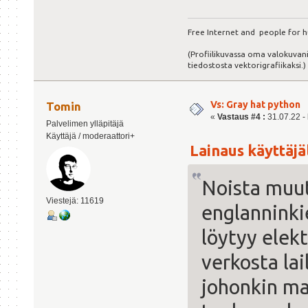
Free Internet and people for h
(Profiilikuvassa oma valokuvani
tiedostosta vektorigrafiikaksi.)
Vs: Gray hat python
Tomin
«
Vastaus #4 :
31.07.22 - 
Palvelimen ylläpitäjä
Käyttäjä / moderaattori+
Lainaus käyttäjäl
Noista muute
Viestejä: 11619
englanninki
löytyy elek
verkosta lai
johonkin ma