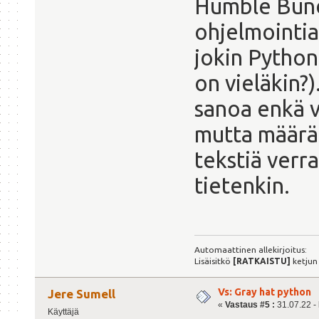
Humble Bundl
ohjelmointiai
jokin Python
on vieläkin?
sanoa enkä v
mutta määräll
tekstiä verra
tietenkin.
Automaattinen allekirjoitus:
Lisäisitkö
[RATKAISTU]
ketjun
Vs: Gray hat python
Jere Sumell
«
Vastaus #5 :
31.07.22 - 
Käyttäjä