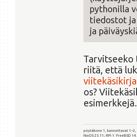
pythonilla v
tiedostot ja
ja päiväysk
Tarvitseeko 
riitä, että l
viitekäsikirj
os? Viitekäs
esimerkkejä.
pöytäkone 1, kannettavat 1–2,
NixOS 25.11; RPi 1: FreeBSD 14