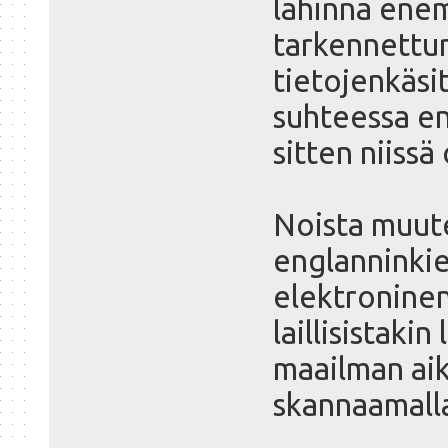
lähinnä ene
tarkennettun
tietojenkäsi
suhteessa e
sitten niissä
Noista muuten
englanninkie
elektroninen
laillisistaki
maailman aik
skannaamalla