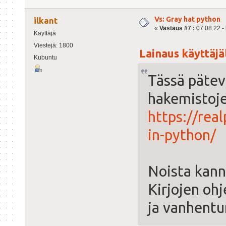
Vs: Gray hat python
ilkant
«
Vastaus #7 :
07.08.22 - 
Käyttäjä
Viestejä: 1800
Lainaus käyttäjäl
Kubuntu
Tässä pätev
hakemistoje
https://rea
in-python/
Noista kann
Kirjojen ohj
ja vanhentu