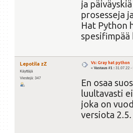
ja päiväyski
prosesseja j
Hat Python h
spesifimpää 
Vs: Gray hat python
Lepotila zZ
«
Vastaus #1 :
31.07.22 - 
Käyttäjä
Viestejä: 347
En osaa suosi
luultavasti e
joka on vuod
versiota 2.5.