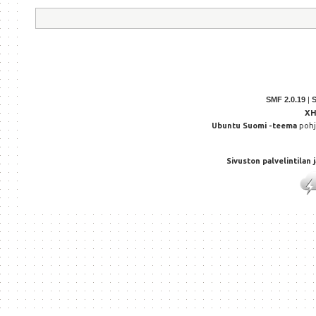
SMF 2.0.19
|
X
Ubuntu Suomi -teema
poh
Sivuston palvelintilan