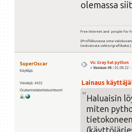
olemassa siit
Free Internet and people for h
(Profiilikuvassa oma valokuvani
tiedostosta vektorigrafiikaksi.)
Vs: Gray hat python
SuperOscar
«
Vastaus #6 :
01.08.22 - 
Käyttäjä
Lainaus käyttäjäl
Viestejä: 4431
Ocatarinetabellatsumtsum!
Haluaisin lö
miten pytho
tietokoneen
(käyttöjärj