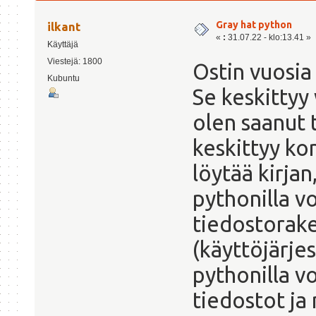
Gray hat python
ilkant
«
:
31.07.22 - klo:13.41 »
Käyttäjä
Viestejä: 1800
Ostin vuosia
Kubuntu
Se keskittyy
olen saanut 
keskittyy kon
löytää kirjan
pythonilla v
tiedostorake
(käyttöjärje
pythonilla v
tiedostot ja