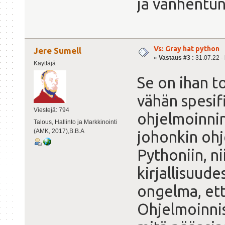
ja vanhentun
Vs: Gray hat python
Jere Sumell
«
Vastaus #3 :
31.07.22 - 
Käyttäjä
Se on ihan t
vähän spesif
Viestejä: 794
ohjelmoinnin 
Talous, Hallinto ja Markkinointi
(AMK, 2017),B.B.A
johonkin ohj
Pythoniin, n
kirjallisuude
ongelma, ett
Ohjelmoinnis