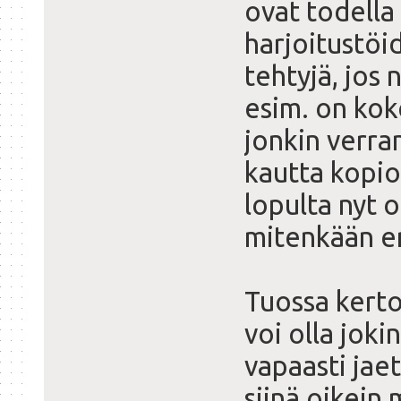
ovat todella
harjoitustöid
tehtyjä, jos 
esim. on kok
jonkin verran
kautta kopioi
lopulta nyt 
mitenkään er
Tuossa kert
voi olla jokin
vapaasti jaet
siinä oikein