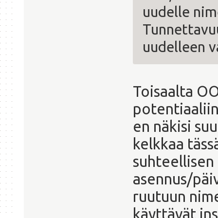
uudelle nime
Tunnettavu
uudelleen v
Toisaalta OO
potentiaalii
en näkisi su
kelkkaa täss
suhteellisen 
asennus/päiv
ruutuun nim
käyttävät ins