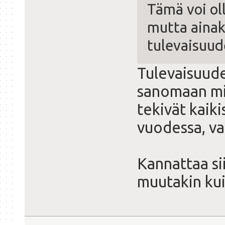
Tämä voi ol
mutta ainak
tulevaisuud
Tulevaisuud
sanomaan mi
tekivät kaik
vuodessa, va
Kannattaa si
muutakin ku