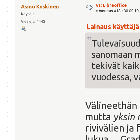
Vs: Libreoffice
Asmo Koskinen
«
Vastaus #18 :
30.09.10 -
Käyttäjä
Viestejä: 4443
Lainaus käyttäjäl
Tulevaisuu
sanomaan m
tekivät kai
vuodessa, v
Välineethän 
mutta
yksin
rivivälien ja
lukua
. Grad