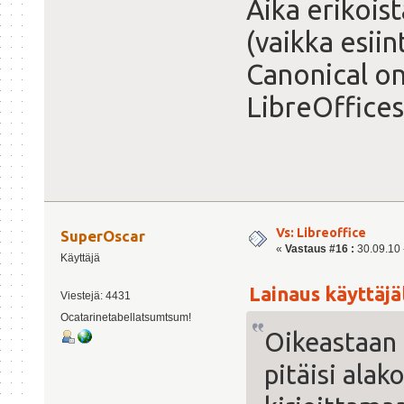
Aika erikois
(vaikka esiin
Canonical o
LibreOffices
Vs: Libreoffice
SuperOscar
«
Vastaus #16 :
30.09.10 -
Käyttäjä
Lainaus käyttäjä
Viestejä: 4431
Ocatarinetabellatsumtsum!
Oikeastaan o
pitäisi alak