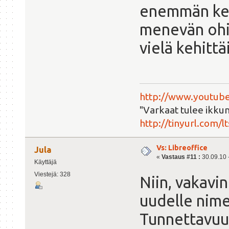
enemmän keh
menevän ohi 
vielä kehittäi
http://www.youtube
"Varkaat tulee ikkun
http://tinyurl.com/l
Vs: Libreoffice
Jula
«
Vastaus #11 :
30.09.10 -
Käyttäjä
Viestejä: 328
Niin, vakavin
uudelle nimel
Tunnettavuu