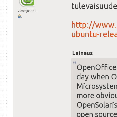
tulevaisuud
Viestejä: 321
http://www.
ubuntu-relea
Lainaus
OpenOffice
day when O
Microsyste
more obviou
OpenSolaris
open source