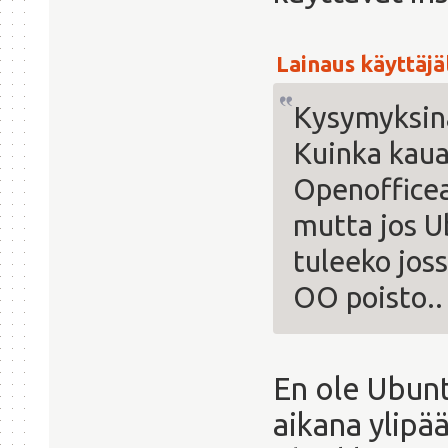
Lainaus käyttäjäl
Kysymyksinä
Kuinka kau
Openofficea
mutta jos Ub
tuleeko jos
OO poisto..
En ole Ubunt
aikana ylipä