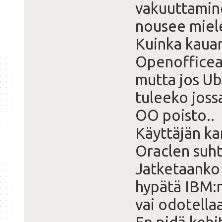
vakuuttamine
nousee miel
Kuinka kaua
Openofficea 
mutta jos Ubu
tuleeko joss
OO poisto..
Käyttäjän ka
Oraclen suh
Jatketaanko 
hypätä IBM:n
vai odotella