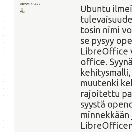
Viestejä: 477
Ubuntu ilmei
tulevaisuud
tosin nimi vo
se pysyy op
LibreOffice 
office. Syyn
kehitysmalli,
muutenki keh
rajoitettu p
syystä openo
minnekkään j
LibreOfficen