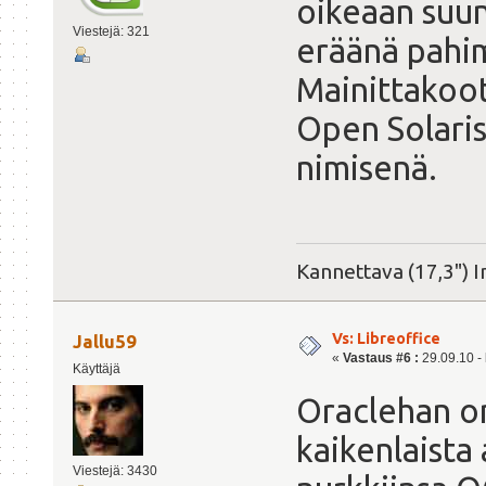
oikeaan suun
Viestejä: 321
eräänä pahim
Mainittakoot
Open Solaris
nimisenä.
Kannettava (17,3") I
Vs: Libreoffice
Jallu59
«
Vastaus #6 :
29.09.10 - 
Käyttäjä
Oraclehan on
kaikenlaista
Viestejä: 3430