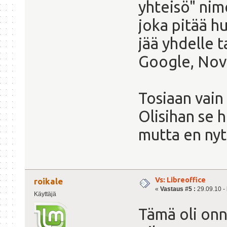
yhteisö" ni
joka pitää hu
jää yhdelle 
Google, Nove
Tosiaan vain
Olisihan se 
mutta en nyt
Vs: Libreoffice
roikale
«
Vastaus #5 :
29.09.10 - 
Käyttäjä
Tämä oli on