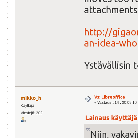
attachments
http://giga
an-idea-who
Ystävällisin
Vs: Libreoffice
mikko_h
«
Vastaus #14 :
30.09.10 -
Käyttäjä
Viestejä: 202
Lainaus käyttäjäl
Niin, vakavi