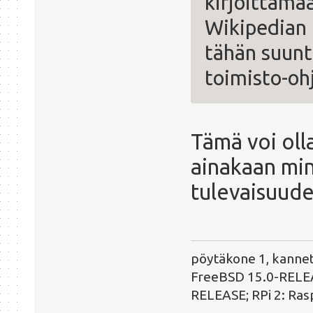
kirjoittama
Wikipedian 
tähän suunt
toimisto-oh
Tämä voi oll
ainakaan min
tulevaisuude
pöytäkone 1, kanne
FreeBSD 15.0-RELEAS
RELEASE; RPi 2: Ras