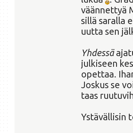
väännettyä 
sillä saralla
uutta sen jä
Yhdessä
ajat
julkiseen kes
opettaa. Ihan
Joskus se vo
taas ruutuvi
Ystävällisin