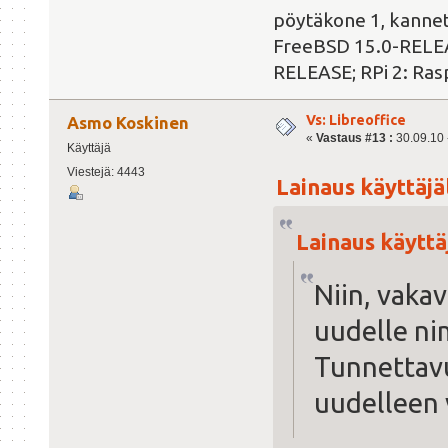
pöytäkone 1, kanne
FreeBSD 15.0-RELEAS
RELEASE; RPi 2: Ras
Vs: Libreoffice
Asmo Koskinen
«
Vastaus #13 :
30.09.10 -
Käyttäjä
Viestejä: 4443
Lainaus käyttäjäl
Lainaus käyttäj
Niin, vakav
uudelle nim
Tunnettav
uudelleen 