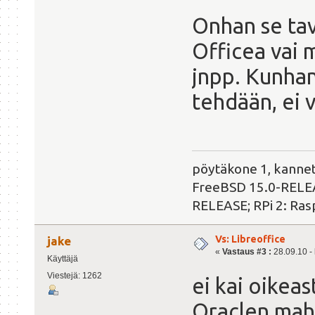
Onhan se tav
Officea vai 
jnpp. Kunhan
tehdään, ei v
pöytäkone 1, kanne
FreeBSD 15.0-RELEAS
RELEASE; RPi 2: Ras
Vs: Libreoffice
jake
«
Vastaus #3 :
28.09.10 - 
Käyttäjä
Viestejä: 1262
ei kai oikea
Oraclen mahd