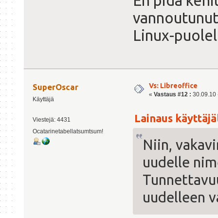
En pidä kehi
vannoutunut
Linux-puolell
Vs: Libreoffice
SuperOscar
«
Vastaus #12 :
30.09.10 -
Käyttäjä
Lainaus käyttäjäl
Viestejä: 4431
Ocatarinetabellatsumtsum!
Niin, vakavi
uudelle nime
Tunnettavu
uudelleen v