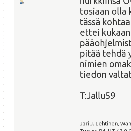
nurkkiinsa OO
tosiaan olla
tässä kohtaa
ettei kukaan
pääohjelmis
pitää tehdä 
nimien omak
tiedon valtat
T:Jallu59
Jari J. Lehtinen, Wa