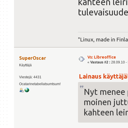
kahteen leir
tulevaisuude
"Linux, made in Finl
Vs: Libreoffice
SuperOscar
«
Vastaus #2 :
28.09.10 - 
Käyttäjä
Lainaus käyttäjäl
Viestejä: 4431
Ocatarinetabellatsumtsum!
Nyt menee p
moinen jutt
kahteen leir