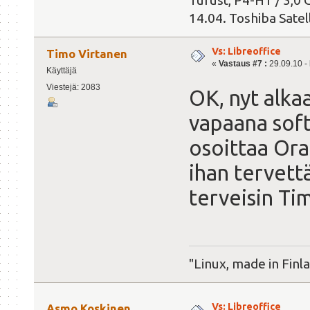
Turust, P4-HT / 3,
14.04. Toshiba Satel
Vs: Libreoffice
Timo Virtanen
«
Vastaus #7 :
29.09.10 - 
Käyttäjä
Viestejä: 2083
OK, nyt alk
vapaana soft
osoittaa Ora
ihan tervettä
terveisin Ti
"Linux, made in Finl
Vs: Libreoffice
Asmo Koskinen