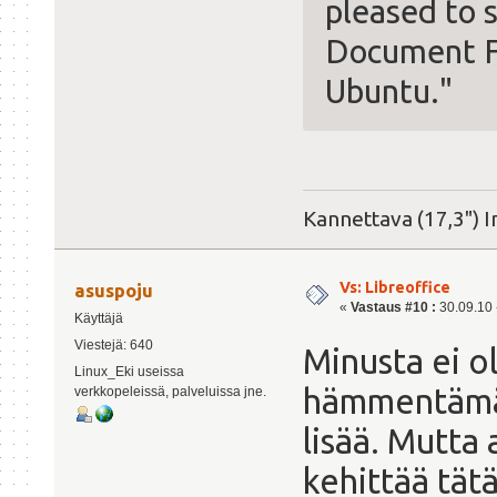
pleased to 
Document Fo
Ubuntu."
Kannettava (17,3") I
Vs: Libreoffice
asuspoju
«
Vastaus #10 :
30.09.10 -
Käyttäjä
Viestejä: 640
Minusta ei ol
Linux_Eki useissa
hämmentämää
verkkopeleissä, palveluissa jne.
lisää. Mutta
kehittää tät