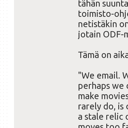
tähän suunta
toimisto-ohj
netistäkin on
jotain ODF-
Tämä on aika
"We email. 
perhaps we c
make movies 
rarely do, i
a stale reli
moves too fa