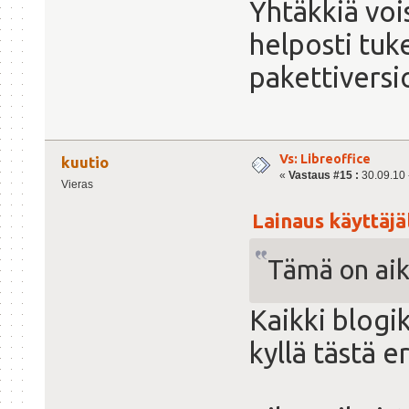
Yhtäkkiä vois
helposti tu
pakettiversi
Vs: Libreoffice
kuutio
«
Vastaus #15 :
30.09.10 -
Vieras
Lainaus käyttäjä
Tämä on aika
Kaikki blogi
kyllä tästä er