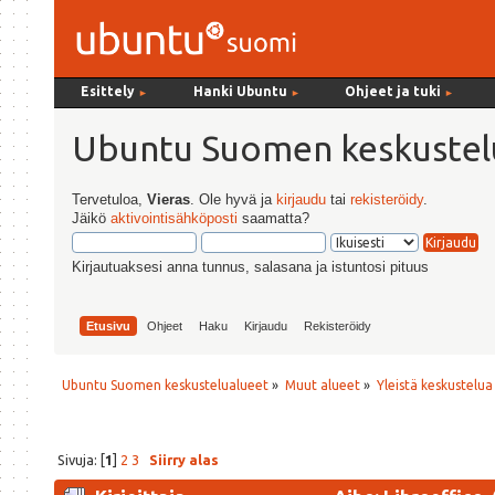
Esittely
Hanki Ubuntu
Ohjeet ja tuki
►
►
►
Ubuntu Suomen keskustel
Tervetuloa,
Vieras
. Ole hyvä ja
kirjaudu
tai
rekisteröidy
.
Jäikö
aktivointisähköposti
saamatta?
Kirjautuaksesi anna tunnus, salasana ja istuntosi pituus
Etusivu
Ohjeet
Haku
Kirjaudu
Rekisteröidy
Ubuntu Suomen keskustelualueet
»
Muut alueet
»
Yleistä keskustelua
Sivuja: [
1
]
2
3
Siirry alas