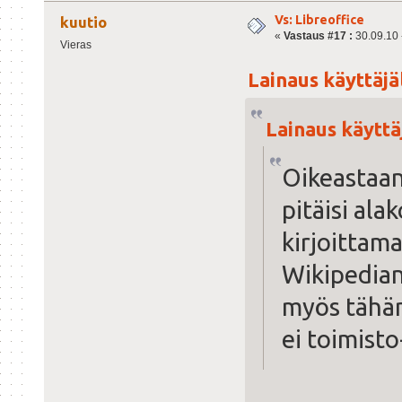
Vs: Libreoffice
kuutio
«
Vastaus #17 :
30.09.10 -
Vieras
Lainaus käyttäjäl
Lainaus käyttä
Oikeastaan 
pitäisi ala
kirjoittam
Wikipedian
myös tähän
ei toimist