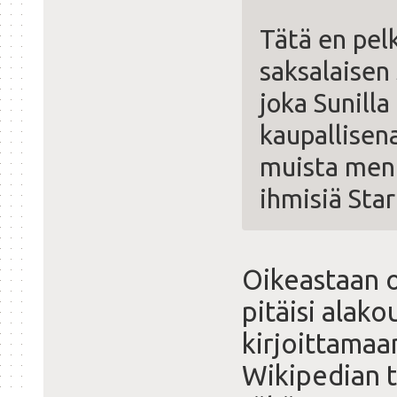
Tätä en pel
saksalaisen 
joka Sunilla
kaupallisena
muista men
ihmisiä Sta
Oikeastaan o
pitäisi alako
kirjoittamaa
Wikipedian t