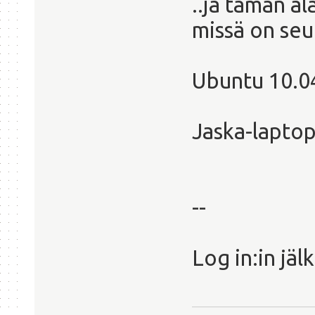
..ja tämän al
missä on seu
Ubuntu 10.0
Jaska-laptop 
--
Log in:in jäl