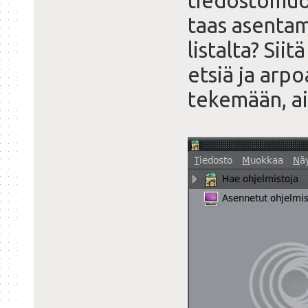
tiedostomuot
taas asentam
listalta? Siit
etsiä ja arpo
tekemään, ai