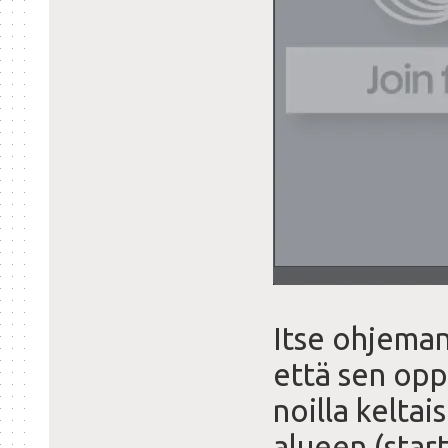
Itse ohjeman
että sen opp
noilla keltai
alueen (start