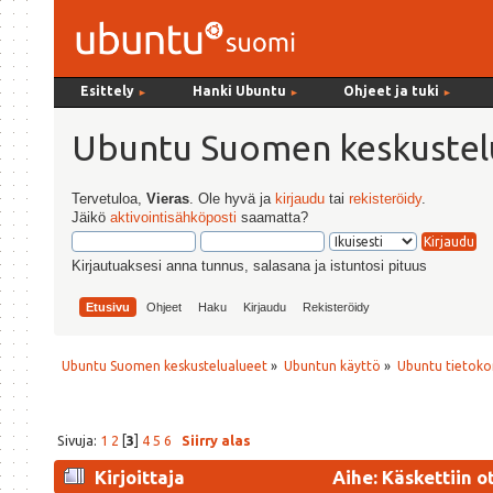
Esittely
Hanki Ubuntu
Ohjeet ja tuki
►
►
►
Ubuntu Suomen keskustel
Tervetuloa,
Vieras
. Ole hyvä ja
kirjaudu
tai
rekisteröidy
.
Jäikö
aktivointisähköposti
saamatta?
Kirjautuaksesi anna tunnus, salasana ja istuntosi pituus
Etusivu
Ohjeet
Haku
Kirjaudu
Rekisteröidy
Ubuntu Suomen keskustelualueet
»
Ubuntun käyttö
»
Ubuntu tietoko
Sivuja:
1
2
[
3
]
4
5
6
Siirry alas
Kirjoittaja
Aihe: Käskettiin o