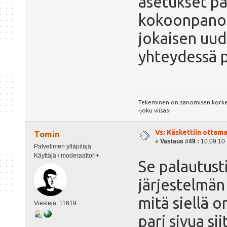
asetukset p
kokoonpanoo
jokaisen uud
yhteydessä 
Tekeminen on sanomisen kork
-joku viisas-
Vs: Käskettiin ottama
Tomin
«
Vastaus #49 :
10.09.10 -
Palvelimen ylläpitäjä
Käyttäjä / moderaattori+
Se palautust
järjestelmän
mitä siellä o
Viestejä: 11619
pari sivua sii