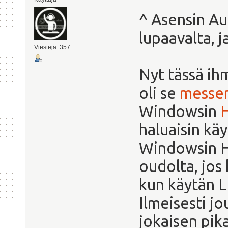
^ Asensin Au
lupaavalta, ja
Viestejä: 357
Nyt tässä ih
oli se
messe
Windowsin
haluaisin käy
Windowsin Ho
oudolta, jos
kun käytän L
Ilmeisesti j
jokaisen pik