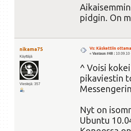
Aikaisemmin
pidgin. On 
Vs: Käskettiin ottama
nikama75
«
Vastaus #48 :
10.09.10 -
Käyttäjä
^ Voisi koke
pikaviestin t
Viestejä: 357
Messengerin
Nyt on isom
Ubuntu 10.04
Koneessa on