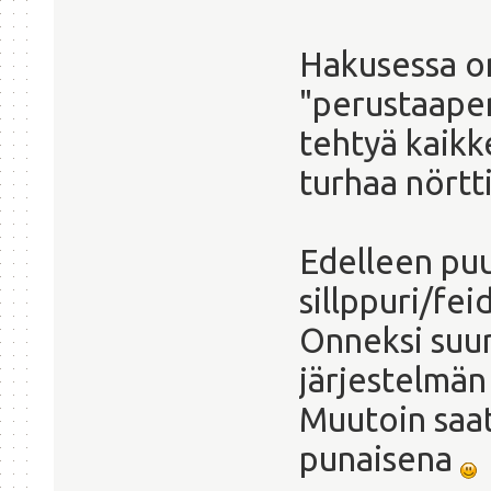
Hakusessa o
"perustaaper
tehtyä kaikk
turhaa nörtt
Edelleen pu
sillppuri/fei
Onneksi suur
järjestelmän
Muutoin saat
punaisena