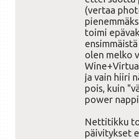
(vertaa phot
pienemmäksi 
toimi epävak
ensimmäistä k
olen melko v
Wine+Virtual
ja vain hiiri 
pois, kuin "v
power nappia
Nettitikku to
päivitykset e