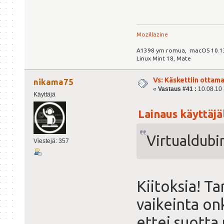
Mozillazine
A1398 ym romua, macOS 10.1
Linux Mint 18, Mate
Vs: Käskettiin ottama
nikama75
«
Vastaus #41 :
10.08.10 -
Käyttäjä
Lainaus käyttäjäl
Virtualdubi
Viestejä: 357
Kiitoksia! Ta
vaikeinta on
ettei suotta 