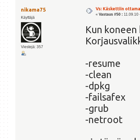
Vs: Käskettiin ottama
nikama75
«
Vastaus #50 :
11.09.10 -
Käyttäjä
Kun koneen k
Korjausvalik
Viestejä: 357
-resume
-clean
-dpkg
-failsafex
-grub
-netroot