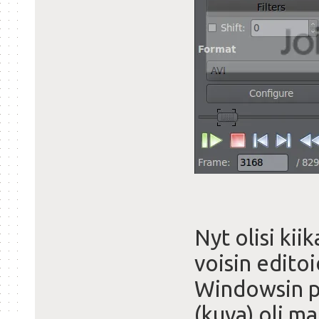
Nyt olisi kii
voisin edito
Windowsin p
(kuva) oli ma