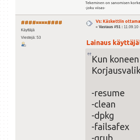
Tekeminen on sanomisen kork
-joku viisas-
Vs: Käskettiin ottama
####¤¤¤¤####
«
Vastaus #51 :
11.09.10 -
Käyttäjä
Viestejä: 53
Lainaus käyttäjäl
Kun koneen 
Korjausvali
-resume
-clean
-dpkg
-failsafex
-grub