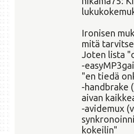
nikama75: Ki
lukukokemuk
Ironisen muk
mitä tarvitse
Joten lista "
-easyMP3gai
"en tiedä o
-handbrake (
aivan kaikkea
-avidemux (v
synkronoinni
kokeilin"