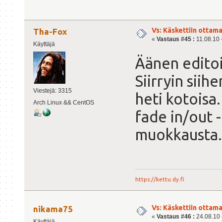
Vs: Käskettiin ottama
Tha-Fox
«
Vastaus #45 :
11.08.10 -
Käyttäjä
Äänen editoi
Siirryin siih
Viestejä: 3315
heti kotoisa.
Arch Linux && CentOS
fade in/out 
muokkausta
https://kettu.dy.fi
Vs: Käskettiin ottama
nikama75
«
Vastaus #46 :
24.08.10 -
Käyttäjä