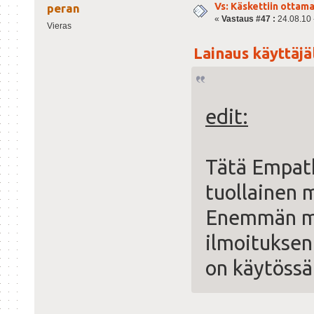
Vs: Käskettiin ottama
peran
«
Vastaus #47 :
24.08.10 -
Vieras
Lainaus käyttäjäl
edit:
Tätä Empath
tuollainen 
Enemmän mel
ilmoituksen
on käytössä