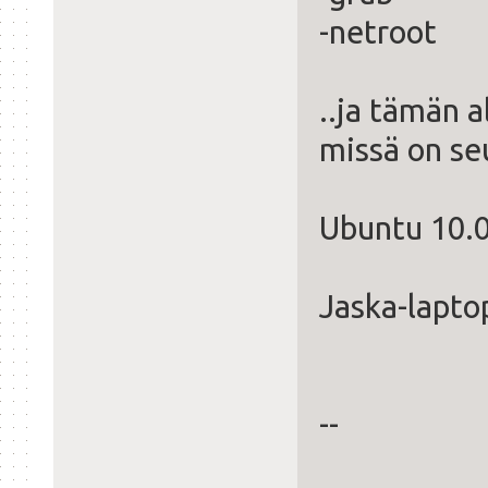
-netroot
..ja tämän a
missä on se
Ubuntu 10.0
Jaska-laptop
--