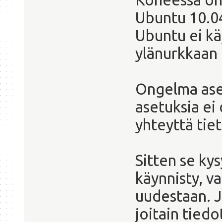
Ubuntu 10.04
Ubuntu ei kä
ylänurkkaan 
Ongelma ase
asetuksia ei
yhteyttä tie
Sitten se kys
käynnisty, v
uudestaan. J
joitain tiedo