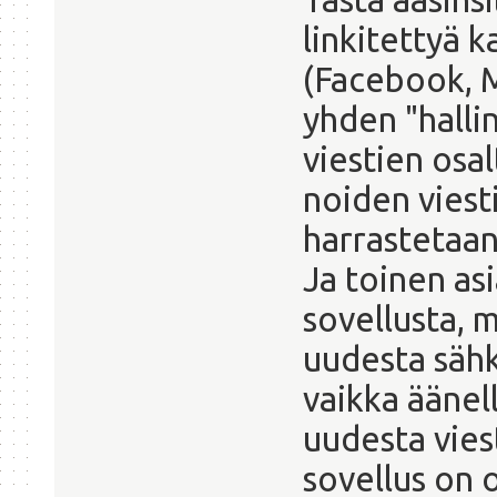
linkitettyä k
(Facebook, M
yhden "halli
viestien osal
noiden viest
harrastetaan
Ja toinen asi
sovellusta, 
uudesta sähkö
vaikka äänell
uudesta viest
sovellus on 