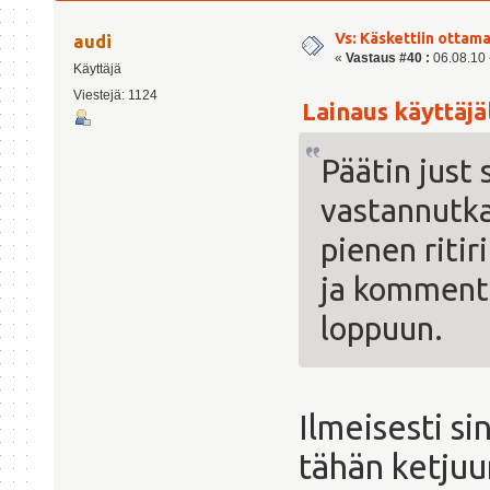
Vs: Käskettiin ottama
audi
«
Vastaus #40 :
06.08.10 -
Käyttäjä
Viestejä: 1124
Lainaus käyttäjäl
Päätin just 
vastannutka
pienen ritir
ja kommento
loppuun.
Ilmeisesti si
tähän ketjuu