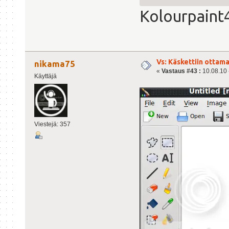
Kolourpaint
Vs: Käskettiin ottama
nikama75
«
Vastaus #43 :
10.08.10 -
Käyttäjä
Viestejä: 357