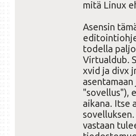
mitä Linux e
Asensin tämä
editointiohj
todella palj
Virtualdub. S
xvid ja divx
asentamaan j
"sovellus"),
aikana. Itse 
sovelluksen.
vastaan tule