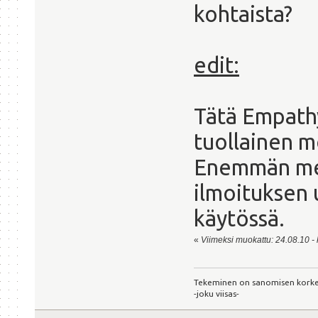
kohtaista?
edit:
Tätä Empathy
tuollainen m
Enemmän melk
ilmoituksen 
käytössä.
«
Viimeksi muokattu: 24.08.10 - 
Tekeminen on sanomisen kork
-joku viisas-