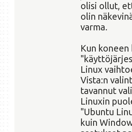
olisi ollut, e
olin näkevin
varma.
Kun koneen k
"käyttöjärjes
Linux vaiht
Vista:n vali
tavannut val
Linuxin puol
"Ubuntu Linux
kuin Windows