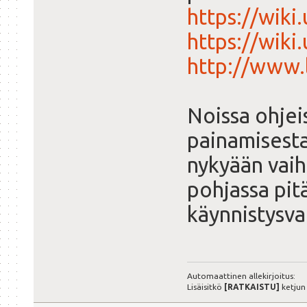
https://wik
https://wik
http://www.
Noissa ohjei
painamisesta
nykyään vaih
pohjassa pitäm
käynnistysva
Automaattinen allekirjoitus:
Lisäisitkö
[RATKAISTU]
ketjun