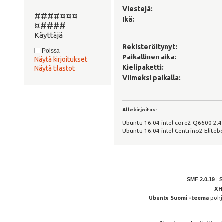
Viestejä:
####¤¤¤
Ikä:
¤#### 
Käyttäjä
Rekisteröitynyt:
Poissa
Paikallinen aika:
Näytä kirjoitukset
Kielipaketti:
Näytä tilastot
Viimeksi paikalla:
Allekirjoitus:
Ubuntu 16.04 intel core2 Q6600 2.
Ubuntu 16.04 intel Centrino2 Elite
SMF 2.0.19
|
X
Ubuntu Suomi -teema
poh