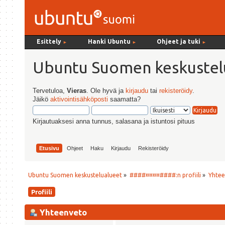
Esittely
Hanki Ubuntu
Ohjeet ja tuki
►
►
►
Ubuntu Suomen keskustel
Tervetuloa,
Vieras
. Ole hyvä ja
kirjaudu
tai
rekisteröidy
.
Jäikö
aktivointisähköposti
saamatta?
Kirjautuaksesi anna tunnus, salasana ja istuntosi pituus
Etusivu
Ohjeet
Haku
Kirjaudu
Rekisteröidy
Ubuntu Suomen keskustelualueet
»
####¤¤¤¤####:n profiili
»
Yhtee
Profiili
Yhteenveto