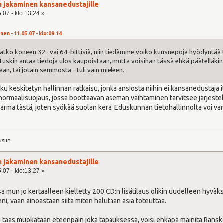
n jakaminen kansanedustajille
.07 - klo:13.24 »
nen - 11.05.07 - klo:09.14
 ovatko koneen 32- vai 64-bittisiä, niin tiedämme voiko kuusnepoja hyödyntää tä
 tuskin antaa tiedoja ulos kaupoistaan, mutta voisihan tässä ehkä päätelläkin 
kaan, tai jotain semmosta - tuli vain mieleen.
ku keskitetyn hallinnan ratkaisu, jonka ansiosta niihin ei kansanedustaja
 normaalisuojaus, jossa boottaavan aseman vaihtaminen tarvitsee järjest
rma tästä, joten syökää suolan kera. Eduskunnan tietohallinnolta voi var
siin.
n jakaminen kansanedustajille
.07 - klo:13.27 »
ssa mun jo kertaalleen kielletty 200 CD:n lisätilaus olikin uudelleen hyväk
kiinni, vaan ainoastaan siitä miten halutaan asia toteuttaa.
n taas muokataan eteenpäin joka tapauksessa, voisi ehkäpä mainita Ransk