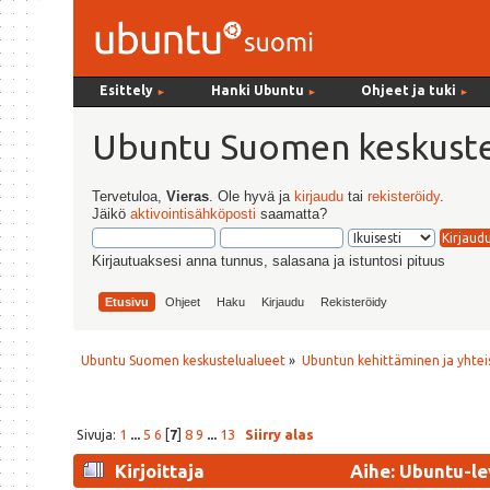
Esittely
Hanki Ubuntu
Ohjeet ja tuki
►
►
►
Ubuntu Suomen keskuste
Tervetuloa,
Vieras
. Ole hyvä ja
kirjaudu
tai
rekisteröidy
.
Jäikö
aktivointisähköposti
saamatta?
Kirjautuaksesi anna tunnus, salasana ja istuntosi pituus
Etusivu
Ohjeet
Haku
Kirjaudu
Rekisteröidy
Ubuntu Suomen keskustelualueet
»
Ubuntun kehittäminen ja yhtei
Sivuja:
1
...
5
6
[
7
]
8
9
...
13
Siirry alas
Kirjoittaja
Aihe: Ubuntu-le