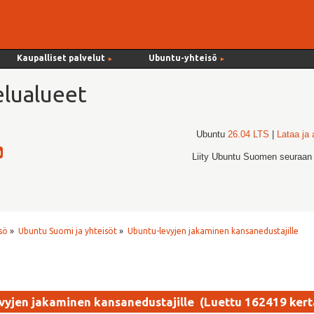
Kaupalliset palvelut
Ubuntu-yhteisö
►
►
lualueet
Ubuntu
26.04 LTS
|
Lataa ja
Liity Ubuntu Suomen seuraan
sö
»
Ubuntu Suomi ja yhteisöt
»
Ubuntu-levyjen jakaminen kansanedustajille
vyjen jakaminen kansanedustajille (Luettu 162419 kert