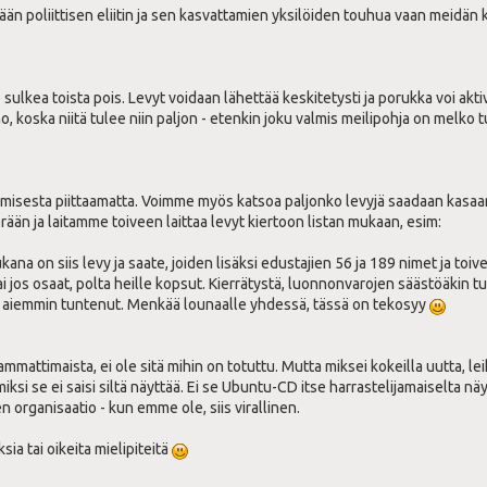
itään poliittisen eliitin ja sen kasvattamien yksilöiden touhua vaan meidän k
e sulkea toista pois. Levyt voidaan lähettää keskitetysti ja porukka voi akti
 koska niitä tulee niin paljon - etenkin joku valmis meilipohja on melko t
umisesta piittaamatta. Voimme myös katsoa paljonko levyjä saadaan kasaan, 
ään ja laitamme toiveen laittaa levyt kiertoon listan mukaan, esim:
ana on siis levy ja saate, joiden lisäksi edustajien 56 ja 189 nimet ja toive
ai jos osaat, polta heille kopsut. Kierrätystä, luonnonvarojen säästöäkin t
t aiemmin tuntenut. Menkää lounaalle yhdessä, tässä on tekosyy
ammattimaista, ei ole sitä mihin on totuttu. Mutta miksei kokeilla uutta, l
ksi se ei saisi siltä näyttää. Ei se Ubuntu-CD itse harrastelijamaiselta näy
en organisaatio - kun emme ole, siis virallinen.
ksia tai oikeita mielipiteitä