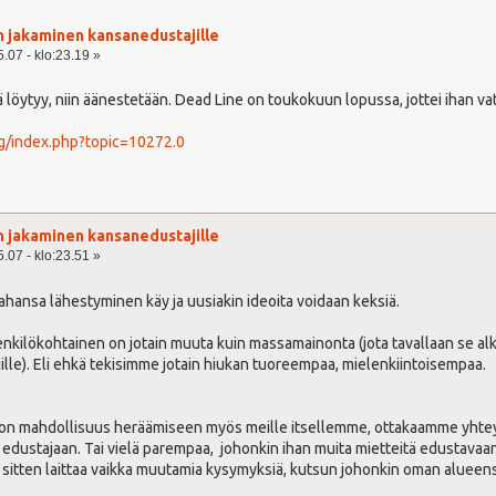
n jakaminen kansanedustajille
.07 - klo:23.19 »
itä löytyy, niin äänestetään. Dead Line on toukokuun lopussa, jottei ihan 
rg/index.php?topic=10272.0
n jakaminen kansanedustajille
.07 - klo:23.51 »
tahansa lähestyminen käy ja uusiakin ideoita voidaan keksiä.
enkilökohtainen on jotain muuta kuin massamainonta (jota tavallaan se alku
ille). Eli ehkä tekisimme jotain hiukan tuoreempaa, mielenkiintoisempaa.
ssä on mahdollisuus heräämiseen myös meille itsellemme, ottakaamme yhte
dustajaan. Tai vielä parempaa, johonkin ihan muita mietteitä edustavaan 
 sitten laittaa vaikka muutamia kysymyksiä, kutsun johonkin oman alueen