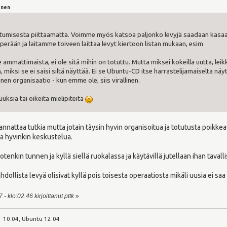
änen
uutumisesta piittaamatta. Voimme myös katsoa paljonko levyjä saadaan kasaan, 
erään ja laitamme toiveen laittaa levyt kiertoon listan mukaan, esim
e ammattimaista, ei ole sitä mihin on totuttu. Mutta miksei kokeilla uutta, le
miksi se ei saisi siltä näyttää. Ei se Ubuntu-CD itse harrastelijamaiselta näyt
linen organisaatio - kun emme ole, siis virallinen.
tuuksia tai oikeita mielipiteitä
annattaa tutkia mutta jotain täysin hyvin organisoitua ja totutusta poikkea
aa hyvinkin keskustelua.
enkin tunnen ja kyllä siellä ruokalassa ja käytävillä jutellaan ihan tavallis
llista levyä olisivat kyllä pois toisesta operaatiosta mikäli uusia ei saa
- klo:02.46 kirjoittanut pttk
»
 10.04, Ubuntu 12.04