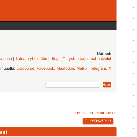
Uutiset:
 asenna
|
Tutustu yhteisöön
|
Blogi
|
Yritysten tarjoamat palvelut
 muualla:
Discourse
,
Facebook
,
Mastodon
,
Matrix
,
Telegram
,
X
« edellinen
seuraava »
TULOSTUSVERSIO
aa)