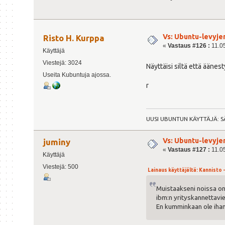
Vs: Ubuntu-levyje
Risto H. Kurppa
«
Vastaus #126 :
11.05
Käyttäjä
Viestejä: 3024
Näyttäisi siltä että äänes
Useita Kubuntuja ajossa.
r
UUSI UBUNTUN KÄYTTÄJÄ: S
Vs: Ubuntu-levyje
juminy
«
Vastaus #127 :
11.05
Käyttäjä
Viestejä: 500
Lainaus käyttäjältä: Kannisto -
Muistaakseni noissa on 
ibm:n yrityskannettavi
En kumminkaan ole ihan