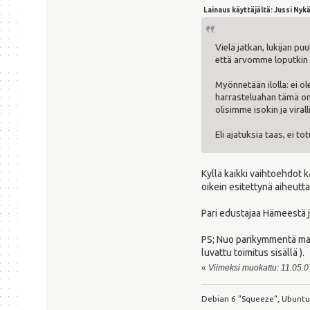
Lainaus käyttäjältä: Jussi Nyk
Vielä jatkan, lukijan p
että arvomme loputkin p
Myönnetään ilolla: ei ol
harrasteluahan tämä on, 
olisimme isokin ja viral
Eli ajatuksia taas, ei to
Kyllä kaikki vaihtoehdot k
oikein esitettynä aiheutt
Pari edustajaa Hämeestä jot
PS; Nuo parikymmentä mahdo
luvattu toimitus sisällä ).
«
Viimeksi muokattu: 11.05.07 
Debian 6 "Squeeze", Ubuntu