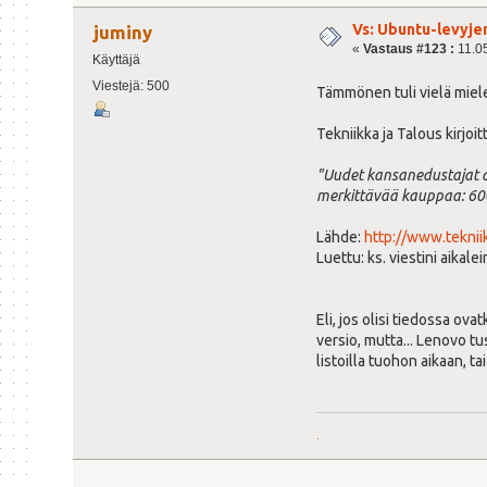
Vs: Ubuntu-levyje
juminy
«
Vastaus #123 :
11.05
Käyttäjä
Viestejä: 500
Tämmönen tuli vielä miele
Tekniikka ja Talous kirjoi
"Uudet kansanedustajat al
merkittävää kauppaa: 600 
Lähde:
http://www.teknii
Luettu: ks. viestini aikale
Eli, jos olisi tiedossa ov
versio, mutta... Lenovo tu
listoilla tuohon aikaan, ta
.