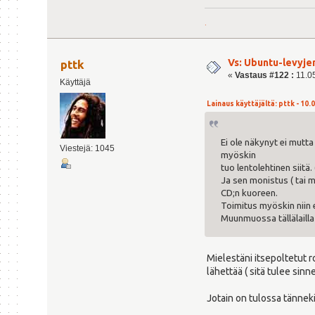
.
Vs: Ubuntu-levyje
pttk
«
Vastaus #122 :
11.05
Käyttäjä
Lainaus käyttäjältä: pttk - 10.0
Ei ole näkynyt ei mutta 
Viestejä: 1045
myöskin
tuo lentolehtinen siitä. 
Ja sen monistus ( tai m
CD;n kuoreen.
Toimitus myöskin niin e
Muunmuossa tällälailla 
Mielestäni itsepoltetut ro
lähettää ( sitä tulee sinne
Jotain on tulossa tännekin 