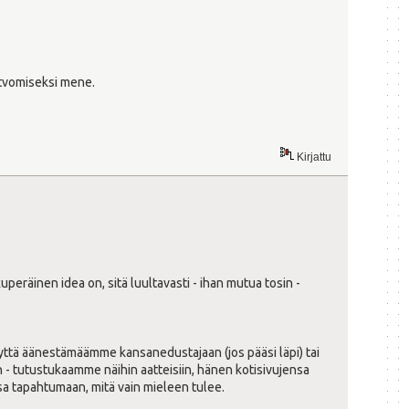
vatvomiseksi mene.
Kirjattu
peräinen idea on, sitä luultavasti - ihan mutua tosin -
yttä äänestämäämme kansanedustajaan (jos pääsi läpi) tai
- tutustukaamme näihin aatteisiin, hänen kotisivujensa
sa tapahtumaan, mitä vain mieleen tulee.