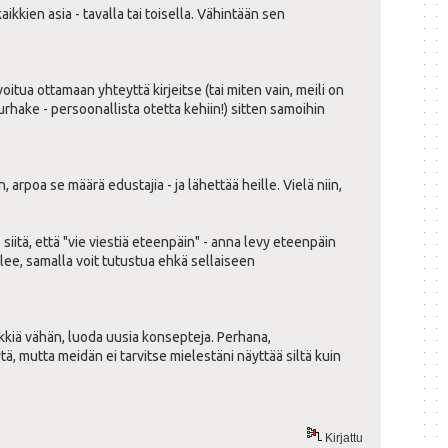
aikkien asia - tavalla tai toisella. Vähintään sen
voitua ottamaan yhteyttä kirjeitse (tai miten vain, meili on
urhake - persoonallista otetta kehiin!) sitten samoihin
arpoa se määrä edustajia - ja lähettää heille. Vielä niin,
 siitä, että "vie viestiä eteenpäin" - anna levy eteenpäin
ulee, samalla voit tutustua ehkä sellaiseen
eikkiä vähän, luoda uusia konsepteja. Perhana,
tä, mutta meidän ei tarvitse mielestäni näyttää siltä kuin
Kirjattu