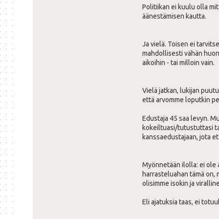
Politiikan ei kuulu olla m
äänestämisen kautta.
Ja vielä. Toisen ei tarvits
mahdollisesti vähän huono,
aikoihin - tai milloin vain.
Vielä jatkan, lukijan puut
että arvomme loputkin per
Edustaja 45 saa levyn. Muk
kokeiltuasi/tutustuttasi t
kanssaedustajaan, jota e
Myönnetään ilolla: ei ole 
harrasteluahan tämä on, mi
olisimme isokin ja virallin
Eli ajatuksia taas, ei totuu