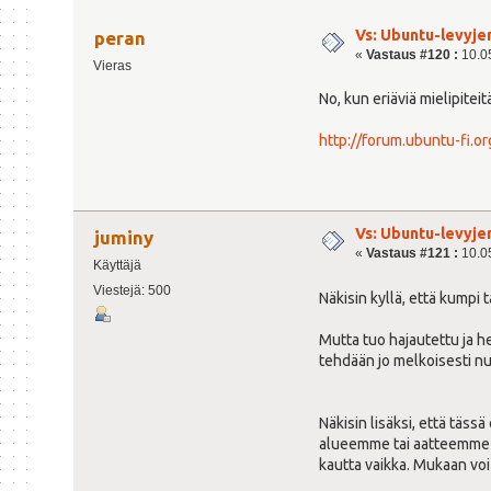
Vs: Ubuntu-levyje
peran
«
Vastaus #120 :
10.05
Vieras
No, kun eriäviä mielipite
http://forum.ubuntu-fi.o
Vs: Ubuntu-levyje
juminy
«
Vastaus #121 :
10.05
Käyttäjä
Viestejä: 500
Näkisin kyllä, että kumpi 
Mutta tuo hajautettu ja h
tehdään jo melkoisesti nu
Näkisin lisäksi, että tä
alueemme tai aatteemme e
kautta vaikka. Mukaan voi