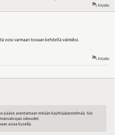
Kirjattu
ttä voisi varmaan tosiaan kehitellä valmiiksi.
Kirjattu
itse pääse asentamaan mitään käyttöjärjestelmää. Siis
lmänvalvojan oikeudet.
aan asiaa kysellä.