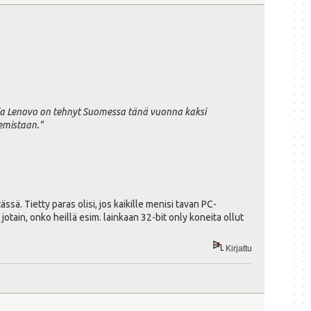
staja Lenovo on tehnyt Suomessa tänä vuonna kaksi
semistaan."
ssä. Tietty paras olisi, jos kaikille menisi tavan PC-
jotain, onko heillä esim. lainkaan 32-bit only koneita ollut
Kirjattu