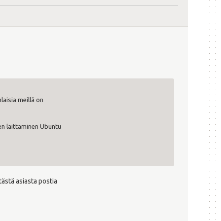
laisia meillä on
sen laittaminen Ubuntu
tästä asiasta postia