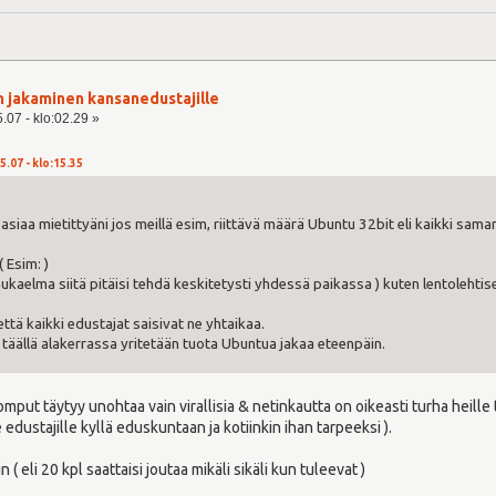
n jakaminen kansanedustajille
.07 - klo:02.29 »
5.07 - klo:15.35
asiaa mietittyäni jos meillä esim, riittävä määrä Ubuntu 32bit eli kaikki saman
( Esim: )
ukaelma siitä pitäisi tehdä keskitetysti yhdessä paikassa ) kuten lentolehti
ttä kaikki edustajat saisivat ne yhtaikaa.
täällä alakerrassa yritetään tuota Ubuntua jakaa eteenpäin.
mput täytyy unohtaa vain virallisia & netinkautta on oikeasti turha heille 
 edustajille kyllä eduskuntaan ja kotiinkin ihan tarpeeksi ).
( eli 20 kpl saattaisi joutaa mikäli sikäli kun tuleevat )