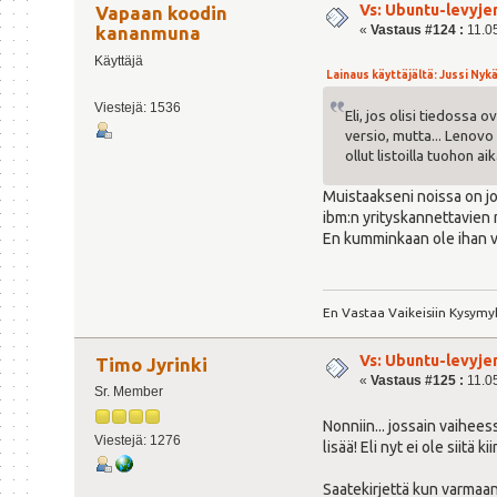
Vs: Ubuntu-levyje
Vapaan koodin
«
Vastaus #124 :
11.05
kananmuna
Käyttäjä
Lainaus käyttäjältä: Jussi Nykä
Viestejä: 1536
Eli, jos olisi tiedossa
versio, mutta... Lenovo
ollut listoilla tuohon ai
Muistaakseni noissa on jo
ibm:n yrityskannettavien
En kumminkaan ole ihan va
En Vastaa Vaikeisiin Kysymyk
Vs: Ubuntu-levyje
Timo Jyrinki
«
Vastaus #125 :
11.05
Sr. Member
Nonniin... jossain vaihee
Viestejä: 1276
lisää! Eli nyt ei ole siitä 
Saatekirjettä kun varmaa