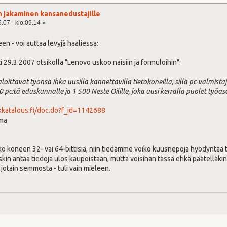
n jakaminen kansanedustajille
.07 - klo:09.14 »
en - voi auttaa levyjä haaliessa:
tti 29.3.2007 otsikolla "Lenovo uskoo naisiin ja formuloihin":
oittavat työnsä ihka uusilla kannettavilla tietokoneilla, sillä pc-valmi
pc:tä eduskunnalle ja 1 500 Neste Oilille, joka uusi kerralla puolet työa
kkatalous.fi/doc.do?f_id=1142688
ima
atko koneen 32- vai 64-bittisiä, niin tiedämme voiko kuusnepoja hyödyntää tä
skin antaa tiedoja ulos kaupoistaan, mutta voisihan tässä ehkä päätelläkin 
i jotain semmosta - tuli vain mieleen.