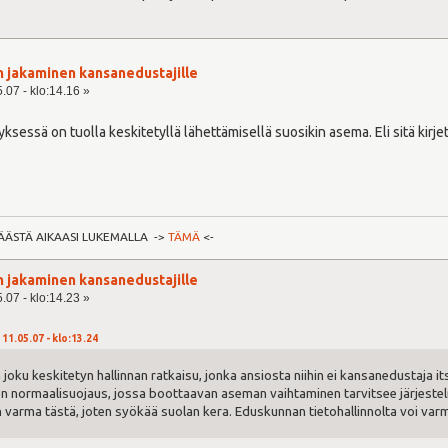
n jakaminen kansanedustajille
.07 - klo:14.16 »
tyksessä on tuolla keskitetyllä lähettämisellä suosikin asema. Eli sitä kirje
ÄÄSTÄ AIKAASI LUKEMALLA ->
TÄMÄ
<-
n jakaminen kansanedustajille
.07 - klo:14.23 »
 11.05.07 - klo:13.24
joku keskitetyn hallinnan ratkaisu, jonka ansiosta niihin ei kansanedustaja 
en normaalisuojaus, jossa boottaavan aseman vaihtaminen tarvitsee järjeste
 varma tästä, joten syökää suolan kera. Eduskunnan tietohallinnolta voi varm