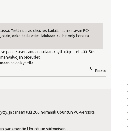
ssä. Tietty paras olisi, jos kaikille menisi tavan PC-
jotain, onko heillä esim. lainkaan 32-bit only koneita
 itse pääse asentamaan mitään käyttöjärjestelmää. Siis
elmänvalvojan oikeudet.
maan asiaa kysellä.
Kirjattu
sytty, ja tänään tuli 200 normaali Ubuntun PC-versiota
an parlamentin Ubuntuun siirtymisen.