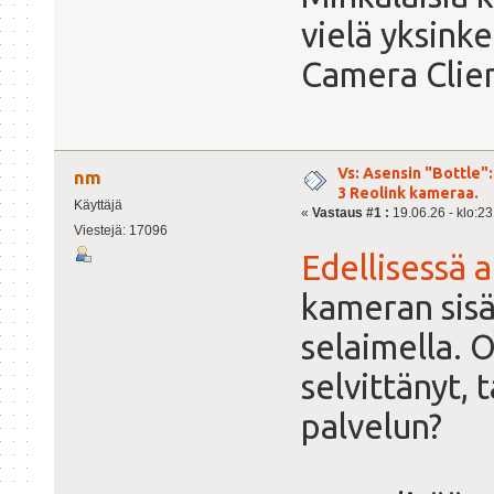
vielä yksin
Camera Clien
Vs: Asensin "Bottle":
nm
3 Reolink kameraa.
Käyttäjä
«
Vastaus #1 :
19.06.26 - klo:23
Viestejä: 17096
Edellisessä 
kameran sis
selaimella. O
selvittänyt,
palvelun?