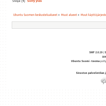
Sivuja: [
1
]
Siirry ylös
Ubuntu Suomen keskustelualueet
»
Muut alueet
»
Muut käyttöjärjeste
SMF 2.0.19
|
X
Ubuntu Suomi -teema
poh
Sivuston palvelintilan