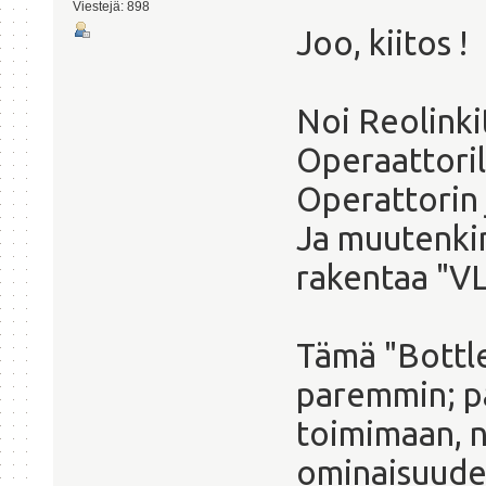
Viestejä: 898
Joo, kiitos !
Noi Reolinkit
Operaattoril
Operattorin j
Ja muutenkin
rakentaa "VLC
Tämä "Bottle
paremmin; pa
toimimaan, n
ominaisuudet