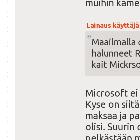
muihin kame
Lainaus käyttäjäl
Maailmalla 
halunneet R
kait Mickrs
Microsoft ei
Kyse on siitä
maksaa ja pa
olisi. Suurin
pelkästään m