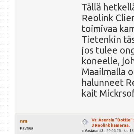
Tällä hetkell
Reolink Clien
toimivaa kam
Tietenkin tä
jos tulee on
koneelle, jo
Maailmalla o
halunneet Re
kait Mickrs
Vs: Asensin "Bottle":
nm
3 Reolink kameraa.
Käyttäjä
«
Vastaus #3 :
20.06.26 - klo:13