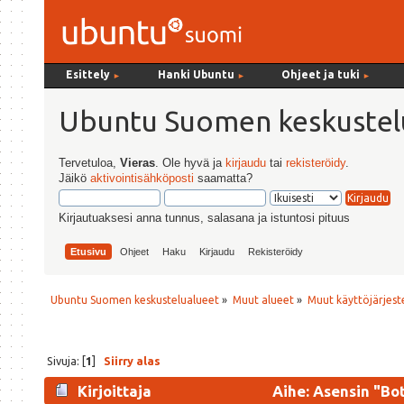
Esittely
Hanki Ubuntu
Ohjeet ja tuki
►
►
►
Ubuntu Suomen keskustel
Tervetuloa,
Vieras
. Ole hyvä ja
kirjaudu
tai
rekisteröidy
.
Jäikö
aktivointisähköposti
saamatta?
Kirjautuaksesi anna tunnus, salasana ja istuntosi pituus
Etusivu
Ohjeet
Haku
Kirjaudu
Rekisteröidy
Ubuntu Suomen keskustelualueet
»
Muut alueet
»
Muut käyttöjärjeste
Sivuja: [
1
]
Siirry alas
Kirjoittaja
Aihe: Asensin "Bot