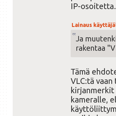
IP-osoitetta.
Lainaus käyttäjäl
Ja muutenki
rakentaa "VL
Tämä ehdotet
VLC:tä vaan t
kirjanmerkit
kameralle, e
käyttöliitty