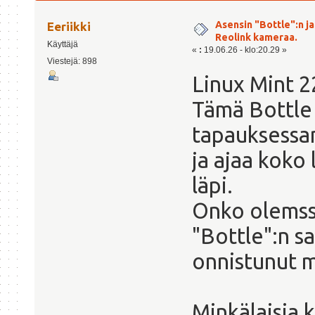
3169 kertaa)
Asensin "Bottle":n ja
Eeriikki
Reolink kameraa.
Käyttäjä
«
:
19.06.26 - klo:20.29 »
Viestejä: 898
Linux Mint 2
Tämä Bottle 
tapauksessani
ja ajaa koko
läpi.
Onko olemss
"Bottle":n s
onnistunut m
Minkälaisia 