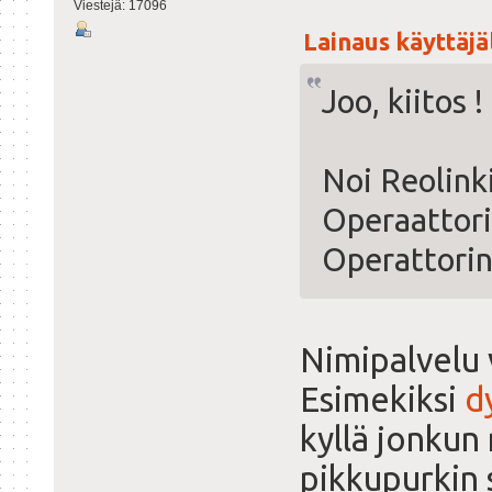
Viestejä: 17096
Lainaus käyttäjäl
Joo, kiitos !
Noi Reolinki
Operaattori
Operattorin 
Nimipalvelu v
Esimekiksi
dy
kyllä jonkun
pikkupurkin 