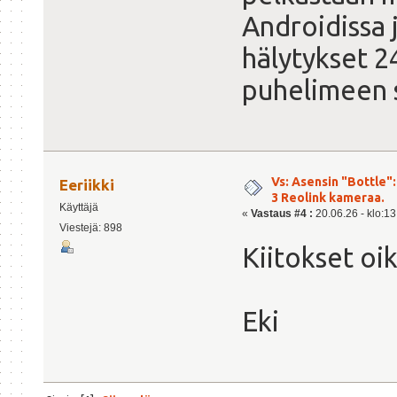
Androidissa j
hälytykset 2
puhelimeen s
Vs: Asensin "Bottle":
Eeriikki
3 Reolink kameraa.
Käyttäjä
«
Vastaus #4 :
20.06.26 - klo:13
Viestejä: 898
Kiitokset oik
Eki