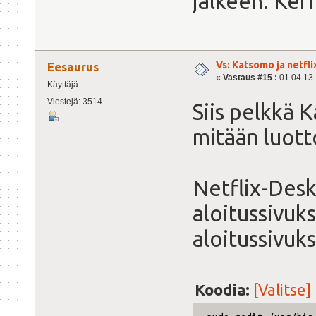
jälkeen. Ker
Vs: Katsomo ja netfl
Eesaurus
«
Vastaus #15 :
01.04.13 -
Käyttäjä
Viestejä: 3514
Siis pelkkä 
mitään luott
Netflix-Des
aloitussivuk
aloitussivuks
Koodia:
[Valitse]