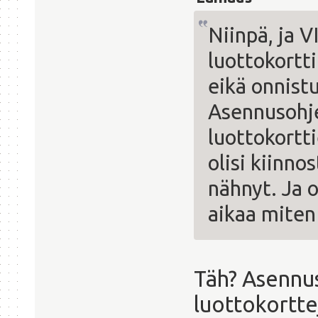
Niinpä, ja V
luottokortti
eikä onnistu 
Asennusohje
luottokortt
olisi kiinno
nähnyt. Ja o
aikaa miten 
Täh? Asennus
luottokortte