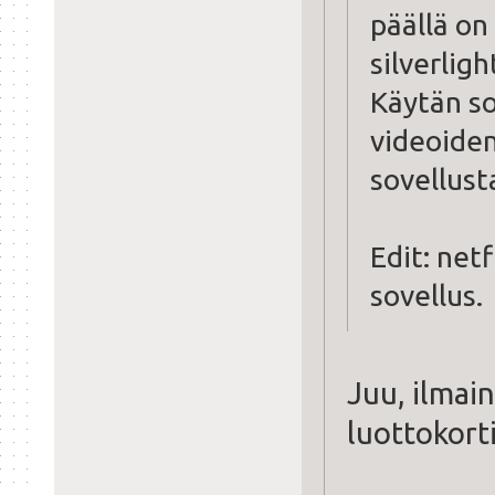
päällä on
silverligh
Käytän so
videoiden
sovellust
Edit: netf
sovellus.
Juu, ilmain
luottokort