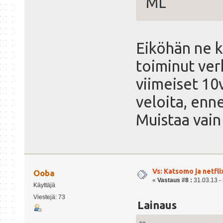
ML
Eiköhän ne k
toiminut ver
viimeiset 10v
veloita, enn
Muistaa vain
Vs: Katsomo ja netfl
Ooba
«
Vastaus #8 :
31.03.13 - 
Käyttäjä
Viestejä: 73
Lainaus