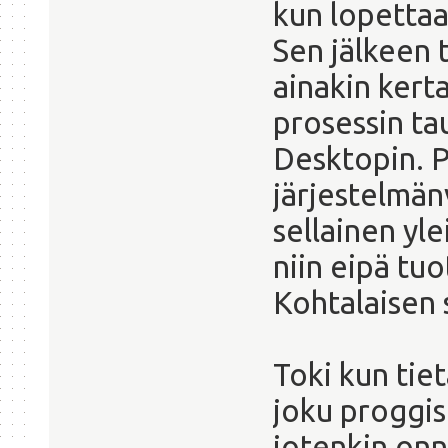
kun lopettaa
Sen jälkeen 
ainakin kerta
prosessin tau
Desktopin. P
järjestelmän
sellainen yl
niin eipä tuo
Kohtalaisen 
Toki kun tie
joku proggis 
jotenkin onn