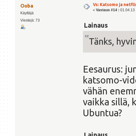
Vs: Katsomo ja netfl
Ooba
«
Vastaus #14 :
01.04.13 -
Käyttäjä
Viestejä: 73
Lainaus
Tänks, hyvin
Eesaurus: ju
katsomo-vide
vähän enemm
vaikka sillä,
Ubuntua?
Lainaus