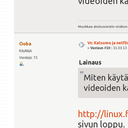
videoiden ka
Muokkaa aloitusviestin otsikon
Vs: Katsomo ja netfl
Ooba
«
Vastaus #10 :
31.03.13 -
Käyttäjä
Viestejä: 73
Lainaus
Miten käyt
videoiden k
http://linux
sivun loppu.