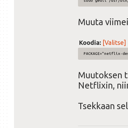
sudo gedit /usr/bin
Muuta viime
Koodia:
[Valitse]
PACKAGE="netflix-de
Muutoksen t
Netflixin, ni
Tsekkaan se