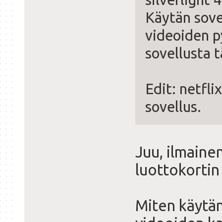
Käytän sove
videoiden p
sovellusta 
Edit: netfli
sovellus.
Juu, ilmainen
luottokortin
Miten käytä