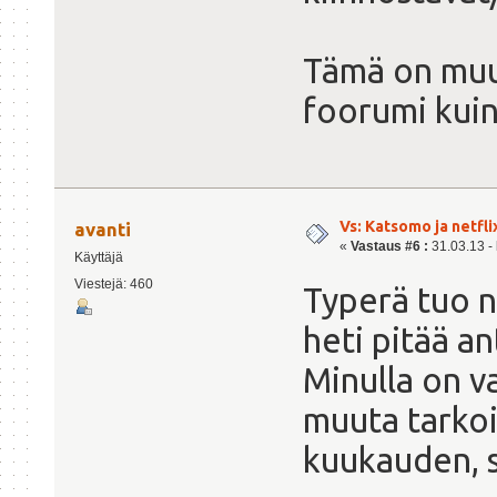
Tämä on muu
foorumi kuin
Vs: Katsomo ja netfl
avanti
«
Vastaus #6 :
31.03.13 - 
Käyttäjä
Viestejä: 460
Typerä tuo n
heti pitää a
Minulla on v
muuta tarkoi
kuukauden, s