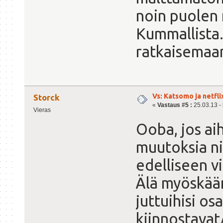
noin puolen 
Kummallista
ratkaisemaa
Vs: Katsomo ja netfl
Storck
«
Vastaus #5 :
25.03.13 - 
Vieras
Ooba, jos ai
muutoksia ni
edelliseen vi
Älä myöskään
juttuihisi osa
kiinnostavat