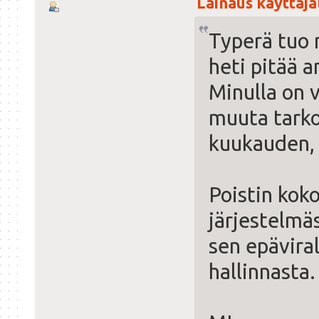
Lainaus käyttäjäl
Typerä tuo 
heti pitää a
Minulla on v
muuta tarko
kuukauden, s
Poistin kok
järjestelmä
sen epävira
hallinnasta.