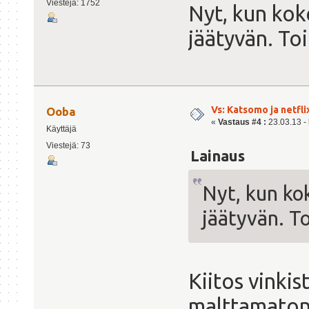
Viestejä: 1752
Nyt, kun koke
jäätyvän. Toi
Vs: Katsomo ja netfl
Ooba
«
Vastaus #4 :
23.03.13 - 
Käyttäjä
Viestejä: 73
Lainaus
Nyt, kun kok
jäätyvän. To
Kiitos vinkis
malttamaton.