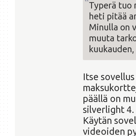
Typerä tuo 
heti pitää a
Minulla on v
muuta tarko
kuukauden, s
Itse sovellus
maksukorttej
päällä on mu
silverlight 4
Käytän sovel
videoiden py