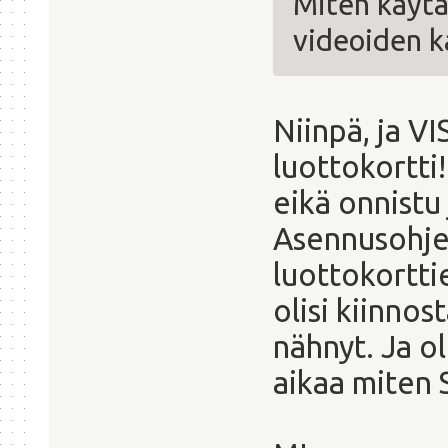
Miten käyt
videoiden k
Niinpä, ja V
luottokortti!
eikä onnistu j
Asennusohjel
luottokortti
olisi kiinnos
nähnyt. Ja ol
aikaa miten S