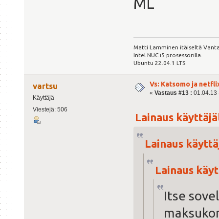
ML
Matti Lamminen itäiseltä Vanta
Intel NUC i5 prosessorilla.
Ubuntu 22.04.1 LTS
Vs: Katsomo ja netfl
vartsu
«
Vastaus #13 :
01.04.13 -
Käyttäjä
Viestejä: 506
Lainaus käyttäjäl
Lainaus käyttäj
Lainaus käytt
Itse sove
maksukort