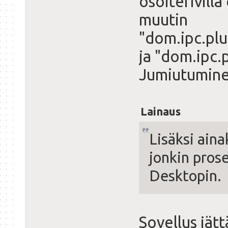
osoiterivill
muutin
"dom.ipc.pl
ja "dom.ipc.
Jumiutuminen
Lainaus
Lisäksi aina
jonkin prose
Desktopin.
Sovellus jät