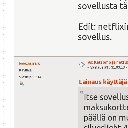
sovellusta t
Edit: netflix
sovellus.
Vs: Katsomo ja netfl
Eesaurus
«
Vastaus #9 :
31.03.13 - 
Käyttäjä
Viestejä: 3514
Lainaus käyttäjäl
Itse sovellu
maksukortte
päällä on m
silverlight 