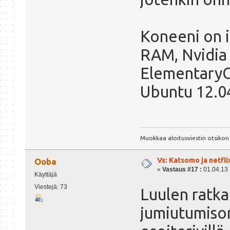
Koneeni on i
RAM, Nvidia 
ElementaryOS 
Ubuntu 12.0
Muokkaa aloitusviestin otsikon
Vs: Katsomo ja netfl
Ooba
«
Vastaus #17 :
01.04.13 -
Käyttäjä
Viestejä: 73
Luulen ratka
jumiutumiso