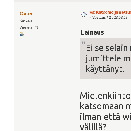
Vs: Katsomo ja netfl
Ooba
«
Vastaus #2 :
23.03.13 - 
Käyttäjä
Viestejä: 73
Lainaus
Ei se selain
jumittele mi
käyttänyt.
Mielenkiintoi
katsomaan m
ilman että w
välillä?