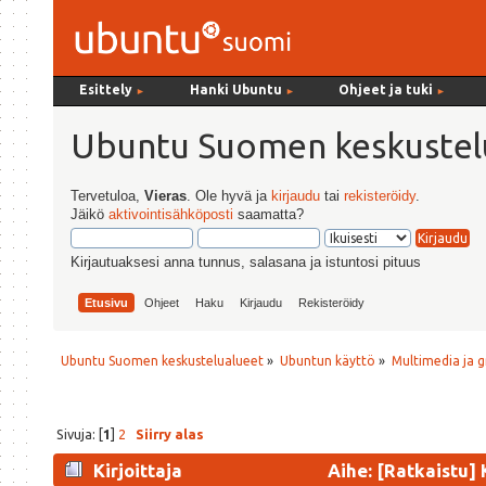
Esittely
Hanki Ubuntu
Ohjeet ja tuki
►
►
►
Ubuntu Suomen keskustel
Tervetuloa,
Vieras
. Ole hyvä ja
kirjaudu
tai
rekisteröidy
.
Jäikö
aktivointisähköposti
saamatta?
Kirjautuaksesi anna tunnus, salasana ja istuntosi pituus
Etusivu
Ohjeet
Haku
Kirjaudu
Rekisteröidy
Ubuntu Suomen keskustelualueet
»
Ubuntun käyttö
»
Multimedia ja g
Sivuja: [
1
]
2
Siirry alas
Kirjoittaja
Aihe: [Ratkaistu] 