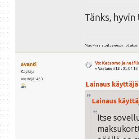
Tänks, hyvin 
Muokkaa aloitusviestin otsikon
Vs: Katsomo ja netfl
avanti
«
Vastaus #12 :
01.04.13 -
Käyttäjä
Viestejä: 460
Lainaus käyttäjäl
Lainaus käyttäj
Itse sovell
maksukortt