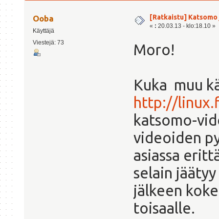
[Ratkaistu] Katsomo 
Ooba
«
:
20.03.13 - klo:18.10 »
Käyttäjä
Viestejä: 73
Moro!
Kuka muu käy
http://linux
katsomo-vid
videoiden py
asiassa eritt
selain jääty
jälkeen kokei
toisaalle.