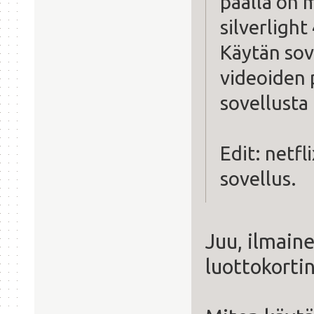
päällä on 
silverlight
Käytän sov
videoiden 
sovellusta
Edit: netfl
sovellus.
Juu, ilmaine
luottokorti