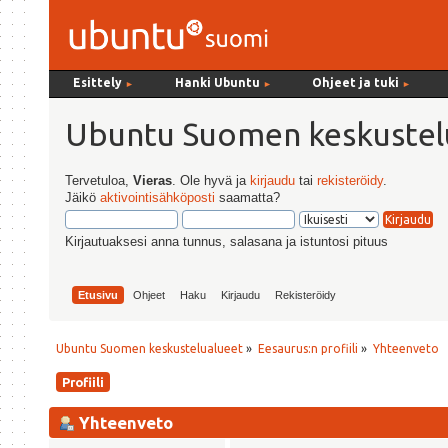
Esittely
Hanki Ubuntu
Ohjeet ja tuki
►
►
►
Ubuntu Suomen keskustel
Tervetuloa,
Vieras
. Ole hyvä ja
kirjaudu
tai
rekisteröidy
.
Jäikö
aktivointisähköposti
saamatta?
Kirjautuaksesi anna tunnus, salasana ja istuntosi pituus
Etusivu
Ohjeet
Haku
Kirjaudu
Rekisteröidy
Ubuntu Suomen keskustelualueet
»
Eesaurus:n profiili
»
Yhteenveto
Profiili
Yhteenveto