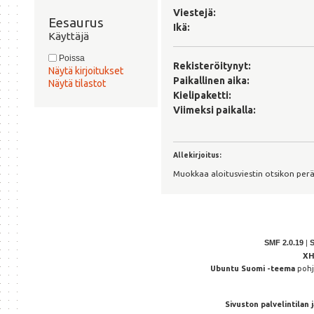
Viestejä:
Eesaurus 
Ikä:
Käyttäjä
Poissa
Rekisteröitynyt:
Näytä kirjoitukset
Paikallinen aika:
Näytä tilastot
Kielipaketti:
Viimeksi paikalla:
Allekirjoitus:
Muokkaa aloitusviestin otsikon perä
SMF 2.0.19
|
X
Ubuntu Suomi -teema
poh
Sivuston palvelintilan