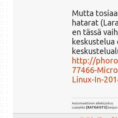
Mutta tosiaa
hatarat (Lara
en tässä vai
keskustelua
keskustelualu
http://phor
77466-Micro
Linux-In-201
Automaattinen allekirjoitus:
Lisäisitkö
[RATKAISTU]
ketjun