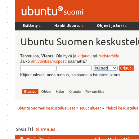
Esittely
Hanki Ubuntu
Ohjeet ja tuki
►
►
►
Ubuntu Suomen keskustel
Tervetuloa,
Vieras
. Ole hyvä ja
kirjaudu
tai
rekisteröidy
.
Jäikö
aktivointisähköposti
saamatta?
Kirjautuaksesi anna tunnus, salasana ja istuntosi pituus
Etusivu
Ohjeet
Haku
Kirjaudu
Rekisteröidy
Ubuntu Suomen keskustelualueet
»
Muut alueet
»
Yleistä keskustelua
Sivuja: [
1
]
Siirry alas