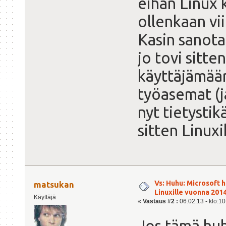
eihän Linux 
ollenkaan vi
Kasin sanotaa
jo tovi sitte
käyttäjämäär
työasemat (ja
nyt tietysti
sitten Linuxi
Vs: Huhu: Microsoft 
matsukan
Linuxille vuonna 201
Käyttäjä
«
Vastaus #2 :
06.02.13 - klo:10
Jos tämä huh