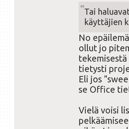
Tai haluava
käyttäjien 
No epäilemät
ollut jo pit
tekemisestä 
tietysti proj
Eli jos "swee
se Office tie
Vielä voisi l
pelkäämiseen