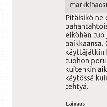
markkinaos
Pitäisikö ne 
pahantahtois
eiköhän tuo 
paikkaansa.
käyttäjätkin
tuohon poru
kuitenkin ai
käytössä kuin
tehtyä.
Lainaus