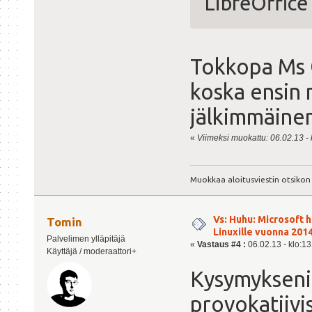
LibreOffice
Tokkopa Ms O
koska ensin 
jälkimmäinen
«
Viimeksi muokattu: 06.02.13 - 
Muokkaa aloitusviestin otsikon
Vs: Huhu: Microsoft 
Tomin
Linuxille vuonna 201
Palvelimen ylläpitäjä
«
Vastaus #4 :
06.02.13 - klo:13
Käyttäjä / moderaattori+
Kysymykseni 
provokatiivi