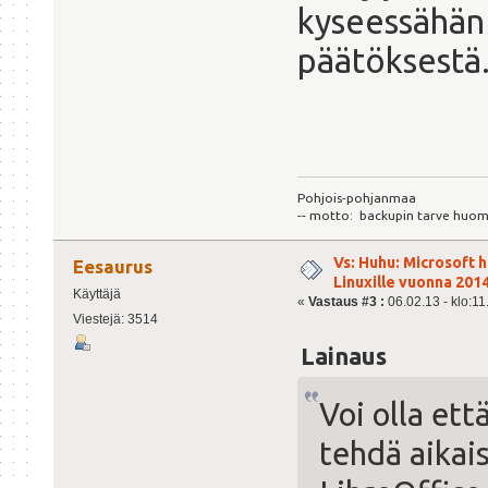
kyseessähän o
päätöksestä
Pohjois-pohjanmaa
-- motto: backupin tarve huom
Vs: Huhu: Microsoft 
Eesaurus
Linuxille vuonna 201
Käyttäjä
«
Vastaus #3 :
06.02.13 - klo:11
Viestejä: 3514
Lainaus
Voi olla ett
tehdä aikais