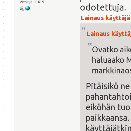
Viestejä: 11619
odotettuja.
Lainaus käyttäjäl
Lainaus käyttäj
Ovatko aik
haluaako M
markkinao
Pitäisikö ne
pahantahtoi
eiköhän tuo
paikkaansa.
käyttäjätkin