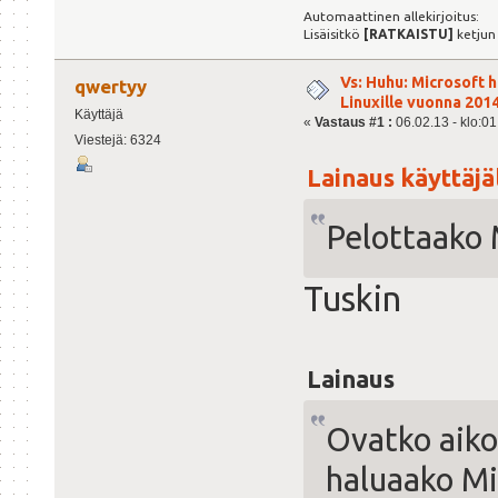
Automaattinen allekirjoitus:
Lisäisitkö
[RATKAISTU]
ketjun
Vs: Huhu: Microsoft 
qwertyy
Linuxille vuonna 201
Käyttäjä
«
Vastaus #1 :
06.02.13 - klo:01
Viestejä: 6324
Lainaus käyttäjäl
Pelottaako 
Tuskin
Lainaus
Ovatko aiko
haluaako Mi