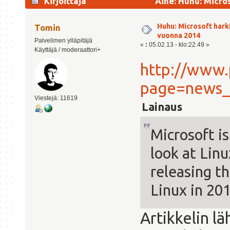
Kirjoittaja
Aihe: Huhu: Micros
kertaa)
Huhu: Microsoft harki
Tomin
vuonna 2014
Palvelimen ylläpitäjä
«
:
05.02.13 - klo:22.49 »
Käyttäjä / moderaattori+
http://www.
page=news
Viestejä: 11619
Lainaus
Microsoft is
look at Lin
releasing th
Linux in 20
Artikkelin lä