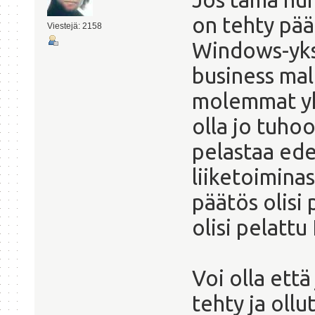
on tehty pää
Viestejä: 2158
Windows-yksi
business mall
molemmat yks
olla jo tuho
pelastaa ede
liiketoiminas
päätös olisi 
olisi pelattu
Voi olla että
tehty ja oll