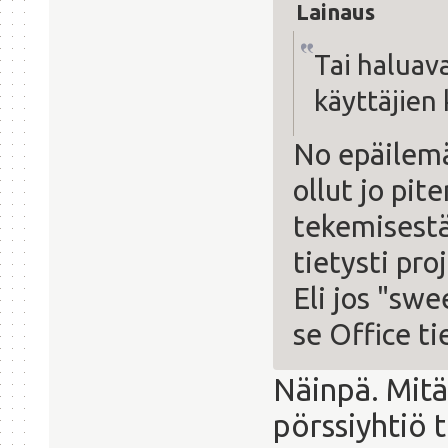
Lainaus
Tai haluav
käyttäjien
No epäilemä
ollut jo pit
tekemisestä
tietysti pro
Eli jos "swe
se Office ti
Näinpä. Mitä
pörssiyhtiö t