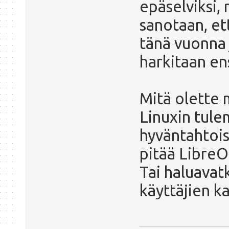
epäselviksi,
sanotaan, et
tänä vuonna 
harkitaan en
Mitä olette 
Linuxin tul
hyväntahtois
pitää LibreO
Tai haluavat
käyttäjien k