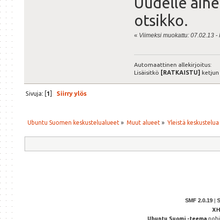
Uudelle aihe
otsikko.
«
Viimeksi muokattu: 07.02.13 - k
Automaattinen allekirjoitus:
Lisäisitkö
[RATKAISTU]
ketjun
Sivuja: [
1
]
Siirry ylös
Ubuntu Suomen keskustelualueet
»
Muut alueet
»
Yleistä keskustelua
SMF 2.0.19
|
X
Ubuntu Suomi -teema
poh