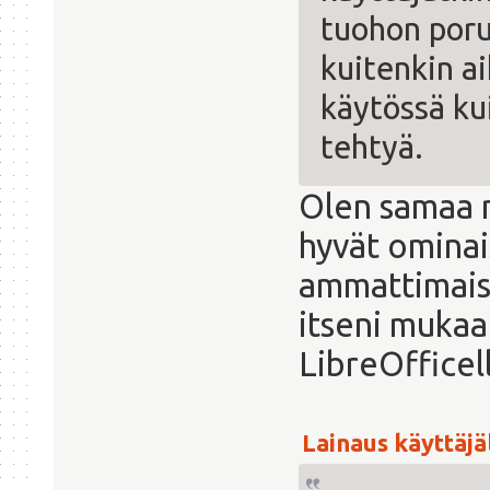
tuohon poru
kuitenkin ai
käytössä kui
tehtyä.
Olen samaa 
hyvät ominai
ammattimais
itseni mukaa
LibreOfficel
Lainaus käyttäjäl