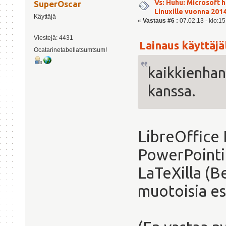
Vs: Huhu: Microsoft 
SuperOscar
Linuxille vuonna 201
Käyttäjä
«
Vastaus #6 :
07.02.13 - klo:15
Viestejä: 4431
Lainaus käyttäjäl
Ocatarinetabellatsumtsum!
kaikkienhan
kanssa.
LibreOffice 
PowerPointin
LaTeXilla (B
muotoisia es