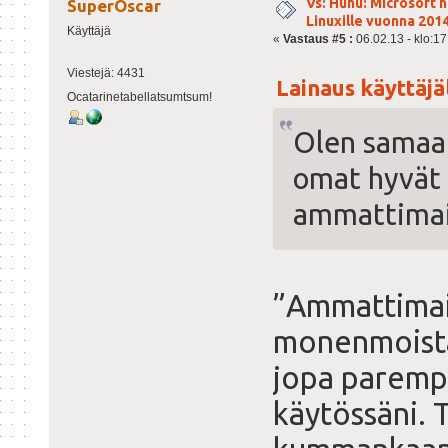
Vs: Huhu: Microsoft 
SuperOscar
Linuxille vuonna 201
Käyttäjä
«
Vastaus #5 :
06.02.13 - klo:17
Viestejä: 4431
Lainaus käyttäjäl
Ocatarinetabellatsumtsum!
Olen samaa 
omat hyvät 
ammattimai
”Ammattimais
monenmoista
jopa paremp
käytössäni. 