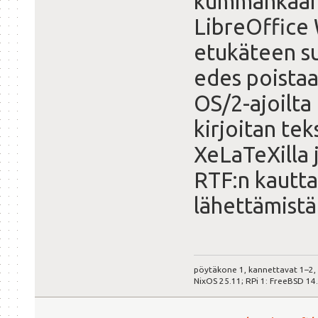
kummankaan 
LibreOffice 
etukäteen suu
edes poistaa
OS/2-ajoilta
kirjoitan te
XeLaTeXilla
RTF:n kautt
lähettämistä
pöytäkone 1, kannettavat 1–2,
NixOS 25.11; RPi 1: FreeBSD 14