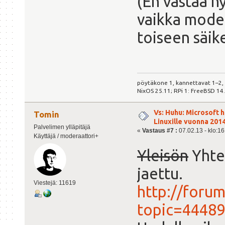
(En vastaa n
vaikka modet
toiseen säik
pöytäkone 1, kannettavat 1–2,
NixOS 25.11; RPi 1: FreeBSD 14
Vs: Huhu: Microsoft 
Tomin
Linuxille vuonna 201
Palvelimen ylläpitäjä
«
Vastaus #7 :
07.02.13 - klo:16
Käyttäjä / moderaattori+
Yleisön
Yhtei
jaettu.
Viestejä: 11619
http://forum
topic=44489