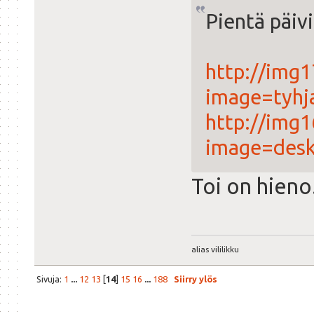
Pientä päivi
http://img
image=tyhj
http://img
image=desk
Toi on hieno
alias vililikku
Sivuja:
1
...
12
13
[
14
]
15
16
...
188
Siirry ylös