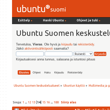
Esittely
Hanki Ubuntu
Ohjeet ja tuki
►
►
►
Ubuntu Suomen keskustel
Tervetuloa,
Vieras
. Ole hyvä ja
kirjaudu
tai
rekisteröidy
.
Jäikö
aktivointisähköposti
saamatta?
Kirjautuaksesi anna tunnus, salasana ja istuntosi pituus
Etusivu
Ohjeet
Haku
Kirjaudu
Rekisteröidy
Ubuntu Suomen keskustelualueet
»
Ubuntun käyttö
»
Multimedia ja g
Sivuja:
1
...
12
13
[
14
]
15
16
...
188
Siirry alas