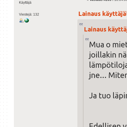
Käyttäjä
Lainaus käyttäjäl
Viestejä: 132
Lainaus käyttäj
Mua o miet
joillakin 
lämpötiloj
jne... Mite
Ja tuo läp
Edellisen v