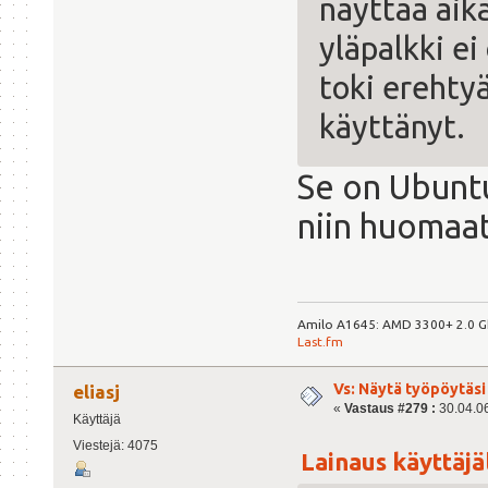
näyttää aik
yläpalkki e
toki erehtyä
käyttänyt.
Se on Ubuntu
niin huomaat
Amilo A1645: AMD 3300+ 2.0 Gh
Last.fm
Vs: Näytä työpöytäsi
eliasj
«
Vastaus #279 :
30.04.06
Käyttäjä
Viestejä: 4075
Lainaus käyttäjäl