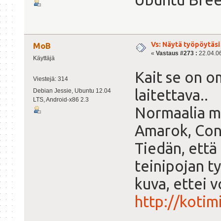
Vs: Näytä työpöytäsi
MoB
«
Vastaus #273 :
22.04.06
Käyttäjä
Kait se on o
Viestejä: 314
laitettava..
Debian Jessie, Ubuntu 12.04
LTS, Android-x86 2.3
Normaalia me
Amarok, Conk
Tiedän, että
teinipojan ty
kuva, ettei 
http://koti