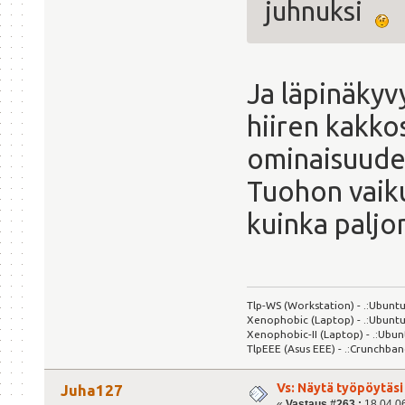
juhnuksi
Ja läpinäkyv
hiiren kakkos
ominaisuudet
Tuohon vaiku
kuinka paljon
Tlp-WS (Workstation) - .:Ubuntu
Xenophobic (Laptop) - .:Ubuntu
Xenophobic-II (Laptop) - .:Ubun
TlpEEE (Asus EEE) - .:Crunchban
Vs: Näytä työpöytäsi
Juha127
«
Vastaus #263 :
18.04.06