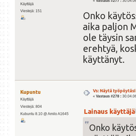
«
Vastaus #277 :
30.04.06
Käyttäjä
Viestejä: 151
Onko käytöss
aika paljon M
ole täysin s
erehtyä, kos
käyttänyt.
Vs: Näytä työpöytäsi
Kupuntu
«
Vastaus #278 :
30.04.06
Käyttäjä
Viestejä: 804
Lainaus käyttäjäl
Kubuntu 8.10 @ Amilo A1645
Onko käytös