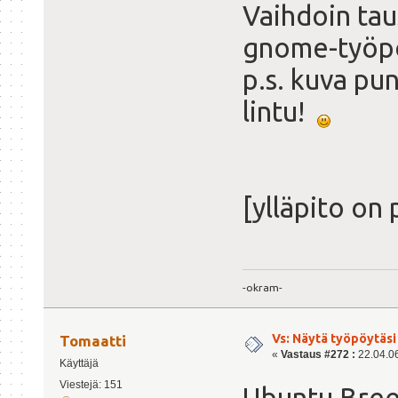
Vaihdoin ta
gnome-työp
p.s. kuva pu
lintu!
[ylläpito on 
-okram-
Vs: Näytä työpöytäsi
Tomaatti
«
Vastaus #272 :
22.04.06
Käyttäjä
Viestejä: 151
Ubuntu Bree