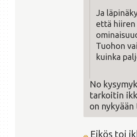
Ja läpinäk
että hiiren
ominaisuude
Tuohon vai
kuinka palj
No kysymyks
tarkoitin ik
on nykyään 
Eikös toi i