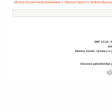
Ubuntu Suomen keskustelualueet
»
Ubuntun käyttö
»
Multimedia ja g
SMF 2.0.19
|
X
Ubuntu Suomi -teema
poh
Sivuston palvelintilan