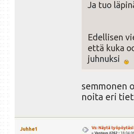
Ja tuo läpi
Edellisen vi
että kuka o
juhnuksi
semmonen oh
noita eri tiet
Vs: Näytä työpöytäsi
Juhhe1
«
Vastaus #262 :
18.04.06