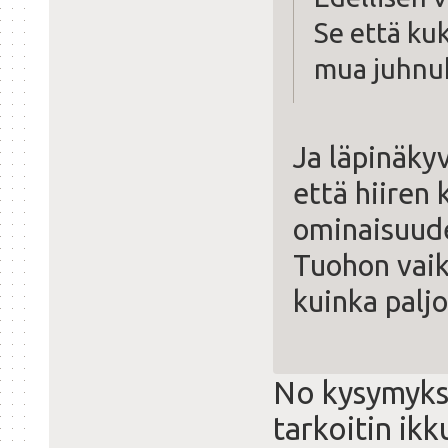
Se että ku
mua juhnu
Ja läpinäky
että hiiren 
ominaisuude
Tuohon vaik
kuinka paljo
No kysymykse
tarkoitin ik