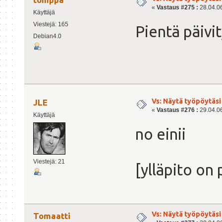
«
Vastaus #275 :
28.04.06
Käyttäjä
Viestejä: 165
Pientä päivi
Debian4.0
Vs: Näytä työpöytäsi
JLE
«
Vastaus #276 :
29.04.06
Käyttäjä
no einii
Viestejä: 21
[ylläpito on 
Vs: Näytä työpöytäsi
Tomaatti