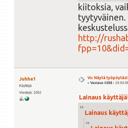
kiitoksia, va
tyytyväinen.
keskusteluss
http://rusha
fpp=10&did
Vs: Näytä työpöytäsi
Juhhe1
«
Vastaus #268 :
19.04.06
Käyttäjä
Viestejä: 1062
Lainaus käyttäjäl
Lainaus käyttäj
Lainaus käytt