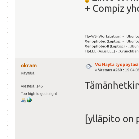
+ Compiz yhdi
Tlp-WS (Workstation) - .:Ubuntu
Xenophobic (Laptop) - .:Ubuntu
Xenophobic-II (Laptop) - .:Ubun
TlpEEE (Asus EEE) - .:Crunchban
Vs: Näytä työpöytäsi
okram
«
Vastaus #269 :
19.04.06
Käyttäjä
Tämänhetkine
Viestejä: 145
Too high to get it right
[ylläpito on 