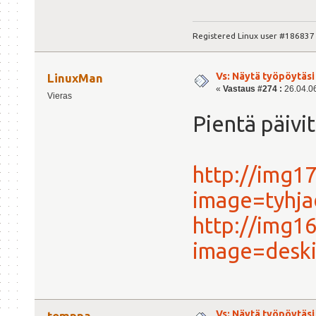
Registered Linux user #186837
Vs: Näytä työpöytäsi
LinuxMan
«
Vastaus #274 :
26.04.06
Vieras
Pientä päivit
http://img1
image=tyhja
http://img1
image=deski
Vs: Näytä työpöytäsi
tomppa