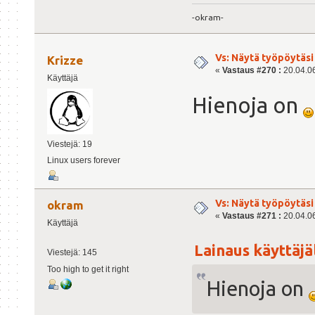
-okram-
Vs: Näytä työpöytäsi
Krizze
«
Vastaus #270 :
20.04.06
Käyttäjä
Hienoja on
Viestejä: 19
Linux users forever
Vs: Näytä työpöytäsi
okram
«
Vastaus #271 :
20.04.06
Käyttäjä
Lainaus käyttäjäl
Viestejä: 145
Too high to get it right
Hienoja on