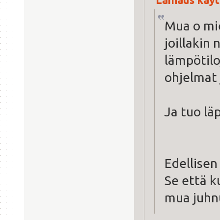
Mua o mie
joillakin
lämpötilo
ohjelmat j
Ja tuo lä
Edellisen
Se että k
mua juh