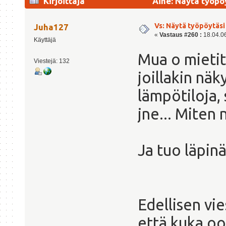
Kirjoittaja
Aihe: Näytä työpö
Vs: Näytä työpöytäsi
Juha127
«
Vastaus #260 :
18.04.06
Käyttäjä
Mua o mietit
Viestejä: 132
joillakin nä
lämpötiloja,
jne... Miten n
Ja tuo läpin
Edellisen vie
että kuka oo