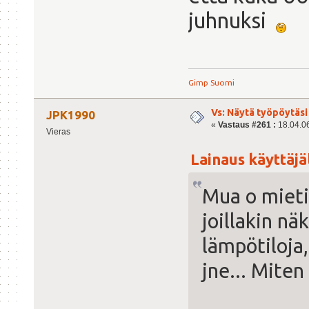
juhnuksi
Gimp Suomi
Vs: Näytä työpöytäsi
JPK1990
«
Vastaus #261 :
18.04.06
Vieras
Lainaus käyttäjäl
Mua o mieti
joillakin n
lämpötiloja
jne... Miten