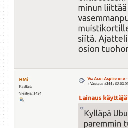
minun liittä
vasemmanpuo
muistikortil
siitä. Ajatte
osion tuohon
Vs: Acer Aspire one 
HMi
«
Vastaus #344 :
02.03.09
Käyttäjä
Viestejä: 1424
Lainaus käyttäjäl
Kylläpä Ubu
paremmin tu