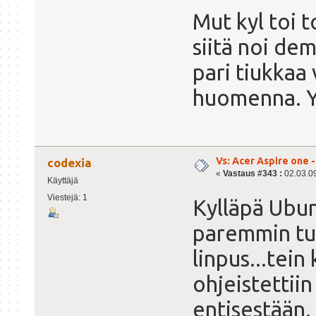
Mut kyl toi 
siitä noi de
pari tiukkaa v
huomenna. Y
Vs: Acer Aspire one 
codexia
«
Vastaus #343 :
02.03.09
Käyttäjä
Viestejä: 1
Kylläpä Ubun
paremmin tuo
linpus...tein
ohjeistettiin
entisestään.