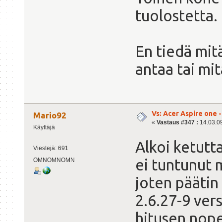
tuolostetta.
En tiedä mit
antaa tai mi
Vs: Acer Aspire one 
Mario92
«
Vastaus #347 :
14.03.09
Käyttäjä
Alkoi ketutt
Viestejä: 691
ei tuntunut m
OMNOMNOMN
joten pääti
2.6.27-9 vers
hitusen nop