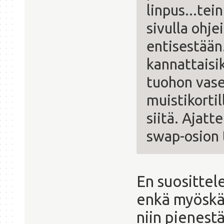
linpus...te
sivulla ohje
entisestään.
kannattaisi
tuohon vase
muistikorti
siitä. Ajatt
swap-osion 
En suosittele
enkä myöskää
niin pienest