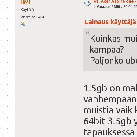
Vs: Acer Aspire one 
HMi
«
Vastaus #359 :
26.04.09
Käyttäjä
Viestejä: 1424
Lainaus käyttäjäl
Kuinkas muis
kampaa?
Paljonko ub
1.5gb on mak
vanhempaan 
muistia vaik 
64bit 3.5gb y
tapauksessa 