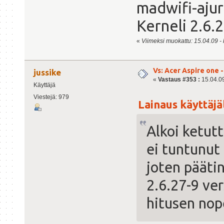
madwifi-ajur
Kerneli 2.6.
«
Viimeksi muokattu: 15.04.09 - kl
Vs: Acer Aspire one 
jussike
«
Vastaus #353 :
15.04.09
Käyttäjä
Viestejä: 979
Lainaus käyttäjäl
Alkoi ketut
ei tuntunut 
joten pääti
2.6.27-9 ver
hitusen no