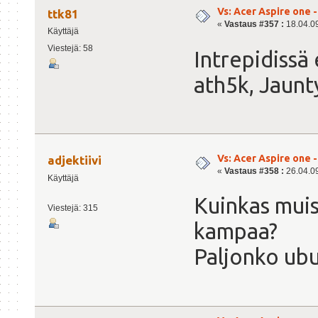
Vs: Acer Aspire one 
ttk81
«
Vastaus #357 :
18.04.09
Käyttäjä
Viestejä: 58
Intrepidissä
ath5k, Jaunty
Vs: Acer Aspire one 
adjektiivi
«
Vastaus #358 :
26.04.09
Käyttäjä
Kuinkas muist
Viestejä: 315
kampaa?
Paljonko ub