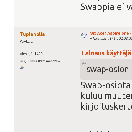
Swappia ei v
Vs: Acer Aspire one 
Tuplanolla
«
Vastaus #345 :
02.03.09
Käyttäjä
Lainaus käyttäjäl
Viestejä: 1420
Reg. Linux user #423604
swap-osion 
Swap-osiota e
kuluu muuten
kirjoituskert