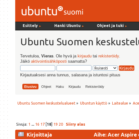
Esittely
Hanki Ubuntu
Ohjeet ja tuki
►
►
►
Ubuntu Suomen keskustel
Tervetuloa,
Vieras
. Ole hyvä ja
kirjaudu
tai
rekisteröidy
.
Jäikö
aktivointisähköposti
saamatta?
Kirjautuaksesi anna tunnus, salasana ja istuntosi pituus
Etusivu
Ohjeet
Haku
Kirjaudu
Rekisteröidy
Ubuntu Suomen keskustelualueet
»
Ubuntun käyttö
»
Laitealue
»
Ace
Sivuja:
1
...
16
17
[
18
]
19
20
Siirry alas
Kirjoittaja
Aihe: Acer Aspire 