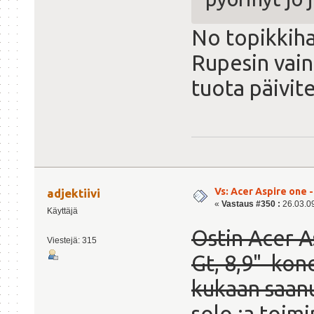
No topikkih
Rupesin vain
tuota päivite
Vs: Acer Aspire one 
adjektiivi
«
Vastaus #350 :
26.03.09
Käyttäjä
Ostin Acer 
Viestejä: 315
Gt, 8,9" kone
kukaan saan
solo :a toim