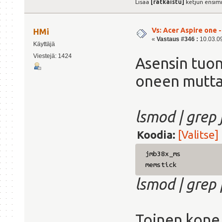
Lisää
[ratkaistu]
ketjun ensim
Vs: Acer Aspire one 
HMi
«
Vastaus #346 :
10.03.09
Käyttäjä
Viestejä: 1424
Asensin tuon
oneen mutta 
lsmod | grep
Koodia:
[Valitse]
jmb38x_ms 
memstick 79
lsmod | grep
Toinen kone