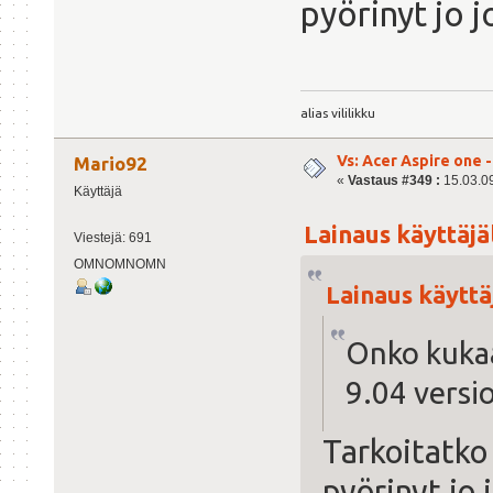
pyörinyt jo j
alias vililikku
Vs: Acer Aspire one 
Mario92
«
Vastaus #349 :
15.03.09
Käyttäjä
Lainaus käyttäjäl
Viestejä: 691
OMNOMNOMN
Lainaus käyttäj
Onko kukaa
9.04 versi
Tarkoitatko 
pyörinyt jo 