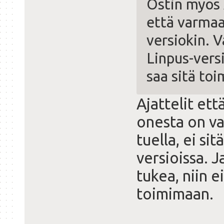
Ostin myös 
että varmaan
versiokin. V
Linpus-vers
saa sitä to
Ajattelit ett
onesta on vai
tuella, ei si
versioissa. J
tukea, niin e
toimimaan.