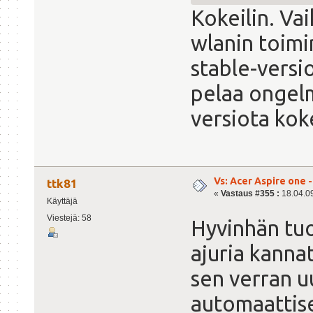
Kokeilin. Va
wlanin toim
stable-versi
pelaa ongelmi
versiota kok
Vs: Acer Aspire one 
ttk81
«
Vastaus #355 :
18.04.09
Käyttäjä
Viestejä: 58
Hyvinhän tuo
ajuria kannat
sen verran uu
automaattise