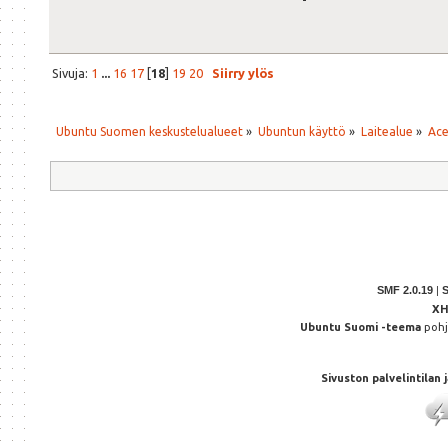
Sivuja:
1
...
16
17
[
18
]
19
20
Siirry ylös
Ubuntu Suomen keskustelualueet
»
Ubuntun käyttö
»
Laitealue
»
Ace
SMF 2.0.19
|
X
Ubuntu Suomi -teema
poh
Sivuston palvelintilan