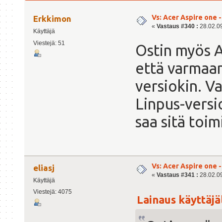
Vs: Acer Aspire one 
Erkkimon
«
Vastaus #340 :
28.02.09
Käyttäjä
Viestejä: 51
Ostin myös A
että varmaan 
versiokin. Va
Linpus-versi
saa sitä toi
Vs: Acer Aspire one 
eliasj
«
Vastaus #341 :
28.02.09
Käyttäjä
Viestejä: 4075
Lainaus käyttäjäl