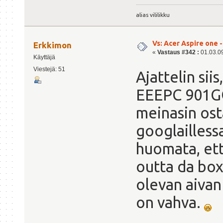
alias vililikku
Vs: Acer Aspire one 
Erkkimon
«
Vastaus #342 :
01.03.09
Käyttäjä
Viestejä: 51
Ajattelin sii
EEEPC 901GO 
meinasin osta
googlailless
huomata, ett
outta da box
olevan aivan
on vahva.