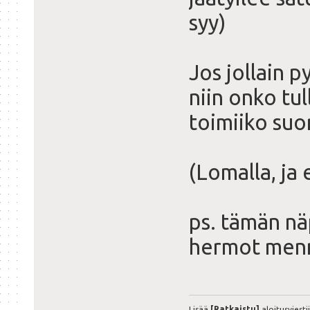
syy)
Jos jollain p
niin onko tu
toimiiko suor
(Lomalla, ja
ps. tämän n
hermot men
Lisää
[Ratkaistu]
aloitusviesti