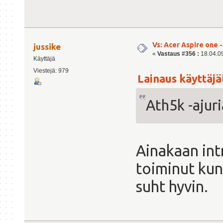
Vs: Acer Aspire one 
jussike
«
Vastaus #356 :
18.04.09
Käyttäjä
Viestejä: 979
Lainaus käyttäjäl
Ath5k -ajur
Ainakaan int
toiminut kun
suht hyvin.