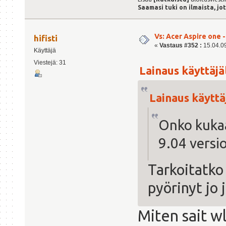
Saamasi tuki on ilmaista, jo
Vs: Acer Aspire one 
hifisti
«
Vastaus #352 :
15.04.09
Käyttäjä
Viestejä: 31
Lainaus käyttäjäl
Lainaus käyttäj
Onko kukaa
9.04 versi
Tarkoitatko 
pyörinyt jo 
Miten sait w