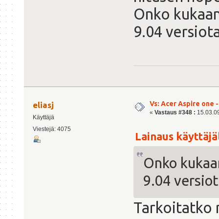
Onko kukaan 
9.04 versiot
Vs: Acer Aspire one 
eliasj
«
Vastaus #348 :
15.03.09
Käyttäjä
Viestejä: 4075
Lainaus käyttäjäl
Onko kukaan
9.04 versiot
Tarkoitatko 