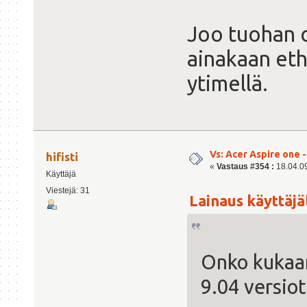
Joo tuohan o
ainakaan eth0
ytimellä.
Vs: Acer Aspire one 
hifisti
«
Vastaus #354 :
18.04.09
Käyttäjä
Viestejä: 31
Lainaus käyttäjäl
Onko kukaan
9.04 versiot