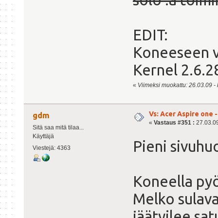
EDIT:
Koneeseen v
Kernel 2.6.28
«
Viimeksi muokattu: 26.03.09 - kl
Vs: Acer Aspire one 
gdm
«
Vastaus #351 :
27.03.09
Sitä saa mitä tilaa...
Käyttäjä
Pieni sivuhu
Viestejä: 4363
Koneella py
Melko sulava
jäätyilee sat