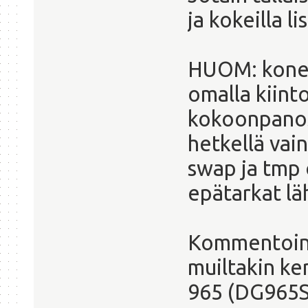
ja kokeilla li
HUOM: kone 
omalla kiinto
kokoonpanost
hetkellä vain
swap ja tmp 
epätarkat lä
Kommentointi
muiltakin ker
965 (DG965SS