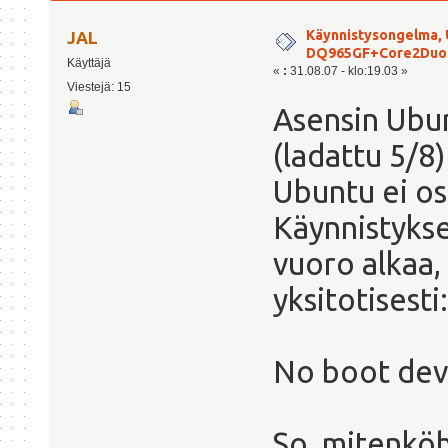
2798 kertaa)
Käynnistysongelma, U
JAL
DQ965GF+Core2Duo
Käyttäjä
«
:
31.08.07 - klo:19.03 »
Viestejä: 15
Asensin Ubun
(ladattu 5/8
Ubuntu ei os
Käynnistyks
vuoro alkaa,
yksitotisesti:
No boot devic
So, mitenköh