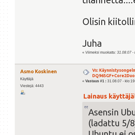
Olisin kiitol
Juha
«
Viimeksi muokattu: 31.08.07 - k
Vs: Käynnistysongelm
Asmo Koskinen
DQ965GF+Core2Duo
Käyttäjä
«
Vastaus #1 :
31.08.07 - klo:19
Viestejä: 4443
Lainaus käyttäjäl
Asensin Ubu
(ladattu 5/
Ubuntu ei o