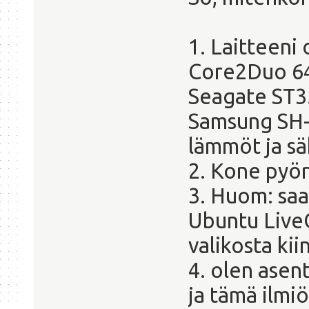
1. Laitteeni
Core2Duo 6
Seagate ST3
Samsung SH-
lämmöt ja s
2. Kone pyö
3. Huom: sa
Ubuntu LiveC
valikosta ki
4. olen asen
ja tämä ilmiö