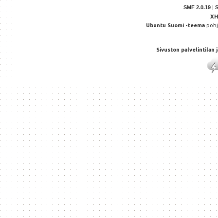
SMF 2.0.19
|
X
Ubuntu Suomi -teema
poh
Sivuston palvelintilan