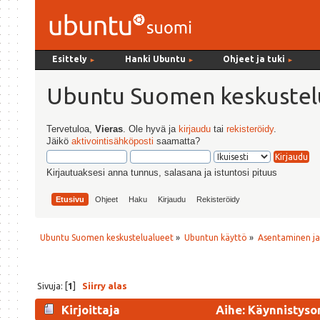
Esittely
Hanki Ubuntu
Ohjeet ja tuki
►
►
►
Ubuntu Suomen keskustel
Tervetuloa,
Vieras
. Ole hyvä ja
kirjaudu
tai
rekisteröidy
.
Jäikö
aktivointisähköposti
saamatta?
Kirjautuaksesi anna tunnus, salasana ja istuntosi pituus
Etusivu
Ohjeet
Haku
Kirjaudu
Rekisteröidy
Ubuntu Suomen keskustelualueet
»
Ubuntun käyttö
»
Asentaminen j
Sivuja: [
1
]
Siirry alas
Kirjoittaja
Aihe: Käynnistyso