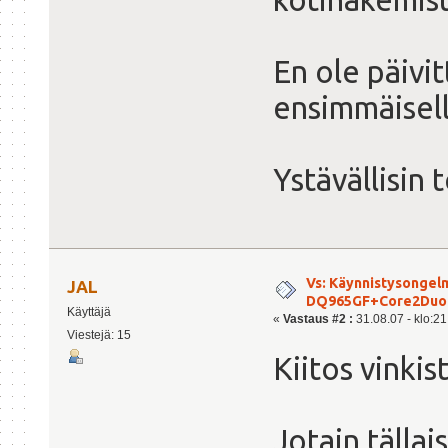
En ole päivit
ensimmäisell
Ystävällisin
Vs: Käynnistysongelm
JAL
DQ965GF+Core2Duo
Käyttäjä
«
Vastaus #2 :
31.08.07 - klo:21
Viestejä: 15
Kiitos vinkist
Jotain tällai