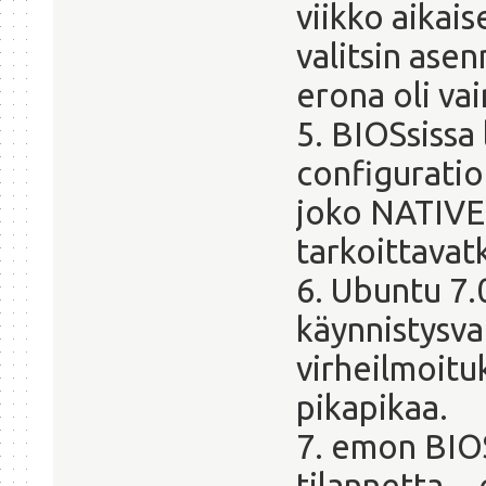
viikko aikai
valitsin ase
erona oli va
5. BIOSsissa
configuratio
joko NATIVE 
tarkoittavatk
6. Ubuntu 7.
käynnistysva
virheilmoitu
pikapikaa.
7. emon BIOS
tilannetta...