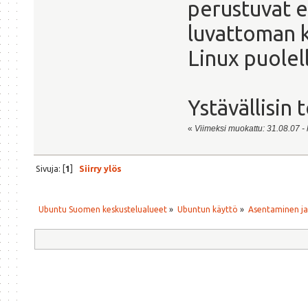
perustuvat e
luvattoman k
Linux puolell
Ystävällisin 
«
Viimeksi muokattu: 31.08.07 - k
Sivuja: [
1
]
Siirry ylös
Ubuntu Suomen keskustelualueet
»
Ubuntun käyttö
»
Asentaminen j