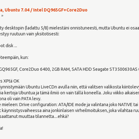
a, Ubuntu 7.04 / Intel DQ965GF+Core2Duo
3 »
y desktopin (ladattu 5/8) mielestäni onnistuneesti, mutta Ubuntu ei osa
styy ruutuun vain yksitotisesti:
t disk ...
eteempäin, kun:
ntel GQ965GF, Core2Duo 6400, 2GB RAM, SATA HDD Seagate ST3500630AS
ws XPtä OK
nnistymään Ubuntu LiveCDn avulla niin, että valitsen valikosta kiintole
a kertoja Ubuntua ja tämä ilmiö on vain tällä koneella. Joku viikko aikai
ona oli vain PATA levy.
e mieleen: Drive configuration: ATA/IDE mode ja valintana joko NATIVE tai 
 käynnistysvaiheessa aina jonkinlaisen virheilmoituksen, joka vilahtaa ruu
saattanut muuttaa tilannetta....ehkä?
a!