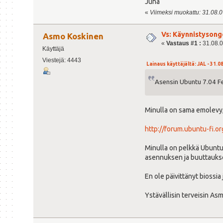
Juha
«
Viimeksi muokattu: 31.08.07
Vs: Käynnistysong
Asmo Koskinen
«
Vastaus #1 :
31.08.0
Käyttäjä
Viestejä: 4443
Lainaus käyttäjältä: JAL - 31.08
Asensin Ubuntu 7.04 Fe
Minulla on sama emolevy,
http://forum.ubuntu-fi.o
Minulla on pelkkä Ubuntu
asennuksen ja buuttauksen
En ole päivittänyt biossia 
Ystävällisin terveisin As