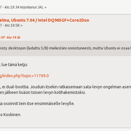
 - klo:19.34 kirjoittanut JAL
»
elma, Ubuntu 7.04 / Intel DQ965GF+Core2Duo
7 - klo:19.58 »
.07 - klo:19.03
isty desktopin (ladattu 5/8) mielestäni onnistuneesti, mutta Ubuntu ei osaa 
 lue tämä ketju:
rg/index.php?topic=11769.0
, ei dual-boottia. Jouduin itsekin ratkaisemaan sata-levyn ongelman asen
 jälkeen lisäsin toisen levyn kotihakemistoksi.
ja osoinnit tein itse ensimmäiselle levylle.
mo Koskinen.