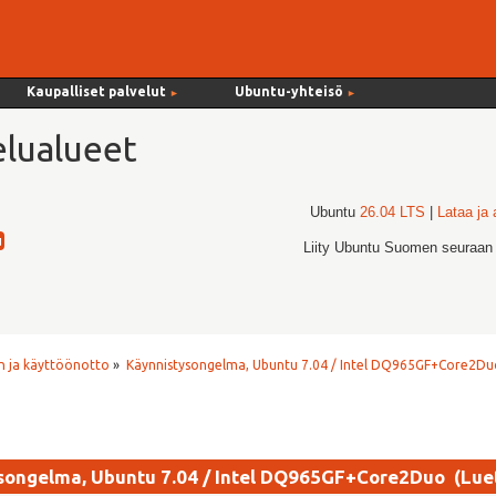
Kaupalliset palvelut
Ubuntu-yhteisö
►
►
lualueet
Ubuntu
26.04 LTS
|
Lataa ja
Liity Ubuntu Suomen seuraan
 ja käyttöönotto
»
Käynnistysongelma, Ubuntu 7.04 / Intel DQ965GF+Core2Du
songelma, Ubuntu 7.04 / Intel DQ965GF+Core2Duo (Luet