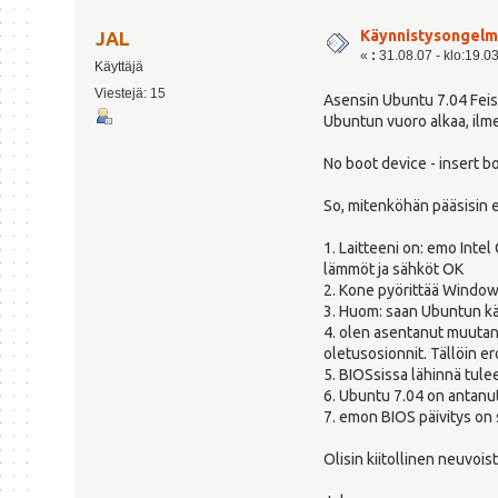
Käynnistysongelm
JAL
«
:
31.08.07 - klo:19.0
Käyttäjä
Viestejä: 15
Asensin Ubuntu 7.04 Feist
Ubuntun vuoro alkaa, ilme
No boot device - insert boo
So, mitenköhän pääsisin 
1. Laitteeni on: emo I
lämmöt ja sähköt OK
2. Kone pyörittää Windo
3. Huom: saan Ubuntun käy
4. olen asentanut muutani
oletusosionnit. Tällöin er
5. BIOSsissa lähinnä tule
6. Ubuntu 7.04 on antanut
7. emon BIOS päivitys on 
Olisin kiitollinen neuvoist