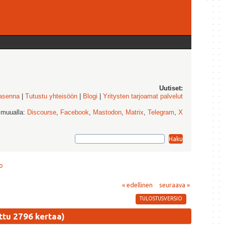
Uutiset:
 asenna
|
Tutustu yhteisöön
|
Blogi
|
Yritysten tarjoamat palvelut
 muualla:
Discourse
,
Facebook
,
Mastodon
,
Matrix
,
Telegram
,
X
o
« edellinen
seuraava »
TULOSTUSVERSIO
tu 2796 kertaa)