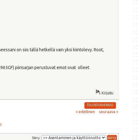
ssani on siis tällä hetkellä vain yksi kiintolevy. Root,
Q965GF) piirisarjan perustuvat emot ovat olleet
Kirjattu
TULOSTUSVERSIO
« edellinen
seuraava »
o
Siirry: