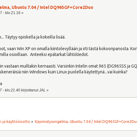
elma, Ubuntu 7.04 / Intel DQ965GF+Core2Duo
7 - klo:21.16 »
n... Täytyy opiskella ja kokeilla lisää.
, vaan Win XP on omalla kiintolevyllään ja irti tästä kokoonpanosta. Konee
illa osioillaan. Anteeksi epätarkat lähtötiedot.
in vastaan muiltakin kernaasti. Varsinkin Intelin omat 965 (DG965SS ja G
keneräisiä niin WIndows kuin Linux puolella käytettynä...vai kuinka?
ha
 - klo:21.40 kirjoittanut JAL
»
 ja käyttöönotto
»
Käynnistysongelma, Ubuntu 7.04 / Intel DQ965GF+Core2Du