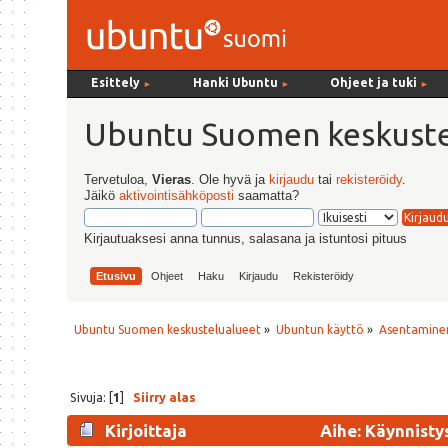
Esittely
Hanki Ubuntu
Ohjeet ja tuki
►
►
►
Ubuntu Suomen keskuste
Tervetuloa,
Vieras
. Ole hyvä ja
kirjaudu
tai
rekisteröidy
.
Jäikö
aktivointisähköposti
saamatta?
Kirjautuaksesi anna tunnus, salasana ja istuntosi pituus
Etusivu
Ohjeet
Haku
Kirjaudu
Rekisteröidy
Ubuntu Suomen keskustelualueet
»
Ubuntun käyttö
»
Asentaminen
Sivuja: [
1
]
Siirry alas
Kirjoittaja
Aihe: Käynnisty