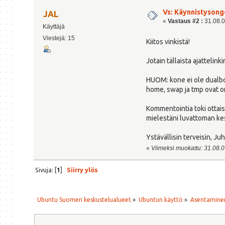
Vs: Käynnistysong
JAL
«
Vastaus #2 :
31.08.0
Käyttäjä
Viestejä: 15
Kiitos vinkistä!
Jotain tällaista ajattelinki
HUOM: kone ei ole dualboot
home, swap ja tmp ovat om
Kommentointia toki ottais
mielestäni luvattoman kes
Ystävällisin terveisin, Ju
«
Viimeksi muokattu: 31.08.07
Sivuja: [
1
]
Siirry ylös
Ubuntu Suomen keskustelualueet
»
Ubuntun käyttö
»
Asentaminen