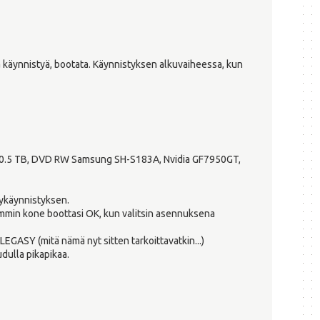
a käynnistyä, bootata. Käynnistyksen alkuvaiheessa, kun
 0.5 TB, DVD RW Samsung SH-S183A, Nvidia GF7950GT,
vykäynnistyksen.
semmin kone boottasi OK, kun valitsin asennuksena
LEGASY (mitä nämä nyt sitten tarkoittavatkin...)
dulla pikapikaa.