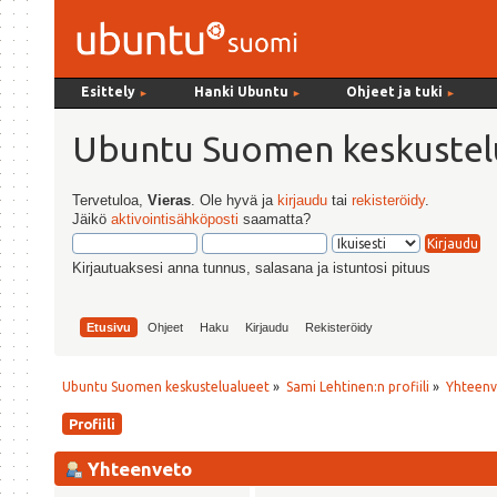
Esittely
Hanki Ubuntu
Ohjeet ja tuki
►
►
►
Ubuntu Suomen keskustel
Tervetuloa,
Vieras
. Ole hyvä ja
kirjaudu
tai
rekisteröidy
.
Jäikö
aktivointisähköposti
saamatta?
Kirjautuaksesi anna tunnus, salasana ja istuntosi pituus
Etusivu
Ohjeet
Haku
Kirjaudu
Rekisteröidy
Ubuntu Suomen keskustelualueet
»
Sami Lehtinen:n profiili
»
Yhteen
Profiili
Yhteenveto