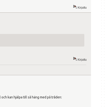
Kirjattu
Kirjattu
l och kan hjälpa till så häng med på tråden: