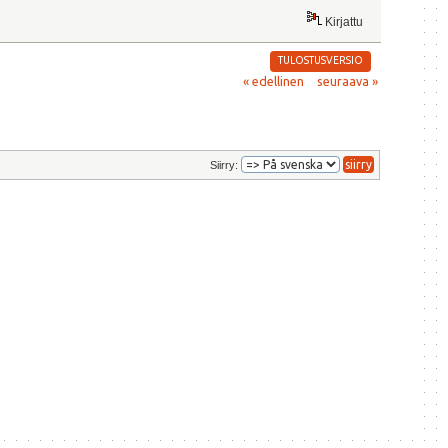
Kirjattu
TULOSTUSVERSIO
« edellinen
seuraava »
Siirry: