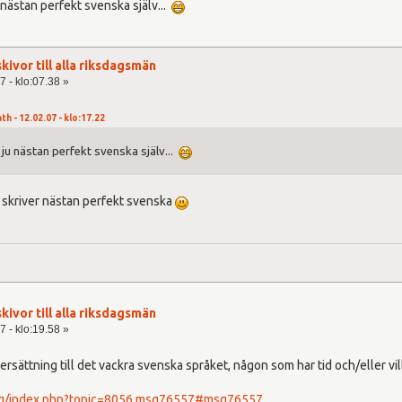
 nästan perfekt svenska själv...
kivor till alla riksdagsmän
7 - klo:07.38 »
h - 12.02.07 - klo:17.22
 ju nästan perfekt svenska själv...
m skriver nästan perfekt svenska
kivor till alla riksdagsmän
7 - klo:19.58 »
rsättning till det vackra svenska språket, någon som har tid och/eller vil
.org/index.php?topic=8056.msg76557#msg76557