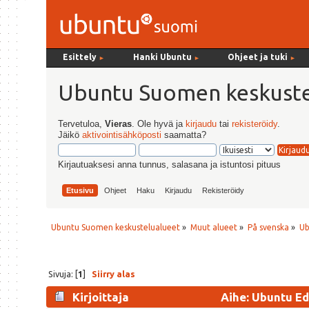
Esittely
Hanki Ubuntu
Ohjeet ja tuki
►
►
►
Ubuntu Suomen keskuste
Tervetuloa,
Vieras
. Ole hyvä ja
kirjaudu
tai
rekisteröidy
.
Jäikö
aktivointisähköposti
saamatta?
Kirjautuaksesi anna tunnus, salasana ja istuntosi pituus
Etusivu
Ohjeet
Haku
Kirjaudu
Rekisteröidy
Ubuntu Suomen keskustelualueet
»
Muut alueet
»
På svenska
»
Ub
Sivuja: [
1
]
Siirry alas
Kirjoittaja
Aihe: Ubuntu Edg