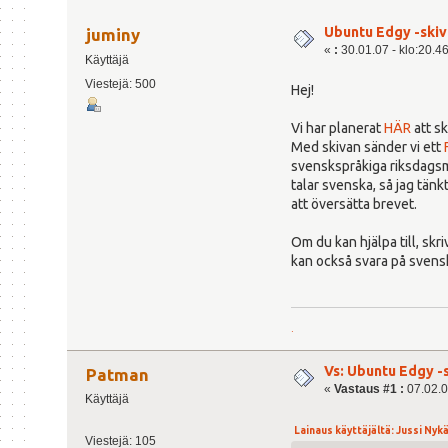
Ubuntu Edgy -skivo
juminy
«
:
30.01.07 - klo:20.4
Käyttäjä
Viestejä: 500
Hej!
Vi har planerat
HÄR
att sk
Med skivan sänder vi ett
svenskspråkiga riksdagsm
talar svenska, så jag tän
att översätta brevet.
Om du kan hjälpa till, skriv
kan också svara på svensk
.
Vs: Ubuntu Edgy -s
Patman
«
Vastaus #1 :
07.02.0
Käyttäjä
Lainaus käyttäjältä: Jussi Nykä
Viestejä: 105