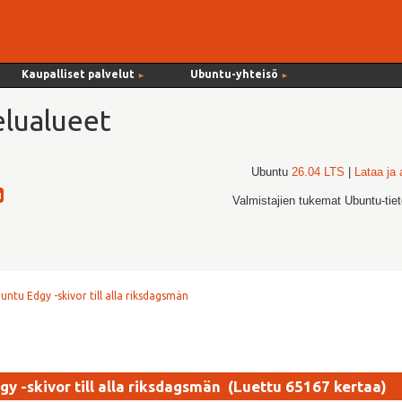
Kaupalliset palvelut
Ubuntu-yhteisö
►
►
lualueet
Ubuntu
26.04 LTS
|
Lataa ja
Valmistajien tukemat Ubuntu-tie
untu Edgy -skivor till alla riksdagsmän
y -skivor till alla riksdagsmän (Luettu 65167 kertaa)