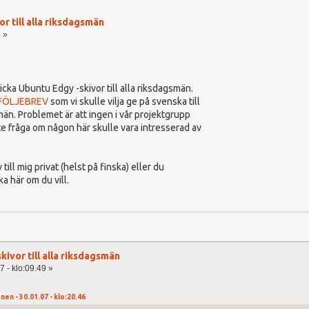
r till alla riksdagsmän
6 »
icka Ubuntu Edgy -skivor till alla riksdagsmän.
FÖLJEBREV
som vi skulle vilja ge på svenska till
än. Problemet är att ingen i vår projektgrupp
kte fråga om någon här skulle vara intresserad av
 till mig privat (helst på finska) eller du
a här om du vill.
kivor till alla riksdagsmän
7 - klo:09.49 »
nen - 30.01.07 - klo:20.46