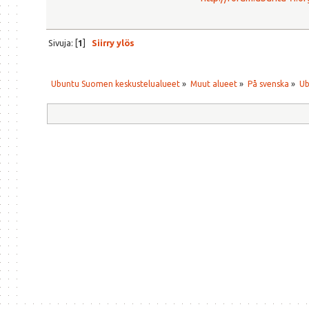
Sivuja: [
1
]
Siirry ylös
Ubuntu Suomen keskustelualueet
»
Muut alueet
»
På svenska
»
Ub