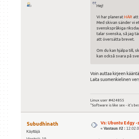
Hej!
Vi har planerat
HÄR
att
Med skivan sänder vi e
svenskspråkiga riksdag
talar svenska, så jag t
att översätta brevet.
Om du kan hjälpa till, sk
kan också svara på sven
Voin auttaa kirjeen käänt
Laita suomenkielinen vers
Linux user #424855
"Software is like sex - it's be
Vs: Ubuntu Edgy -s
Subudhinath
«
Vastaus #2 :
12.02.0
Käyttäjä