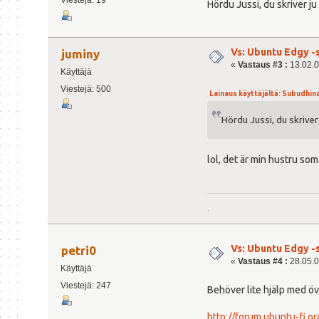
Viestejä: 19
Hördu Jussi, du skriver ju
Vs: Ubuntu Edgy -s
juminy
«
Vastaus #3 :
13.02.0
Käyttäjä
Viestejä: 500
Lainaus käyttäjältä: Subudhinat
Hördu Jussi, du skriver
lol, det är min hustru so
.
Vs: Ubuntu Edgy -s
petri0
«
Vastaus #4 :
28.05.0
Käyttäjä
Viestejä: 247
Behöver lite hjälp med öve
http://forum.ubuntu-fi