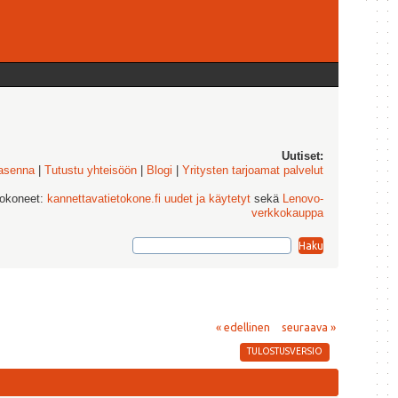
Uutiset:
 asenna
|
Tutustu yhteisöön
|
Blogi
|
Yritysten tarjoamat palvelut
tokoneet:
kannettavatietokone.fi uudet ja käytetyt
sekä
Lenovo-
verkkokauppa
« edellinen
seuraava »
TULOSTUSVERSIO