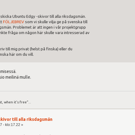
 skicka Ubuntu Edgy -skivor till alla riksdagsmän.
tt
FÖLJEBREV
som vi skulle vilja ge på svenska till
smän. Problemet är att ingen i vår projektgrupp
änkte fråga om någon här skulle vara intresserad av
riv till mig privat (helst på finska) eller du
ska här om du vill.
ämisessä.
io meilinä mulle.
st, when it's free"...
kivor till alla riksdagsmän
7 - klo:17.22 »