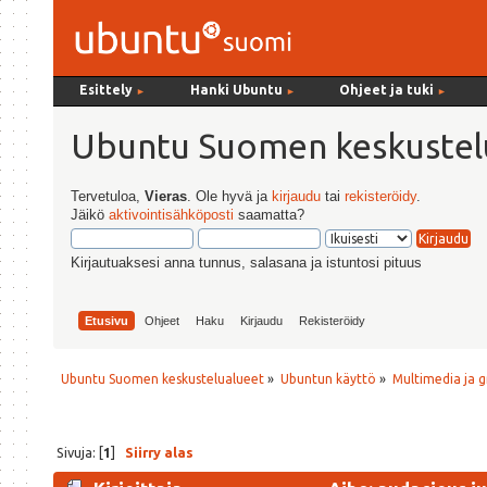
Esittely
Hanki Ubuntu
Ohjeet ja tuki
►
►
►
Ubuntu Suomen keskustel
Tervetuloa,
Vieras
. Ole hyvä ja
kirjaudu
tai
rekisteröidy
.
Jäikö
aktivointisähköposti
saamatta?
Kirjautuaksesi anna tunnus, salasana ja istuntosi pituus
Etusivu
Ohjeet
Haku
Kirjaudu
Rekisteröidy
Ubuntu Suomen keskustelualueet
»
Ubuntun käyttö
»
Multimedia ja g
Sivuja: [
1
]
Siirry alas