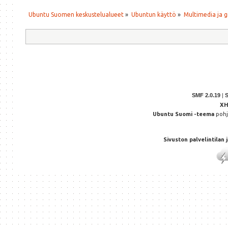
Ubuntu Suomen keskustelualueet
»
Ubuntun käyttö
»
Multimedia ja g
SMF 2.0.19
|
X
Ubuntu Suomi -teema
poh
Sivuston palvelintilan