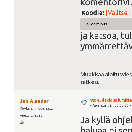
komentorivil
Koodia:
[Valitse]
audacious
ja katsoa, t
ymmärrettävä
Muokkaa aloitusvies
ratkesi.
Vs: audacious jumitt
JaniAlander
«
Vastaus #2 :
31.05.26 - 
Käyttäjä / moderaattori+
Viestejä: 3639
Ja kyllä ohj
haluaa ei sen