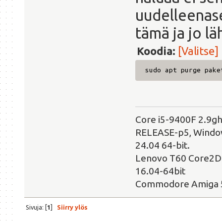
uudelleenas
tämä ja jo lä
Koodia:
[Valitse]
sudo apt purge pake
Core i5-9400F 2.9g
RELEASE-p5, Windows
24.04 64-bit.
Lenovo T60 Core2Du
16.04-64bit
Commodore Amiga 
Sivuja: [
1
]
Siirry ylös