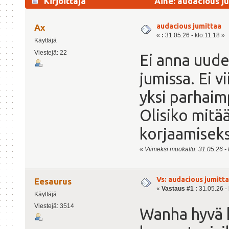
Kirjoittaja
Aihe: audacious j
audacious jumittaa
Ax
«
:
31.05.26 - klo:11.18 »
Käyttäjä
Viestejä: 22
Ei anna uudel
jumissa. Ei v
yksi parhaimp
Olisiko mitää
korjaamiseksi
«
Viimeksi muokattu: 31.05.26 - k
Vs: audacious jumitt
Eesaurus
«
Vastaus #1 :
31.05.26 - 
Käyttäjä
Viestejä: 3514
Wanha hyvä k