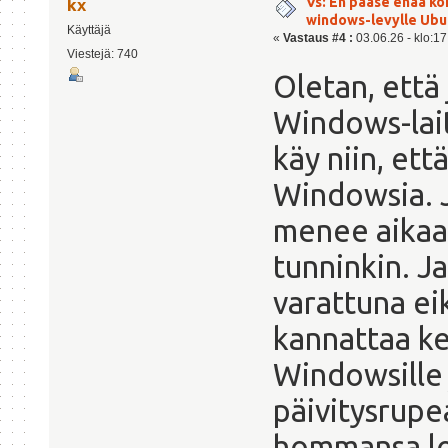
Vs: En pääse enää ko
kx
windows-levylle Ubu
Käyttäjä
«
Vastaus #4 :
03.06.26 - klo:17
Viestejä: 740
Oletan, että 
Windows-lait
käy niin, ett
Windowsia. J
menee aikaa.
tunninkin. J
varattuna ei
kannattaa ke
Windowsille 
päivitysrupe
hommansa lop