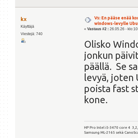
Vs: En pääse enää ko
kx
windows-levylle Ubu
Käyttäjä
«
Vastaus #2 :
26.05.26 - klo:10
Viestejä: 740
Olisko Windo
jonkun päiv
päällä. Se s
levyä, joten 
poista fast s
kone.
HP Pro Intel i5-3470 core 4 3,
Samsung ML-2165 sekä CanoSc