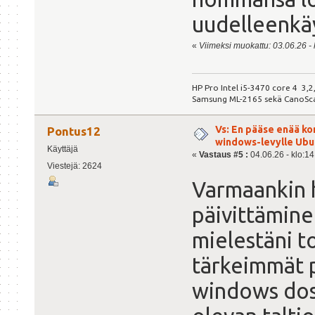
uudelleenkäy
«
Viimeksi muokattu: 03.06.26 - k
HP Pro Intel i5-3470 core 4 3,
Samsung ML-2165 sekä CanoSc
Vs: En pääse enää ko
Pontus12
windows-levylle Ubu
Käyttäjä
«
Vastaus #5 :
04.06.26 - klo:14
Viestejä: 2624
Varmaankin 
päivittämine
mielestäni t
tärkeimmät p
windows dos,