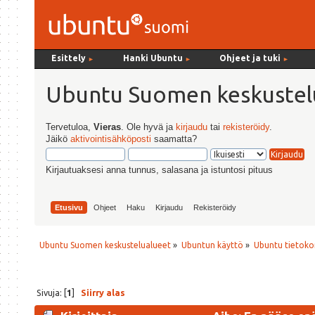
Esittely
Hanki Ubuntu
Ohjeet ja tuki
►
►
►
Ubuntu Suomen keskustel
Tervetuloa,
Vieras
. Ole hyvä ja
kirjaudu
tai
rekisteröidy
.
Jäikö
aktivointisähköposti
saamatta?
Kirjautuaksesi anna tunnus, salasana ja istuntosi pituus
Etusivu
Ohjeet
Haku
Kirjaudu
Rekisteröidy
Ubuntu Suomen keskustelualueet
»
Ubuntun käyttö
»
Ubuntu tietoko
Sivuja: [
1
]
Siirry alas