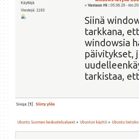
Käyttäjä
«
Vastaus #6 :
05.06.26 - klo:20
Viestejä: 1193
Siinä window
tarkkana, et
windowsia ha
päivitykset, 
uudelleenkäy
tarkistaa, et
Sivuja: [
1
]
Siirry ylös
Ubuntu Suomen keskustelualueet
»
Ubuntun käyttö
»
Ubuntu tietoko