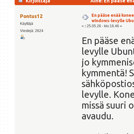
Kirjoittaja
Aihe: En pääse en
3960 kertaa)
En pääse enää konees
Pontus12
windows-levylle Ubu
Käyttäjä
«
:
25.05.26 - klo:16.46 »
Viestejä: 2624
En pääse en
levylle Ubunt
jo kymmenise
kymmentä! S
sähköpostio
levylle. Kon
missä suuri 
avaudu.