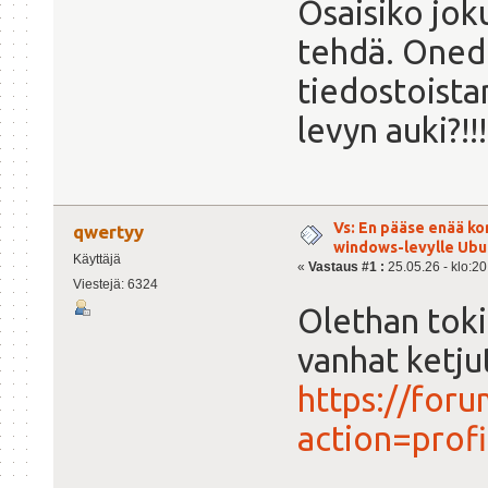
Osaisiko joku
tehdä. Onedr
tiedostoista
levyn auki?!!!
Vs: En pääse enää ko
qwertyy
windows-levylle Ubu
Käyttäjä
«
Vastaus #1 :
25.05.26 - klo:20
Viestejä: 6324
Olethan toki
vanhat ketjut
https://foru
action=prof