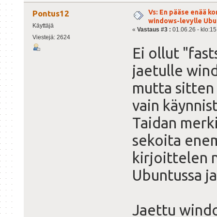
Vs: En pääse enää ko
Pontus12
windows-levylle Ubu
Käyttäjä
«
Vastaus #3 :
01.06.26 - klo:15
Viestejä: 2624
Ei ollut "fas
jaetulle wind
mutta sitten 
vain käynnis
Taidan merki
sekoita enem
kirjoittelen
Ubuntussa ja
Jaettu windo