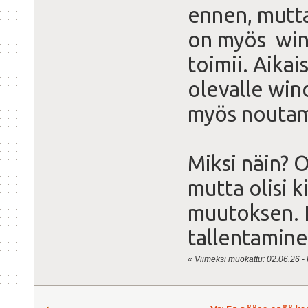
ennen, mutta 
on myös win
toimii. Aika
olevalle win
myös noutama
Miksi näin? 
mutta olisi k
muutoksen. I
tallentamine
«
Viimeksi muokattu: 02.06.26 - 