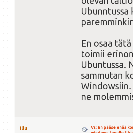
olevan taltio
Ubunntussa k
paremminkin 
En osaa tätä
toimii erino
Ubuntussa. N
sammutan kon
Windowsiin. 
ne molemmiss
Vs: En pääse enää ko
Illu
windows-levylle Ubu