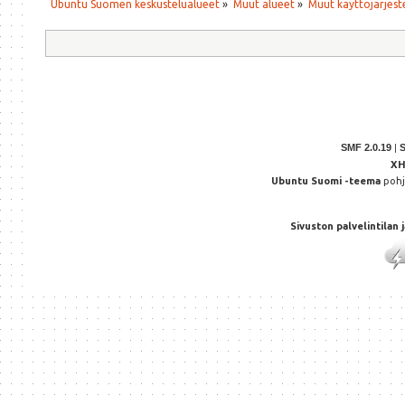
Ubuntu Suomen keskustelualueet
»
Muut alueet
»
Muut käyttöjärjeste
SMF 2.0.19
|
X
Ubuntu Suomi -teema
poh
Sivuston palvelintilan