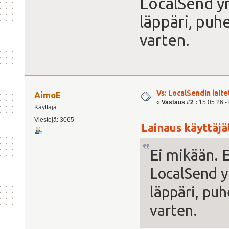
LocalSend yr
läppäri, puhe
varten.
Vs: LocalSendin lait
AimoE
«
Vastaus #2 :
15.05.26 - 
Käyttäjä
Viestejä: 3065
Lainaus käyttäjäl
Ei mikään. E
LocalSend yr
läppäri, puh
varten.