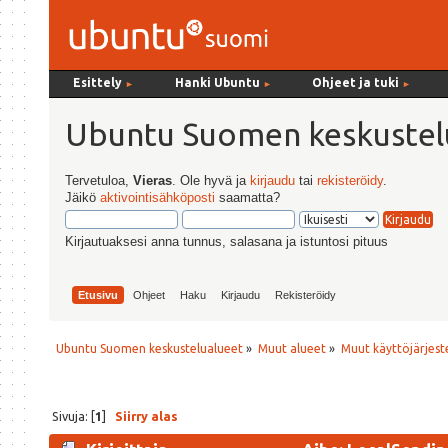
Esittely
Hanki Ubuntu
Ohjeet ja tuki
►
►
►
Ubuntu Suomen keskustel
Tervetuloa,
Vieras
. Ole hyvä ja
kirjaudu
tai
rekisteröidy
.
Jäikö
aktivointisähköposti
saamatta?
Kirjautuaksesi anna tunnus, salasana ja istuntosi pituus
Etusivu
Ohjeet
Haku
Kirjaudu
Rekisteröidy
Ubuntu Suomen keskustelualueet
»
Muut alueet
»
Muut käyttöjärjeste
Sivuja: [
1
]
Siirry alas