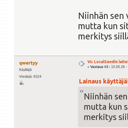
Niinhän sen v
mutta kun sit
merkitys siil
Vs: LocalSendin lait
qwertyy
«
Vastaus #3 :
15.05.26 - 
Käyttäjä
Viestejä: 6324
Lainaus käyttäjäl
Niinhän sen 
mutta kun si
merkitys sii