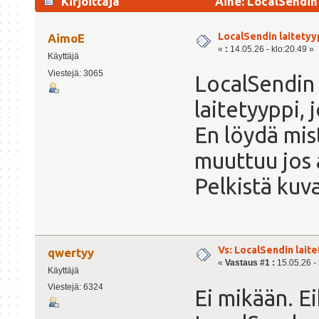
Kirjoittaja
Aihe: LocalSendin 
LocalSendin laitetyy
AimoE
«
:
14.05.26 - klo:20.49 »
Käyttäjä
Viestejä: 3065
LocalSendin 
laitetyyppi, 
En löydä mis
muuttuu jos 
Pelkistä kuv
Vs: LocalSendin lait
qwertyy
«
Vastaus #1 :
15.05.26 - 
Käyttäjä
Viestejä: 6324
Ei mikään. Ei