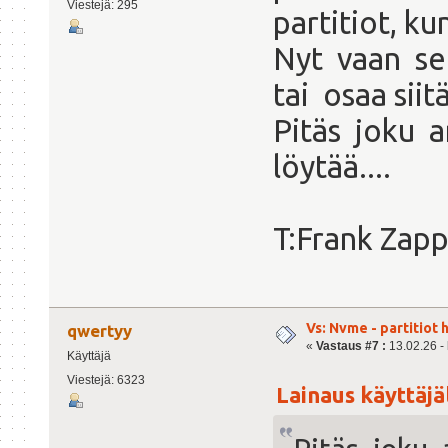
Viestejä: 295
partitiot, ku
Nyt vaan se
tai osaa siitä
Pitäs joku 
löytää....
T:Frank Zap
Vs: Nvme - partitiot 
qwertyy
«
Vastaus #7 :
13.02.26 - 
Käyttäjä
Viestejä: 6323
Lainaus käyttäjäl