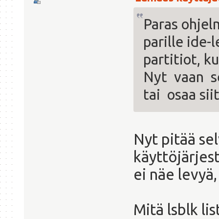
Paras ohjelm
parille ide-
partitiot, k
Nyt vaan s
tai osaa sii
Nyt pitää se
käyttöjärjest
ei näe levyä,
Mitä lsblk li