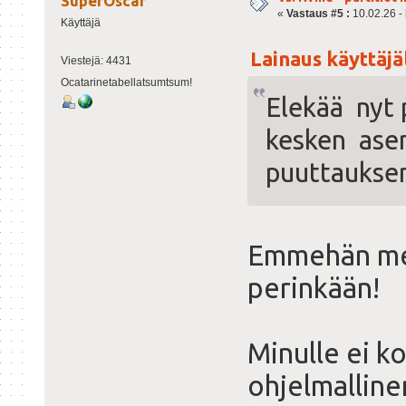
SuperOscar
«
Vastaus #5 :
10.02.26 - 
Käyttäjä
Lainaus käyttäjäl
Viestejä: 4431
Ocatarinetabellatsumtsum!
Elekää nyt 
kesken ase
puuttaukse
Emmehän me t
perinkään!
Minulle ei k
ohjelmalline