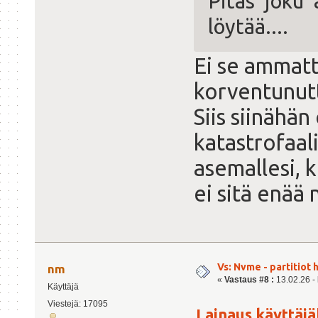
Pitäs joku
löytää....
Ei se ammatt
korventunutt
Siis siinähän
katastrofaal
asemallesi, k
ei sitä enää 
Vs: Nvme - partitiot 
nm
«
Vastaus #8 :
13.02.26 - 
Käyttäjä
Viestejä: 17095
Lainaus käyttäjäl