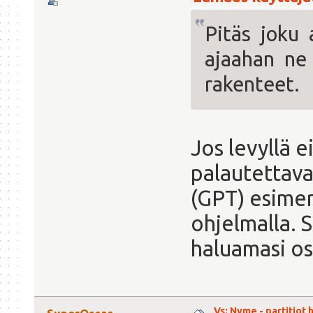
Pitäs joku
ajaahan ne 
rakenteet.
Jos levyllä e
palautettava
(GPT) esimerk
ohjelmalla. S
haluamasi os
Vs: Nvme - partitiot 