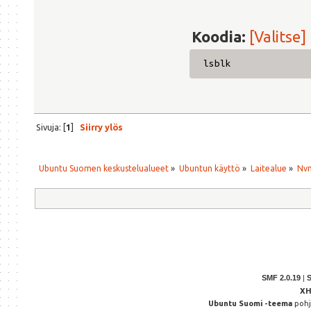
Koodia:
[Valitse]
lsblk
Sivuja: [
1
]
Siirry ylös
Ubuntu Suomen keskustelualueet
»
Ubuntun käyttö
»
Laitealue
»
Nvm
SMF 2.0.19
|
X
Ubuntu Suomi -teema
poh