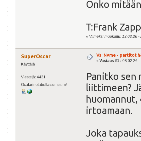
Onko mitään 
T:Frank Zap
«
Viimeksi muokattu: 13.02.26 - 
Vs: Nvme - partitot h
SuperOscar
«
Vastaus #1 :
08.02.26 - 
Käyttäjä
Panitko sen r
Viestejä: 4431
liittimeen? 
Ocatarinetabellatsumtsum!
huomannut, e
irtoamaan.
Joka tapaukse