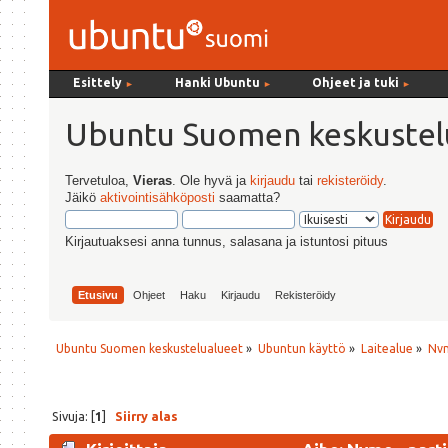
Esittely
Hanki Ubuntu
Ohjeet ja tuki
►
►
►
Ubuntu Suomen keskustel
Tervetuloa,
Vieras
. Ole hyvä ja
kirjaudu
tai
rekisteröidy
.
Jäikö
aktivointisähköposti
saamatta?
Kirjautuaksesi anna tunnus, salasana ja istuntosi pituus
Etusivu
Ohjeet
Haku
Kirjaudu
Rekisteröidy
Ubuntu Suomen keskustelualueet
»
Ubuntun käyttö
»
Laitealue
»
Nvm
Sivuja: [
1
]
Siirry alas