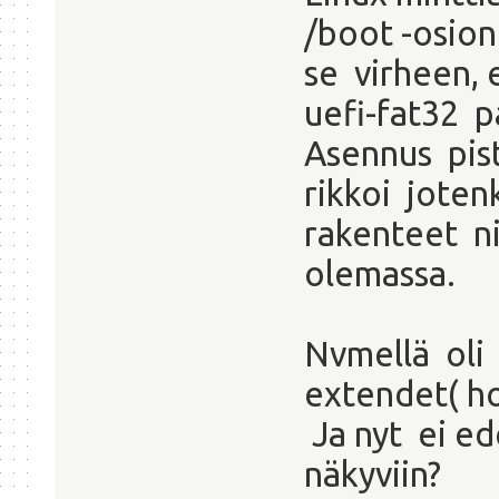
/boot -osion
se virheen, 
uefi-fat32 p
Asennus pist
rikkoi joten
rakenteet ni
olemassa.
Nvmellä oli 
extendet( ho
Ja nyt ei e
näkyviin?