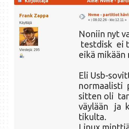
Kirjoittaja
Aihe: Nvme - parti
Nvme - partitiot häv
Frank Zappa
«
:
08.02.26 - klo:12.11 »
Käyttäjä
Noniin nyt v
testdisk ei 
Viestejä: 295
eikä mikään
Eli Usb-sovi
normaalisti
sitten oli t
väylään ja k
tikulta.
Linux mintti