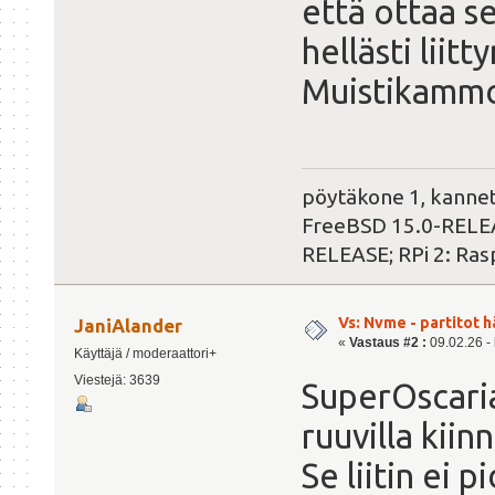
että ottaa se
hellästi liit
Muistikammoi
pöytäkone 1, kanne
FreeBSD 15.0-RELEAS
RELEASE; RPi 2: Ras
Vs: Nvme - partitot h
JaniAlander
«
Vastaus #2 :
09.02.26 - 
Käyttäjä / moderaattori+
Viestejä: 3639
SuperOscaria
ruuvilla kiin
Se liitin ei p