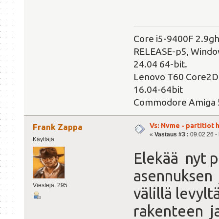
Core i5-9400F 2.9g
RELEASE-p5, Windows
24.04 64-bit.
Lenovo T60 Core2Du
16.04-64bit
Commodore Amiga 
Vs: Nvme - partitiot 
Frank Zappa
«
Vastaus #3 :
09.02.26 - 
Käyttäjä
Elekää nyt p
asennuksen j
Viestejä: 295
välillä levy
rakenteen ja