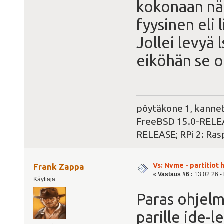
kokonaan nä
fyysinen eli 
Jollei levyä 
eiköhän se o
pöytäkone 1, kanne
FreeBSD 15.0-RELEAS
RELEASE; RPi 2: Ras
Vs: Nvme - partitiot 
Frank Zappa
«
Vastaus #6 :
13.02.26 - 
Käyttäjä
Paras ohjelma
parille ide-l