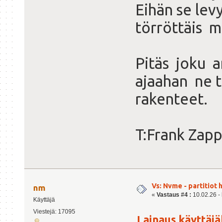
Eihän se lev
törröttäis m
Pitäs joku 
ajaahan ne t
rakenteet.
T:Frank Zap
Vs: Nvme - partitiot 
nm
«
Vastaus #4 :
10.02.26 - 
Käyttäjä
Viestejä: 17095
Lainaus käyttäjäl