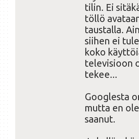
tilin. Ei sit
töllö avataan
taustalla. A
siihen ei tul
koko käyttöi
televisioon o
tekee...
Googlesta on
mutta en ole
saanut.