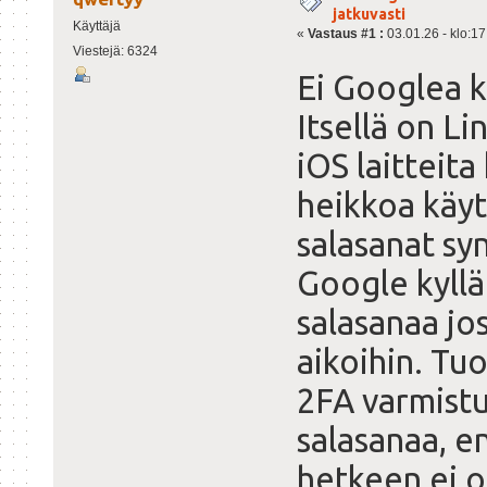
jatkuvasti
Käyttäjä
«
Vastaus #1 :
03.01.26 - klo:17
Viestejä: 6324
Ei Googlea ki
Itsellä on L
iOS laitteita
heikkoa käyt
salasanat sy
Google kyllä 
salasanaa jos
aikoihin. Tu
2FA varmistu
salasanaa, e
hetkeen ei o