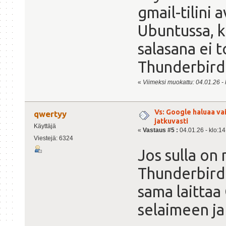
gmail-tilini
Ubuntussa, 
salasana ei t
Thunderbirdi
«
Viimeksi muokattu: 04.01.26 - 
Vs: Google haluaa va
qwertyy
jatkuvasti
Käyttäjä
«
Vastaus #5 :
04.01.26 - klo:14
Viestejä: 6324
Jos sulla on
Thunderbirdi
sama laittaa
selaimeen ja 