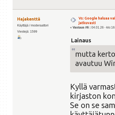
Vs: Google haluaa va
Hajakenttä
jatkuvasti
Käyttäjä / moderaattori
«
Vastaus #6 :
04.01.26 - klo:16
Viestejä: 1599
Lainaus
mutta kerto
avautuu Win
Kyllä varmast
kirjaston ko
Se on se sama
käyttäjätunnu