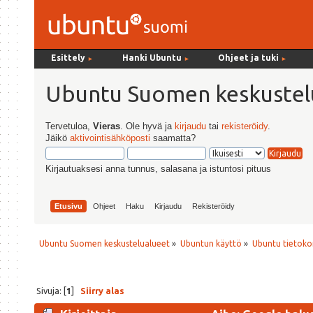
Esittely
Hanki Ubuntu
Ohjeet ja tuki
►
►
►
Ubuntu Suomen keskustel
Tervetuloa,
Vieras
. Ole hyvä ja
kirjaudu
tai
rekisteröidy
.
Jäikö
aktivointisähköposti
saamatta?
Kirjautuaksesi anna tunnus, salasana ja istuntosi pituus
Etusivu
Ohjeet
Haku
Kirjaudu
Rekisteröidy
Ubuntu Suomen keskustelualueet
»
Ubuntun käyttö
»
Ubuntu tietoko
Sivuja: [
1
]
Siirry alas