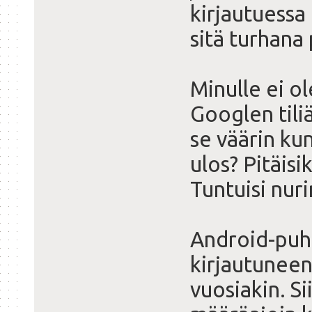
kirjautuessa
sitä turhana 
Minulle ei o
Googlen tili
se väärin ku
ulos? Pitäisi
Tuntuisi nuri
Android-puh
kirjautuneen
vuosiakin. S