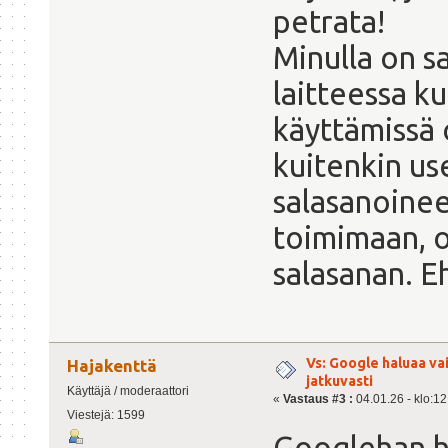
petrata!
Minulla on 
laitteessa k
käyttämissä o
kuitenkin us
salasanoinee
toimimaan, o
salasanan. E
Vs: Google haluaa va
Hajakenttä
jatkuvasti
Käyttäjä / moderaattori
«
Vastaus #3 :
04.01.26 - klo:12
Viestejä: 1599
Googlehan h