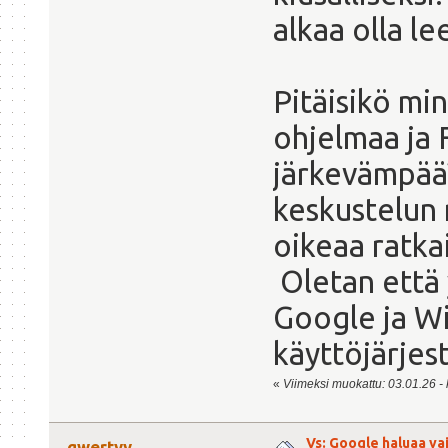
alkaa olla le
Pitäisikö mi
ohjelmaa ja F
järkevämpää?
keskustelun r
oikeaa ratka
Oletan että 
Google ja Wi
käyttöjärjes
«
Viimeksi muokattu: 03.01.26 - 
Vs: Google haluaa va
qwertyy