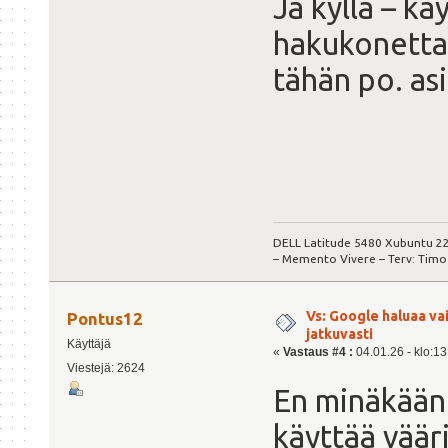
Ja kyllä – 
hakukonetta 
tähän po. as
DELL Latitude 5480 Xubuntu 22
– Memento Vivere – Terv: Timo
Vs: Google haluaa va
Pontus12
jatkuvasti
Käyttäjä
«
Vastaus #4 :
04.01.26 - klo:13
Viestejä: 2624
En minäkään 
käyttää väär