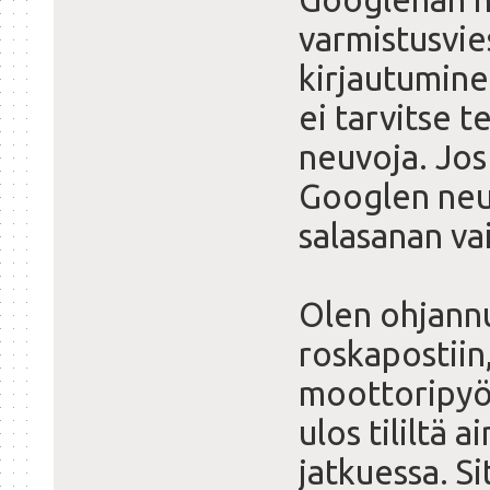
varmistusvie
kirjautuminen,
ei tarvitse t
neuvoja. Jos 
Googlen neu
salasanan va
Olen ohjannu
roskapostiin,
moottoripyör
ulos tililtä 
jatkuessa. S