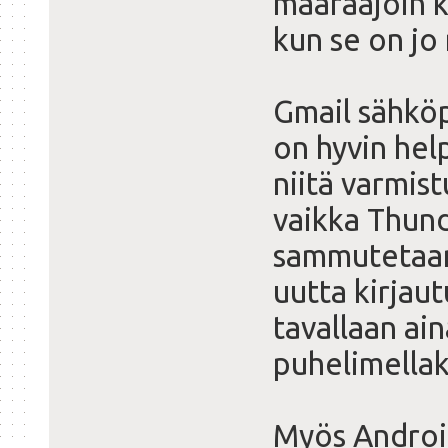
määräajoin k
kun se on jo 
Gmail sähköp
on hyvin help
niitä varmis
vaikka Thund
sammutetaan v
uutta kirjaut
tavallaan ai
puhelimellak
Myös Android