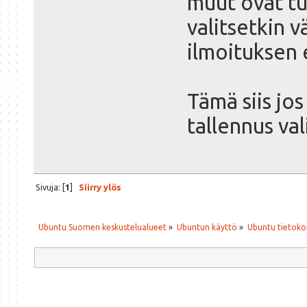
muut ovat tu
valitsetkin v
ilmoituksen 
Tämä siis jos
tallennus val
Sivuja: [
1
]
Siirry ylös
Ubuntu Suomen keskustelualueet
»
Ubuntun käyttö
»
Ubuntu tietoko