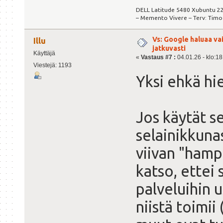
DELL Latitude 5480 Xubuntu 22
– Memento Vivere – Terv: Timo
Vs: Google haluaa va
Illu
jatkuvasti
Käyttäjä
«
Vastaus #7 :
04.01.26 - klo:18
Viestejä: 1193
Yksi ehkä hi
Jos käytät s
selainikkuna
viivan "hampu
katso, ettei 
palveluihin 
niistä toimii 