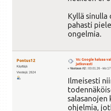
Kyllä sinulla
pahasti piel
ongelmia.
Vs: Google haluaa va
Pontus12
jatkuvasti
Käyttäjä
«
Vastaus #2 :
03.01.26 - klo:17
Viestejä: 2624
Ilmeisesti ni
todennäköise
salasanojen 
ohjelmia, jot