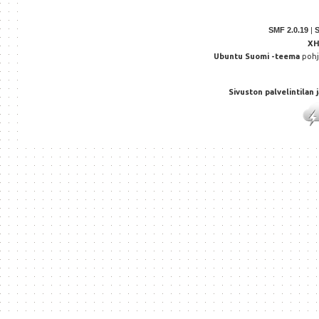
SMF 2.0.19
|
X
Ubuntu Suomi -teema
poh
Sivuston palvelintilan