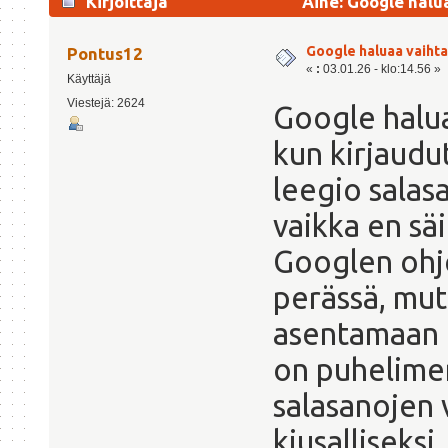
Kirjoittaja
Aihe: Google halua
Google haluaa vaihta
Pontus12
«
:
03.01.26 - klo:14.56 »
Käyttäjä
Viestejä: 2624
Google halua
kun kirjaudut
leegio salas
vaikka en säi
Googlen ohje
perässä, mut
asentamaan 
on puhelimen
salasanojen 
kiusalliseks