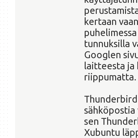
perustamista 
kertaan vaan.
puhelimessa 
tunnuksilla v
Googlen sivu
laitteesta ja
riippumatta.
Thunderbirdi
sähköpostia v
sen Thunderb
Xubuntu läpp