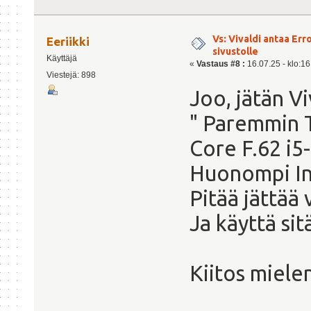
Vs: Vivaldi antaa Er
Eeriikki
sivustolle
Käyttäjä
«
Vastaus #8 :
16.07.25 - klo:16
Viestejä: 898
Joo, jätän Vi
" Paremmin T
Core F.62 i
Huonompi In
Pitää jättää 
Ja käyttä sit
Kiitos mielen