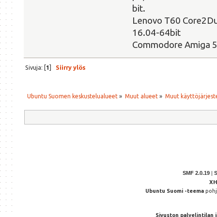
bit.
Lenovo T60 Core2Du
16.04-64bit
Commodore Amiga 
Sivuja: [
1
]
Siirry ylös
Ubuntu Suomen keskustelualueet
»
Muut alueet
»
Muut käyttöjärjeste
SMF 2.0.19
|
X
Ubuntu Suomi -teema
poh
Sivuston palvelintilan