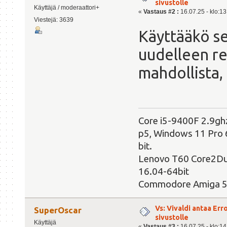
sivustolle
Käyttäjä / moderaattori+
«
Vastaus #2 :
16.07.25 - klo:13
Viestejä: 3639
Käyttääkö se
uudelleen rei
mahdollista, 
Core i5-9400F 2.9g
p5, Windows 11 Pro 6
bit.
Lenovo T60 Core2Du
16.04-64bit
Commodore Amiga 
Vs: Vivaldi antaa Er
SuperOscar
sivustolle
Käyttäjä
«
Vastaus #3 :
16.07.25 - klo:14