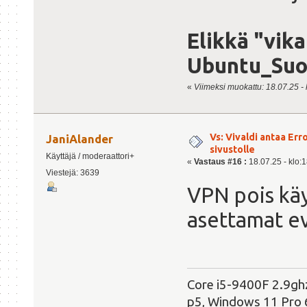
Elikkä "vik
Ubuntu_Suo
«
Viimeksi muokattu: 18.07.25 - k
Vs: Vivaldi antaa Er
JaniAlander
sivustolle
Käyttäjä / moderaattori+
«
Vastaus #16 :
18.07.25 - klo:1
Viestejä: 3639
VPN pois käy
asettamat evä
Core i5-9400F 2.9g
p5, Windows 11 Pro 6