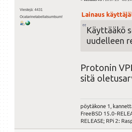
Viestejä: 4431
Lainaus käyttäjäl
Ocatarinetabellatsumtsum!
Käyttääkö se
uudelleen re
Protonin VPN
sitä oletusar
pöytäkone 1, kannet
FreeBSD 15.0-RELEAS
RELEASE; RPi 2: Ras