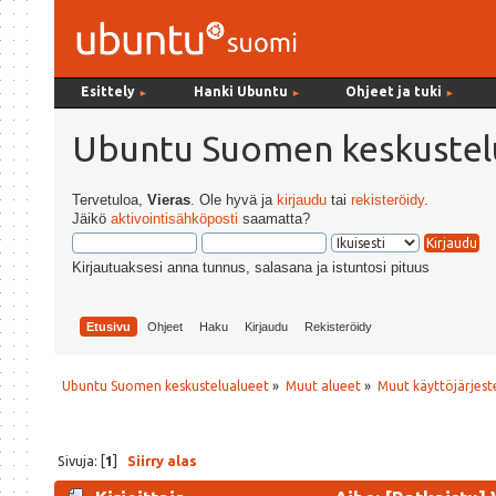
Esittely
Hanki Ubuntu
Ohjeet ja tuki
►
►
►
Ubuntu Suomen keskustel
Tervetuloa,
Vieras
. Ole hyvä ja
kirjaudu
tai
rekisteröidy
.
Jäikö
aktivointisähköposti
saamatta?
Kirjautuaksesi anna tunnus, salasana ja istuntosi pituus
Etusivu
Ohjeet
Haku
Kirjaudu
Rekisteröidy
Ubuntu Suomen keskustelualueet
»
Muut alueet
»
Muut käyttöjärjeste
Sivuja: [
1
]
Siirry alas