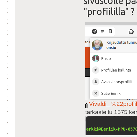
sivustolle p
"profiililla" ?
Vivaldi_ %22profi
tarkasteltu 1575 ker