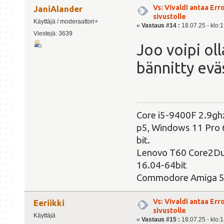
Vs: Vivaldi antaa Er
JaniAlander
sivustolle
Käyttäjä / moderaattori+
«
Vastaus #14 :
18.07.25 - klo:1
Viestejä: 3639
Joo voipi ol
bännitty evä
Core i5-9400F 2.9g
p5, Windows 11 Pro 6
bit.
Lenovo T60 Core2Du
16.04-64bit
Commodore Amiga 
Vs: Vivaldi antaa Er
Eeriikki
sivustolle
Käyttäjä
«
Vastaus #15 :
18.07.25 - klo:1