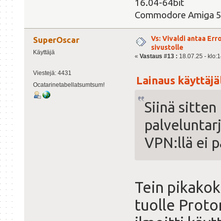
16.04-64bit
Commodore Amiga 
Vs: Vivaldi antaa Er
SuperOscar
sivustolle
Käyttäjä
«
Vastaus #13 :
18.07.25 - klo:1
Viestejä: 4431
Lainaus käyttäjäl
Ocatarinetabellatsumtsum!
Siinä sitten 
palveluntarj
VPN:llä ei 
Tein pikakok
tuolle Proto