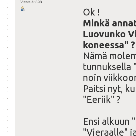
Viestejä: 898
Ok !
Minkä annat
Luovunko Vi
koneessa" ?
Nämä molemm
tunnuksella 
noin viikkoo
Paitsi nyt, 
"Eeriik" ?
Ensi alkuun "
"Vieraalle" j