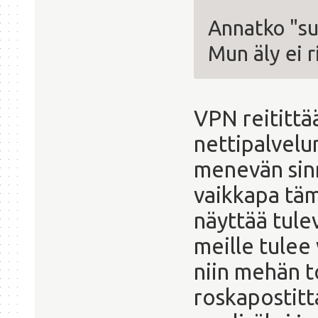
Annatko "s
Mun äly ei ri
VPN reitittää
nettipalvelu
menevän sinn
vaikkapa täm
näyttää tulev
meille tulee 
niin mehän t
roskapostitta