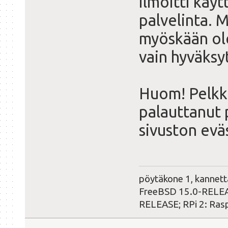
ilmoitti käy
palvelinta. M
myöskään ole
vain hyväksy
Huom! Pelkk
palauttanut 
sivuston evä
pöytäkone 1, kannet
FreeBSD 15.0-RELEAS
RELEASE; RPi 2: Ras