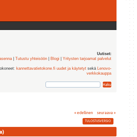
Uutiset:
 asenna
|
Tutustu yhteisöön
|
Blogi
|
Yritysten tarjoamat palvelut
tokoneet:
kannettavatietokone.fi uudet ja käytetyt
sekä
Lenovo-
verkkokauppa
« edellinen
seuraava »
TULOSTUSVERSIO
a)