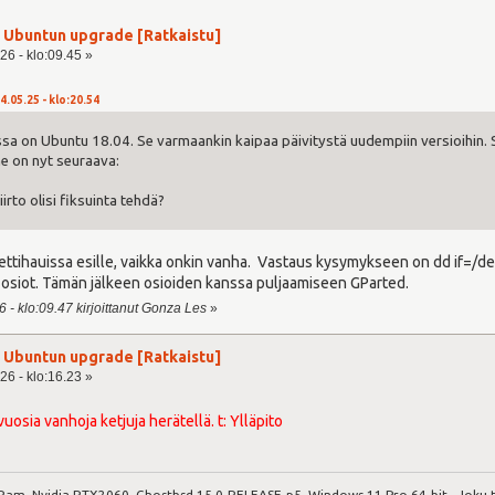
ja Ubuntun upgrade [Ratkaistu]
26 - klo:09.45 »
4.05.25 - klo:20.54
 on Ubuntu 18.04. Se varmaankin kaipaa päivitystä uudempiin versioihin. 
e on nyt seuraava:
irto olisi fiksuinta tehdä?
nettihauissa esille, vaikka onkin vanha. Vastaus kysymykseen on dd if=/
n osiot. Tämän jälkeen osioiden kanssa puljaamiseen GParted.
 - klo:09.47 kirjoittanut Gonza Les
»
ja Ubuntun upgrade [Ratkaistu]
26 - klo:16.23 »
vuosia vanhoja ketjuja herätellä. t: Ylläpito
Ram, Nvidia RTX2060, Ghostbsd 15.0-RELEASE-p5, Windows 11 Pro 64-bit , Joku t