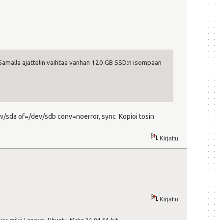
Samalla ajattelin vaihtaa vanhan 120 GB SSD:n isompaan
dev/sda of=/dev/sdb conv=noerror, sync Kopioi tosin
Kirjattu
Kirjattu
ies mikä Lenovo, Ubuntu-Mate 24.04 64-bit.