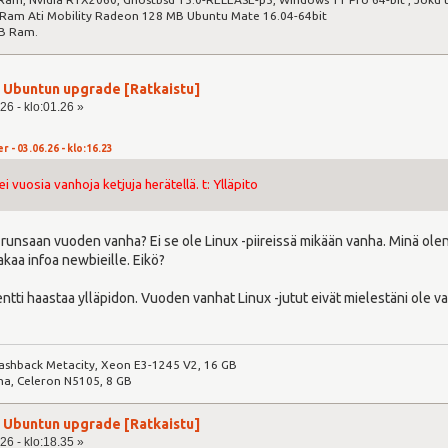
am Ati Mobility Radeon 128 MB Ubuntu Mate 16.04-64bit
B Ram.
ja Ubuntun upgrade [Ratkaistu]
26 - klo:01.26 »
r - 03.06.26 - klo:16.23
ei vuosia vanhoja ketjuja herätellä. t: Ylläpito
 runsaan vuoden vanha? Ei se ole Linux -piireissä mikään vanha. Minä olen
akaa infoa newbieille. Eikö?
tti haastaa ylläpidon. Vuoden vanhat Linux -jutut eivät mielestäni ole v
ashback Metacity, Xeon E3-1245 V2, 16 GB
ma, Celeron N5105, 8 GB
ja Ubuntun upgrade [Ratkaistu]
26 - klo:18.35 »