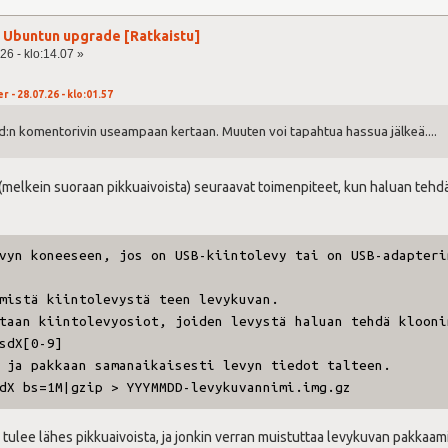
ja Ubuntun upgrade [Ratkaistu]
26 - klo:14.07 »
r - 28.07.26 - klo:01.57
dd:n komentorivin useampaan kertaan. Muuten voi tapahtua hassua jälkeä....
 (melkein suoraan pikkuaivoista) seuraavat toimenpiteet, kun haluan tehdä 
vyn koneeseen, jos on USB-kiintolevy tai on USB-adapteri
mistä kiintolevystä teen levykuvan.
taan kiintolevyosiot, joiden levystä haluan tehdä klooni
sdX[0-9]
 ja pakkaan samanaikaisesti levyn tiedot talteen.
dX bs=1M|gzip > YYYMMDD-levykuvannimi.img.gz
ulee lähes pikkuaivoista, ja jonkin verran muistuttaa levykuvan pakkaami