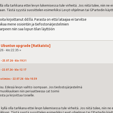
ä olla tarkkana ettei levyn lukemisessa tule virheitä. Jos niitä tulee, niin ne 
an. Tästä syystä suosittelen esimerkiksi Levyt-ohjelman tai GPartedin käytt
 kirjoittanut dd:llä. Parasta on että lataajaa ei tarvitse
ikaa mene osiointiin ja tiefostonärjestelmien
arpeen niin saa lopun tilan läyttöön
ja Ubuntun upgrade [Ratkaistu]
26 - klo:22.35 »
- 25.07.26 - klo:19.31
- 22.07.26 - klo:12.17
stimies - 22.07.26 - klo:10.59
isu. Edessä levyn vaihto isompaan. Jos tiedostojärjestelmä
n muokkauksen niin periaatteessa cat toimii
sta ja kirjoittaa toiselle.
yllä olla tarkkana ettei levyn lukemisessa tule virheitä. Jos niitä tulee, niin ne
kkaan. Tästä syystä suosittelen esimerkiksi Levyt-ohjelman tai GPartedin käyt