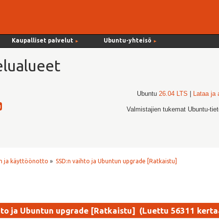
Kaupalliset palvelut
Ubuntu-yhteisö
►
►
lualueet
Ubuntu
26.04 LTS
|
Lataa ja
Valmistajien tukemat Ubuntu-tie
 ja käyttöönotto
»
SSD:n vaihto ja Ubuntun upgrade [Ratkaistu]
hto ja Ubuntun upgrade [Ratkaistu] (Luettu 56311 kerta