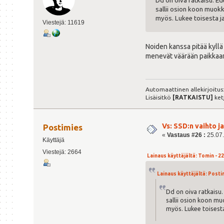
Dd on oiva ratkaisu. E
sallii osion koon muokk
myös. Lukee toisesta ja 
Viestejä: 11619
Noiden kanssa pitää kyllä 
menevät väärään paikkaan.
Automaattinen allekirjoitus
Lisäisitkö
[RATKAISTU]
ket
Vs: SSD:n vaihto 
Postimies
«
Vastaus #26 :
25.07.
Käyttäjä
Viestejä: 2664
Lainaus käyttäjältä: Tomin - 22
Lainaus käyttäjältä: Postim
Dd on oiva ratkaisu
sallii osion koon mu
myös. Lukee toisesta 