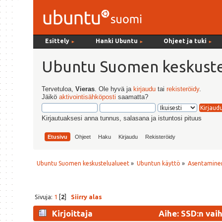
Esittely
Hanki Ubuntu
Ohjeet ja tuki
►
►
►
Ubuntu Suomen keskuste
Tervetuloa,
Vieras
. Ole hyvä ja
kirjaudu
tai
rekisteröidy
.
Jäikö
aktivointisähköposti
saamatta?
Kirjautuaksesi anna tunnus, salasana ja istuntosi pituus
Etusivu
Ohjeet
Haku
Kirjaudu
Rekisteröidy
Ubuntu Suomen keskustelualueet
»
Ubuntun käyttö
»
Asentaminen
Sivuja:
1
[
2
]
Siirry alas
Kirjoittaja
Aihe: SSD:n vai