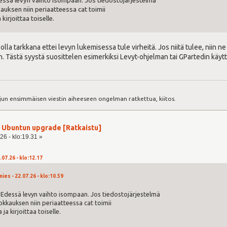
dessä levyn vaihto isompaan. Jos tiedostojärjestelmä
auksen niin periaatteessa cat toimii
kirjoittaa toiselle.
olla tarkkana ettei levyn lukemisessa tule virheitä. Jos niitä tulee, niin ne
 Tästä syystä suosittelen esimerkiksi Levyt-ohjelman tai GPartedin käytt
:
jun ensimmäisen viestin aiheeseen ongelman ratkettua, kiitos.
ja Ubuntun upgrade [Ratkaistu]
26 - klo:19.31 »
.07.26 - klo:12.17
ies - 22.07.26 - klo:10.59
. Edessä levyn vaihto isompaan. Jos tiedostojärjestelmä
okkauksen niin periaatteessa cat toimii
ja kirjoittaa toiselle.