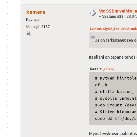
Vs: SSD:n vaihto 
kamara
«
Vastaus #29 :
28.07.
Käyttäjä
Viestejä: 3167
Lainaus käyttäjältä: JaniAlande
Ja on tarkistanut sen 
Itselläni on tapana tehdä
Koodia:
[Valitse]
# Kytken kiintole
df -h
# df:llä katson, 
# sudolla unmount
sudo umount /dev/
# Sitten kloonaan
sudo dd if=/dev/s
Myös levykuvan palautus t