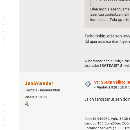
Olen monia asennusmedio
asentaa uudestaan. Eikä
luomiseen. Toki gpsrted
Tarkoitinkin, että sen lev
dd ajaa asiansa ihan hyvin
Automaattinen allekirjoitus
Lisäisitkö
[RATKAISTU]
ket
Vs: SSD:n vaihto 
JaniAlander
«
Vastaus #28 :
28.07.
Käyttäjä / moderaattori+
Viestejä: 3639
Ja on tarkistanut sen dd:
Core i5-9400F 2.9ghz 32GB 
Lenovo T60 Core2Duo 2GB R
Commodore Amiga 500 1M