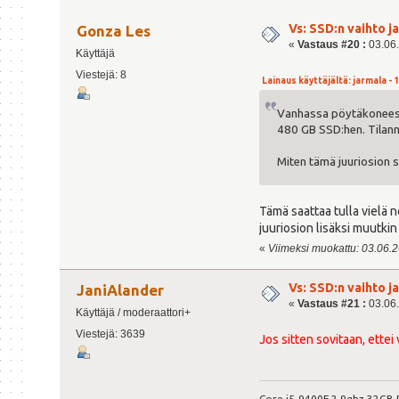
Vs: SSD:n vaihto 
Gonza Les
«
Vastaus #20 :
03.06.
Käyttäjä
Viestejä: 8
Lainaus käyttäjältä: jarmala - 1
Vanhassa pöytäkoneessa
480 GB SSD:hen. Tilann
Miten tämä juuriosion si
Tämä saattaa tulla vielä 
juuriosion lisäksi muutki
«
Viimeksi muokattu: 03.06.26
Vs: SSD:n vaihto 
JaniAlander
«
Vastaus #21 :
03.06.
Käyttäjä / moderaattori+
Viestejä: 3639
Jos sitten sovitaan, ettei 
Core i5-9400F 2.9ghz 32GB 