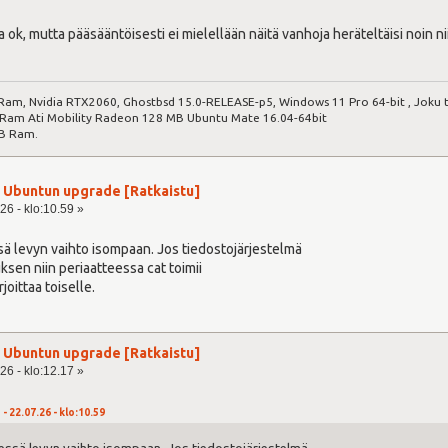
a ok, mutta pääsääntöisesti ei mielellään näitä vanhoja heräteltäisi noin ni
Ram, Nvidia RTX2060, Ghostbsd 15.0-RELEASE-p5, Windows 11 Pro 64-bit , Joku t
am Ati Mobility Radeon 128 MB Ubuntu Mate 16.04-64bit
B Ram.
ja Ubuntun upgrade [Ratkaistu]
26 - klo:10.59 »
sä levyn vaihto isompaan. Jos tiedostojärjestelmä
ksen niin periaatteessa cat toimii
joittaa toiselle.
ja Ubuntun upgrade [Ratkaistu]
26 - klo:12.17 »
- 22.07.26 - klo:10.59