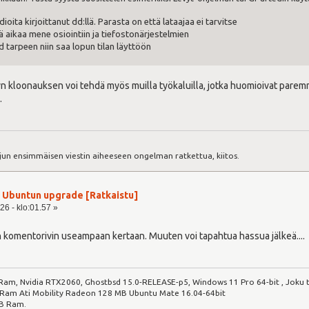
ita kirjoittanut dd:llä. Parasta on että lataajaa ei tarvitse
 aikaa mene osiointiin ja tiefostonärjestelmien
 tarpeen niin saa lopun tilan läyttöön
yn kloonauksen voi tehdä myös muilla työkaluilla, jotka huomioivat paremmi
.
:
jun ensimmäisen viestin aiheeseen ongelman ratkettua, kiitos.
ja Ubuntun upgrade [Ratkaistu]
26 - klo:01.57 »
n komentorivin useampaan kertaan. Muuten voi tapahtua hassua jälkeä....
Ram, Nvidia RTX2060, Ghostbsd 15.0-RELEASE-p5, Windows 11 Pro 64-bit , Joku t
am Ati Mobility Radeon 128 MB Ubuntu Mate 16.04-64bit
B Ram.