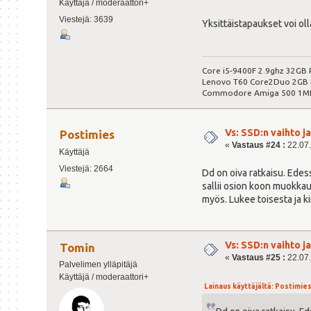
Käyttäjä / moderaattori+
Viestejä: 3639
Yksittäistapaukset voi oll
Core i5-9400F 2.9ghz 32GB 
Lenovo T60 Core2Duo 2GB R
Commodore Amiga 500 1M
Vs: SSD:n vaihto 
Postimies
«
Vastaus #24 :
22.07.
Käyttäjä
Viestejä: 2664
Dd on oiva ratkaisu. Edes
sallii osion koon muokkau
myös. Lukee toisesta ja kir
Vs: SSD:n vaihto 
Tomin
«
Vastaus #25 :
22.07.
Palvelimen ylläpitäjä
Käyttäjä / moderaattori+
Lainaus käyttäjältä: Postimies 