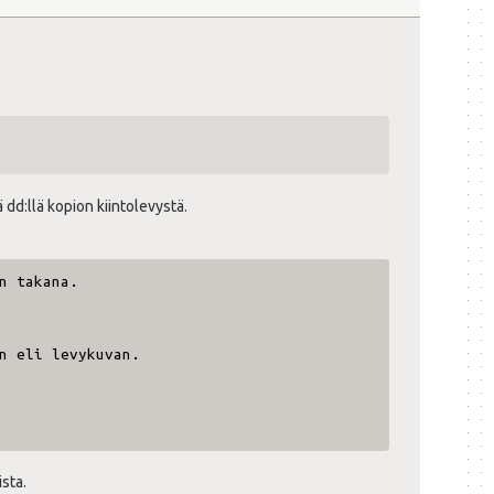
dd:llä kopion kiintolevystä.
n takana.
n eli levykuvan.
sta.