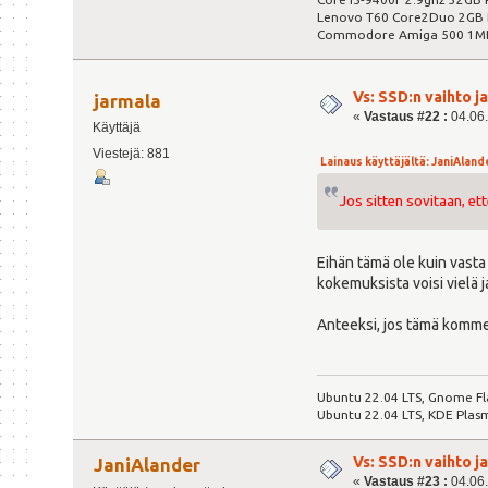
Lenovo T60 Core2Duo 2GB R
Commodore Amiga 500 1M
Vs: SSD:n vaihto 
jarmala
«
Vastaus #22 :
04.06.
Käyttäjä
Viestejä: 881
Lainaus käyttäjältä: JaniAlande
Jos sitten sovitaan, ett
Eihän tämä ole kuin vasta
kokemuksista voisi vielä j
Anteeksi, jos tämä kommen
Ubuntu 22.04 LTS, Gnome Fl
Ubuntu 22.04 LTS, KDE Plas
Vs: SSD:n vaihto 
JaniAlander
«
Vastaus #23 :
04.06.