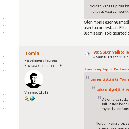
Noiden kanssa pitää kyll
menevät väärään paikka
Olen monia asennusmedioita
asentaa uudestaan. Eikä a
luomiseen. Toki gpsrted t
Vs: SSD:n vaihto 
Tomin
«
Vastaus #27 :
25.07.
Palvelimen ylläpitäjä
Käyttäjä / moderaattori+
Lainaus käyttäjältä: Postimies 
Lainaus käyttäjältä: Tomin 
Lainaus käyttäjältä: Po
Viestejä: 11619
Dd on oiva ratka
sallii osion koo
myös. Lukee toise
Noiden kanssa pitää k
menevät väärään pai