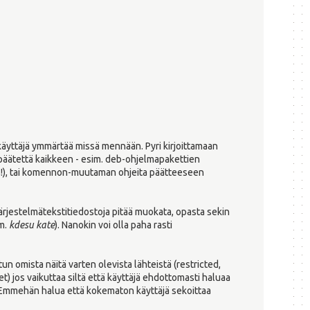
 käyttäjä ymmärtää missä mennään. Pyri kirjoittamaan
a päätettä kaikkeen - esim. deb-ohjelmapakettien
n!), tai komennon-muutaman ohjeita päätteeseen
järjestelmätekstitiedostoja pitää muokata, opasta sekin
im.
kdesu kate
). Nanokin voi olla paha rasti
un omista näitä varten olevista lähteistä (restricted,
t) jos vaikuttaa siltä että käyttäjä ehdottomasti haluaa
. Emmehän halua että kokematon käyttäjä sekoittaa