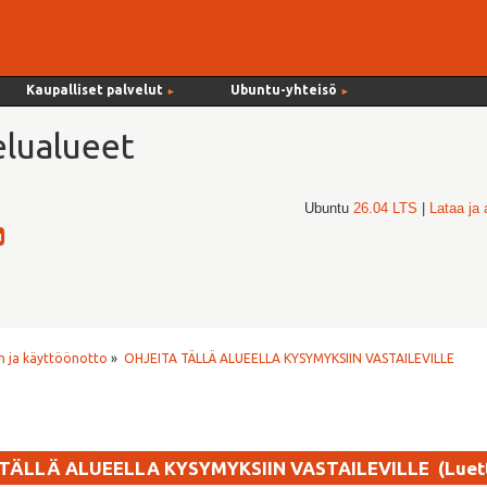
Kaupalliset palvelut
Ubuntu-yhteisö
►
►
lualueet
Ubuntu
26.04 LTS
|
Lataa ja
 ja käyttöönotto
»
OHJEITA TÄLLÄ ALUEELLA KYSYMYKSIIN VASTAILEVILLE
 TÄLLÄ ALUEELLA KYSYMYKSIIN VASTAILEVILLE (Luett