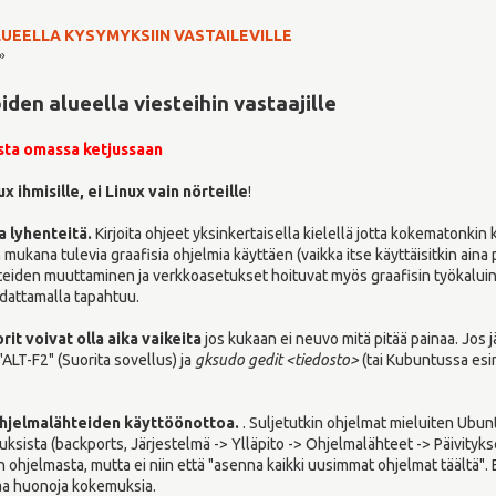
LUEELLA KYSYMYKSIIN VASTAILEVILLE
»
oiden alueella viesteihin vastaajille
sta
omassa ketjussaan
x ihmisille, ei Linux vain nörteille
!
a lyhenteitä.
Kirjoita ohjeet yksinkertaisella kielellä jotta kokematonkin
mukana tulevia graafisia ohjelmia käyttäen (vaikka itse käyttäisitkin ain
eiden muuttaminen ja verkkoasetukset hoituvat myös graafisin työkalui
udattamalla tapahtuu.
rit voivat olla aika vaikeita
jos kukaan ei neuvo mitä pitää painaa. Jos 
 "ALT-F2" (Suorita sovellus) ja
gksudo gedit <tiedosto>
(tai Kubuntussa es
ohjelmalähteiden käyttöönottoa.
. Suljetutkin ohjelmat mieluiten Ubunt
uksista (backports, Järjestelmä -> Ylläpito -> Ohjelmalähteet -> Päivitykse
 ohjelmasta, mutta ei niin että "asenna kaikki uusimmat ohjelmat täältä"
saa huonoja kokemuksia.