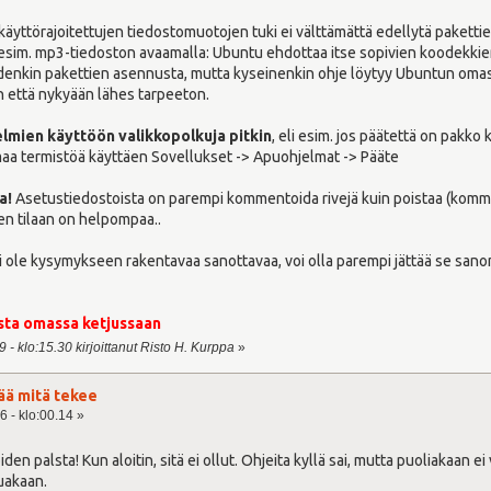
 käyttörajoitettujen tiedostomuotojen tuki ei välttämättä edellytä paketti
 esim. mp3-tiedoston avaamalla: Ubuntu ehdottaa itse sopivien koodekkie
joidenkin pakettien asennusta, mutta kyseinenkin ohje löytyy Ubuntun om
 että nykyään lähes tarpeeton.
lmien käyttöön valikkopolkuja pitkin
, eli esim. jos päätettä on pakko 
aa termistöä käyttäen Sovellukset -> Apuohjelmat -> Pääte
a!
Asetustiedostoista on parempi kommentoida rivejä kuin poistaa (komment
en tilaan on helpompaa..
i ole kysymykseen rakentavaa sanottavaa, voi olla parempi jättää se sanoma
sta
omassa ketjussaan
 - klo:15.30 kirjoittanut Risto H. Kurppa
»
ä mitä tekee
6 - klo:00.14 »
joiden palsta! Kun aloitin, sitä ei ollut. Ohjeita kyllä sai, mutta puoliakaan e
juakaan.