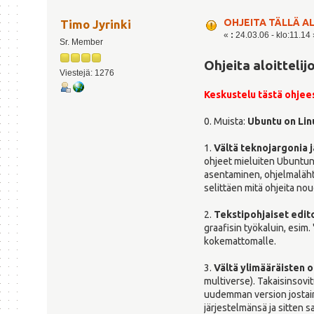
OHJEITA TÄLLÄ A
Timo Jyrinki
«
:
24.03.06 - klo:11.14 
Sr. Member
Ohjeita aloittelij
Viestejä: 1276
Keskustelu tästä ohjee
0. Muista:
Ubuntu on Linu
1.
Vältä teknojargonia j
ohjeet mieluiten Ubuntun 
asentaminen, ohjelmaläht
selittäen mitä ohjeita no
2.
Tekstipohjaiset edito
graafisin työkaluin, esim.
kokemattomalle.
3.
Vältä ylimääräisten 
multiverse). Takaisinsovit
uudemman version jostain
järjestelmänsä ja sitten 