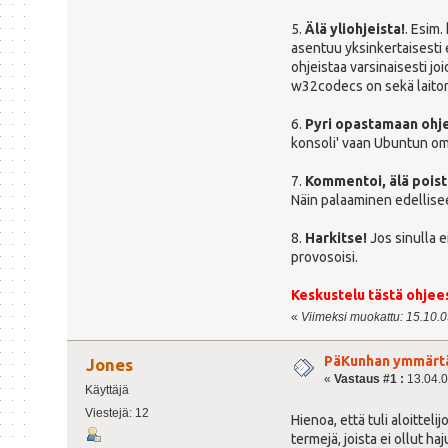
5.
Älä yliohjeista!
. Esim.
asentuu yksinkertaisesti
ohjeistaa varsinaisesti 
w32codecs on sekä laiton
6.
Pyri opastamaan ohje
konsoli' vaan Ubuntun om
7.
Kommentoi, älä poist
Näin palaaminen edellise
8.
Harkitse!
Jos sinulla e
provosoisi.
Keskustelu tästä ohjee
«
Viimeksi muokattu: 15.10.09
PäKunhan ymmärtä
Jones
«
Vastaus #1 :
13.04.0
Käyttäjä
Viestejä: 12
Hienoa, että tuli aloitteli
termejä, joista ei ollut ha