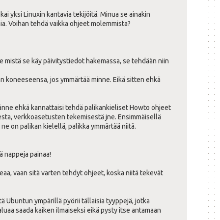
i yksi Linuxin kantavia tekijöitä. Minua se ainakin
lmia. Voihan tehdä vaikka ohjeet molemmista?
le mistä se käy päivitystiedot hakemassa, se tehdään niin
aan koneeseensa, jos ymmärtää minne. Eikä sitten ehkä
tänne ehkä kannattaisi tehdä palikankieliset Howto ohjeet
sesta, verkkoasetusten tekemisestä jne. Ensimmäisellä
 ne on palikan kielellä, palikka ymmärtää niitä.
tä nappeja painaa!
keaa, vaan sitä varten tehdyt ohjeet, koska niitä tekevät
ä Ubuntun ympärillä pyörii tällaisia tyyppejä, jotka
haluaa saada kaiken ilmaiseksi eikä pysty itse antamaan