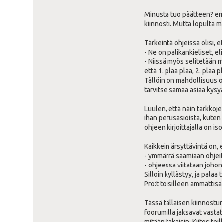
Minusta tuo päätteen? emu
kiinnosti. Mutta lopulta 
Tärkeintä ohjeissa olisi, e
- Ne on palikankieliset, e
- Niissä myös selitetään 
että 1. plaa plaa, 2. plaa p
Tällöin on mahdollisuus o
tarvitse samaa asiaa kys
Luulen, että näin tarkkoj
ihan perusasioista, kute
ohjeen kirjoittajalla on is
Kaikkein ärsyttävintä on, e
- ymmärrä saamiaan ohjeita
- ohjeessa viitataan joh
Silloin kyllästyy, ja pala
Pro:t toisilleen ammattisa
Tässä tällaisen kiinnostun
foorumilla jaksavat vasta
mitään takaisin. Kiitos teill