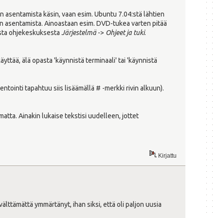
en asentamista käsin, vaan esim. Ubuntu 7.04:stä lähtien
n asentamista. Ainoastaan esim. DVD-tukea varten pitää
asta ohjekeskuksesta
Järjestelmä
->
Ohjeet ja tuki
.
käyttää, älä opasta 'käynnistä terminaali' tai 'käynnistä
ointi tapahtuu siis lisäämällä # -merkki rivin alkuun).
tta. Ainakin lukaise tekstisi uudelleen, jottet
Kirjattu
i välttämättä ymmärtänyt, ihan siksi, että oli paljon uusia