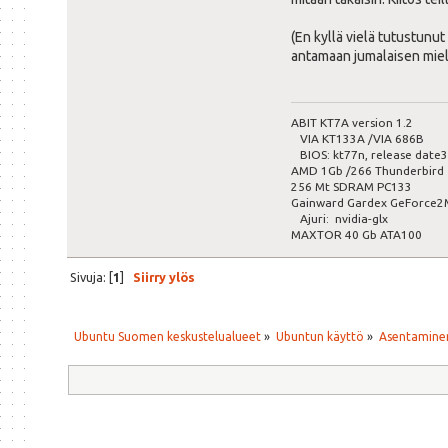
(En kyllä vielä tutustunut
antamaan jumalaisen mieli
ABIT KT7A version 1.2
VIA KT133A /VIA 686B
BIOS: kt77n, release date3
AMD 1Gb /266 Thunderbird
256 Mt SDRAM PC133
Gainward Gardex GeForce
Ajuri: nvidia-glx
MAXTOR 40 Gb ATA100
Sivuja: [
1
]
Siirry ylös
Ubuntu Suomen keskustelualueet
»
Ubuntun käyttö
»
Asentaminen