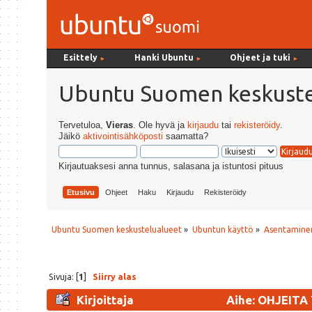
Esittely
Hanki Ubuntu
Ohjeet ja tuki
►
►
►
Ubuntu Suomen keskuste
Tervetuloa,
Vieras
. Ole hyvä ja
kirjaudu
tai
rekisteröidy
.
Jäikö
aktivointisähköposti
saamatta?
Kirjautuaksesi anna tunnus, salasana ja istuntosi pituus
Etusivu
Ohjeet
Haku
Kirjaudu
Rekisteröidy
Ubuntu Suomen keskustelualueet
»
Ubuntun käyttö
»
Asentaminen
Sivuja: [
1
]
Siirry alas
Kirjoittaja
Aihe: OHJEITA