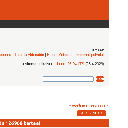
Uutiset:
 asenna
|
Tutustu yhteisöön
|
Blogi
|
Yritysten tarjoamat palvelut
Uusimmat julkaisut:
Ubuntu 26.04 LTS
(23.4.2026)
« edellinen
seuraava »
TULOSTUSVERSIO
u 126968 kertaa)