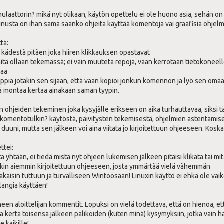
laattorin? mikä nyt olikaan, käytön opettelu ei ole huono asia, sehän on ka
minusta on ihan sama saanko ohjeita käyttää komentoja vai graafisia ohje
ttä:
li kädestä pitäen joka hiiren klikkauksen opastavat
mitä ollaan tekemässä; ei vain muuteta repoja, vaan kerrotaan tietokoneel
laa
ppia jotakin sen sijaan, että vaan kopioi jonkun komennon ja lyö sen om
yä montaa kertaa ainakaan saman tyypin.
en ohjeiden tekeminen joka kysyjälle erikseen on aika turhauttavaa, siksi 
n komentotulkin? käytöstä, päivitysten tekemisestä, ohjelmien astentami
o duuni, mutta sen jälkeen voi aina viitata jo kirjoitettuun ohjeeseen. Koska
ttei:
 yhtään, ei tiedä mistä nyt ohjeen lukemisen jälkeen pitäisi klikata tai mi
onkin aiemmin kirjoitettuun ohjeeseen, josta ymmärtää vielä vähemmän
a takaisin tuttuun ja turvalliseen Wintoosaan! Linuxin käyttö ei ehkä ole vai
langia käyttäen!
een aloittelijan kommentit. Lopuksi on vielä todettava, että on hienoa, ett
ta kerta toisensa jälkeen palikoiden (kuten minä) kysymyksiin, jotka vain 
e kaikille!