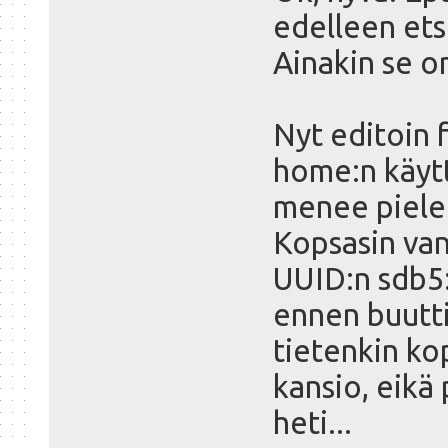
edelleen etsi
Ainakin se o
Nyt editoin f
home:n käytt
menee piele
Kopsasin van
UUID:n sdb5:
ennen buutti
tietenkin ko
kansio, eikä 
heti...