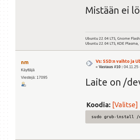
Mistään ei l
Ubuntu 22.04 LTS, Gnome Flash
Ubuntu 22.04 LTS, KDE Plasma,
Vs: SSD:n vaihto ja 
nm
«
Vastaus #10 :
04.11.25 -
Käyttäjä
Viestejä: 17095
Laite on /de
Koodia:
[Valitse]
sudo grub-install /