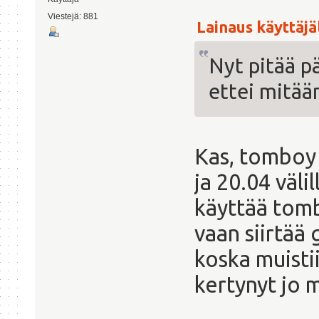
Viestejä: 881
Lainaus käyttäjäl
Nyt pitää pä
ettei mitää
Kas, tomboy 
ja 20.04 väli
käyttää tom
vaan siirtää
koska muisti
kertynyt jo m