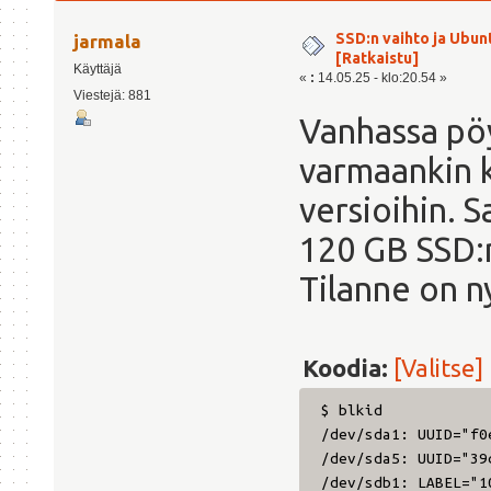
SSD:n vaihto ja Ubu
jarmala
[Ratkaistu]
Käyttäjä
«
:
14.05.25 - klo:20.54 »
Viestejä: 881
Vanhassa pö
varmaankin k
versioihin. S
120 GB SSD:
Tilanne on n
Koodia:
[Valitse]
$ blkid
/dev/sda1: UUID="f0
/dev/sda5: UUID="39
/dev/sdb1: LABEL="1