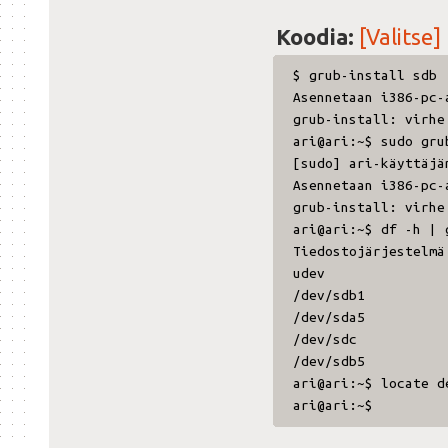
Koodia:
[Valitse]
$ grub-install sdb
Asennetaan i386-pc-
grub-install: virhe
ari@ari:~$ sudo gru
[sudo] ari-käyttäjä
Asennetaan i386-pc-
grub-install: virhe
ari@ari:~$ df -h | 
Tiedostojärjestelm
udev 3,9G
/dev/sdb1 7
/dev/sda5 82
/dev/sdc 3,6T 1
/dev/sdb5 366G
ari@ari:~$ locate d
ari@ari:~$