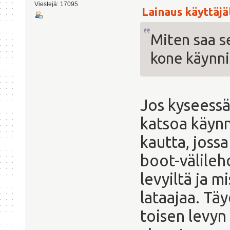
Viestejä: 17095
Lainaus käyttäjäl
Miten saa se
kone käynnis
Jos kyseessä
katsoa käynn
kautta, joss
boot-välilehd
levyiltä ja m
lataajaa. Tä
toisen levyn 