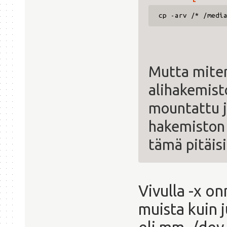
cp -arv /* /medi
Mutta miten
alihakemist
mountattu j
hakemiston 
tämä pitäisi
Vivulla -x on
muista kuin 