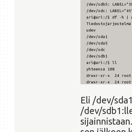
/dev/sdb5: LABEL="3
/dev/sdc: LABEL="4t
ari@ari:/$ df -h | 
Tiedostojärjestelm
udev 3,9G
/dev/sda1 28
/dev/sda5 82
/dev/sdc 3,6T 1
/dev/sdb1 98G
ari@ari:/$ ll
yhteensä 108
drwxr-xr-x 24 root
drwxr-xr-x 24 root
drwxr-xr-x 2 root
drwxr-xr-x 3 root
Eli /dev/sda1
drwxrwxr-x 2 root
/dev/sdb1:ll
drwxr-xr-x 21 root
drwxr-xr-x 178 root
sijainnistaa
drwxr-xr-x 5 root
lrwxrwxrwx 1 root
sen jälkeen 