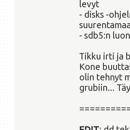
levyt
- disks -ohje
suurentamaa
- sdb5:n luo
Tikku irti ja
Kone buuttas
olin tehnyt 
grubiin... T
=========
EDIT
: dd tek