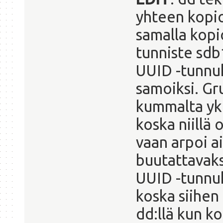
yhteen kopio
samalla kopi
tunniste sdb
UUID -tunnuks
samoiksi. Gru
kummalta ykk
koska niillä 
vaan arpoi 
buutattavaks
UUID -tunnuk
koska siihen
dd:llä kun ko