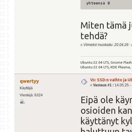
yhteensä 8
Miten tämä ju
tehdä?
«
Viimeksi muokattu: 20.04.26 - k
Ubuntu 22.04 LTS, Gnome Flash
Ubuntu 22.04 LTS, KDE Plasma,
Vs: SSD:n vaihto ja 
qwertyy
«
Vastaus #1 :
14.05.25 - 
Käyttäjä
Viestejä: 6324
Eipä ole käy
osioiden kans
käyttänyt kyl
haluttuun ta