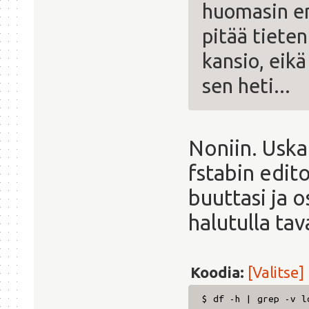
huomasin en
pitää tieten
kansio, eikä
sen heti...
Noniin. Uska
fstabin edit
buuttasi ja o
halutulla tava
Koodia:
[Valitse]
$ df -h | grep -v l