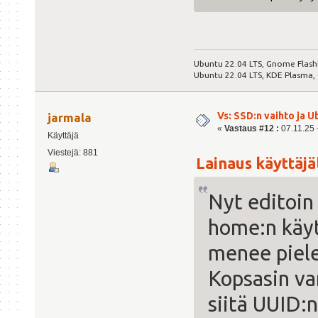
Ubuntu 22.04 LTS, Gnome Flash
Ubuntu 22.04 LTS, KDE Plasma,
Vs: SSD:n vaihto ja 
jarmala
«
Vastaus #12 :
07.11.25 -
Käyttäjä
Viestejä: 881
Lainaus käyttäjäl
Nyt editoin 
home:n käyt
menee piele
Kopsasin va
siitä UUID:n