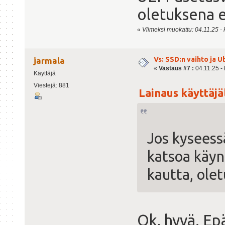
oletuksena e
«
Viimeksi muokattu: 04.11.25 - k
Vs: SSD:n vaihto ja 
jarmala
«
Vastaus #7 :
04.11.25 - 
Käyttäjä
Viestejä: 881
Lainaus käyttäjäl
Jos kyseess
katsoa käyn
kautta, ole
Ok, hyvä. Ep