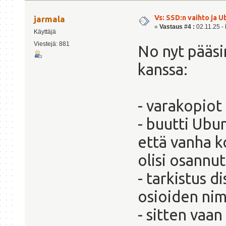
Vs: SSD:n vaihto ja 
jarmala
«
Vastaus #4 :
02.11.25 - 
Käyttäjä
Viestejä: 881
No nyt pääsi
kanssa:
- varakopiot
- buutti Ubu
että vanha k
olisi osannut
- tarkistus d
osioiden ni
- sitten vaan