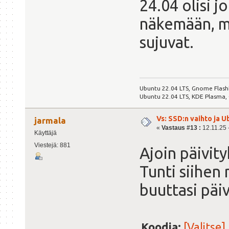
24.04 olisi j
näkemään, mi
sujuvat.
Ubuntu 22.04 LTS, Gnome Flash
Ubuntu 22.04 LTS, KDE Plasma,
Vs: SSD:n vaihto ja 
jarmala
«
Vastaus #13 :
12.11.25 -
Käyttäjä
Viestejä: 881
Ajoin päivit
Tunti siihen 
buuttasi päiv
Koodia:
[Valitse]