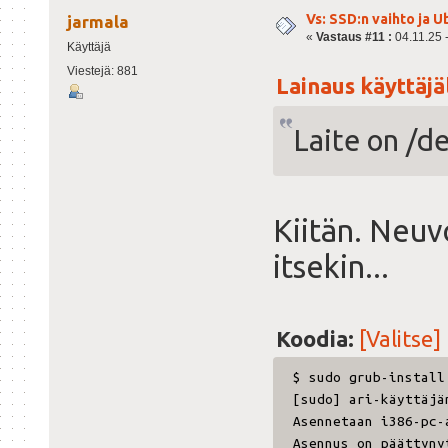
Vs: SSD:n vaihto ja 
jarmala
«
Vastaus #11 :
04.11.25 -
Käyttäjä
Viestejä: 881
Lainaus käyttäjäl
Laite on /d
Kiitän. Neuvo
itsekin...
Koodia:
[Valitse]
$ sudo grub-install
[sudo] ari-käyttäjä
Asennetaan i386-pc-
Asennus on päättyny