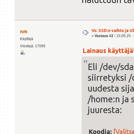
Vs: SSD:n vaihto ja 
nm
«
Vastaus #2 :
15.05.25 - 
Käyttäjä
Viestejä: 17095
Lainaus käyttäjäl
Eli /dev/sda
siirretyksi 
uudesta sij
/home:n ja 
juuresta:
Koodia:
[Valits