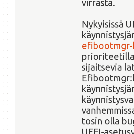
virrasta.
Nykyisissä U
käynnistysjär
efibootmgr-
prioriteetilla
sijaitsevia l
Efibootmgr:l
käynnistysjär
käynnistysva
vanhemmissa
tosin olla b
UEFI-asetusv