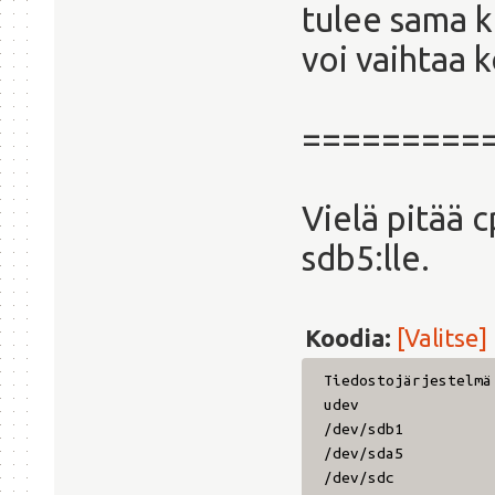
tulee sama ku
voi vaihtaa 
=========
Vielä pitää 
sdb5:lle.
Koodia:
[Valitse]
Tiedostojärjestelm
udev 3,9G
/dev/sdb1 7
/dev/sda5 82
/dev/sdc 3,6T 1