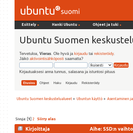
Esittely
Hanki Ubuntu
Ohjeet ja tuki
►
►
►
Ubuntu Suomen keskustel
Tervetuloa,
Vieras
. Ole hyvä ja
kirjaudu
tai
rekisteröidy
.
Jäikö
aktivointisähköposti
saamatta?
Kirjautuaksesi anna tunnus, salasana ja istuntosi pituus
Etusivu
Ohjeet
Haku
Kirjaudu
Rekisteröidy
Ubuntu Suomen keskustelualueet
»
Ubuntun käyttö
»
Asentaminen j
Sivuja: [
1
]
2
Siirry alas
Kirjoittaja
Aihe: SSD:n vaiht