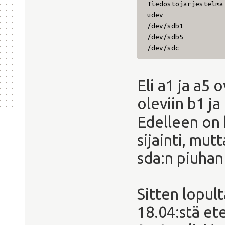
Tiedostojärjestelm
udev 3,9G
/dev/sdb1 7
/dev/sdb5 366
/dev/sdc 3,6T 1
Eli a1 ja a5 
oleviin b1 ja
Edelleen on 
sijainti, mutt
sda:n piuhan
Sitten lopul
18.04:stä et