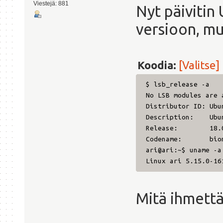
Viestejä: 881
Nyt päiviti
versioon, mu
Koodia:
[Valitse]
$ lsb_release -a
No LSB modules are 
Distributor ID:
Ubu
Description:
Ubu
Release:
18.
Codename:
bio
ari@ari:~$ uname -a
Linux ari 5.15.0-16
Mitä ihmettä