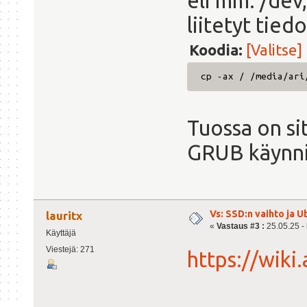
eli mm. /dev
liitetyt tied
Koodia:
[Valitse]
cp -ax / /media/ari
Tuossa on si
GRUB käynni
Vs: SSD:n vaihto ja 
lauritx
«
Vastaus #3 :
25.05.25 - 
Käyttäjä
Viestejä: 271
https://wiki