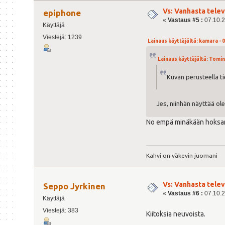
Vs: Vanhasta tele
epiphone
«
Vastaus #5 :
07.10.2
Käyttäjä
Viestejä: 1239
Lainaus käyttäjältä: kamara - 0
Lainaus käyttäjältä: Tomin 
Kuvan perusteella t
Jes, niinhän näyttää ol
No empä minäkään hoksann
Kahvi on väkevin juomani
Vs: Vanhasta tele
Seppo Jyrkinen
«
Vastaus #6 :
07.10.2
Käyttäjä
Viestejä: 383
Kiitoksia neuvoista.