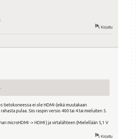
.
Kirjattu
.
. Jos tietokoneessa ei ole HDMI-(eikä muutakaan
rahasta pulaa. Siis raspin versio 400 tai 4 tai mieluiten 5.
ohan microHDMI -> HDMI ) ja virtalähteen (Mielellään 5,1 V
Kirjattu