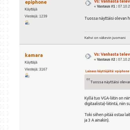
Vs: Vanhasta tele
epiphone
«
Vastaus #1 :
07.10.2
Käyttäjä
Viestejä: 1239
Tuossa näyttäisi olevan h
Kahvi on väkevin juomani
Vs: Vanhasta tele
kamara
«
Vastaus #2 :
07.10.2
Käyttäjä
Viestejä: 3167
Lainaus käyttäjältä: epiphone -
Tuossa näyttäisi olevan
Kyllä tuo VGA-liitin on ni
digitaalista)-liitintä, nii
Toki siihen pitää ostaa l
ja 3 A ainakin).