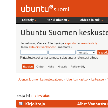
Esittely
Hanki Ubuntu
Ohjeet ja tuki
►
►
►
Ubuntu Suomen keskuste
Tervetuloa,
Vieras
. Ole hyvä ja
kirjaudu
tai
rekisteröidy
.
Jäikö
aktivointisähköposti
saamatta?
Kirjautuaksesi anna tunnus, salasana ja istuntosi pituus
Etusivu
Ohjeet
Haku
Kirjaudu
Rekisteröidy
Ubuntu Suomen keskustelualueet
»
Ubuntun käyttö
»
Laitealue
»
Sivuja: [
1
]
2
Siirry alas
Kirjoittaja
Aihe: Vanhasta 