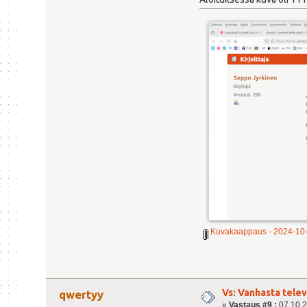
Kuvakaappaus - 2024-10-
Vs: Vanhasta tele
qwertyy
«
Vastaus #9 :
07.10.2