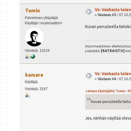
Vs: Vanhasta tele
Tomin
«
Vastaus #3 :
07.10.2
Palvelimen ylläpitäjä
Käyttäjä / moderaattori+
Kuvan perusteella tietoko
Automaattinen allekirjoitus
Viestejä: 11619
Lisäisitkö
[RATKAISTU]
ket
Vs: Vanhasta tele
kamara
«
Vastaus #4 :
07.10.2
Käyttäjä
Viestejä: 3167
Lainaus käyttäjältä: Tomin - 07
Kuvan perusteella tieto
Jes, niinhän näyttää oleva