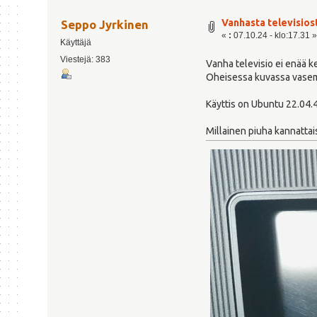
Vanhasta televisio
Seppo Jyrkinen
«
:
07.10.24 - klo:17.31 
Käyttäjä
Viestejä: 383
Vanha televisio ei enää k
Oheisessa kuvassa vasemma
Käyttis on Ubuntu 22.04.
Millainen piuha kannattais