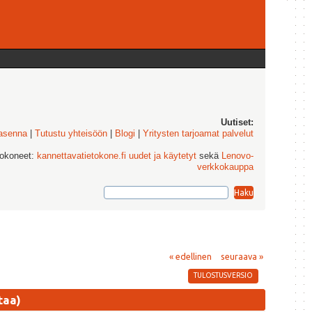
Uutiset:
 asenna
|
Tutustu yhteisöön
|
Blogi
|
Yritysten tarjoamat palvelut
tokoneet:
kannettavatietokone.fi uudet ja käytetyt
sekä
Lenovo-
verkkokauppa
« edellinen
seuraava »
TULOSTUSVERSIO
taa)