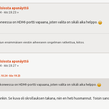
visiosta apunäyttö
4 - klo:19.23 »
neessa on HDMI-portti vapaana, joten valita on sikäli aika helppo.
:
jun ensimmäisen viestin aiheeseen ongelman ratkettua, kiitos.
visiosta apunäyttö
4 - klo:19.27 »
.10.24 - klo:19.23
koneessa on HDMI-portti vapaana, joten valita on sikäli aika helppo.
nkin. Se kuva oli skrollauksen takana, niin en heti huomannut. Toisin sano