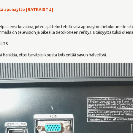
sta apunäyttö [RATKAISTU]
»
elpaa ensi keväänä, joten ajattelin tehdä siitä apunäytön tietokoneelle sit
lla on television ja oikealla tietokoneen rei’itys. Etäisyyttä tulisi olem
4 LTS
i hankkia, ettei tarvitsisi korjata kytkentää savun hälvettyä.