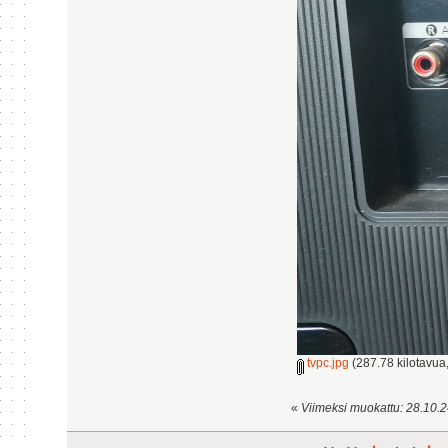
tvpc.jpg
(287.78 kilotavua,
«
Viimeksi muokattu: 28.10.24