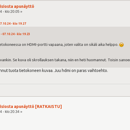
visiosta apunäyttö
4 - klo:20.05 »
7.10.24 - klo:19.27
- 07.10.24 - klo:19.23
ietokoneessa on HDMI-portti vapaana, joten valita on sikäli aika helppo.
evankin. Se kuva oli skrollauksen takana, niin en heti huomannut. Toisin sanoen
ut tuota tietokoneen kuvaa. Juu hdmi on paras vaihtoehto.
visiosta apunäyttö [RATKAISTU]
4 - klo:20.34 »