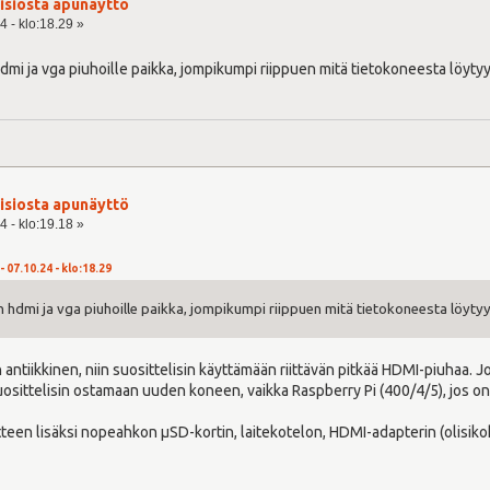
visiosta apunäyttö
4 - klo:18.29 »
dmi ja vga piuhoille paikka, jompikumpi riippuen mitä tietokoneesta löytyy
visiosta apunäyttö
4 - klo:19.18 »
 07.10.24 - klo:18.29
 hdmi ja vga piuhoille paikka, jompikumpi riippuen mitä tietokoneesta löytyy
in antiikkinen, niin suosittelisin käyttämään riittävän pitkää HDMI-piuhaa
n suosittelisin ostamaan uuden koneen, vaikka Raspberry Pi (400/4/5), jos on 
aitteen lisäksi nopeahkon µSD-kortin, laitekotelon, HDMI-adapterin (olisik