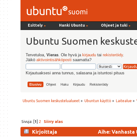
Esittely
Hanki Ubuntu
Ohjeet ja tuki
►
►
►
Ubuntu Suomen keskuste
Tervetuloa,
Vieras
. Ole hyvä ja
kirjaudu
tai
rekisteröidy
.
Jäikö
aktivointisähköposti
saamatta?
Kirjautuaksesi anna tunnus, salasana ja istuntosi pituus
Etusivu
Ohjeet
Haku
Kirjaudu
Rekisteröidy
Ubuntu Suomen keskustelualueet
»
Ubuntun käyttö
»
Laitealue
»
Sivuja: [
1
]
2
Siirry alas
Kirjoittaja
Aihe: Vanhasta 