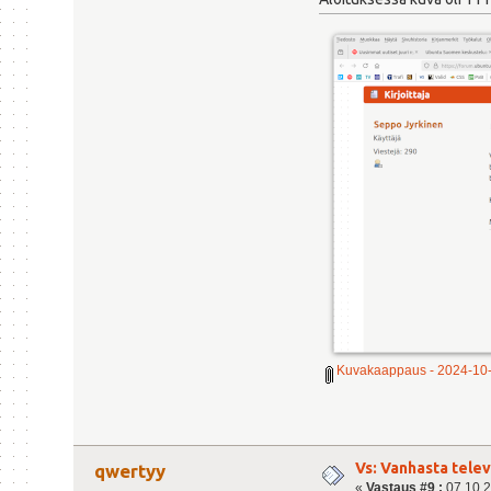
Kuvakaappaus - 2024-10-
Vs: Vanhasta tele
qwertyy
«
Vastaus #9 :
07.10.2