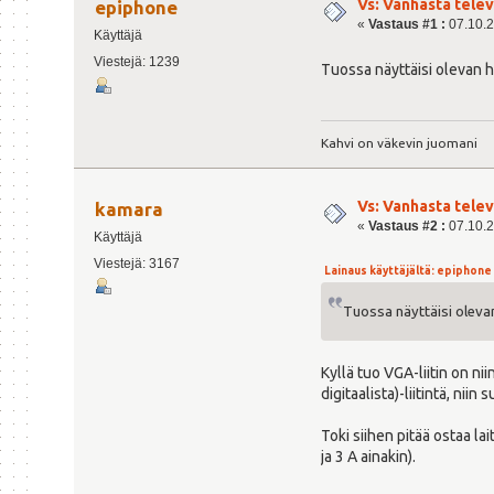
Vs: Vanhasta tele
epiphone
«
Vastaus #1 :
07.10.2
Käyttäjä
Viestejä: 1239
Tuossa näyttäisi olevan h
Kahvi on väkevin juomani
Vs: Vanhasta tele
kamara
«
Vastaus #2 :
07.10.2
Käyttäjä
Viestejä: 3167
Lainaus käyttäjältä: epiphone -
Tuossa näyttäisi olevan
Kyllä tuo VGA-liitin on ni
digitaalista)-liitintä, nii
Toki siihen pitää ostaa l
ja 3 A ainakin).