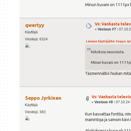
Minun kuvani on 1111px l
Vs: Vanhasta tele
qwertyy
«
Vastaus #7 :
07.10.2
Käyttäjä
Viestejä: 6324
Lainaus käyttäjältä: Seppo Jyrk
Kiitoksia neuvoista.
Minun kuvani on 1111px
Täsmennätkö hiukan mitä 
Vs: Vanhasta telev
Seppo Jyrkinen
«
Vastaus #8 :
07.10.24 
Käyttäjä
Viestejä: 383
Kun kasvattaa fonttia, ni
mainintoja ja samoin kävi i
Aloituksessa kuva oli 11