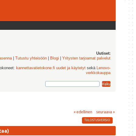
Uutiset:
 asenna
|
Tutustu yhteisöön
|
Blogi
|
Yritysten tarjoamat palvelut
tokoneet:
kannettavatietokone.fi uudet ja käytetyt
sekä
Lenovo-
verkkokauppa
« edellinen
seuraava »
TULOSTUSVERSIO
taa)