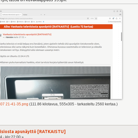
07 21-41-35.png
(111.86 kilotavua, 555x305 - tarkasteltu 2560 kertaa.)
visiosta apunäyttö [RATKAISTU]
4 - klo:22.00 »