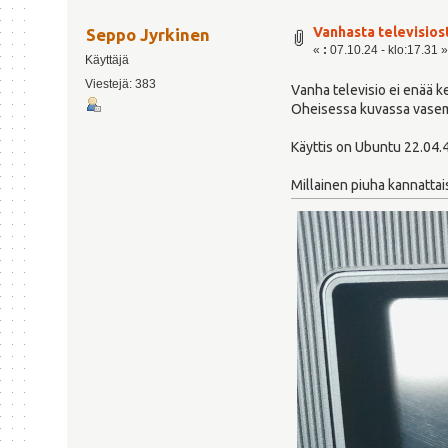
Vanhasta televisio
Seppo Jyrkinen
«
:
07.10.24 - klo:17.31 
Käyttäjä
Viestejä: 383
Vanha televisio ei enää k
Oheisessa kuvassa vasemma
Käyttis on Ubuntu 22.04.
Millainen piuha kannattais