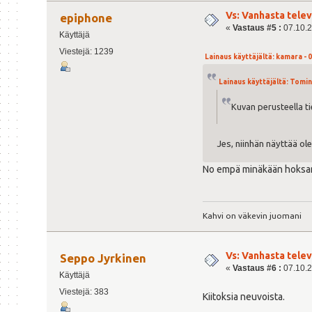
Vs: Vanhasta tele
epiphone
«
Vastaus #5 :
07.10.2
Käyttäjä
Viestejä: 1239
Lainaus käyttäjältä: kamara - 0
Lainaus käyttäjältä: Tomin 
Kuvan perusteella t
Jes, niinhän näyttää ol
No empä minäkään hoksann
Kahvi on väkevin juomani
Vs: Vanhasta tele
Seppo Jyrkinen
«
Vastaus #6 :
07.10.2
Käyttäjä
Viestejä: 383
Kiitoksia neuvoista.