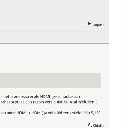
.
Kirjattu
.
. Jos tietokoneessa ei ole HDMI-(eikä muutakaan
rahasta pulaa. Siis raspin versio 400 tai 4 tai mieluiten 5.
ohan microHDMI -> HDMI ) ja virtalähteen (Mielellään 5,1 V
Kirjattu