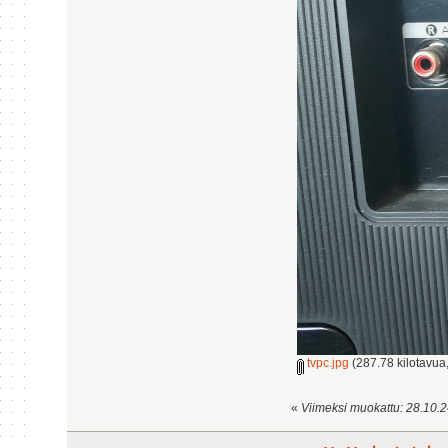
tvpc.jpg
(287.78 kilotavua,
«
Viimeksi muokattu: 28.10.24