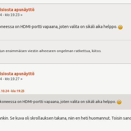
visiosta apunäyttö
4 - klo:19.23 »
neessa on HDMI-portti vapaana, joten valita on sikäli aika helppo.
:
jun ensimmäisen viestin aiheeseen ongelman ratkettua, kiitos.
visiosta apunäyttö
4 - klo:19.27 »
.10.24 - klo:19.23
koneessa on HDMI-portti vapaana, joten valita on sikäli aika helppo.
nkin. Se kuva oli skrollauksen takana, niin en heti huomannut. Toisin sano