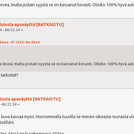
eveä, mutta jostain syystä se on kasvanut kovasti. Olisiko 100% hyvä au
visiosta apunäyttö [RATKAISTU]
4 - klo:21.14 »
inen - 07.10.24 - klo:20.34
 leveä, mutta jostain syystä se on kasvanut kovasti. Olisiko 100% hyvä au
tarkoitat?
isiosta apunäyttö [RATKAISTU]
- klo:21.54 »
in kuva kasvaa myös. Huonommalla tuurilla se menee oikeasta reunasta ulos
tselläni.
11px, tässä on kuvakaappaus 555px.