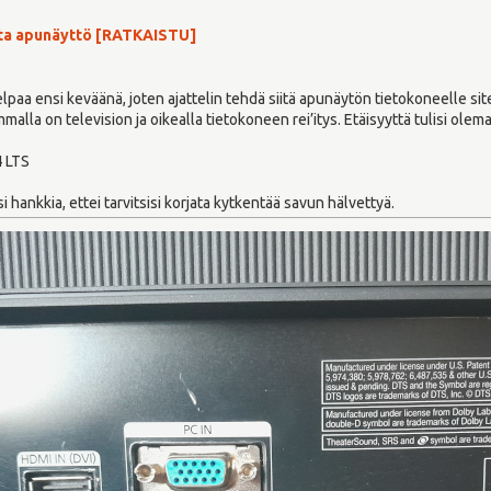
sta apunäyttö [RATKAISTU]
»
elpaa ensi keväänä, joten ajattelin tehdä siitä apunäytön tietokoneelle sit
lla on television ja oikealla tietokoneen rei’itys. Etäisyyttä tulisi olem
4 LTS
i hankkia, ettei tarvitsisi korjata kytkentää savun hälvettyä.