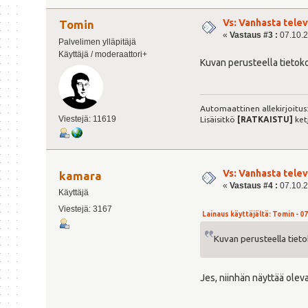
Vs: Vanhasta tele
Tomin
«
Vastaus #3 :
07.10.2
Palvelimen ylläpitäjä
Käyttäjä / moderaattori+
Kuvan perusteella tietoko
Automaattinen allekirjoitus
Viestejä: 11619
Lisäisitkö
[RATKAISTU]
ket
Vs: Vanhasta tele
kamara
«
Vastaus #4 :
07.10.2
Käyttäjä
Viestejä: 3167
Lainaus käyttäjältä: Tomin - 07
Kuvan perusteella tieto
Jes, niinhän näyttää oleva