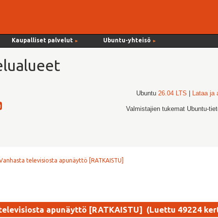
Kaupalliset palvelut
Ubuntu-yhteisö
►
►
lualueet
Ubuntu
26.04 LTS
|
Lataa ja
Valmistajien tukemat Ubuntu-tie
Vanhasta televisiosta apunäyttö [RATKAISTU]
televisiosta apunäyttö [RATKAISTU] (Luettu 49224 ker