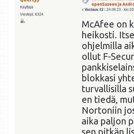
openSuseen ja Andro
Käyttäjä
«
Vastaus #2 :
24.08.23 - klo:20
Viestejä: 6324
McAfee on ky
heikosti. It
ohjelmilla a
ollut F-Secu
pankkiselain
blokkasi yht
turvallisilla 
en tiedä, mut
Nortoniin jo
aika paljon p
sen pitkän li