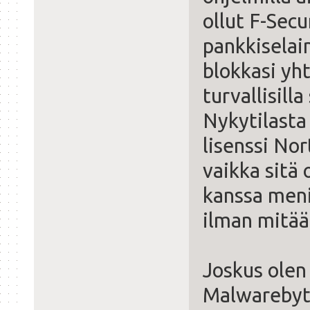
ollut F-Secu
pankkiselai
blokkasi yh
turvallisilla
Nykytilasta 
lisenssi Nor
vaikka sitä 
kanssa menin
ilman mitää
Joskus olen
Malwarebyt