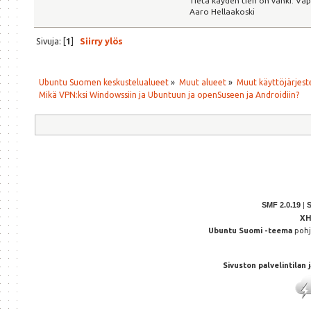
Tietä käyden tien on vanki. Va
Aaro Hellaakoski
Sivuja: [
1
]
Siirry ylös
Ubuntu Suomen keskustelualueet
»
Muut alueet
»
Muut käyttöjärjeste
Mikä VPN:ksi Windowssiin ja Ubuntuun ja openSuseen ja Androidiin?
SMF 2.0.19
|
X
Ubuntu Suomi -teema
poh
Sivuston palvelintilan