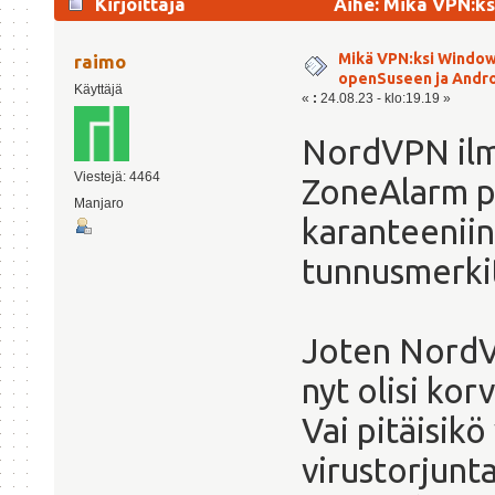
Kirjoittaja
Aihe: Mikä VPN:ks
(Luettu 8642 kertaa)
Mikä VPN:ksi Windows
raimo
openSuseen ja Andro
Käyttäjä
«
:
24.08.23 - klo:19.19 »
NordVPN ilmo
Viestejä: 4464
ZoneAlarm po
Manjaro
karanteeniin
tunnusmerkit
Joten NordV
nyt olisi kor
Vai pitäisik
virustorjunta