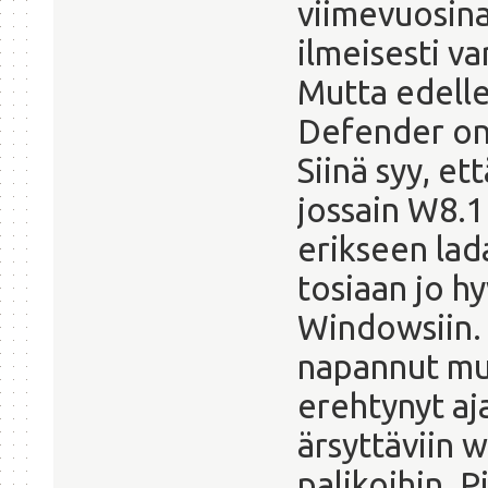
viimevuosina
ilmeisesti va
Mutta edell
Defender on 
Siinä syy, et
jossain W8.1 
erikseen lad
tosiaan jo hy
Windowsiin. P
napannut mu
erehtynyt aj
ärsyttäviin 
palikoihin. P