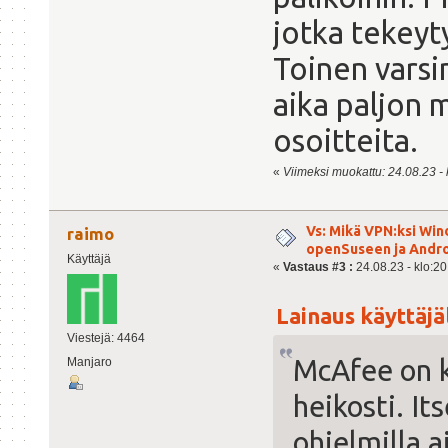
jotka tekeyt
Toinen varsin
aika paljon 
osoitteita.
«
Viimeksi muokattu: 24.08.23 - k
Vs: Mikä VPN:ksi Win
raimo
openSuseen ja Andro
Käyttäjä
«
Vastaus #3 :
24.08.23 - klo:20
Lainaus käyttäjäl
Viestejä: 4464
McAfee on k
Manjaro
heikosti. I
ohjelmilla 