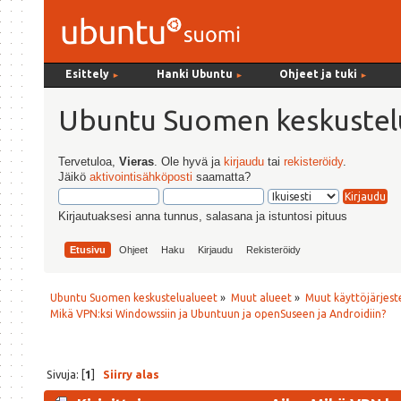
Esittely
Hanki Ubuntu
Ohjeet ja tuki
►
►
►
Ubuntu Suomen keskustel
Tervetuloa,
Vieras
. Ole hyvä ja
kirjaudu
tai
rekisteröidy
.
Jäikö
aktivointisähköposti
saamatta?
Kirjautuaksesi anna tunnus, salasana ja istuntosi pituus
Etusivu
Ohjeet
Haku
Kirjaudu
Rekisteröidy
Ubuntu Suomen keskustelualueet
»
Muut alueet
»
Muut käyttöjärjeste
Mikä VPN:ksi Windowssiin ja Ubuntuun ja openSuseen ja Androidiin?
Sivuja: [
1
]
Siirry alas