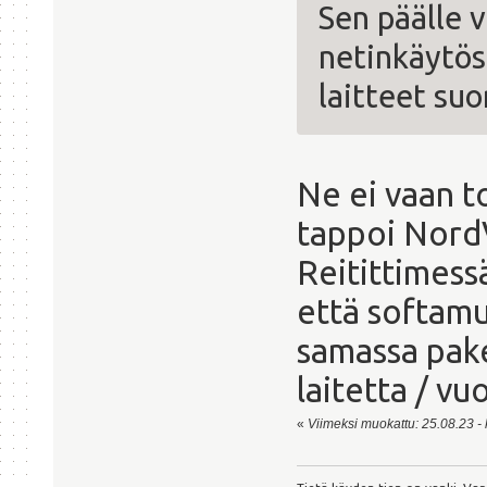
Sen päälle 
netinkäytöst
laitteet suo
Ne ei vaan 
tappoi Nord
Reitittimess
että softamuu
samassa pake
laitetta / vuo
«
Viimeksi muokattu: 25.08.23 - k