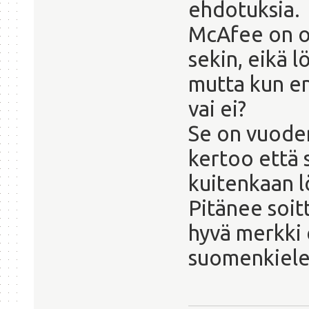
ehdotuksia.
McAfee on ol
sekin, eikä l
mutta kun en
vai ei?
Se on vuoden
kertoo että s
kuitenkaan l
Pitänee soit
hyvä merkki 
suomenkielel