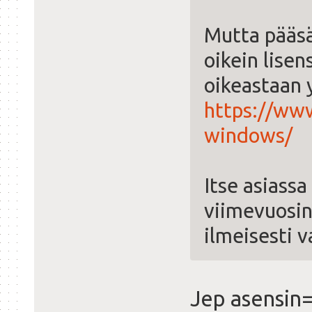
Mutta pääsä
oikein lisen
oikeastaan
https://www
windows/
Itse asiass
viimevuosin
ilmeisesti v
Jep asensin=