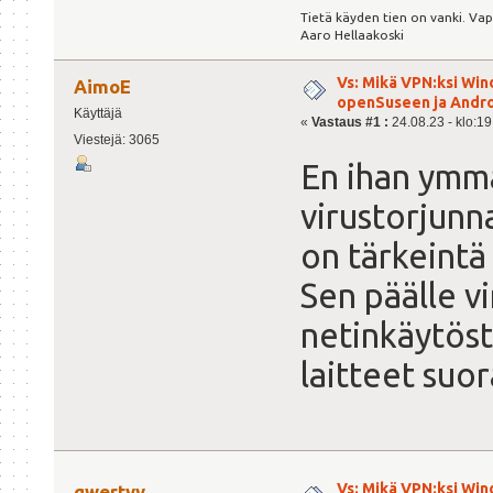
Tietä käyden tien on vanki. Va
Aaro Hellaakoski
Vs: Mikä VPN:ksi Win
AimoE
openSuseen ja Andro
Käyttäjä
«
Vastaus #1 :
24.08.23 - klo:19
Viestejä: 3065
En ihan ymmä
virustorjunn
on tärkeintä
Sen päälle 
netinkäytöstä
laitteet suor
Vs: Mikä VPN:ksi Win
qwertyy