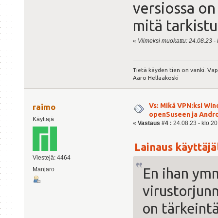
versiossa on 
mitä tarkistu
«
Viimeksi muokattu: 24.08.23 - k
Tietä käyden tien on vanki. Va
Aaro Hellaakoski
Vs: Mikä VPN:ksi Win
raimo
openSuseen ja Andro
Käyttäjä
«
Vastaus #4 :
24.08.23 - klo:20
Lainaus käyttäjäl
Viestejä: 4464
En ihan ymm
Manjaro
virustorjun
on tärkeintä