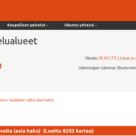
Kaupalliset palvelut
Ubuntu-yhteisö
►
►
lualueet
Ubuntu
26.04 LTS
|
Lataa ja
Valmistajien tukemat Ubuntu-tie
lua
»
kuukkelin valta (asia haku)
valta (asia haku) (Luettu 8203 kertaa)