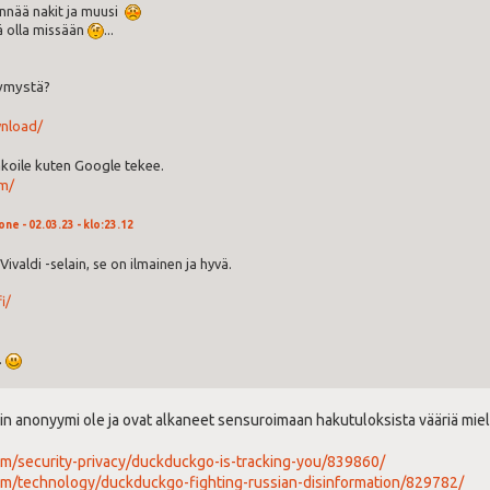
ennää nakit ja muusi
ä olla missään
...
symystä?
wnload/
koile kuten Google tekee.
om/
ne - 02.03.23 - klo:23.12
ivaldi -selain, se on ilmainen ja hyvä.
i/
.
in anonyymi ole ja ovat alkaneet sensuroimaan hakutuloksista vääriä mieli
/security-privacy/duckduckgo-is-tracking-you/839860/
m/technology/duckduckgo-fighting-russian-disinformation/829782/