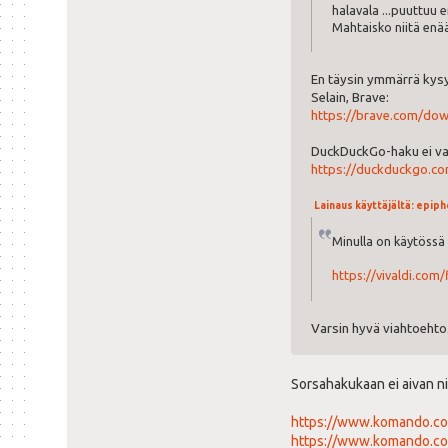
halavala ...puuttuu 
Mahtaisko niitä enä
En täysin ymmärrä ky
Selain, Brave:
https://brave.com/do
DuckDuckGo-haku ei va
https://duckduckgo.c
Lainaus käyttäjältä: epipho
Minulla on käytössä V
https://vivaldi.com/f
Varsin hyvä viahtoehto
Sorsahakukaan ei aivan ni
https://www.komando.com
https://www.komando.co