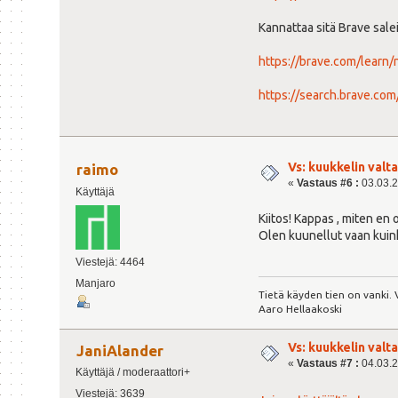
Kannattaa sitä Brave sale
https://brave.com/learn/
https://search.brave.com
Vs: kuukkelin valta
raimo
«
Vastaus #6 :
03.03.2
Käyttäjä
Kiitos! Kappas , miten en
Olen kuunellut vaan kuink
Viestejä: 4464
Manjaro
Tietä käyden tien on vanki.
Aaro Hellaakoski
Vs: kuukkelin valta
JaniAlander
«
Vastaus #7 :
04.03.2
Käyttäjä / moderaattori+
Viestejä: 3639