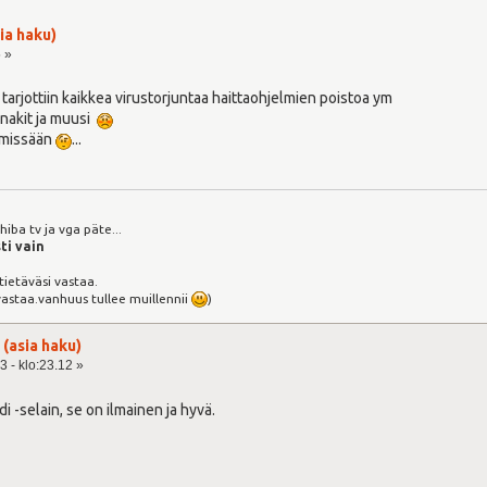
sia haku)
5 »
in tarjottiin kaikkea virustorjuntaa haittaohjelmien poistoa ym
 nakit ja muusi
a missään
...
iba tv ja vga päte...
ti vain
 tietäväsi vastaa.
vastaa.vanhuus tullee muillennii
)
 (asia haku)
3 - klo:23.12 »
i -selain, se on ilmainen ja hyvä.