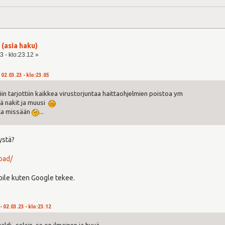
 (asia haku)
3 - klo:23.12 »
02.03.23 - klo:23.05
niin tarjottiin kaikkea virustorjuntaa haittaohjelmien poistoa ym
ää nakit ja muusi
lla missään
...
ystä?
oad/
ile kuten Google tekee.
 02.03.23 - klo:23.12