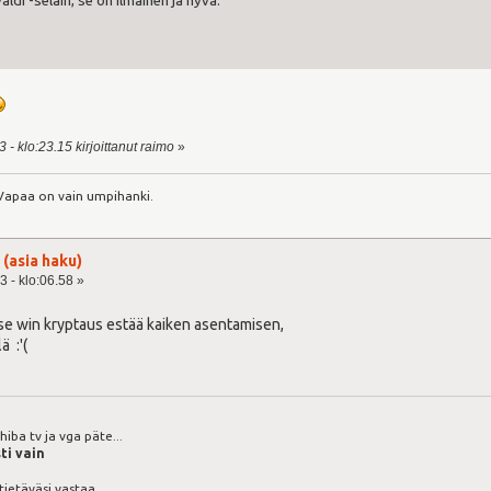
ldi -selain, se on ilmainen ja hyvä.
 - klo:23.15 kirjoittanut raimo
»
 Vapaa on vain umpihanki.
 (asia haku)
3 - klo:06.58 »
 se win kryptaus estää kaiken asentamisen,
ä :'(
iba tv ja vga päte...
ti vain
 tietäväsi vastaa.