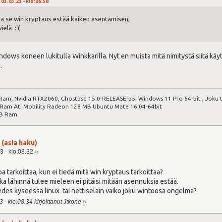
03.03.23 - klo:06.58
ka se win kryptaus estää kaiken asentamisen,
ielä :'(
dows koneen lukitulla Winkkarilla. Nyt en muista mitä nimitystä siitä kä
.
Ram, Nvidia RTX2060, Ghostbsd 15.0-RELEASE-p5, Windows 11 Pro 64-bit , Joku t
am Ati Mobility Radeon 128 MB Ubuntu Mate 16.04-64bit
B Ram.
 (asia haku)
3 - klo:08.32 »
 tarkoittaa, kun ei tiedä mitä win kryptaus tarkoittaa?
ka lähinnä tulee mieleen ei pitäisi mitään asennuksia estää.
edes kyseessä linux tai nettiselain vaiko joku wintoosa ongelma?
 - klo:08.34 kirjoittanut Jtkone
»