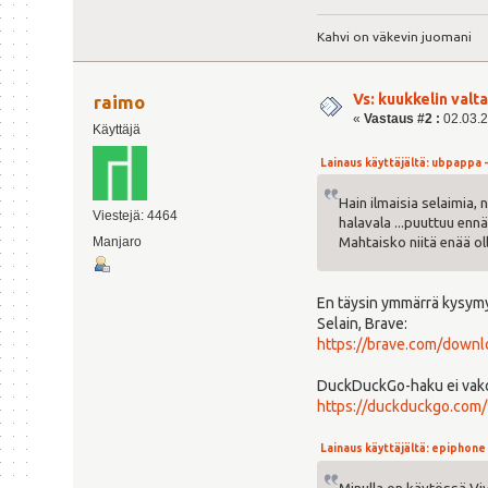
Kahvi on väkevin juomani
Vs: kuukkelin valta
raimo
«
Vastaus #2 :
02.03.2
Käyttäjä
Lainaus käyttäjältä: ubpappa - 
Hain ilmaisia selaimia, 
Viestejä: 4464
halavala ...puuttuu enn
Manjaro
Mahtaisko niitä enää o
En täysin ymmärrä kysym
Selain, Brave:
https://brave.com/downl
DuckDuckGo-haku ei vako
https://duckduckgo.com/
Lainaus käyttäjältä: epiphone -