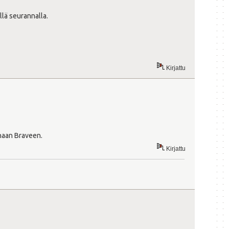
llä seurannalla.
Kirjattu
onaan Braveen.
Kirjattu