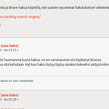
inta ja Brave hakua käytellä, niin saanee aisoimmat hakutulokset vähimmä
no-tracking-search-engine/
/
 (asia haku)
3 - klo:23.23 »
 ole huomannut tuota hakua, no en varsinaisesti ole käyttänyt Bravea.
a sitä kehutaan. Nyt kun haku löytyy täytyy ainakin kokeeksi siirtyä kok
 Vapaa on vain umpihanki.
 (asia haku)
3 - klo:02.28 »