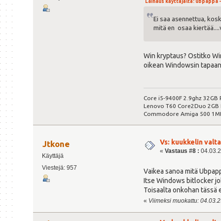
Lainaus käyttäjältä: ubpappa - 
Ei saa asennettua, kos
mitä en osaa kiertää....v
Win kryptaus? Ostitko Win
oikean Windowsin tapaan
Core i5-9400F 2.9ghz 32GB 
Lenovo T60 Core2Duo 2GB R
Commodore Amiga 500 1M
Vs: kuukkelin valta
Jtkone
«
Vastaus #8 :
04.03.2
Käyttäjä
Viestejä: 957
Vaikea sanoa mitä Ubpappa
Itse Windows bitlocker jo
Toisaalta onkohan tässä 
«
Viimeksi muokattu: 04.03.23