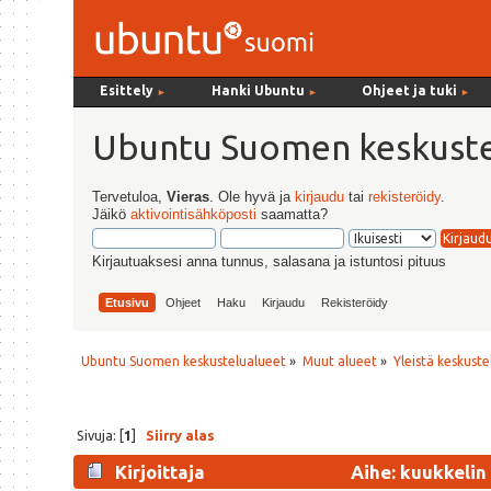
Esittely
Hanki Ubuntu
Ohjeet ja tuki
►
►
►
Ubuntu Suomen keskuste
Tervetuloa,
Vieras
. Ole hyvä ja
kirjaudu
tai
rekisteröidy
.
Jäikö
aktivointisähköposti
saamatta?
Kirjautuaksesi anna tunnus, salasana ja istuntosi pituus
Etusivu
Ohjeet
Haku
Kirjaudu
Rekisteröidy
Ubuntu Suomen keskustelualueet
»
Muut alueet
»
Yleistä keskuste
Sivuja: [
1
]
Siirry alas
Kirjoittaja
Aihe: kuukkelin 