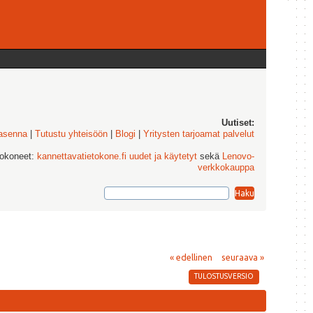
Uutiset:
 asenna
|
Tutustu yhteisöön
|
Blogi
|
Yritysten tarjoamat palvelut
tokoneet:
kannettavatietokone.fi uudet ja käytetyt
sekä
Lenovo-
verkkokauppa
« edellinen
seuraava »
TULOSTUSVERSIO