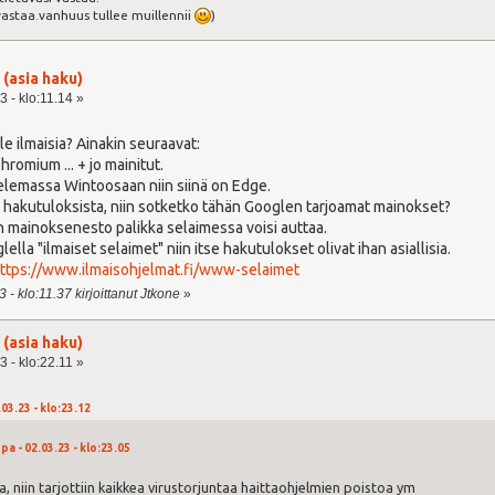
vastaa.vanhuus tullee muillennii
)
 (asia haku)
 - klo:11.14 »
le ilmaisia? Ainakin seuraavat:
romium ... + jo mainitut.
emassa Wintoosaan niin siinä on Edge.
n hakutuloksista, niin sotketko tähän Googlen tarjoamat mainokset?
okin mainoksenesto palikka selaimessa voisi auttaa.
ella "ilmaiset selaimet" niin itse hakutulokset olivat ihan asiallisia.
ttps://www.ilmaisohjelmat.fi/www-selaimet
 - klo:11.37 kirjoittanut Jtkone
»
 (asia haku)
 - klo:22.11 »
.03.23 - klo:23.12
a - 02.03.23 - klo:23.05
ia, niin tarjottiin kaikkea virustorjuntaa haittaohjelmien poistoa ym