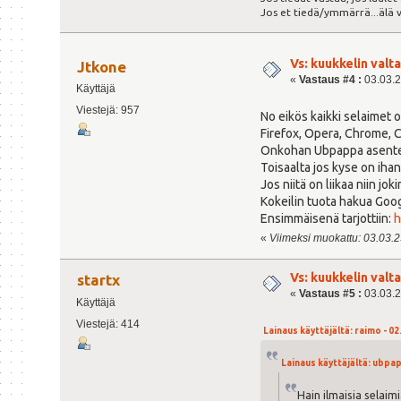
Jos et tiedä/ymmärrä...älä 
Vs: kuukkelin valta
Jtkone
«
Vastaus #4 :
03.03.23
Käyttäjä
Viestejä: 957
No eikös kaikki selaimet o
Firefox, Opera, Chrome, Ch
Onkohan Ubpappa asentel
Toisaalta jos kyse on iha
Jos niitä on liikaa niin j
Kokeilin tuota hakua Googl
Ensimmäisenä tarjottiin:
h
«
Viimeksi muokattu: 03.03.23
Vs: kuukkelin valta
startx
«
Vastaus #5 :
03.03.23
Käyttäjä
Viestejä: 414
Lainaus käyttäjältä: raimo - 02
Lainaus käyttäjältä: ubpapp
Hain ilmaisia selaim