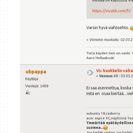
Minulla on käytössä Viva
https://vivaldi.com/fi/
Varsin hyvä viahtoehto.
«
Viimeksi muokattu: 02.03.23
Tietä käyden tien on vanki.
Aaro Hellaakoski
Vs: kuukkelin valta
ubpappa
«
Vastaus #3 :
03.03.2
Käyttäjä
Viestejä: 1469
Ei saa asennettua, koska
mitä en osaa kiertää....viel
xubuntu 18;rasberry
acer aspire XC,näyttönä Tosh
Ymmärtää epätäydellises
suomea...
Jos tiedät vastaa, jos luulet