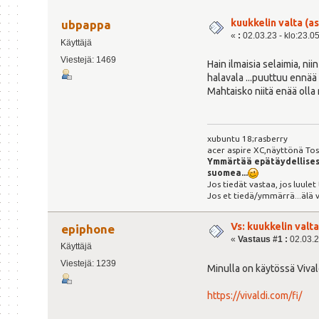
kuukkelin valta (a
ubpappa
«
:
02.03.23 - klo:23.0
Käyttäjä
Viestejä: 1469
Hain ilmaisia selaimia, ni
halavala ...puuttuu ennää
Mahtaisko niitä enää oll
xubuntu 18;rasberry
acer aspire XC,näyttönä Tosh
Ymmärtää epätäydellises
suomea...
Jos tiedät vastaa, jos luulet
Jos et tiedä/ymmärrä...älä 
Vs: kuukkelin valta
epiphone
«
Vastaus #1 :
02.03.2
Käyttäjä
Viestejä: 1239
Minulla on käytössä Vivald
https://vivaldi.com/fi/