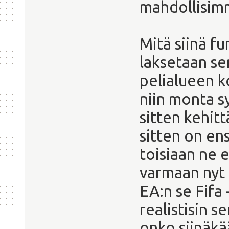
mahdollisimm
Mitä siinä fu
laksetaan sen
pelialueen ko
niin monta s
sitten kehit
sitten on en
toisiaan ne e
varmaan nyt 
EA:n se Fifa 
realistisin s
onko siinäkä