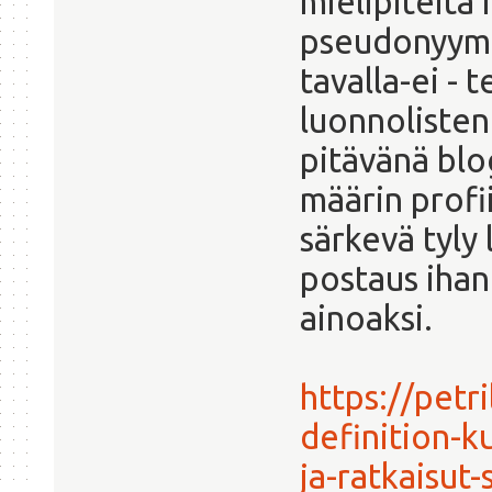
mielipiteitä 
pseudonyymill
tavalla-ei -
luonnolisten
pitävänä blog
määrin profii
särkevä tyly 
postaus ihan
ainoaksi.
https://petr
definition-k
ja-ratkaisut-