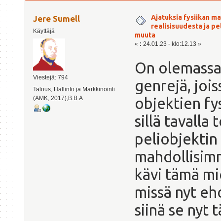
näkökulmastä muuta (Luettu 32271 kertaa)
Ajatuksia fysiikan m
Jere Sumell
realisisuudesta ja p
Käyttäjä
muuta
«
:
24.01.23 - klo:12.13 »
On olemassa 
Viestejä: 794
genrejä, jois
Talous, Hallinto ja Markkinointi
(AMK, 2017),B.B.A
objektien fy
sillä tavalla
peliobjektin
mahdollisimm
kävi tämä mi
missä nyt eh
siinä se nyt 