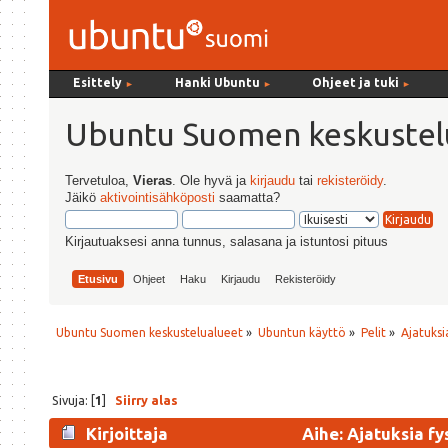
Esittely
Hanki Ubuntu
Ohjeet ja tuki
►
►
►
Ubuntu Suomen keskustel
Tervetuloa,
Vieras
. Ole hyvä ja
kirjaudu
tai
rekisteröidy
.
Jäikö
aktivointisähköposti
saamatta?
Kirjautuaksesi anna tunnus, salasana ja istuntosi pituus
Etusivu
Ohjeet
Haku
Kirjaudu
Rekisteröidy
Ubuntu Suomen keskustelualueet
»
Ubuntun käyttö
»
Pelit
»
Ajatuksi
Sivuja: [
1
]
Siirry alas
Kirjoittaja
Aihe: Ajatuksia fy