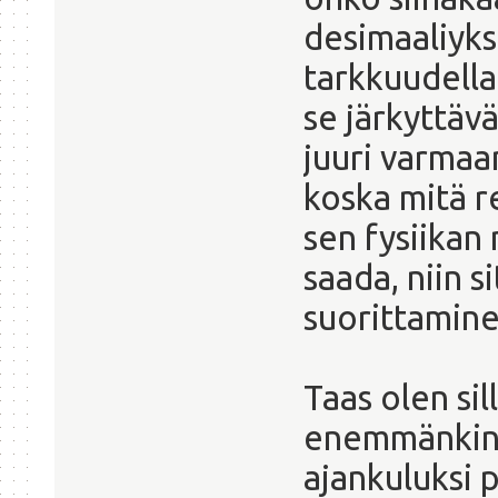
desimaaliyk
tarkkuudella 
se järkyttäv
juuri varmaa
koska mitä r
sen fysiikan
saada, niin 
suorittamine
Taas olen sil
enemmänkin 
ajankuluksi 