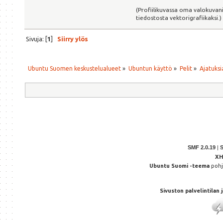
(Profiilikuvassa oma valokuvani
tiedostosta vektorigrafiikaksi.)
Sivuja: [
1
]
Siirry ylös
Ubuntu Suomen keskustelualueet
»
Ubuntun käyttö
»
Pelit
»
Ajatuksi
SMF 2.0.19
|
X
Ubuntu Suomi -teema
poh
Sivuston palvelintilan