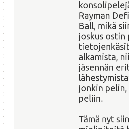
konsolipelejä
Rayman Defin
Ball, mikä si
joskus ostin
tietojenkäsit
alkamista, n
jäsennän erit
lähestymista
jonkin pelin
peliin.
Tämä nyt siin