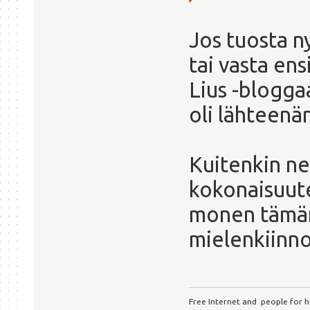
Jos tuosta n
tai vasta en
Lius -bloggaa
oli lähteenä
Kuitenkin ne
kokonaisuuten
monen tämänk
mielenkiinn
Free Internet and people for h