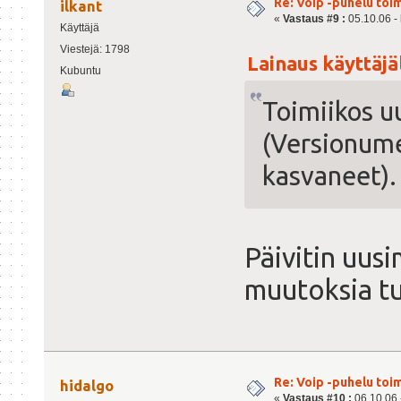
Re: Voip -puhelu toi
ilkant
«
Vastaus #9 :
05.10.06 - 
Käyttäjä
Viestejä: 1798
Lainaus käyttäjäl
Kubuntu
Toimiikos 
(Versionume
kasvaneet).
Päivitin uus
muutoksia tu
Re: Voip -puhelu toi
hidalgo
«
Vastaus #10 :
06.10.06 -