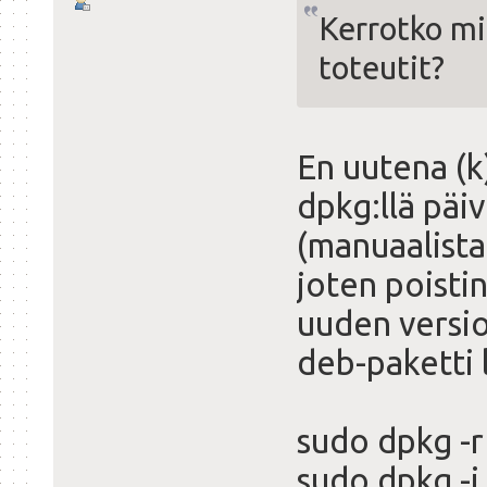
Kerrotko mi
toteutit?
En uutena (k
dpkg:llä päi
(manuaalista 
joten poisti
uuden versio
deb-paketti 
sudo dpkg -r
sudo dpkg -i