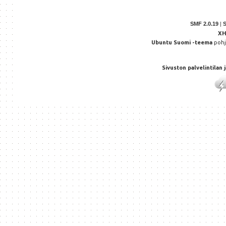
SMF 2.0.19
|
X
Ubuntu Suomi -teema
poh
Sivuston palvelintilan