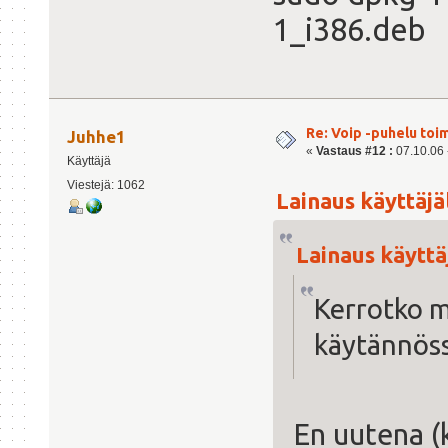
1_i386.deb
Re: Voip -puhelu toi
Juhhe1
«
Vastaus #12 :
07.10.06 -
Käyttäjä
Viestejä: 1062
Lainaus käyttäjäl
Lainaus käyttäj
Kerrotko m
käytännöss
En uutena (