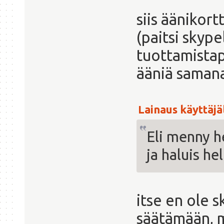
siis äänikortt
(paitsi skype
tuottamistap
ääniä samana
Lainaus käyttäjäl
Eli menny 
ja haluis he
itse en ole 
säätämään, m