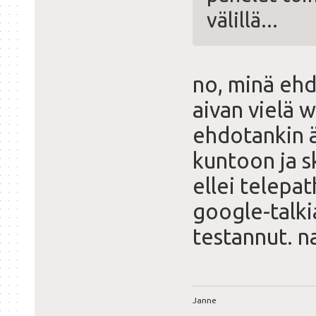
välillä...
no, minä ehdo
aivan vielä w
ehdotankin ä
kuntoon ja s
ellei telepa
google-talki
testannut. na
Janne