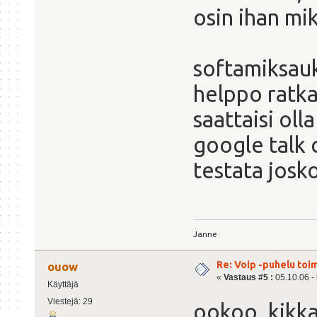
osin ihan m
softamiksau
helppo ratkai
saattaisi ol
google talk c
testata josko
Janne
Re: Voip -puhelu toi
ouow
«
Vastaus #5 :
05.10.06 - 
Käyttäjä
Viestejä: 29
ookoo. kikkai