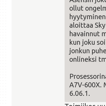
ollut ongel
hyytyminen 
aloittaa Sk
havainnut 
kun joku soi
jonkun puhe
onlineksi t
Prosessorin
A7V-600X. M
6.06.1.