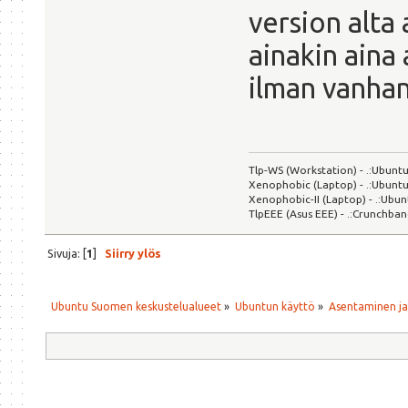
version alta 
ainakin aina
ilman vanhan
Tlp-WS (Workstation) - .:Ubuntu
Xenophobic (Laptop) - .:Ubuntu
Xenophobic-II (Laptop) - .:Ubun
TlpEEE (Asus EEE) - .:Crunchban
Sivuja: [
1
]
Siirry ylös
Ubuntu Suomen keskustelualueet
»
Ubuntun käyttö
»
Asentaminen j