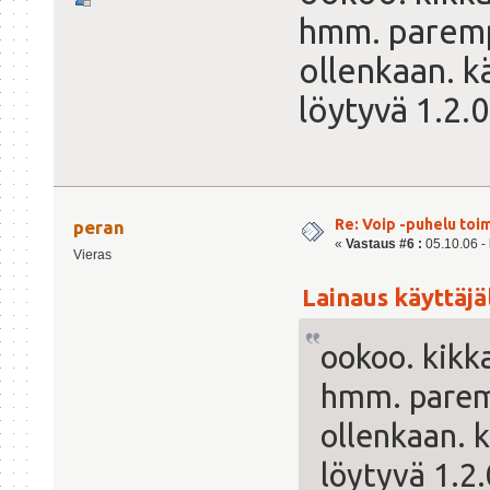
hmm. parempi
ollenkaan. k
löytyvä 1.2.
Re: Voip -puhelu toi
peran
«
Vastaus #6 :
05.10.06 - 
Vieras
Lainaus käyttäjäl
ookoo. kikka
hmm. paremp
ollenkaan. 
löytyvä 1.2