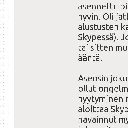
asennettu bi
hyvin. Oli ja
alustusten k
Skypessä). J
tai sitten m
ääntä.
Asensin joku 
ollut ongel
hyytyminen n
aloittaa Sky
havainnut m