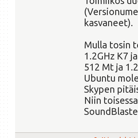
Toimiikos u
(Versionume
kasvaneet).
Mulla tosin t
1.2GHz K7 j
512 Mt ja 1.
Ubuntu mole
Skypen pitäi
Niin toisessa
SoundBlaster