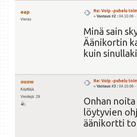
Re: Voip -puhelu toi
eap
«
Vastaus #2 :
04.10.06 - 
Vieras
Minä sain sk
Äänikortin k
kuin sinullak
Re: Voip -puhelu toi
ouow
«
Vastaus #3 :
04.10.06 - 
Käyttäjä
Viestejä: 29
Onhan noita a
löytyvien o
äänikortti to