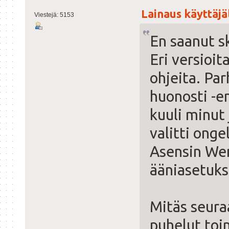
Lainaus käyttäjäl
Viestejä: 5153
En saanut s
Eri versioit
ohjeita. Pa
huonosti -en
kuuli minut
valitti onge
Asensin Wen
ääniasetuks
Mitäs seura
puhelut toi