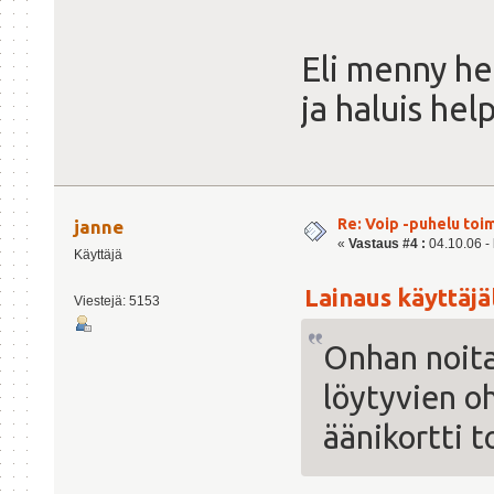
Eli menny h
ja haluis hel
Re: Voip -puhelu toi
janne
«
Vastaus #4 :
04.10.06 - 
Käyttäjä
Lainaus käyttäjäl
Viestejä: 5153
Onhan noita 
löytyvien 
äänikortti t