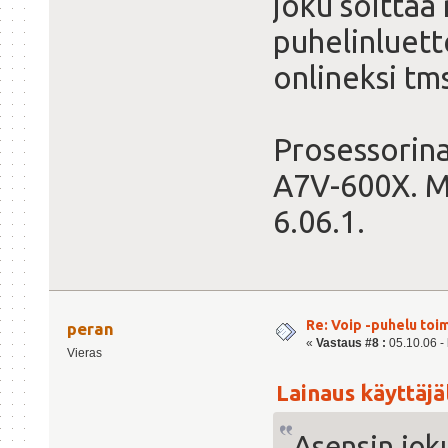
joku soittaa 
puhelinluett
onlineksi tm
Prosessorin
A7V-600X. Mu
6.06.1.
Re: Voip -puhelu toi
peran
«
Vastaus #8 :
05.10.06 - 
Vieras
Lainaus käyttäjäl
Asensin joku