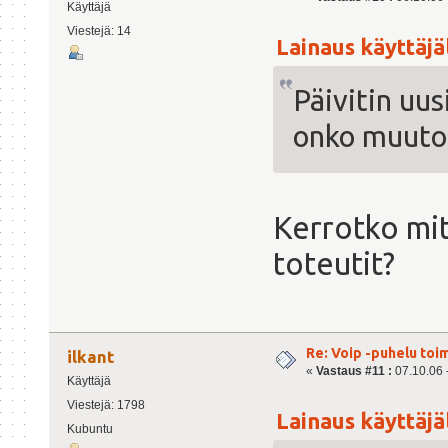
Käyttäjä
Viestejä: 14
Lainaus käyttäjäl
Päivitin uu
onko muutok
Kerrotko mit
toteutit?
Re: Voip -puhelu toi
ilkant
«
Vastaus #11 :
07.10.06 -
Käyttäjä
Viestejä: 1798
Lainaus käyttäjäl
Kubuntu