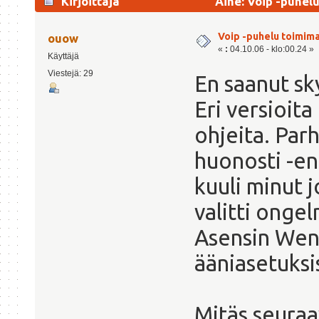
Kirjoittaja
Aihe: Voip -puhelu
Voip -puhelu toimima
ouow
«
:
04.10.06 - klo:00.24 »
Käyttäjä
Viestejä: 29
En saanut sk
Eri versioita
ohjeita. Par
huonosti -en
kuuli minut 
valitti onge
Asensin Weng
ääniasetuksi
Mitäs seuraa