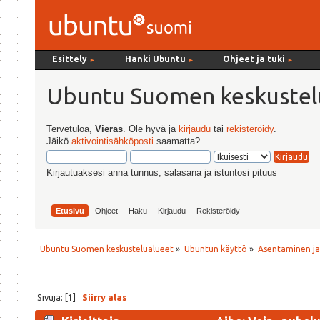
Esittely
Hanki Ubuntu
Ohjeet ja tuki
►
►
►
Ubuntu Suomen keskustel
Tervetuloa,
Vieras
. Ole hyvä ja
kirjaudu
tai
rekisteröidy
.
Jäikö
aktivointisähköposti
saamatta?
Kirjautuaksesi anna tunnus, salasana ja istuntosi pituus
Etusivu
Ohjeet
Haku
Kirjaudu
Rekisteröidy
Ubuntu Suomen keskustelualueet
»
Ubuntun käyttö
»
Asentaminen j
Sivuja: [
1
]
Siirry alas