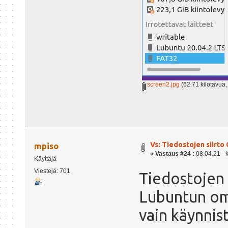
screen2.jpg
(62.71 kilotavua,
Vs: Tiedostojen siirto 
mpiso
«
Vastaus #24 :
08.04.21 - k
Käyttäjä
Viestejä: 701
Tiedostojen
Lubuntun oma
vain käynnis