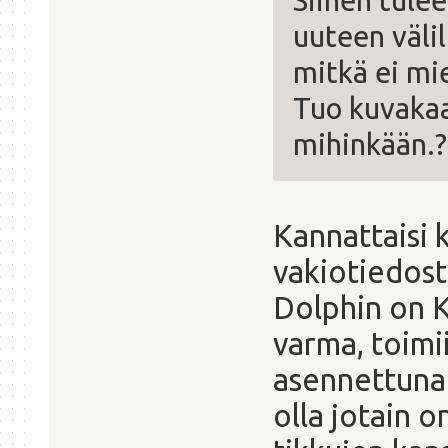
Siihen tulee
uuteen väli
mitkä ei mie
Tuo kuvakaa
mihinkään.?
Kannattaisi 
vakiotiedost
Dolphin on K
varma, toimii
asennettuna 
olla jotain 