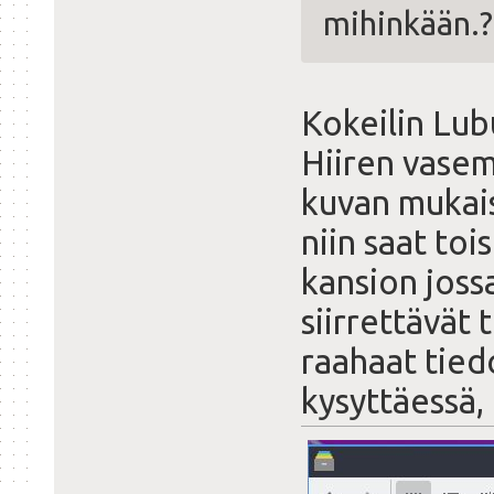
mihinkään.?
Kokeilin Lub
Hiiren vasem
kuvan mukais
niin saat toi
kansion jossa
siirrettävät 
raahaat tiedo
kysyttäessä, 