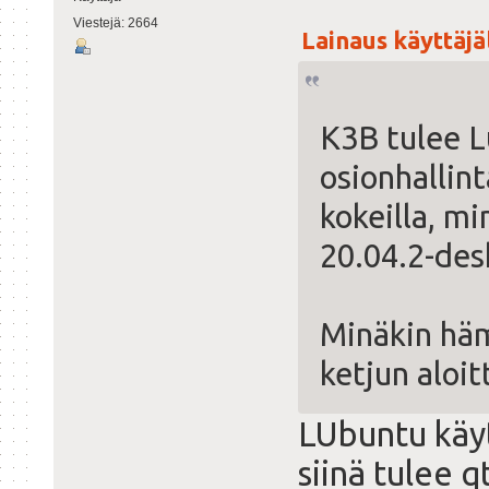
Viestejä: 2664
Lainaus käyttäjäl
K3B tulee 
osionhallin
kokeilla, mi
20.04.2-des
Minäkin hämä
ketjun aloi
LUbuntu käy
siinä tulee q