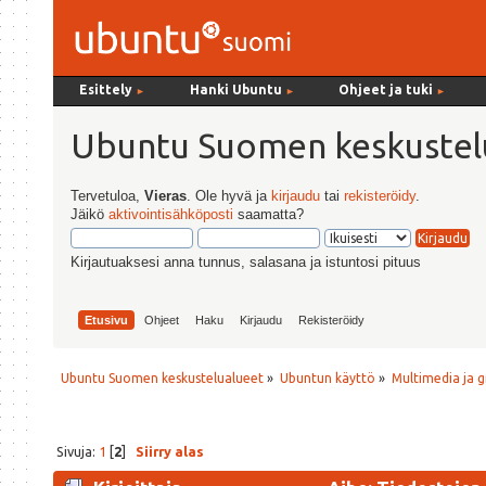
Esittely
Hanki Ubuntu
Ohjeet ja tuki
►
►
►
Ubuntu Suomen keskustel
Tervetuloa,
Vieras
. Ole hyvä ja
kirjaudu
tai
rekisteröidy
.
Jäikö
aktivointisähköposti
saamatta?
Kirjautuaksesi anna tunnus, salasana ja istuntosi pituus
Etusivu
Ohjeet
Haku
Kirjaudu
Rekisteröidy
Ubuntu Suomen keskustelualueet
»
Ubuntun käyttö
»
Multimedia ja g
Sivuja:
1
[
2
]
Siirry alas