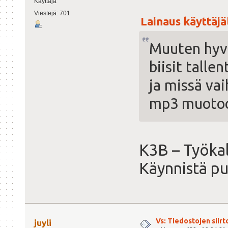
Käyttäjä
Viestejä: 701
Lainaus käyttäjäl
Muuten hyvä
biisit talle
ja missä va
mp3 muoto
K3B – Työkal
Käynnistä pu
Vs: Tiedostojen siirt
juyli