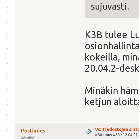
sujuvasti.
K3B tulee L
osionhallint
kokeilla, mi
20.04.2-des
Minäkin hämää
ketjun aloit
Vs: Tiedostojen siirt
Postimies
«
Vastaus #33 :
13.04.21 -
Käyttäjä