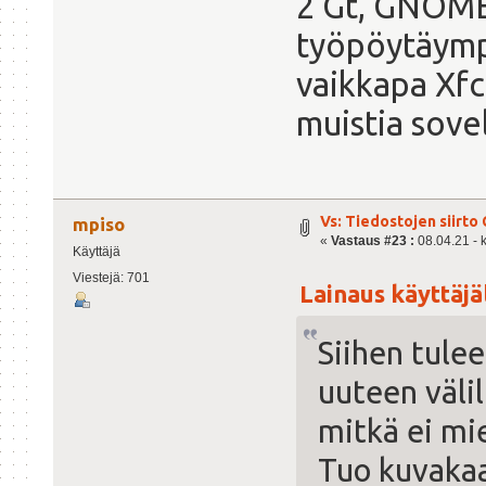
2 Gt, GNOME 
työpöytäymp
vaikkapa Xf
muistia sovel
Vs: Tiedostojen siirto 
mpiso
«
Vastaus #23 :
08.04.21 - k
Käyttäjä
Viestejä: 701
Lainaus käyttäjäl
Siihen tulee
uuteen väli
mitkä ei mie
Tuo kuvakaa