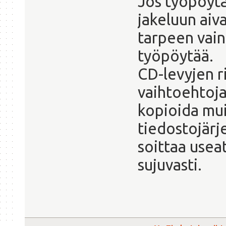
Jos työpöytä
jakeluun aiv
tarpeen vai
työpöytää.
CD-levyjen r
vaihtoehtoja
kopioida muis
tiedostojärj
soittaa useat
sujuvasti.