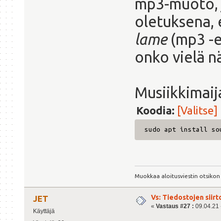
mp3-muoto, j
oletuksena, 
lame
(mp3 -e
onko vielä nä
Musiikkimaij
Koodia:
[Valitse]
sudo apt install so
Muokkaa aloitusviestin otsikon
Vs: Tiedostojen siirt
JET
«
Vastaus #27 :
09.04.21 -
Käyttäjä