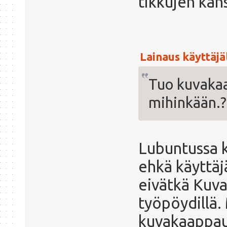
tikkujen kan
Lainaus käyttäjäl
Tuo kuvakaa
mihinkään.?
Lubuntussa 
ehkä käyttäj
eivätkä Kuva
työpöydillä.
kuvakaappaus