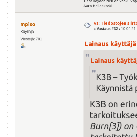
Tietä käyden tien on vanki. Va
Aaro Hellaakoski
Vs: Tiedostojen siirt
mpiso
«
Vastaus #32 :
10.04.21 -
Käyttäjä
Viestejä: 701
Lainaus käyttäjält
Lainaus käyttäj
K3B – Työka
Käynnistä 
K3B on eri
tarkoitukse
Burn[3]) on 