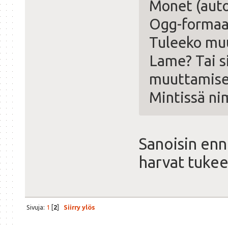
Monet (aut
Ogg-formaa
Tuleeko mu
Lame? Tai s
muuttamisek
Mintissä ni
Sanoisin en
harvat tukee
Sivuja:
1
[
2
]
Siirry ylös