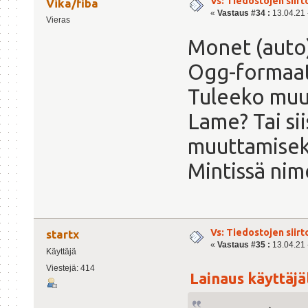
Vs: Tiedostojen siirt
Vika/fiba
«
Vastaus #34 :
13.04.21 -
Vieras
Monet (auto
Ogg-formaat
Tuleeko muu
Lame? Tai s
muuttamiseksi
Mintissä nim
Vs: Tiedostojen siirt
startx
«
Vastaus #35 :
13.04.21 -
Käyttäjä
Viestejä: 414
Lainaus käyttäjäl