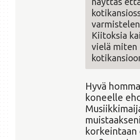
näyttäs että
kotikansioss
varmistele
Kiitoksia ka
vielä miten
kotikansioo
Hyvä homma.
koneelle ehdo
Musiikkimaija
muistaakseni
korkeintaan