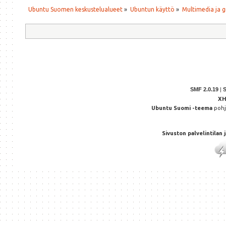
Ubuntu Suomen keskustelualueet
»
Ubuntun käyttö
»
Multimedia ja g
SMF 2.0.19
|
X
Ubuntu Suomi -teema
poh
Sivuston palvelintilan