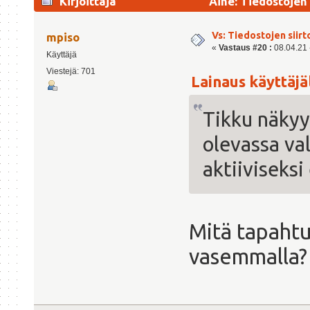
Kirjoittaja
Aihe: Tiedostojen 
Vs: Tiedostojen siirt
mpiso
«
Vastaus #20 :
08.04.21 -
Käyttäjä
Viestejä: 701
Lainaus käyttäjäl
Tikku näkyy
olevassa val
aktiiviseksi
Mitä tapahtuu
vasemmalla? 