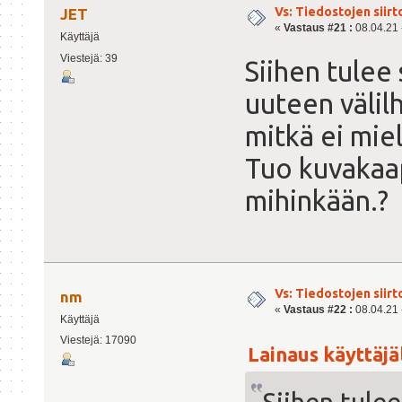
Vs: Tiedostojen siirt
JET
«
Vastaus #21 :
08.04.21 -
Käyttäjä
Viestejä: 39
Siihen tulee
uuteen välil
mitkä ei miel
Tuo kuvakaap
mihinkään.?
Vs: Tiedostojen siirt
nm
«
Vastaus #22 :
08.04.21 -
Käyttäjä
Viestejä: 17090
Lainaus käyttäjäl