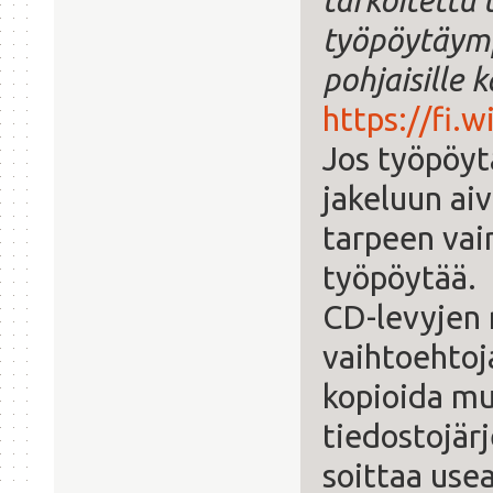
tarkoitettu
työpöytäymp
pohjaisille k
https://fi.
Jos työpöyt
jakeluun ai
tarpeen vai
työpöytää.
CD-levyjen 
vaihtoehtoj
kopioida mui
tiedostojär
soittaa usea