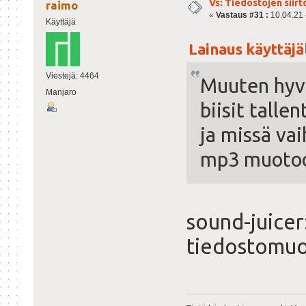
Vs: Tiedostojen siirt
raimo
«
Vastaus #31 :
10.04.21 -
Käyttäjä
Lainaus käyttäjäl
Viestejä: 4464
Muuten hyvä
Manjaro
biisit talle
ja missä va
mp3 muoto
sound-juicer
tiedostomuo