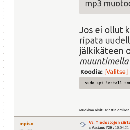
mp3 muoto
Jos ei ollut 
ripata uude
jälkikäteen
muuntimella
Koodia:
[Valitse]
sudo apt install so
Muokkaa aloitusviestin otsikon
Vs: Tiedostojen siirt
mpiso
«
Vastaus #29 :
10.04.21 -