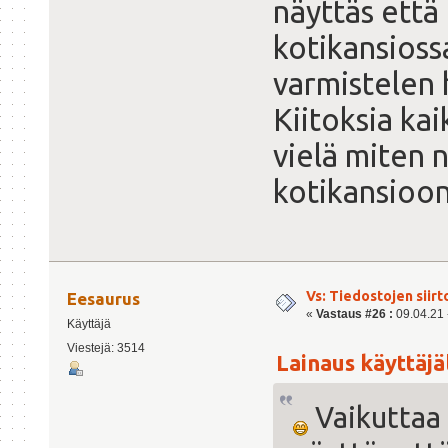
näyttäs että 
kotikansiossa
varmistelen
Kiitoksia kai
vielä miten 
kotikansioo
Vs: Tiedostojen siirt
Eesaurus
«
Vastaus #26 :
09.04.21 -
Käyttäjä
Viestejä: 3514
Lainaus käyttäjäl
Vaikuttaa s