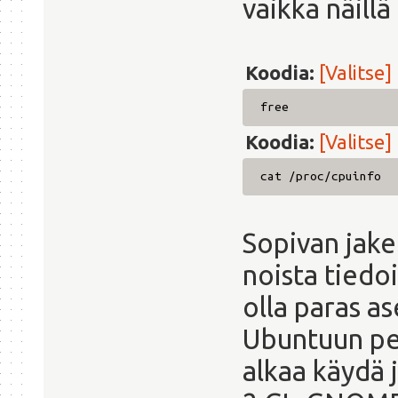
vaikka näill
Koodia:
[Valitse]
free
Koodia:
[Valitse]
cat /proc/cpuinfo
Sopivan jakel
noista tiedo
olla paras as
Ubuntuun per
alkaa käydä j