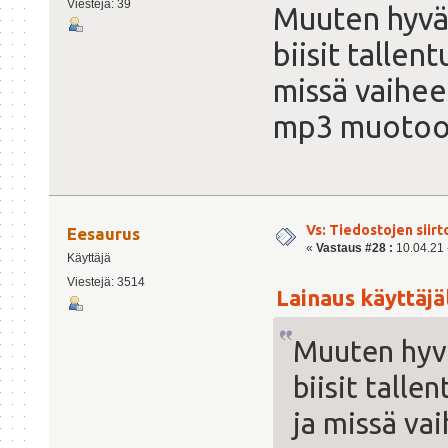
Viestejä: 39
Muuten hyvä 
biisit tallen
missä vaihee
mp3 muoto
Vs: Tiedostojen siirt
Eesaurus
«
Vastaus #28 :
10.04.21 -
Käyttäjä
Viestejä: 3514
Lainaus käyttäjäl
Muuten hyvä
biisit talle
ja missä va