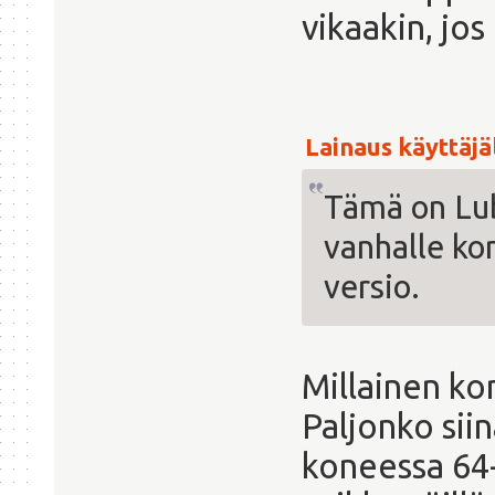
vikaakin, jos
Lainaus käyttäjäl
Tämä on Lub
vanhalle kon
versio.
Millainen k
Paljonko sii
koneessa 64-