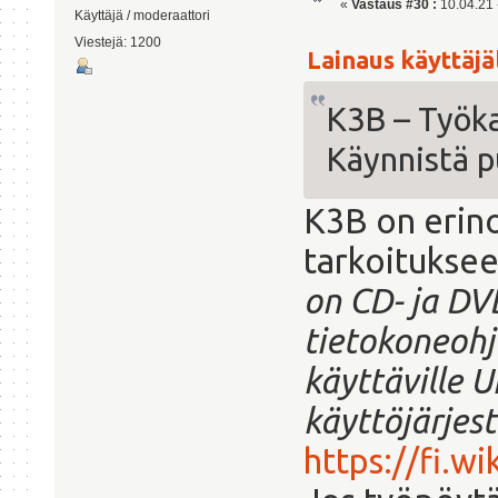
«
Vastaus #30 :
10.04.21 -
Käyttäjä / moderaattori
Viestejä: 1200
Lainaus käyttäjäl
K3B – Työka
Käynnistä p
K3B on erin
tarkoitukse
on CD- ja DVD
tietokoneoh
käyttäville U
käyttöjärjest
https://fi.w