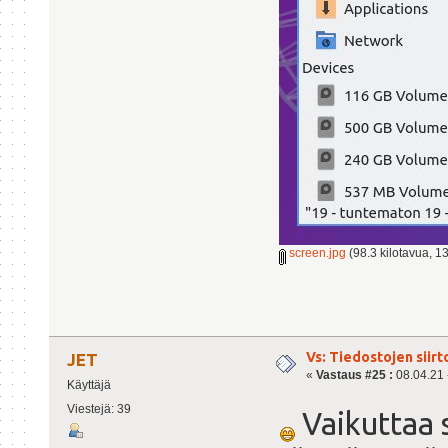
screen.jpg
(98.3 kilotavua, 1
Vs: Tiedostojen siirt
JET
«
Vastaus #25 :
08.04.21 -
Käyttäjä
Viestejä: 39
Vaikuttaa si