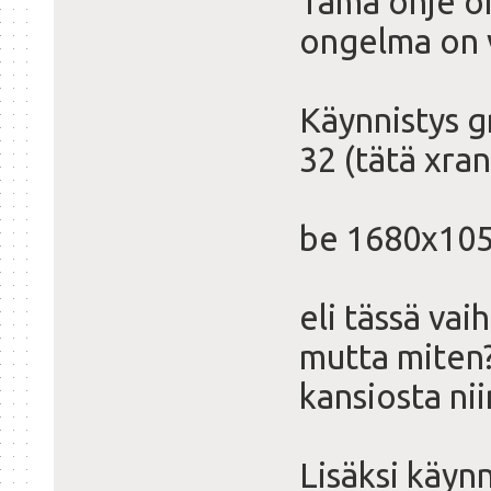
Tämä ohje on
ongelma on v
Käynnistys g
32 (tätä xran
vbeinfo
be 1680x10
eli tässä vai
mutta miten?
kansiosta ni
Lisäksi käyn