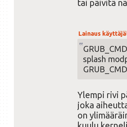
tai päivitä n
Lainaus käyttäjäl
GRUB_CMDL
splash mod
GRUB_CMDL
Ylempi rivi 
joka aiheutta
on ylimäärä
kuulu kernel