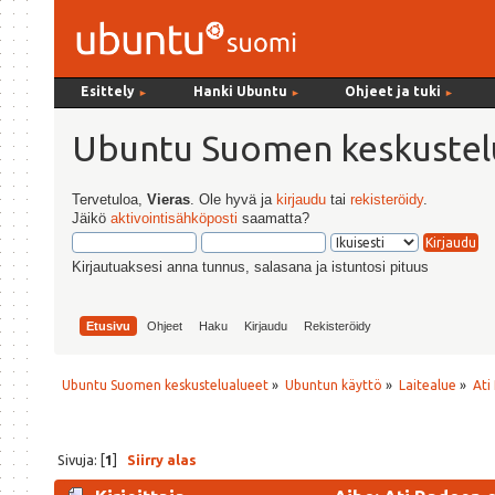
Esittely
Hanki Ubuntu
Ohjeet ja tuki
►
►
►
Ubuntu Suomen keskustel
Tervetuloa,
Vieras
. Ole hyvä ja
kirjaudu
tai
rekisteröidy
.
Jäikö
aktivointisähköposti
saamatta?
Kirjautuaksesi anna tunnus, salasana ja istuntosi pituus
Etusivu
Ohjeet
Haku
Kirjaudu
Rekisteröidy
Ubuntu Suomen keskustelualueet
»
Ubuntun käyttö
»
Laitealue
»
Ati
Sivuja: [
1
]
Siirry alas