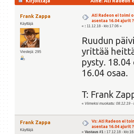
Kirjoittaja
Aihe: Ati Radeon ei
|Ratkaistu| (Luettu 11411 kertaa)
Ati Radeon ei toimi o
Frank Zappa
asentaa 16.04 ajurit ?
Käyttäjä
«
:
11.12.18 - klo:17.06 »
Ruudun päivi
yrittää heitt
Viestejä: 295
pysty. 18.04
16.04 osaa.
T: Frank Za
«
Viimeksi muokattu: 08.12.19 - 
Vs: Ati Radeon ei toi
Frank Zappa
asentaa 16.04 ajurit ?
Käyttäjä
«
Vastaus #1 :
17.12.18 - klo:16