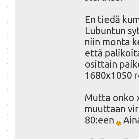
En tiedä ku
Lubuntun syt
niin monta k
että palikoi
osittain paik
1680x1050 r
Mutta onko x
muuttaan virk
80:een
Aina