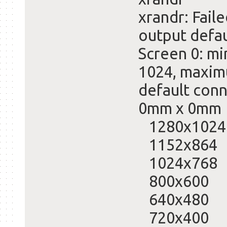
xrandr: Fail
output defau
Screen 0: mi
1024, maxim
default con
0mm x 0mm
1280x1024
1152x864
1024x768
800x600 
640x480 
720x400 