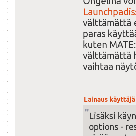
Ongelma vois
Launchpadis
välttämättä 
paras käyttä
kuten MATE:a
välttämättä 
vaihtaa näy
Lainaus käyttäjäl
Lisäksi käy
options - r