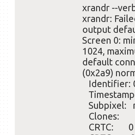
xrandr --ver
xrandr: Fail
output defau
Screen 0: mi
1024, maxim
default con
(0x2a9) nor
Identifier:
Timestamp
Subpixel: n
Clones:
CRTC: 0