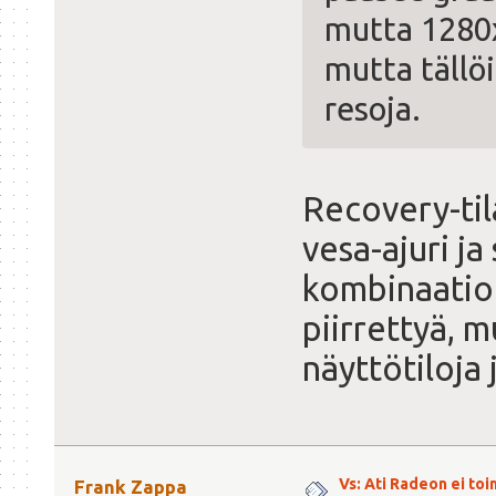
mutta 1280
mutta tällö
resoja.
Recovery-til
vesa-ajuri ja
kombinaatio
piirrettyä, m
näyttötiloja 
Vs: Ati Radeon ei toi
Frank Zappa