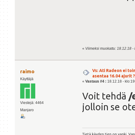
«
Viimeksi muokattu: 18.12.18 - 
Vs: Ati Radeon ei toi
raimo
asentaa 16.04 ajurit ?
Käyttäjä
«
Vastaus #4 :
18.12.18 - klo:19
Voit tehdä
/
Viestejä: 4464
jolloin se o
Manjaro
Tietä käyden tien on vanki. Va