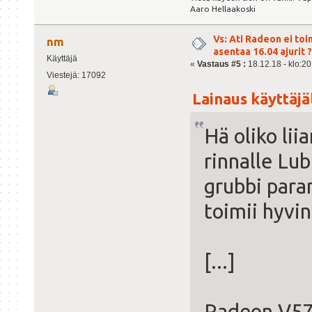
Aaro Hellaakoski
Vs: Ati Radeon ei toi
nm
asentaa 16.04 ajurit ?
Käyttäjä
«
Vastaus #5 :
18.12.18 - klo:20
Viestejä: 17092
Lainaus käyttäjäl
Hä oliko li
rinnalle Lu
grubbi paran
toimii hyvin
[...]
Radeon V5