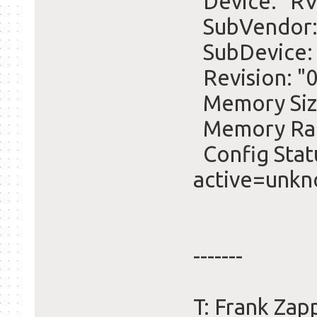
Device: "R
SubVendor:
SubDevice:
Revision: "0
Memory Siz
Memory Rang
Config Statu
active=unk
-------
T: Frank Za