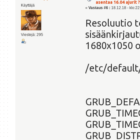
asentaa 16.04 ajurit ?
Käyttäjä
«
Vastaus #6 :
18.12.18 - klo:22
Resoluutio t
sisäänkirjaut
Viestejä: 295
1680x1050 o
/etc/default
GRUB_DEFA
GRUB_TIME
GRUB_TIME
GRUB_DISTRI