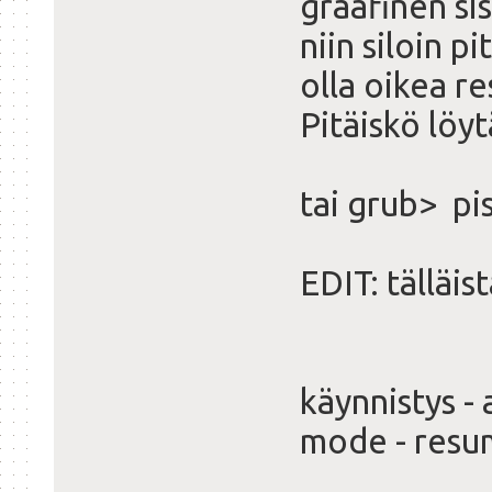
graafinen si
niin siloin pit
olla oikea re
Pitäiskö löy
tai grub> pi
EDIT: tälläist
käynnistys -
mode - resu