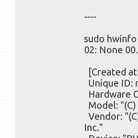
----
sudo hwinfo
02: None 0
[Created at
Unique ID:
Hardware Cl
Model: "(C)
Vendor: "(C
Inc."