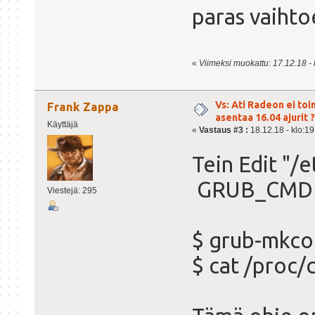
paras vaiht
«
Viimeksi muokattu: 17.12.18 - kl
Vs: Ati Radeon ei toi
Frank Zappa
asentaa 16.04 ajurit ?
Käyttäjä
«
Vastaus #3 :
18.12.18 - klo:19
Tein Edit "/
GRUB_CMDLI
Viestejä: 295
$ grub-mkco
$ cat /proc/