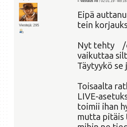
«
Vastaus #8 :
02.01.19 - klo:16
Eipä auttan
tein korjauk
Viestejä: 295
Nyt tehty /
vaikuttaa sil
Täytyykö se 
Toisaalta rat
LIVE-asetuks
toimii ihan h
mutta pitäis
mihin ne tie