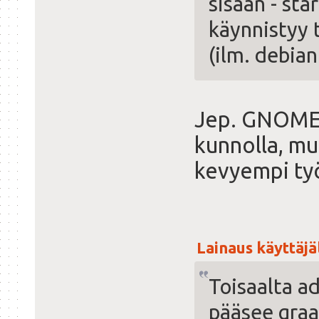
sisään - sta
käynnistyy 
(ilm. debian
Jep. GNOME S
kunnolla, mut
kevyempi työ
Lainaus käyttäjäl
Toisaalta a
pääsee graa