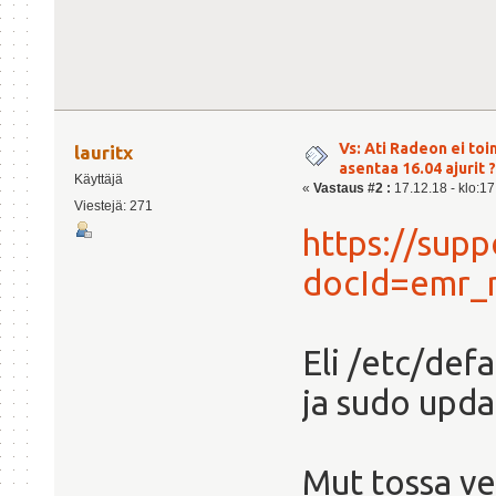
Vs: Ati Radeon ei toi
lauritx
asentaa 16.04 ajurit ?
Käyttäjä
«
Vastaus #2 :
17.12.18 - klo:17
Viestejä: 271
https://supp
docId=emr_
Eli /etc/def
ja sudo upd
Mut tossa ve