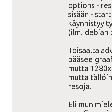
options - re
sisään - star
käynnistyy t
(ilm. debian 
Toisaalta ad
pääsee graaf
mutta 1280x
mutta tällöi
resoja.
Eli mun miele