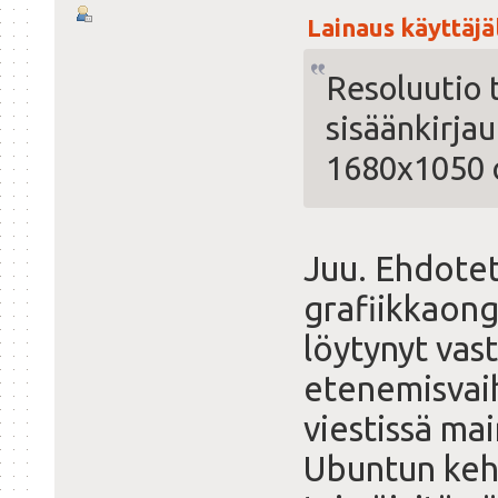
Lainaus käyttäjäl
Resoluutio 
sisäänkirjau
1680x1050 o
Juu. Ehdotet
grafiikkaong
löytynyt vas
etenemisvai
viestissä ma
Ubuntun kehi