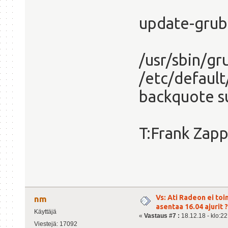
update-grub
/usr/sbin/gr
/etc/default
backquote s
T:Frank Zap
Vs: Ati Radeon ei toi
nm
asentaa 16.04 ajurit ?
Käyttäjä
«
Vastaus #7 :
18.12.18 - klo:22
Viestejä: 17092