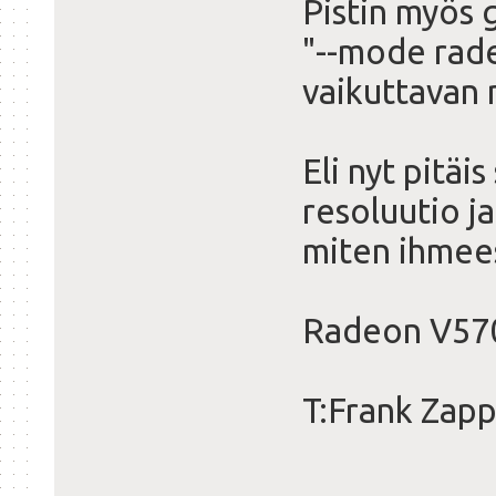
Pistin myös 
"--mode rade
vaikuttavan 
Eli nyt pitäi
resoluutio ja
miten ihmee
Radeon V57
T:Frank Zap