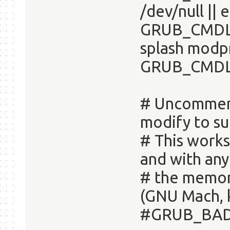
/dev/null ||
GRUB_CMDL
splash modp
GRUB_CMDLI
# Uncomment
modify to su
# This works
and with any
# the memor
(GNU Mach, k
#GRUB_BADR