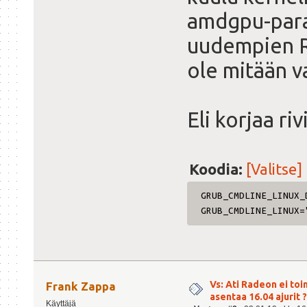
amdgpu-para
uudempien Ra
ole mitään v
Eli korjaa rivi
Koodia:
[Valitse]
GRUB_CMDLINE_LINUX_
GRUB_CMDLINE_LINUX=
Vs: Ati Radeon ei toi
Frank Zappa
asentaa 16.04 ajurit ?
Käyttäjä