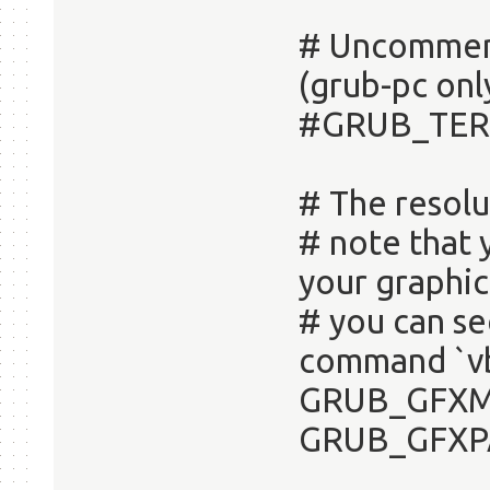
# Uncomment
(grub-pc onl
#GRUB_TER
# The resolu
# note that 
your graphic
# you can se
command `vb
GRUB_GFXM
GRUB_GFXP