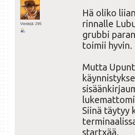
Hä oliko lii
rinnalle Lub
Viestejä: 295
grubbi paran
toimii hyvin.
Mutta Upuntu
käynnistykse
sisäänkirjaum
lukemattomi
Siinä täytyy k
terminaalissa
startxää.