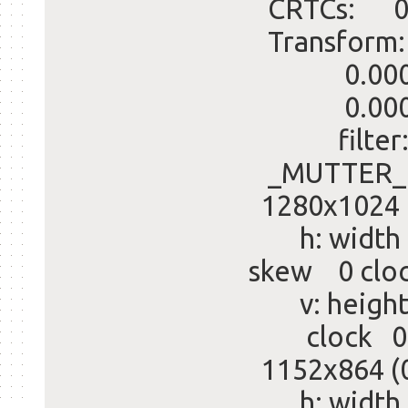
CRTCs: 
Transform: 
0.000000 
0.000000 
filter
_MUTTER_P
1280x1024 (
h: width 1
skew 0 clo
v: height 
clock 0.
1152x864 (
h: width 1