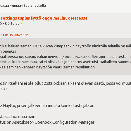
uistia 4gigaa< tuplanäytöllä
er settings tuplanäyttö ongelmaLinux Matessa
5 - klo:18.35 »
04.01.15 - klo:18.15
miksi haluan saman 1024 kuvan kumpaankin näyttöön nimittäin minulla on näk
n pieniksi.
päätteessä jos saisin, vähän neuvoa (koodia)<...kaikki 6eri ajuria olen testa
sti ei kuulu sammua, tai ei olisi väliä jos asetus asettuisi paikalleen samm
kaalaaminen kahteen näyttöön vaatii saman resuluution...
sin itselläni ei ole ollut 2:sta pitkään aikaan) olevan säätö, jossa voi m
siksi.
 Näyttö, ja sen jälkeen en muista kuinka tästä jatkuu.
stä säätöä enää näin.
etus on Asetukset->Openbox Configuration Manager