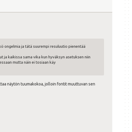
ö ongelmia ja tätä suurempi resuluutio pienentää
nnut ja kaikissa sama vika kun hyväksyn asetuksen niin
uessaan mutta näin ei tosiaan käy
uuttaa näytön tuumakokoa, jolloin fontit muuttuvan sen