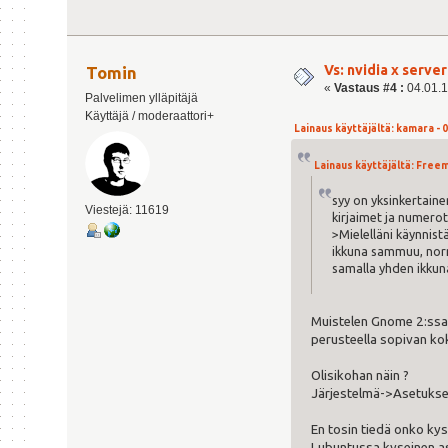
Vs: nvidia x serv
Tomin
«
Vastaus #4 :
04.01.1
Palvelimen ylläpitäjä
Käyttäjä / moderaattori+
Lainaus käyttäjältä: kamara - 0
Lainaus käyttäjältä: Freema
syy on yksinkertain
Viestejä: 11619
kirjaimet ja numerot 
>Mielelläni käynnist
ikkuna sammuu, norma
samalla yhden ikkun
Muistelen Gnome 2:ssa (
perusteella sopivan kok
Olisikohan näin ?
Järjestelmä->Asetukset 
En tosin tiedä onko kys
Lubuntussa kyseinen 