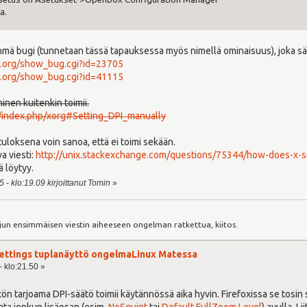
a.
yhmä bugi (tunnetaan tässä tapauksessa myös nimellä ominaisuus), joka sä
p.org/show_bug.cgi?id=23705
p.org/show_bug.cgi?id=41115
minen kuitenkin toimii.
rg/index.php/xorg#Setting_DPI_manually
uloksena voin sanoa, että ei toimi sekään.
a viesti:
http://unix.stackexchange.com/questions/75344/how-does-x-se
ä löytyy.
 - klo:19.09 kirjoittanut Tomin
»
:
jun ensimmäisen viestin aiheeseen ongelman ratkettua, kiitos.
 settings tuplanäyttö ongelmaLinux Matessa
- klo:21.50 »
ön tarjoama DPI-säätö toimii käytännössä aika hyvin. Firefoxissa se tosin s