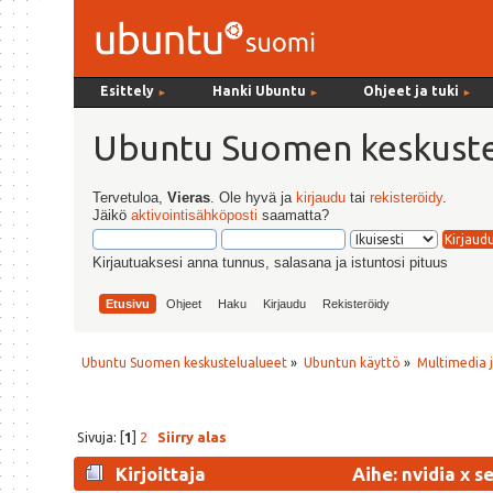
Esittely
Hanki Ubuntu
Ohjeet ja tuki
►
►
►
Ubuntu Suomen keskuste
Tervetuloa,
Vieras
. Ole hyvä ja
kirjaudu
tai
rekisteröidy
.
Jäikö
aktivointisähköposti
saamatta?
Kirjautuaksesi anna tunnus, salasana ja istuntosi pituus
Etusivu
Ohjeet
Haku
Kirjaudu
Rekisteröidy
Ubuntu Suomen keskustelualueet
»
Ubuntun käyttö
»
Multimedia j
Sivuja: [
1
]
2
Siirry alas
Kirjoittaja
Aihe: nvidia x 