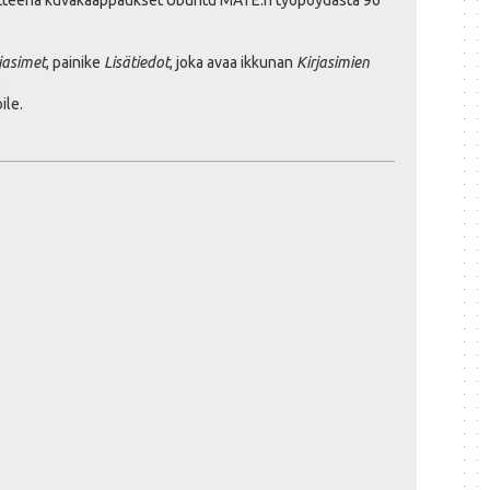
Liitteenä kuvakaappaukset Ubuntu MATE:n työpöydästä 96
jasimet
, painike
Lisätiedot
, joka avaa ikkunan
Kirjasimien
.
ile.
.