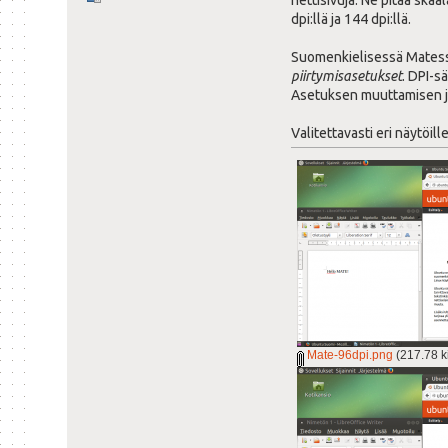
nettisivuja. Ne pitää skaa
dpi:llä ja 144 dpi:llä.
Suomenkielisessä Matessa
piirtymisasetukset
. DPI-s
Asetuksen muuttamisen jälk
Valitettavasti eri näytöil
Mate-96dpi.png
(217.78 ki