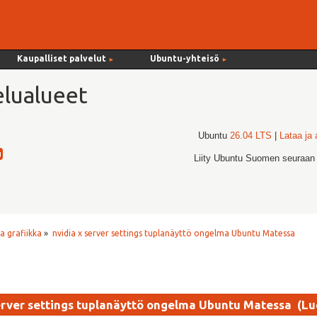
Kaupalliset palvelut
Ubuntu-yhteisö
►
►
lualueet
Ubuntu
26.04 LTS
|
Lataa ja
Liity Ubuntu Suomen seuraan
a grafiikka
»
nvidia x server settings tuplanäyttö ongelma Ubuntu Matessa
server settings tuplanäyttö ongelma Ubuntu Matessa (Lu