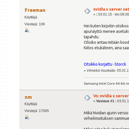
nvidia x server s
Freeman
«
:
03.01.15 - klo:08.0
Käyttäjä
Viestejä: 106
Hei kuten kirjoitin otsik
apunäyttö menee asetuksis
tapahdu.
Olisiko antaa mitään koo
Kiitos etukäteen, aina saa
Otsikko korjattu -Storck
«
Viimeksi muokattu: 05.01.15 
Samsung Intel Core 64-bit m
Vs: nvidia x serv
nm
«
Vastaus #1 :
03.01.1
Käyttäjä
Viestejä: 17095
Mikä Nvidian ajurin versio
virheilmoituksen sammue