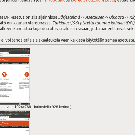
lata jonkun lisäosan (esim.
NoSquint
tai
Default FullZoom Level
) avulla. 
 DPI-asetus on siis sijainnissa
Järjestelmä -> Asetukset -> Ulkoasu -> Kir
äätö on ikkunan yläreunassa:
Tarkkuus: [96] pistettä tuumaa kohden (DPI)
een kannattaa kirjautua ulos ja takaisin sisään, jotta paneelit eivät seko
le ei voi tehdä erilaisia skaalauksia vaan kaikissa käytetään samaa asetusta
lotavua, 1024x768 - tarkasteltu 928 kertaa.)