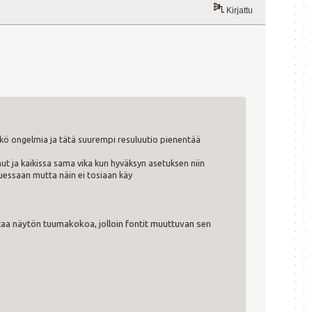
Kirjattu
kö ongelmia ja tätä suurempi resuluutio pienentää
nut ja kaikissa sama vika kun hyväksyn asetuksen niin
muessaan mutta näin ei tosiaan käy
uttaa näytön tuumakokoa, jolloin fontit muuttuvan sen