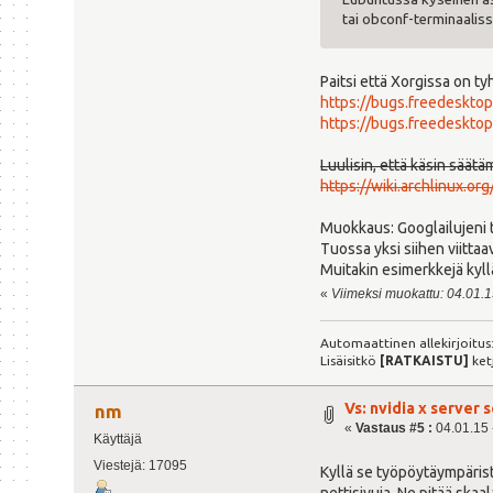
tai obconf-terminaaliss
Paitsi että Xorgissa on t
https://bugs.freedeskto
https://bugs.freedeskto
Luulisin, että käsin säätä
https://wiki.archlinux.o
Muokkaus: Googlailujeni t
Tuossa yksi siihen viittaav
Muitakin esimerkkejä kyll
«
Viimeksi muokattu: 04.01.15
Automaattinen allekirjoitus
Lisäisitkö
[RATKAISTU]
ket
Vs: nvidia x server
nm
«
Vastaus #5 :
04.01.15 
Käyttäjä
Viestejä: 17095
Kyllä se työpöytäympärist