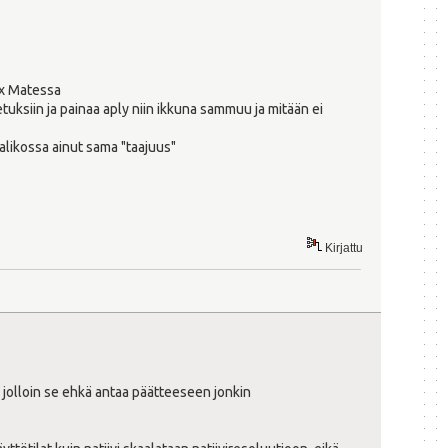
ux Matessa
ksiin ja painaa aply niin ikkuna sammuu ja mitään ei
likossa ainut sama "taajuus"
Kirjattu
, jolloin se ehkä antaa päätteeseen jonkin