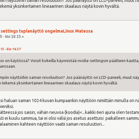
in näyttöihin saman resoluution? Jos päänäyttö on LCD-paneeli, muut näytt
kemä yksinkertainen lineaarinen skaalaus näytä kovin hyvältä.
er settings tuplanäyttö ongelmaLinux Matessa
5 - klo:18.15 »
15 - klo:16.37
sio on käytössä? Voisit kokeilla käynnistää nvidia-settingsin päätteen kautta
uessaan.
piin näyttöihin saman resoluution? Jos päänäyttö on LCD-paneeli, muut näyttö
tekemä yksinkertainen lineaarinen skaalaus näytä kovin hyvältä.
ksi haluan saman 1024 kuvan kumpaankin näyttöön nimittäin minulla on nä
pieniksi.
ätteessä jos saisin, vähän neuvoa (koodia)<...kaikki 6eri ajuria olen testa
i ei kuulu sammua, tai ei olisi väliä jos asetus asettuisi paikalleen samm
alaaminen kahteen näyttöön vaatii saman resuluution...