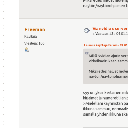
Miksi edes haluat molempi
näytön/näytönohjaimen te
Vs: nvidia x serv
Freeman
«
Vastaus #2 :
04.01.1
Käyttäjä
Viestejä: 106
Lainaus käyttäjältä: nm - 03.01.
Mikä Nvidian ajurin ver
virheilmoituksen samm
Miksi edes haluat molem
näytön/näytönohjaimen 
syy on yksinkertainen mi
kirjaimet ja numerot liian 
>Mielelläni käynnistän pä
ikkuna sammuu, normaalist
samalla yhden ikkuna ska