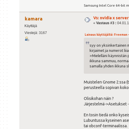
Samsung Intel Core 64-bit m
Vs: nvidia x serv
kamara
«
Vastaus #3 :
04.01.1
Käyttäjä
Viestejä: 3167
Lainaus käyttäjältä: Freeman - 
syy on yksinkertainen 
kirjaimet ja numerot liia
>Mielelläni käynnistän 
ikkuna sammuu, normaali
samalla yhden ikkuna s
Muistelen Gnome 2:ssa (to
perusteella sopivan kokoi
Olisikohan näin ?
Järjestelmä->Asetukset ->
En tosin tiedä onko kysei
Lubuntussa kyseinen as
tai obconf-terminaalissa.