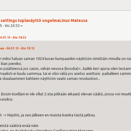
er settings tuplanäyttö ongelmaLinux Matessa
5 - klo:18.53 »
4.01.15 - klo:18.35
n - 04.01.15 - klo:18.15
en miksi haluan saman 1024 kuvan kumpaankin näyttöön nimittäin minulla on nä
liian pieniksi.
än päätteessä jos saisin, vähän neuvoa (koodia)<...kaikki 6eri ajuria olen testan
alisti ei kuulu sammua, tai ei olisi väliä jos asetus asettuisi paikalleen sam
a skaalaaminen kahteen näyttöön vaatii saman resuluution...
tosin itselläni ei ole ollut 2:sta pitkään aikaan) olevan säätö, jossa voi mu
oisiksi.
-> Näyttö, ja sen jälkeen en muista kuinka tästä jatkuu.
eistä säätöä enää näin.
asetus on Asetukset->Openbox Configuration Manager