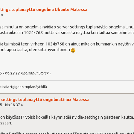
ettings tuplanäyttö ongelma Ubuntu Matessa
0 »
ossa minulla on ongelmia:nvidia x server settings tuplanäyttö ongelma Lin
ta oikeaan 1024x768 mutta varsinaista näyttöä kun laittaa samoihin asetu
dia tai missä teen virheen 1024x768 on ainut mikä on kummankin näytön va
nut apua täältä, olen siitä hyvin iloinen
- klo:12.12 kirjoittanut Storck
»
uistia 4gigaa< tuplanäytöllä
er settings tuplanäyttö ongelmaLinux Matessa
5 - klo:16.37 »
 on käytössä? Voisit kokeilla käynnistää nvidia-settingsin päätteen kautta
ssaan.