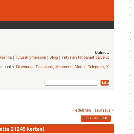
Uutiset:
 asenna
|
Tutustu yhteisöön
|
Blogi
|
Yritysten tarjoamat palvelut
 muualla:
Discourse
,
Facebook
,
Mastodon
,
Matrix
,
Telegram
,
X
« edellinen
seuraava »
TULOSTUSVERSIO
ettu 21245 kertaa)