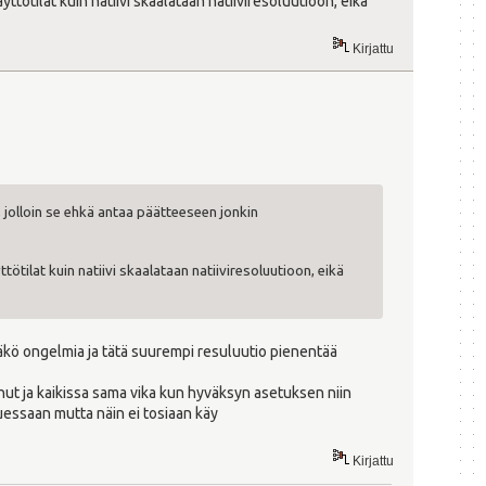
ötilat kuin natiivi skaalataan natiiviresoluutioon, eikä
Kirjattu
, jolloin se ehkä antaa päätteeseen jonkin
tilat kuin natiivi skaalataan natiiviresoluutioon, eikä
kö ongelmia ja tätä suurempi resuluutio pienentää
nnut ja kaikissa sama vika kun hyväksyn asetuksen niin
uessaan mutta näin ei tosiaan käy
Kirjattu