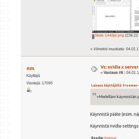
Mate-144dpi.png
(236.22 
«
Viimeksi muokattu: 04.01.15
Vs: nvidia x serv
nm
«
Vastaus #6 :
04.01.1
Käyttäjä
Viestejä: 17095
Lainaus käyttäjältä: Freeman - 
>Mielelläni käynnistän 
Käynnistä pääte (esim. nä
Käynnistä nvidia-settings
Koodia:
[Valitse]