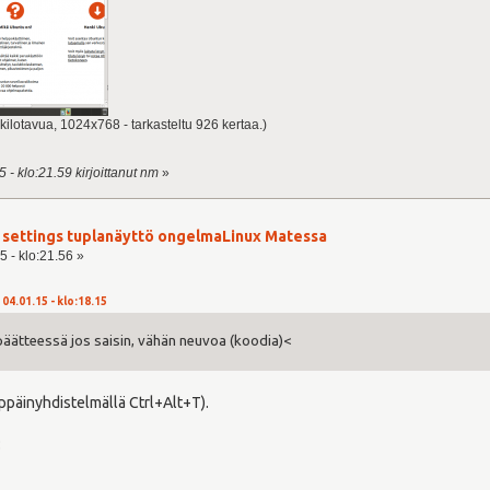
kilotavua, 1024x768 - tarkasteltu 926 kertaa.)
 - klo:21.59 kirjoittanut nm
»
er settings tuplanäyttö ongelmaLinux Matessa
5 - klo:21.56 »
04.01.15 - klo:18.15
päätteessä jos saisin, vähän neuvoa (koodia)<
ppäinyhdistelmällä Ctrl+Alt+T).
: